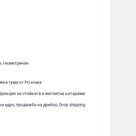
, геометричен
мека гума от PU кожа
функция на стойката и магнитна катарама
а едро, продажба на дребно, Drop shipping