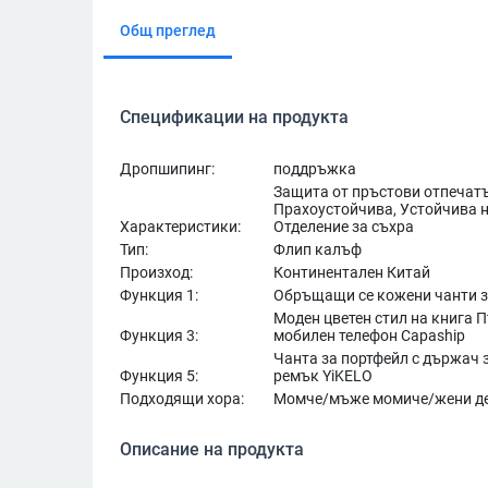
Общ преглед
Спецификации на продукта
Дропшипинг:
поддръжка
Защита от пръстови отпечатъ
Прахоустойчива, Устойчива н
Характеристики:
Отделение за съхра
Тип:
Флип калъф
Произход:
Континентален Китай
Функция 1:
Обръщащи се кожени чанти за
Моден цветен стил на книга 
Функция 3:
мобилен телефон Capaship
Чанта за портфейл с държач з
Функция 5:
ремък YiKELO
Подходящи хора:
Момче/мъже момиче/жени дет
Описание на продукта