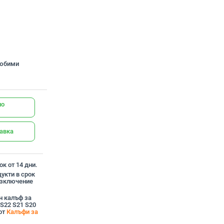
любими
но
тавка
к от 14 дни.
укти в срок
 изключение
н калъф за
 S22 S21 S20
 от
Калъфи за