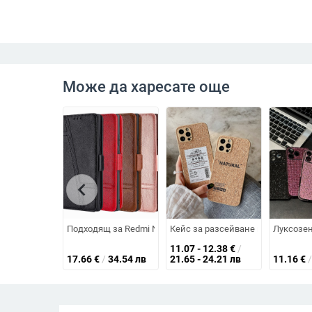
Може да харесате още
chevron_left
Подходящ за Redmi Note 13R, Redmi пълно покритие, уст
Кейс за разсейване на топлината
Луксозен
11.07 - 12.38
€
/
17.66
€
/
34.54 лв
21.65 - 24.21 лв
11.16
€
/