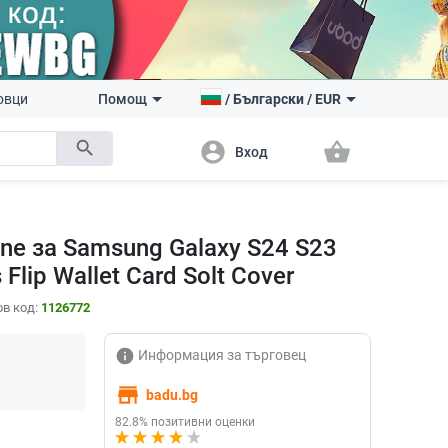
овци
Помощ
/
Български
/
EUR
search
account_circle
shopping_basket
Вход
ine за Samsung Galaxy S24 S23
Flip Wallet Card Solt Cover
в код:
1126772
info
Информация за търговец
store
badu.bg
82.8% позитивни оценки