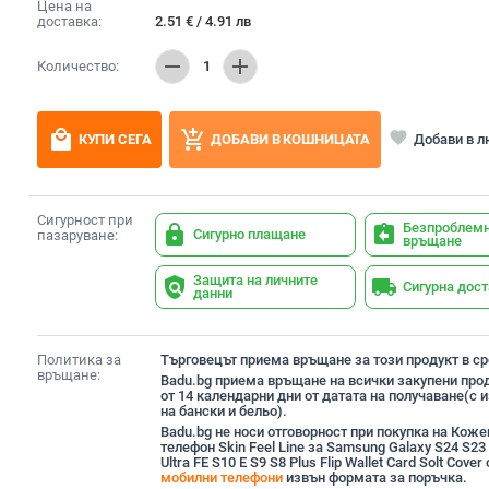
Цена на
доставка:
2.51
€
/
4.91
лв
remove
add
Количество:
1
local_mall
add_shopping_cart
favorite
Добави в 
КУПИ СЕГА
ДОБАВИ В КОШНИЦАТА
Сигурност при
Безпроблем
lock
assignment_return
Сигурно плащане
пазаруване:
връщане
Защита на личните
policy
local_shipping
Сигурна дос
данни
Политика за
Търговецът приема връщане за този продукт в сро
връщане:
Badu.bg приема връщане на всички закупени прод
от 14 календарни дни от датата на получаване(с
на бански и бельо).
Badu.bg не носи отговорност при покупка на Коже
телефон Skin Feel Line за Samsung Galaxy S24 S23
Ultra FE S10 E S9 S8 Plus Flip Wallet Card Solt Cover
мобилни телефони
извън формата за поръчка.