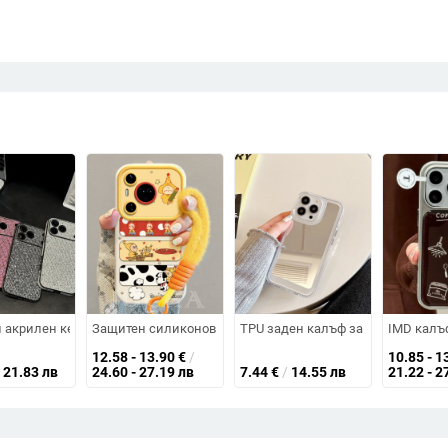
ойчив на изпускане, защитен калъф K70 от висок клас, магнитен калъф з
 за iPhone с дървена ламперия; течен TPU + PC; удароустойчив, устойчив 
 акрилен кейс с кристали за iPhone 17 Pro Max, пълно покритие с диам
Защитен силиконов калъф за Huawei Pura80 Pro – карика
TPU заден калъф за iPhone 14, 
IMD калъф
12.58 - 13.90
€
/
10.85 - 1
21.83 лв
24.60 - 27.19 лв
7.44
€
/
14.55 лв
21.22 - 2