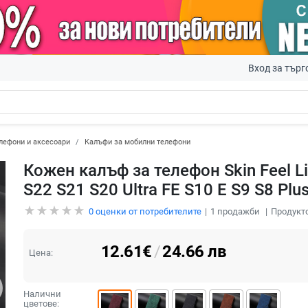
Вход за търг
лефони и аксесоари
Калъфи за мобилни телефони
Кожен калъф за телефон Skin Feel L
S22 S21 S20 Ultra FE S10 E S9 S8 Plus 
0
оценки от потребителите
1
продажби
Продукто
12.61
€
/
24.66
лв
Цена:
Налични
цветове: