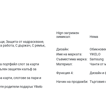
Hign-загрижен
химикал:
Няма
ци, Защита от надраскване,
а работа, С държач, С ремък,
Дизайн:
Обикновен
Име на марката:
YiKELO
Съвместима марка:
Samsung
 портфейл слот за карти
Материал:
Чанти от 
Пълен защитен калъф за
Функция 4:
Дизайн и 
а карти, слотове за пари и
Начин на продажби:
Търговия н
е родители подарък Yikelo