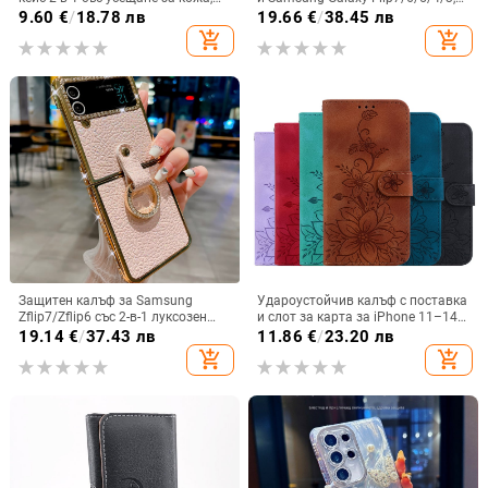
удароустойчива обвивка от
сгъваем с пръстен, защита от
9.60
€
/
18.78 лв
19.66
€
/
38.45 лв
PC+TPU, цветове: розово,
изпускане, минималистичен PU
add_shopping_cart
add_shopping_cart
червено, лилаво, синьо, черно
кожен калъф, ръчна изработка
Защитен калъф за Samsung
Удароустойчив калъф с поставка
Zflip7/Zflip6 със 2-в-1 луксозен
и слот за карта за iPhone 11–14
дизайн, изкуствена кожа и
Pro Max, изкуствена кожа,
19.14
€
/
37.43 лв
11.86
€
/
23.20 лв
електроплакиране
релефна украса
add_shopping_cart
add_shopping_cart