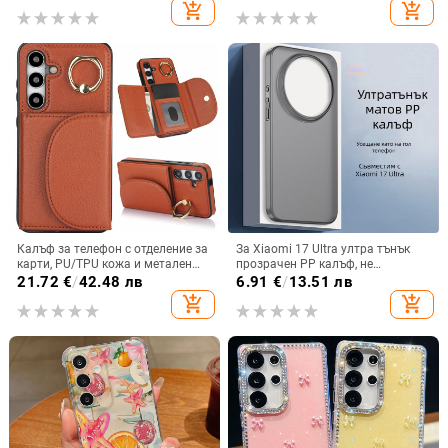
карта, A56 PU/TPU калъф,
защита при изпускане,
add_shopping_cart
add_shopping_cart
магнитно затваряне
поликарбонатен корпус
Калъф за телефон с отделение за
За Xiaomi 17 Ultra ултра тънък
карти, PU/TPU кожа и метален
прозрачен PP калъф, не
пръстен; ръчна изработка,
пожълтява, матиран финиш и
21.72
€
/
42.48 лв
6.91
€
/
13.51 лв
против изпускане, за Samsung
гофриран модел
add_shopping_cart
add_shopping_cart