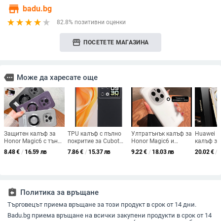
store
badu.bg
82.8% позитивни оценки
storefront
ПОСЕТЕТЕ МАГАЗИНА
more
Може да харесате още
Защитен калъф за
TPU калъф с пълно
Ултратънък калъф за
Huawei M
Honor Magic6 с тънък
покритие за Cubot
Honor Magic6 и
калъф за
безрамков дизайн,
P90
Magic7 Pro с
естестве
8.48
€
/
16.59 лв
7.86
€
/
15.37 лв
9.22
€
/
18.03 лв
20.02
€
/
против падане, с
охлаждане, матово
шарки,
подставка, опростен
покритие, защита на
електро
стил
обектива GT Pro,
завършек
пълна защита и
против о
защита с въздушна
съвмести
assignment_return
Политика за връщане
възглавница за
поддърж
Magic5/4,
персона
Търговецът приема връщане за този продукт в срок от 14 дни.
висококачествен
Badu.bg приема връщане на всички закупени продукти в срок от 14
защитен корпус