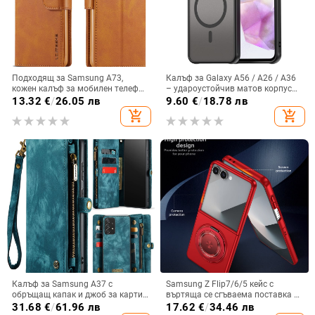
Подходящ за Samsung A73,
Калъф за Galaxy A56 / A26 / A36
кожен калъф за мобилен телефон
– удароустойчив матов корпус
A36/A16, калъф за мобилен
от PC+TPU с текстура на кожа
13.32
€
/
26.05 лв
9.60
€
/
18.78 лв
телефон A26/A56, флип калъф,
add_shopping_cart
add_shopping_cart
защитен калъф, невидима скоба.
Калъф за Samsung A37 с
Samsung Z Flip7/6/5 кейс с
обръщащ капак и джоб за карти,
въртяща се сгъваема поставка и
защита от падане, A16 джоб за
магнитна скоба, 360° въртене,
31.68
€
/
61.96 лв
17.62
€
/
34.46 лв