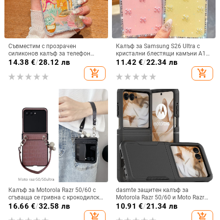
Съвместим с прозрачен
Калъф за Samsung S26 Ultra с
силиконов калъф за телефон
кристални блестящи камъни A17,
Samsung S25 Ultra,
A57IMD Aurora Bow и S24FE,
14.38
€
/
28.12 лв
11.42
€
/
22.34 лв
персонализиран рисуван дизайн
защита от падане
add_shopping_cart
add_shopping_cart
за S24 FE и защитен калъф A55
5G.
Калъф за Motorola Razr 50/60 с
dasmte защитен калъф за
сгъваща се гривна с крокодилски
Motorola Razr 50/60 и Moto Razr
релеф
2024 с сгъваем дисплей
16.66
€
/
32.58 лв
10.91
€
/
21.34 лв
add_shopping_cart
add_shopping_cart