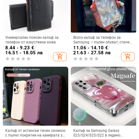
Универсален поясен калъф за
Brons калъф за телефон за
телефон от изкуствена кожа
Samsung — пълен обхват, стилен
и креативен дизайн, TPU
8.44 - 9.23
€
/
11.06 - 14.10
€
/
материал, удароустойчив
16.51 - 18.05 лв
21.63 - 27.58 лв
add_shopping_cart
add_shopping_cart
Калъф от истински течен силикон
Калъф за Samsung Galaxy
с пълно покритие на камерата за
S23/S24/S25/S22 в ледено