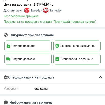
€
Цена на доставка:
2.51
/
4.91
лв
,
Доставяме с:
Speedy
Sameday
Безпроблемно връщане
Продуктът се предлага с опция "Прегледай преди да купиш".
security
Сигурност при пазаруване
lock
policy
Сигурно плащане
Защита на личните данни
local_shipping
assignment_return
Сигурна доставка
Безпроблемно връщане
settings
Спецификации на продукта
Материал:
еко кожа
info
Информация за търговец