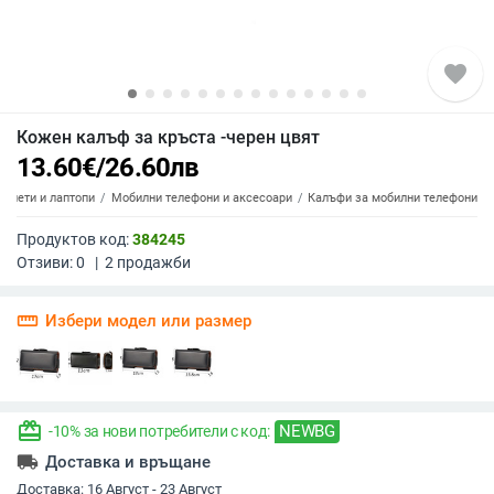
favorite
Кожен калъф за кръста -черен цвят
13.60
€
/
26.60
лв
аблети и лаптопи
Мобилни телефони и аксесоари
Калъфи за мобилни телефони
Продуктов код:
384245
Отзиви:
0
|
2
продажби
straighten
Избери модел или размер
redeem
NEWBG
-10% за нови потребители с код:
local_shipping
Доставка и връщане
Доставка:
16 Август - 23 Август