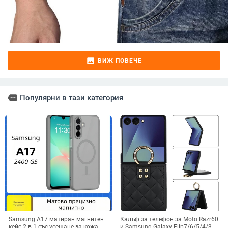
image
ВИЖ ПОВЕЧЕ
more
Популярни в тази категория
Samsung A17 матиран магнитен
Калъф за телефон за Moto Razr60
кейс 2-в-1 със усещане за кожа,
и Samsung Galaxy Flip7/6/5/4/3,