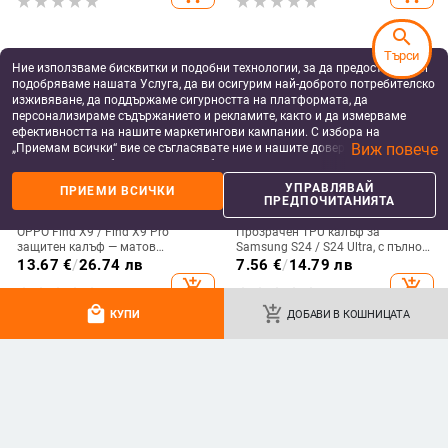
search
Търси
Ние използваме бисквитки и подобни технологии, за да предоставяме и
подобряваме нашата Услуга, да ви осигурим най-доброто потребителско
изживяване, да поддържаме сигурността на платформата, да
персонализираме съдържанието и рекламите, както и да измерваме
ефективността на нашите маркетингови кампании. С избора на
Виж повече
„Приемам всички“ вие се съгласявате ние и нашите доверени партньори
да съхраняваме бисквитки и подобни технологии на вашето устройство
за рекламни и аналитични цели. Можете по всяко време да управлявате
УПРАВЛЯВАЙ
ПРИЕМИ ВСИЧКИ
своите предпочитания, като натиснете „Управлявай предпочитанията“.
ПРЕДПОЧИТАНИЯТА
За повече информация, моля, вижте нашата
Политика за защита на
данните
.
OPPO Find X9 / Find X9 Pro
Прозрачен TPU калъф за
защитен калъф — матов
Samsung S24 / S24 Ultra, с пълно
пластмасов, минималистичен
покритие и защита на камерата
13.67
€
/
26.74 лв
7.56
€
/
14.79 лв
стил, против изпускане, магнитно
add_shopping_cart
add_shopping_cart
зареждане, възможност за
персонализация
local_mall
add_shopping_cart
КУПИ
ДОБАВИ В КОШНИЦАТА