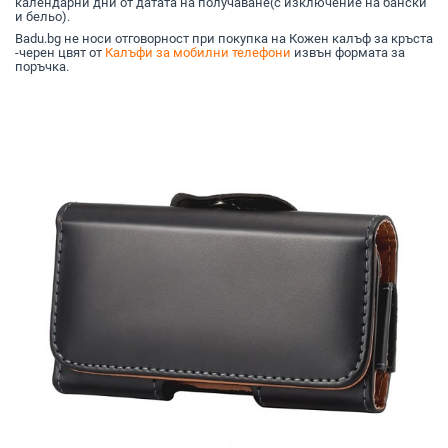
календарни дни от датата на получаване(с изключение на бански
и бельо).
Badu.bg не носи отговорност при покупка на Кожен калъф за кръста
-черен цвят от
Калъфи за мобилни телефони
извън формата за
поръчка.