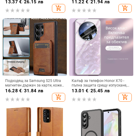
iPhone 14 Pro Max, iPhone 13 Pro
кристално розово със стъклена
13.37
€
/
26.15 лв
11.22
€
/
21.94 лв
и iPhone 12 — удароустойчив
повърхност и метално боядисано
add_shopping_cart
add_shopping_cart
покритие
Подходящ за Samsung S25 Ultra
Калъф за телефон Honor X70 -
магнитен държач за карти, кожен
пълна защита срещу изпускане,
калъф S24Plus, защитен калъф,
закалено стъкло, модел Аурора
16.28
€
/
31.84 лв
13.01
€
/
25.45 лв
разделен на части, калъф за
add_shopping_cart
add_shopping_cart
мобилен телефон Samsung