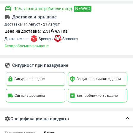
redeem
NEWBG
-10% за нови потребители с код:
local_shipping
Доставка и връщане
Доставка:
14 Август - 21 Август
€
Цена на доставка:
2.51
/
4.91
лв
,
Доставяме с:
Speedy
Sameday
Безпроблемно връщане
security
Сигурност при пазаруване
lock
policy
Сигурно плащане
Защита на личните данни
local_shipping
assignment_return
Сигурна доставка
Безпроблемно връщане
settings
Спецификации на продукта
Търговска марка:
Друга