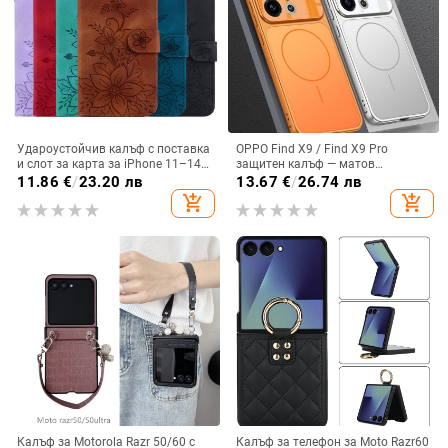
Удароустойчив калъф с поставка
OPPO Find X9 / Find X9 Pro
и слот за карта за iPhone 11–14
защитен калъф — матов
Pro Max, изкуствена кожа,
пластмасов, минималистичен
11.86
€
/
23.20 лв
13.67
€
/
26.74 лв
релефна украса
стил, против изпускане, магнитно
add_shopping_cart
add_shopping_cart
зареждане, възможност за
персонализация
Калъф за Motorola Razr 50/60 с
Калъф за телефон за Moto Razr60