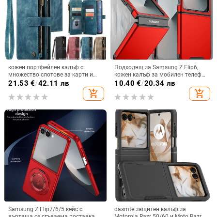
кожен портфейлен калъф с
Подходящ за Samsung Z Flip6,
множество слотове за карти и
кожен калъф за мобилен телефон
цип за iPhone 11–17 Pro Max, XR,
Flip5, твърд двустранен калъф
21.53
€
/
42.11 лв
10.40
€
/
20.34 лв
S24, S25
против падане за Flip7, защитен
add_shopping_cart
add_shopping_cart
калъф Armor
Samsung Z Flip7/6/5 кейс с
dasmte защитен калъф за
въртяща се сгъваема поставка и
Motorola Razr 50/60 и Moto Razr