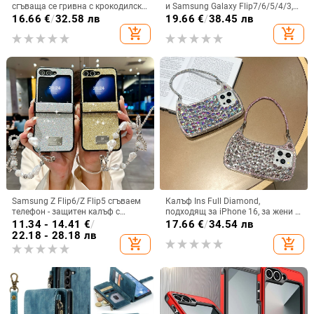
сгъваща се гривна с крокодилски
и Samsung Galaxy Flip7/6/5/4/3,
релеф
сгъваем с пръстен, защита от
16.66
€
/
32.58 лв
19.66
€
/
38.45 лв
изпускане, минималистичен PU
add_shopping_cart
add_shopping_cart
кожен калъф, ръчна изработка
Samsung Z Flip6/Z Flip5 сгъваем
Калъф Ins Full Diamond,
телефон - защитен калъф с
подходящ за iPhone 16, за жени с
блестяща гривна
14-инчова личност, огледална
11.34 - 14.41
€
/
17.66
€
/
34.54 лв
рамка с 13 големи отвора и
22.18 - 28.18 лв
add_shopping_cart
add_shopping_cart
електролитно покритие, с
диаманти Ins Full Diamond.