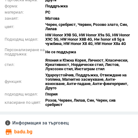
форма:
Поддръжка
материал:
PC
занаят:
Матова
Черен, сребрист, Червен, Розово злато, Син,
цвят:
Лилав
HW Honor X9B 5G, HW Honor X9a 5G, HW Honor
Подходящ модел:
X9C 5G, HW Honor X8B 4G, Hw honor x8 5g в
чужбина, HW Honor X8 4G, HW Honor X8a 4G
Персонализиране на
Не се поддържа
поддръжка:
Япония и Южна Корея, Личност, Класически,
стил:
Креативност, Нордически стил, Листов,
Луксозен стил, Инстаграм стил
Удароустойчив, Поддръжка, Отвеждане на
топлина, Магнитно засмукване, Анти-
функция:
износване, Анти-падане, Анти-фингерпринт,
Друго
подходящ модел:
Глория
Розов, Червен, Лилав, Син, Черен, сив
класиране по цвят:
сребрист
info
Информация за търговец
store
badu.bg