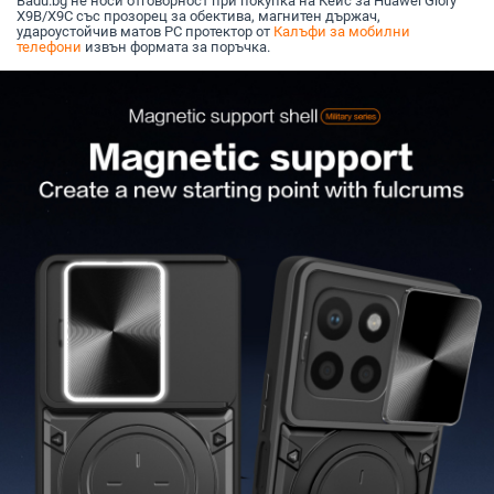
Badu.bg не носи отговорност при покупка на Кейс за Huawei Glory
X9B/X9C със прозорец за обектива, магнитен държач,
удароустойчив матов PC протектор от
Калъфи за мобилни
телефони
извън формата за поръчка.