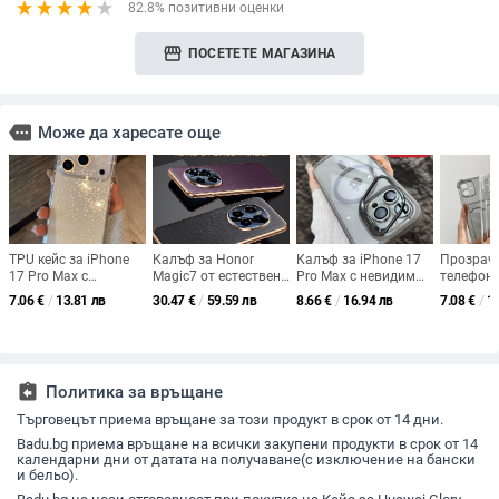
82.8% позитивни оценки
storefront
ПОСЕТЕТЕ МАГАЗИНА
more
Може да харесате още
TPU кейс за iPhone
Калъф за Honor
Калъф за iPhone 17
Прозраче
17 Pro Max с
Magic7 от естествена
Pro Max с невидим
телефон 
прозрачен глитър и
кожа, пълна защита
държач за обектива,
за карти,
7.06
€
/
13.81 лв
30.47
€
/
59.59 лв
8.66
€
/
16.94 лв
7.08
€
/
1
съвместими модели
на обектива,
магнитен филм за
устойчив
iPhone
първокласна
лещата и защита
съвмести
телешка кожа,
срещу изпускане –
X/11/12/
луксозен дизайн
акрил
поддръж
персона
assignment_return
Политика за връщане
Търговецът приема връщане за този продукт в срок от 14 дни.
Badu.bg приема връщане на всички закупени продукти в срок от 14
календарни дни от датата на получаване(с изключение на бански
и бельо).