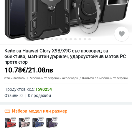
favorite
Кейс за Huawei Glory X9B/X9C със прозорец за
обектива, магнитен държач, удароустойчив матов PC
протектор
10.78
€
/
21.08
лв
аблети и лаптопи
Мобилни телефони и аксесоари
Калъфи за мобилни телефони
Продуктов код:
1590254
Отзиви:
0
|
0
продажби
straighten
Избери модел или размер