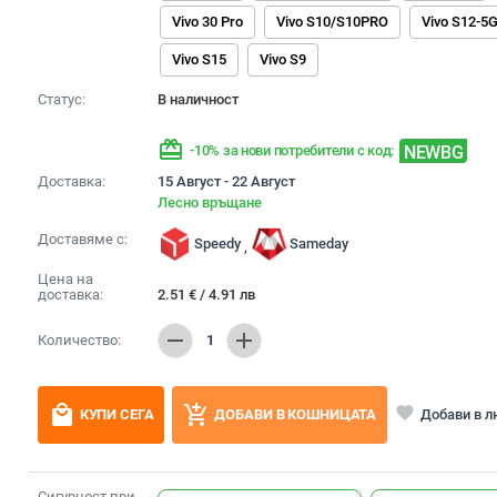
Vivo 30 Pro
Vivo S10/S10PRO
Vivo S12-5
Vivo S15
Vivo S9
Статус:
В наличност
redeem
NEWBG
-10% за нови потребители с код:
Доставка:
15 Август - 22 Август
Лесно връщане
Доставяме с:
Speedy
Sameday
,
Цена на
доставка:
2.51
€
/
4.91
лв
remove
add
Количество:
1
local_mall
add_shopping_cart
favorite
Добави в 
КУПИ СЕГА
ДОБАВИ В КОШНИЦАТА
Сигурност при