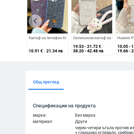
chevron_left
Калъф за телефон Krocolor с TPU, пълно покритие, елек
Силиконов калъф за телефон с бл
Huawei P
19.53 - 21.72
€
/
10.05 - 
10.91
€
/
21.34 лв
38.20 - 42.48 лв
19.66 - 
Общ преглед
Спецификации на продукта
марка:
Без марка
материал:
Други
черен четири ъгъла против и
+ гланцово огледало, сребри