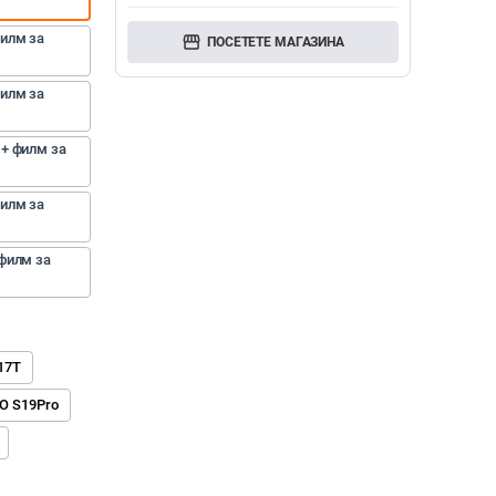
илм за 
storefront
ПОСЕТЕТЕ МАГАЗИНА
илм за 
+ филм за 
илм за 
филм за 
17T
O S19Pro