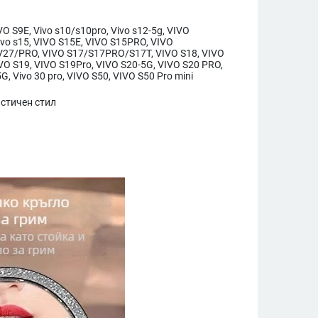
IVO S9E, Vivo s10/s10pro, Vivo s12-5g, VIVO
vo s15, VIVO S15E, VIVO S15PRO, VIVO
27/PRO, VIVO S17/S17PRO/S17T, VIVO S18, VIVO
VO S19, VIVO S19Pro, VIVO S20-5G, VIVO S20 PRO,
G, Vivo 30 pro, VIVO S50, VIVO S50 Pro mini
стичен стил