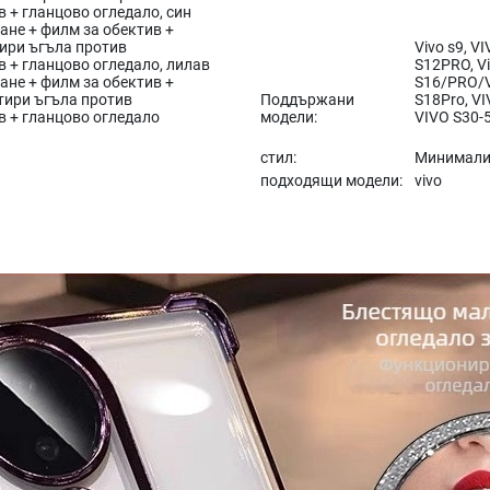
 + гланцово огледало, син
ане + филм за обектив +
тири ъгъла против
Vivo s9, V
в + гланцово огледало, лилав
S12PRO, Vi
ане + филм за обектив +
S16/PRO/V
етири ъгъла против
Поддържани
S18Pro, VI
в + гланцово огледало
модели:
VIVO S30-5
стил:
Минимали
подходящи модели:
vivo