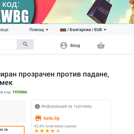
овци
Помощ
/
Български
/
EUR
search
account_circle
shopping_basket
Вход
тиран прозрачен против падане,
 мек
в код:
1593866
info
Информация за търговец
store
badu.bg
82.8% позитивни оценки
м за 