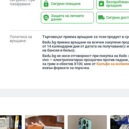
Безпроблем
lock
assignment_return
Сигурно плащане
пазаруване:
връщане
Защита на личните
policy
local_shipping
Сигурна дос
данни
Политика за
Търговецът приема връщане за този продукт в сро
връщане:
Badu.bg приема връщане на всички закупени прод
от 14 календарни дни от датата на получаване(с
на бански и бельо).
Badu.bg не носи отговорност при покупка на Кейс
vivo — електроплатиран прозрачен против падане,
за грим и обектив X100, мек от
Калъфи за мобилн
извън формата за поръчка.