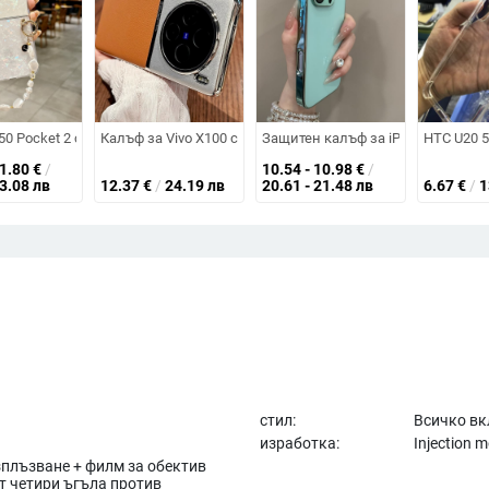
троплакиране и удароустойчива защита
естящ дизайн ангелско зайче за iPhone 11–14 серия (Pro и Pro Max)
50 Pocket 2 сгъваема защитна черупка със гривна Novaflip – VFlip7
Калъф за Vivo X100 с пълна защита на обектива и изкуст
Защитен калъф за iPhone с елект
HTC U20 
11.80
€
/
10.54 - 10.98
€
/
23.08 лв
12.37
€
/
24.19 лв
20.61 - 21.48 лв
6.67
€
/
1
стил:
Всичко в
изработка:
Injection m
зплъзване + филм за обектив
ст четири ъгъла против