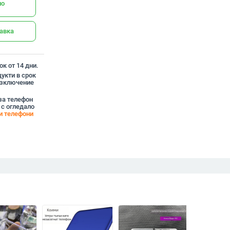
но
тавка
к от 14 дни.
укти в срок
 изключение
 за телефон
 с огледало
и телефони