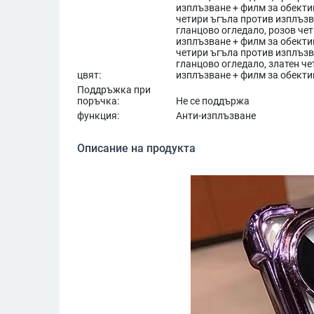
изплъзване + филм за обектив
четири ъгъла против изплъзв
гланцово огледало, розов че
изплъзване + филм за обекти
четири ъгъла против изплъзв
гланцово огледало, златен ч
цвят:
изплъзване + филм за обекти
Поддръжка при
поръчка:
Не се поддържа
функция:
Анти-изплъзване
Описание на продукта