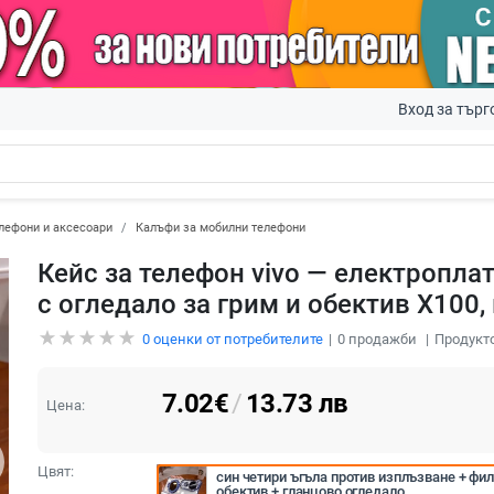
Вход за търг
лефони и аксесоари
Калъфи за мобилни телефони
Кейс за телефон vivo — електропла
с огледало за грим и обектив X100,
0
оценки от потребителите
0
продажби
Продукто
7.02
€
/
13.73
лв
Цена:
Цвят:
син четири ъгъла против изплъзване + фил
обектив + гланцово огледало