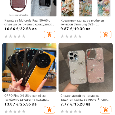
Калъф за Motorola Razr 50/60 с
Креативен калъф за мобилен
сгъваща се гривна с крокодилски
телефон Samsung S22+ с
релеф
остъклено цвете, защита от
16.66
€
/
32.58 лв
9.87
€
/
19.30 лв
падане, Ultra Film Case за Apple
add_shopping_cart
add_shopping_cart
13
OPPO Find X9 Ultra калъф за
Сладък дизайн с панделка,
телефон с двуцветна кожена
защитен калъф за Apple iPhone
текстура и флуоресцентни линии,
11–15 Pro Max, пълен обхват
13.07
€
/
25.56 лв
7.77
€
/
15.20 лв
GT8Pro защитен калъф
add_shopping_cart
add_shopping_cart