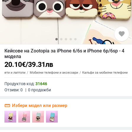
favorite
Кейсове на Zootopia за iPhone 6/6s и iPhone 6p/6sp - 4
модела
20.10
€
/
39.31
лв
аблети и лаптопи
Мобилни телефони и аксесоари
Калъфи за мобилни телефони
Продуктов код:
31646
Отзиви:
0
|
0
продажби
straighten
Избери модел или размер