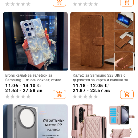
add_shopping_cart
add_shopping_cart
Brons калъф за телефон за
Калъф за Samsung S23 Ultra с
Samsung — пълен обхват, стилен
държател за карта и каишка за
и креативен дизайн, TPU
през врата
11.06 - 14.10
€
/
11.18 - 12.05
€
/
материал, удароустойчив
21.63 - 27.58 лв
21.87 - 23.57 лв
add_shopping_cart
add_shopping_cart