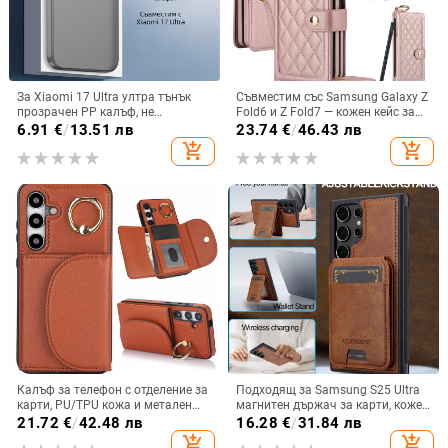
За Xiaomi 17 Ultra ултра тънък
Съвместим със Samsung Galaxy Z
прозрачен PP калъф, не
Fold6 и Z Fold7 — кожен кейс за
пожълтява, матиран финиш и
телефон с слот за стилус,
6.91
€
/
13.51 лв
23.74
€
/
46.43 лв
гофриран модел
сгъваем дизайн, елегантен стил, с
add_shopping_cart
add_shopping_cart
каишка за китката, за дами
Калъф за телефон с отделение за
Подходящ за Samsung S25 Ultra
карти, PU/TPU кожа и метален
магнитен държач за карти, кожен
пръстен; ръчна изработка,
калъф S24Plus, защитен калъф,
21.72
€
/
42.48 лв
16.28
€
/
31.84 лв
против изпускане, за Samsung
разделен на части, калъф за
add_shopping_cart
add_shopping_cart