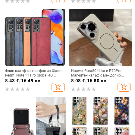
мобилен телефон Samsung
Флип калъф за телефон за Xiaomi
Huawei Pura80 Ultra и P70Pro
Redmi Note 11 Pro Global 4G,
Магнитен калъф с мек допир,
имитационна кожа, бизнес стил
ултра тънък PC корпус,
8.43
€
/
16.49 лв
8.08
€
/
15.80 лв
противоударна защита
add_shopping_cart
add_shopping_cart