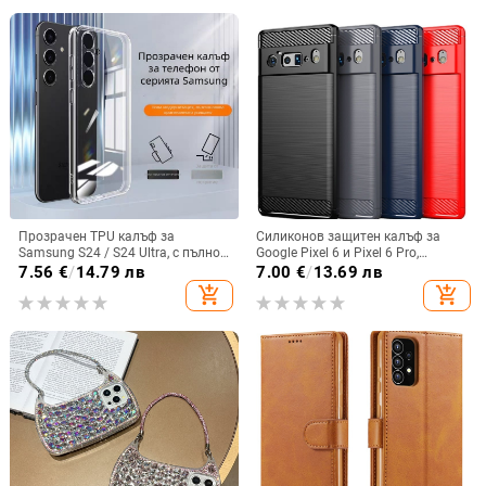
Прозрачен TPU калъф за
Силиконов защитен калъф за
Samsung S24 / S24 Ultra, с пълно
Google Pixel 6 и Pixel 6 Pro,
покритие и защита на камерата
съвместим с Pixel 7a, пълна
7.56
€
/
14.79 лв
7.00
€
/
13.69 лв
защита
add_shopping_cart
add_shopping_cart