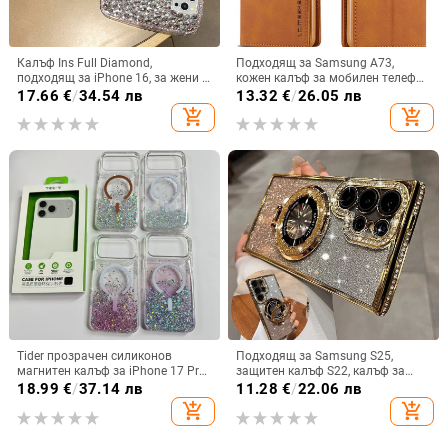
Калъф Ins Full Diamond,
Подходящ за Samsung A73,
подходящ за iPhone 16, за жени с
кожен калъф за мобилен телефон
14-инчова личност, огледална
A36/A16, калъф за мобилен
17.66
€
/
34.54 лв
13.32
€
/
26.05 лв
рамка с 13 големи отвора и
телефон A26/A56, флип калъф,
add_shopping_cart
add_shopping_cart
електролитно покритие, с
защитен калъф, невидима скоба.
диаманти Ins Full Diamond.
Tider прозрачен силиконов
Подходящ за Samsung S25,
магнитен калъф за iPhone 17 Pro
защитен калъф S22, калъф за
Max, защита срещу падане,
мобилен телефон Edge Drill, S24,
18.99
€
/
37.14 лв
11.28
€
/
22.06 лв
стилен дизайн
прозрачен магнитен държач със
add_shopping_cart
add_shopping_cart
стрази A56, брокат против
падане на пудра.