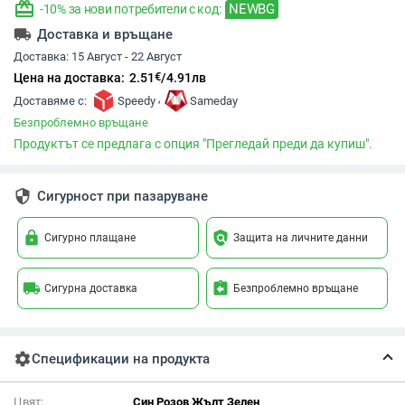
redeem
NEWBG
-10% за нови потребители с код:
local_shipping
Доставка и връщане
Доставка:
15 Август - 22 Август
€
Цена на доставка:
2.51
/
4.91
лв
,
Доставяме с:
Speedy
Sameday
Безпроблемно връщане
Продуктът се предлага с опция "Прегледай преди да купиш".
security
Сигурност при пазаруване
lock
policy
Сигурно плащане
Защита на личните данни
local_shipping
assignment_return
Сигурна доставка
Безпроблемно връщане
settings
Спецификации на продукта
Цвят:
Син Розов Жълт Зелен