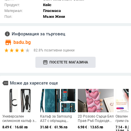
Продукт:
Кейс
Материал:
Пласмаса
Пол:
Мъже Жени
info
Информация за търговец
store
badu.bg
82.8% позитивни оценки
storefront
ПОСЕТЕТЕ МАГАЗИНА
more
Може да харесате още
Универсален
Калъф за Samsung
2D Розово Сърце Бял
Овален к
силиконов калъф за
A37 с обръщащ
Прав Ръб Подходящ
грим със
телефон с
капак и джоб за
за Apple 16Promax
TPU за i
8.49
€
/
16.60 лв
31.68
€
/
61.96 лв
6.98
€
/
13.65 лв
7.14 - 8.2
кръстосана
карти, защита от
Пълна Анти-Падаща
персона