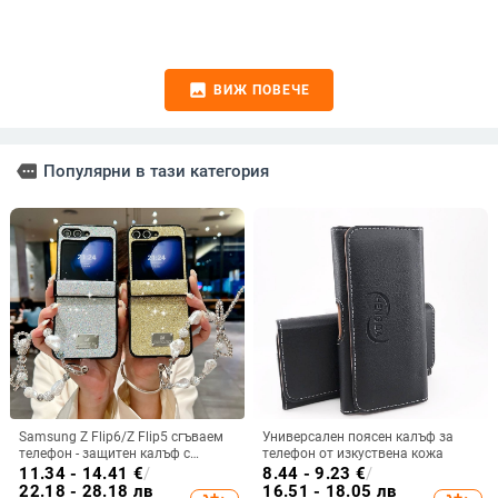
image
ВИЖ ПОВЕЧЕ
more
Популярни в тази категория
Samsung Z Flip6/Z Flip5 сгъваем
Универсален поясен калъф за
телефон - защитен калъф с
телефон от изкуствена кожа
блестяща гривна
11.34 - 14.41
€
/
8.44 - 9.23
€
/
22.18 - 28.18 лв
16.51 - 18.05 лв