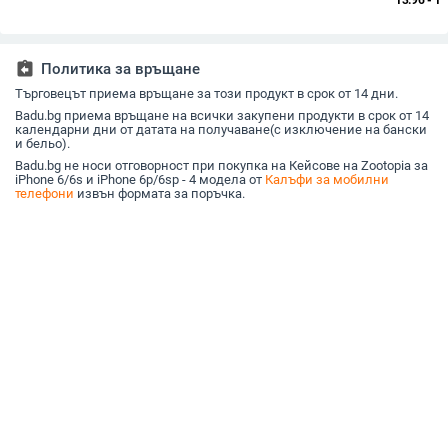
13.96 - 16
презрамка и
падане, A16 джоб за
Мека Обвивка
изображе
подвижна стойка,
карта, A56 PU/TPU
Опростено Цветно
iPhone 1
удароустойчив,
калъф, магнитно
Сърце 15
защита при
затваряне
assignment_return
Политика за връщане
изпускане,
разсейване на
Търговецът приема връщане за този продукт в срок от 14 дни.
топлината
Badu.bg приема връщане на всички закупени продукти в срок от 14
календарни дни от датата на получаване(с изключение на бански
и бельо).
Badu.bg не носи отговорност при покупка на Кейсове на Zootopia за
iPhone 6/6s и iPhone 6p/6sp - 4 модела от
Калъфи за мобилни
телефони
извън формата за поръчка.