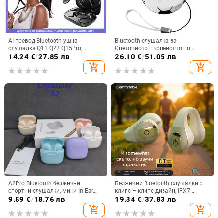
AI превод Bluetooth ушна
Bluetooth слушалка за
слушалка Q11 Q22 Q15Pro,
Световното първенство по
Bluetooth 5.3, обхват 10 м, време
футбол — частен модел,
14.24
€
/
27.85 лв
26.10
€
/
51.05 лв
на работа 4–8 ч, цифров дисплей
персонализирана, полуин-ушна,
add_shopping_cart
add_shopping_cart
Bluetooth 5.4, обхват 10 м, 4–8 ч
батерия, водоустойчива
A2Pro Bluetooth безжични
Безжични Bluetooth слушалки с
спортни слушалки, мини In-Ear,
клипс – клипс дизайн, IPX7
5.3 дълга издръжливост на
водоустойчивост, Bluetooth 5.4,
9.59
€
/
18.76 лв
19.34
€
/
37.83 лв
батерията, Macaron
обхват 15 м, живот на батерията
add_shopping_cart
add_shopping_cart
над 8 ч