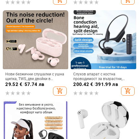
add_shopping_cart
add_shopping_cart
4–8 ч, ниска латентност за игри
Нови безжични слушалки с ушна
Слухов апарат с костна
щипка, TWS, две двойки в
проводимост за възрастни,
комплект, Bluetooth
двустранен, Bluetooth,
29.52
€
/
57.74 лв
200.42
€
/
391.99 лв
водоустойчив, интелигентно
add_shopping_cart
add_shopping_cart
устройство за слух