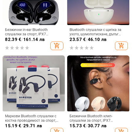
Безжични in-ear Bluetooth
Bluetooth слушалки с щипка за
слушалки за спорт, IPX7
ухото, шумопотискане, дълъг
водоустойчиви, дълъг живот на
живот на батерията >8 ч, стерео
82.39
€
/
161.14 лв
23.57
€
/
46.10 лв
батерията над 8 часа,
звук, обхват 10 м, Bluetooth 5.4
add_shopping_cart
add_shopping_cart
шумопотискане
Маркови Bluetooth слушалки с
Безжични Bluetooth клип-
костна проводимост за спорт,
слушалки за спорт, IPX7
безжични, с висящ дизайн
водоустойчиви, обхват до 10 м,
15.19
€
/
29.71 лв
15.73
€
/
30.77 лв
Bluetooth 5.0, живот на батерията