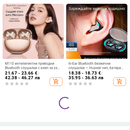
M110 интелигентни преводни
In-Ear Bluetooth безжични
Bluetooth слушалки с клип за ухо
слушалки — Huawei чип, батерия
и диамантено копче — лукс и
над 8 часа, IPX3 водоустойчиви,
21.67 - 23.66
€
/
18.38 - 18.73
€
/
спортен стил, DIY аксесоари
мини невидим дизайн, стерео
42.38 - 46.27 лв
35.95 - 36.63 лв
add_shopping_cart
add_shopping_cart
звук