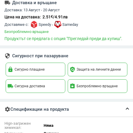
local_shipping
Доставка и връщане
Доставка:
13 Август - 20 Август
€
Цена на доставка:
2.51
/
4.91
лв
,
Доставяме с:
Speedy
Sameday
Безпроблемно връщане
Продуктът се предлага с опция "Прегледай преди да купиш".
security
Сигурност при пазаруване
lock
policy
Сигурно плащане
Защита на личните данни
local_shipping
assignment_return
Сигурна доставка
Безпроблемно връщане
settings
Спецификации на продукта
Hign-загрижен
Няма
химикал: