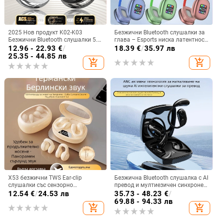
2025 Нов продукт K02-K03
Безжични Bluetooth слушалки за
Безжични Bluetooth слушалки 5.5
глава – Esports ниска латентност,
Монтирани за уши Бинаурални
Bluetooth 5.3, обхват 10 м,
12.96 - 22.93
€
/
18.39
€
/
35.97 лв
стерео M76 Експорт Горещ модел
батерия 4–8 ч, двустранно
25.35 - 44.85 лв
add_shopping_cart
add_shopping_cart
Ows
стерео
X53 безжични TWS Ear-clip
Безжична Bluetooth слушалка с AI
слушалки със сензорно
превод и мултиезичен синхронен
докосване, шумопотискане и
превод, ANC шумопотискане,
12.54
€
/
24.53 лв
35.73 - 48.23
€
/
цифров дисплей
обхват до 10 m, Bluetooth 5.0,
69.88 - 94.33 лв
add_shopping_cart
add_shopping_cart
IPX4, вграден стерео звук, 4–8 ч
батерия