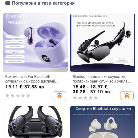
more
Популярни в тази категория
Безжични In-Ear Bluetooth
Bluetooth очила със слушалки,
слушалки с цифров дисплей,
поляризирани слънчеви очила,
ниска латентност за гейминг, 4–8
монтирани на главата (обхват 10
19.11
€
/
37.38 лв
15.48 - 18.97
€
/
ч. работа, Bluetooth 5.3
м, Bluetooth 5.0, живот на
30.28 - 37.10 лв
add_shopping_cart
add_shopping_cart
батерията 4-8 ч)