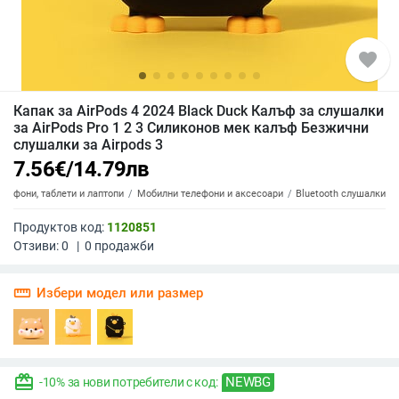
favorite
Капак за AirPods 4 2024 Black Duck Калъф за слушалки
за AirPods Pro 1 2 3 Силиконов мек калъф Безжични
слушалки за Airpods 3
7.56
€
/
14.79
лв
елефони, таблети и лаптопи
Мобилни телефони и аксесоари
Bluetooth слушалки
Продуктов код:
1120851
Отзиви:
0
|
0
продажби
straighten
Избери модел или размер
redeem
NEWBG
-10% за нови потребители с код: