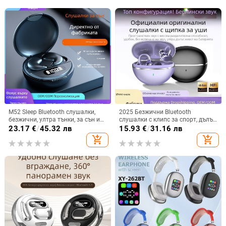
M52 Sleep Bluetooth слушалки,
2025 Безжични Bluetooth
безжични, ултра тънки, за сън и
слушалки с клипс за спорт, дълъг
спорт, с дисплей и ниска
живот на батерията,
23.17
€
/
45.32 лв
15.93
€
/
31.16 лв
латентност
шумопотискане, висококачествен
add_shopping_cart
add_shopping_cart
звук и комфортно носене