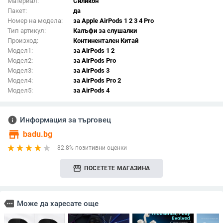
Материал:
Силикон
Пакет:
да
Номер на модела:
за Apple AirPods 1 2 3 4 Pro
Тип артикул:
Калъфи за слушалки
Произход:
Континентален Китай
Модел1:
за AirPods 1 2
Модел2:
за AirPods Pro
Модел3:
за AirPods 3
Модел4:
за AirPods Pro 2
Модел5:
за AirPods 4
info
Информация за търговец
store
badu.bg
82.8% позитивни оценки
storefront
ПОСЕТЕТЕ МАГАЗИНА
more
Може да харесате още