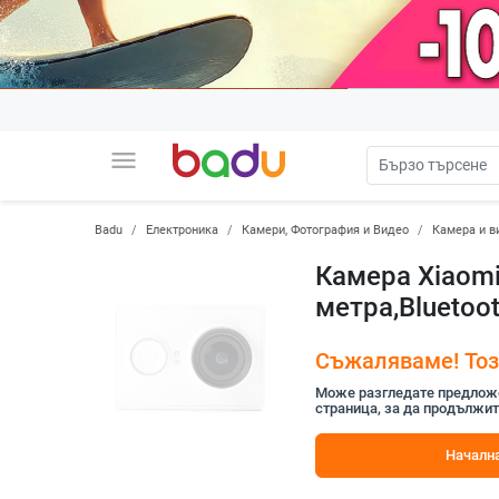
menu
Badu
Електроника
Камери, Фотография и Видео
Камера и в
Камера Xiaomi
метра,Bluetoot
Съжаляваме! Този
Може разгледате предложен
страница, за да продължит
Начална