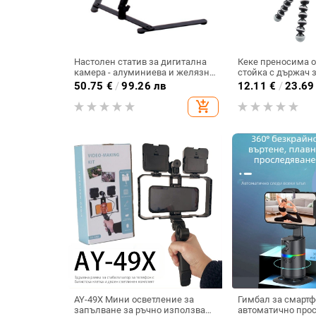
Настолен статив за дигитална
Кеке преносима 
камера - алуминиева и желязна
стойка с държач з
конструкция, 2 секции, работна
осемкрак трипод 
50.75
€
/
99.26 лв
12.11
€
/
23.69
височина 200–400 мм,
Не; Плоча за бърз
add_shopping_cart
товароподемност до 3 кг
освобождаване: 
Натоварване: Дру
AY-49X Мини осветление за
Гимбал за смартфо
запълване за ръчно използване
автоматично прос