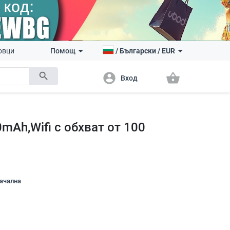
овци
Помощ
/
Български
/
EUR
search
account_circle
shopping_basket
Вход
mAh,Wifi с обхват от 100
начална