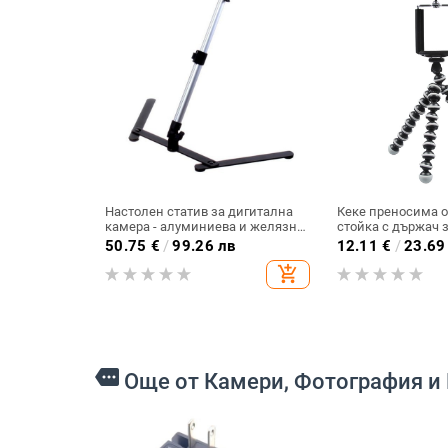
Настолен статив за дигитална
Кеке преносима 
камера - алуминиева и желязна
стойка с държач з
конструкция, 2 секции, работна
осемкрак трипод 
50.75
€
/
99.26 лв
12.11
€
/
23.69
височина 200–400 мм,
Не; Плоча за бърз
add_shopping_cart
товароподемност до 3 кг
освобождаване: 
Натоварване: Дру
more
Още от Камери, Фотография и