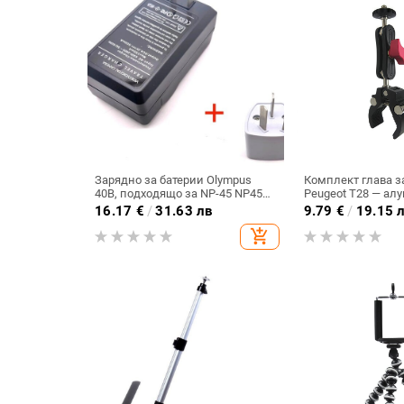
Зарядно за батерии Olympus
Комплект глава за
40B, подходящо за NP-45 NP45
Peugeot T28 — ал
NP45 NP45A 45B 45S
сплав, капацитет 
16.17
€
/
31.63 лв
9.79
€
/
19.15 
add_shopping_cart