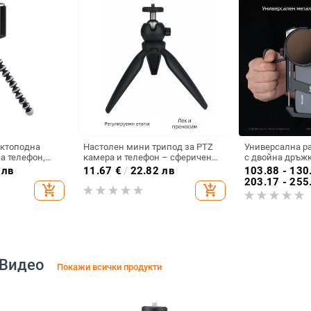
октоподна
Настолен мини трипод за PTZ
Универсална р
а телефон,
камера и телефон – сферичен
с двойна дръжк
за селфи (PTZ:
пан-tilt, материали: ABS
хоризонтално и
 лв
11.67
€
/
22.82 лв
103.88 - 130
о
алуминиева сплав, носимост до
заснемане, уст
203.17 - 255
add_shopping_cart
add_shopping_cart
Включена;
2 кг, тегло 65 г, модел F01
съвместима с 
г)
алуминиева сп
 Видео
Покажи всички продукти