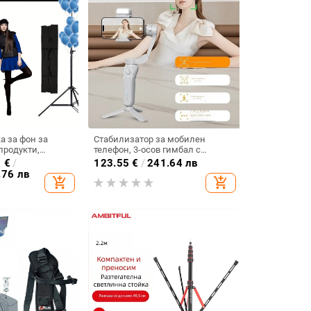
а за фон за
Стабилизатор за мобилен
продукти,
телефон, 3-осов гимбал с
в, 1,5 кг, марка
интелигентно следене на лице,
2
€
/
123.55
€
/
241.64 лв
лека ръчна стабилизация,
.76 лв
add_shopping_cart
add_shopping_cart
ABS+PC, съвместим с
Android/iOS, хоризонтално
въртене до 340°, вертикално до
160°, тегло 348 g