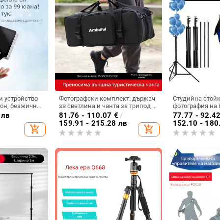
и устройство
Фотографски комплект: държач
Студийна стойк
он, безжично
за светлина и чанта за трипод –
фотография на 
ран, макс.
Zhijie, Oxford плат, обща
алуминиева спла
 лв
81.76 - 110.07
€
/
77.77 - 92.4
5 кг, тегло 62
съвместимост, тегло 1,64 кг
Zomei.
159.91 - 215.28 лв
152.10 - 180
add_shopping_cart
add_shopping_cart