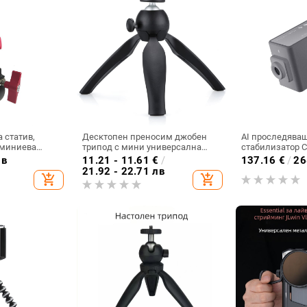
 статив,
Десктопен преносим джобен
AI проследяващ
уминиева
трипод с мини универсална
стабилизатор C
до 2 кг
глава с топка за телефона, ABS
лв
11.21 - 11.61
€
/
137.16
€
/
26
корпус, 1/4-инчова резба,
21.92 - 22.71 лв
add_shopping_cart
add_shopping_cart
товароносимост 800 g,
едносегментна конструкция