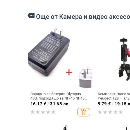
more
Още от Камера и видео аксес
Зарядно за батерии Olympus
Комплект глава за
40B, подходящо за NP-45 NP45
Peugeot T28 — ал
NP45 NP45A 45B 45S
сплав, капацитет 
16.17
€
/
31.63 лв
9.79
€
/
19.15 
add_shopping_cart