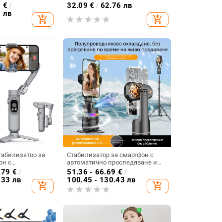
ав; носи 2–5 кг;
отопление, риболовна лампа,
8
€
/
32.09
€
/
62.76 лв
диаметър 300 мм, акрил WL
0 лв
add_shopping_cart
add_shopping_cart
табилизатор за
Стабилизатор за смартфон с
он с
автоматично проследяване и
а лице, ръчен
360° въртене — без монтаж,
.79
€
/
51.36 - 66.69
€
/
лно video;
тегло 290 g, едногодишна
.33 лв
100.45 - 130.43 лв
add_shopping_cart
add_shopping_cart
елефони до
гаранция
тегло до 280 g;
ството 295 g;
пуснат през
1 година.