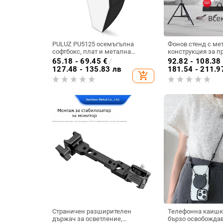
PULUZ PU5125 осемъгълна
Фонов стенд с ме
софтбокс, плат и метална
конструкция за п
конструкция, универсална
фотография, разтя
65.18 - 69.45
€
/
92.82 - 108.38
съвместимост, тегло 1.1 кг
210×300 см, тегло 2
127.48 - 135.83 лв
181.54 - 211.9
add_shopping_cart
Страничен разширителен
Телефонна каишк
държач за осветление,
бързо освобождав