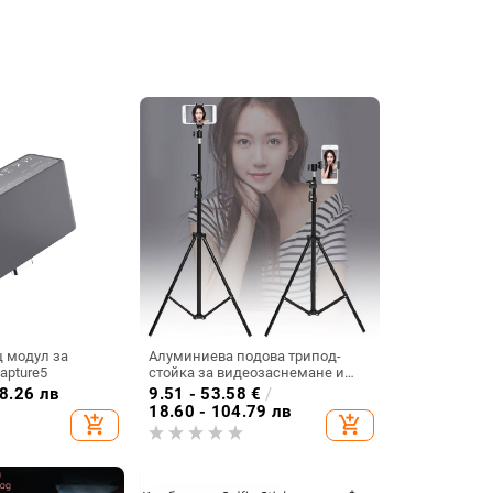
 модул за
Алуминиева подова трипод-
apture5
стойка за видеозаснемане и
стрийминг, три секции и
8.26 лв
9.51 - 53.58
€
/
триизмерен гимбал
18.60 - 104.79 лв
add_shopping_cart
add_shopping_cart