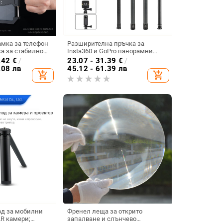
амка за телефон
Разширителна пръчка за
а за стабилно
Insta360 и GoPro панорамни
 вертикално
екшън камери, алуминиева
.42
€
/
23.07 - 31.39
€
/
ойчив на падане,
сплав, максимално
.08 лв
45.12 - 61.39 лв
add_shopping_cart
add_shopping_cart
филтри,
натоварване до 2 кг
лав
од за мобилни
Френел леща за открито
R камери;
запалване и слънчево