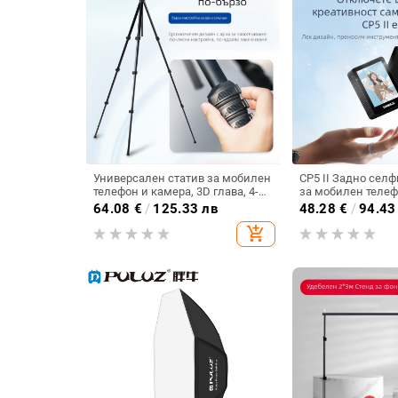
Универсален статив за мобилен
CP5 II Задно селф
телефон и камера, 3D глава, 4-
за мобилен телеф
секционен статив от
проектиране на ек
64.08
€
/
125.33 лв
48.28
€
/
94.43
алуминиева сплав, носещ
товароносимост 2–
add_shopping_cart
капацитет до 3,5 кг, с платформа
г
за бързо освобождаване