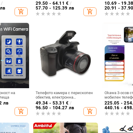
ъртене и
камера, Pocket 3 разширение, 3
алуминиева спл
€
/
29.50 - 64.11
€
/
10.69 - 19.3
влогове на
секции, товар до 1 кг
без геймбал
 лв
57.70 - 125.39 лв
20.91 - 37.9
add_shopping_cart
add_shopping_cart
рност на
Телефото камера с перископен
Okawa 3-осов с
 леща
обектив, електронна
мобилен телеф
стабилизация на
проследяване н
2 лв
49.34 - 53.31
€
/
225.05 - 254
изображението, SD карта за
гимбал за моби
96.50 - 104.27 лв
440.16 - 498
add_shopping_cart
add_shopping_cart
съхранение, AA батерия, без
съвместим с т
оптично увеличение
ширина 88 мм и 
тегло на устрой
монтаж ръчен; 
2022; гаранция 