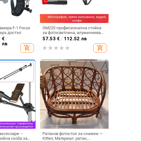
амера F-1 Focus
GM220 професионална стойка
бърз достъп
за фотосветлина, алуминиева
сплав, височина 49.5–220 cm,
0
€
/
57.53
€
/
112.52 лв
товар 2.5 kg, 5 секции, диаметри
2 лв
add_shopping_cart
add_shopping_cart
на тръбите 1.3/1.6/1.9/2.2/2.5 cm
аксесоари –
Ратанов фотостол за снимки —
ойна скоба за
Kitten; Материал: ратан;