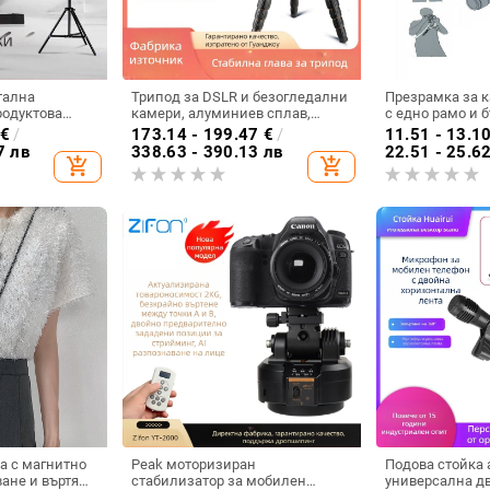
тална
Трипод за DSLR и безогледални
Презрамка за к
родуктова
камери, алуминиев сплав,
с едно рамо и 
га се до
модел Q668, максимална
€
/
173.14 - 199.47
€
/
11.51 - 13.1
,5 кг.
носимост 8 кг, тегло 1,59 кг
7 лв
338.63 - 390.13 лв
22.51 - 25.6
add_shopping_cart
add_shopping_cart
а с магнитно
Peak моторизиран
Подова стойка 
ане и въртящ
стабилизатор за мобилен
универсална дв