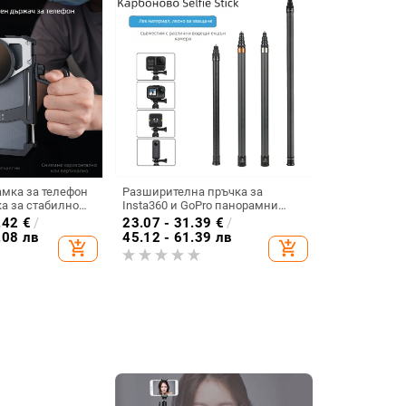
амка за телефон
Разширителна пръчка за
а за стабилно
Insta360 и GoPro панорамни
 вертикално
екшън камери, алуминиева
.42
€
/
23.07 - 31.39
€
/
ойчив на падане,
сплав, максимално
.08 лв
45.12 - 61.39 лв
add_shopping_cart
add_shopping_cart
филтри,
натоварване до 2 кг
лав