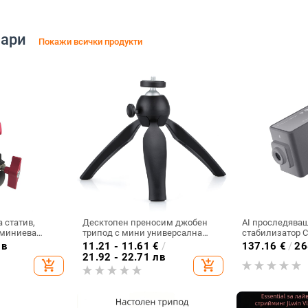
оари
Покажи всички продукти
 статив,
Десктопен преносим джобен
AI проследяващ
уминиева
трипод с мини универсална
стабилизатор C
до 2 кг
глава с топка за телефона, ABS
лв
11.21 - 11.61
€
/
137.16
€
/
26
корпус, 1/4-инчова резба,
21.92 - 22.71 лв
add_shopping_cart
add_shopping_cart
товароносимост 800 g,
едносегментна конструкция