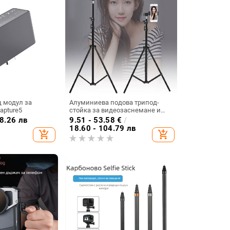
 модул за
Алуминиева подова трипод-
apture5
стойка за видеозаснемане и
стрийминг, три секции и
8.26 лв
9.51 - 53.58
€
/
триизмерен гимбал
18.60 - 104.79 лв
add_shopping_cart
add_shopping_cart