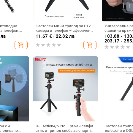
октоподна
Настолен мини трипод за PTZ
Универсална р
а телефон,
камера и телефон – сферичен
с двойна дръжк
за селфи (PTZ:
пан-tilt, материали: ABS
хоризонтално и
 лв
11.67
€
/
22.82 лв
103.88 - 130
о
алуминиева сплав, носимост до
заснемане, уст
203.17 - 255
add_shopping_cart
add_shopping_cart
Включена;
2 кг, тегло 65 г, модел F01
съвместима с 
г)
алуминиева сп
н с AI
DJI Action4/5 Pro – ръчен селфи
Настолен трип
ледяване,
стик и трипод скоба за спортна
телефони и DSL