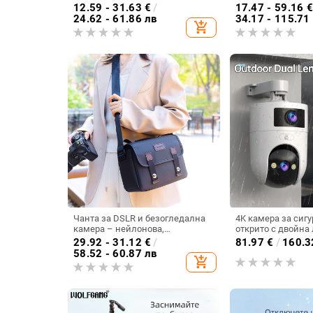
с настолна стойка, подходящо
360° панорамно в
12.59 - 31.63
€
/
17.47 - 59.16
за лайв стрийминг и
наклон, 220 г, за 
24.62 - 61.86 лв
34.17 - 115.71
add_shopping_cart
видеозапис, 5V, под 10W,
закрито и открито
поддържа множество камери
Чанта за DSLR и безогледална
4K камера за сигу
камера – нейлонова,
открито с двойна
водоустойчива, удароустойчива
29.92 - 31.12
€
/
81.97
€
/
160.3
и износоустойчива, за Sony,
58.52 - 60.87 лв
add_shopping_cart
Canon, Nikon и Fuji, за пътуване