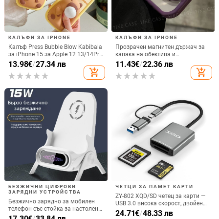
КАЛЪФИ ЗА IPHONE
КАЛЪФИ ЗА IPHONE
Калъф Press Bubble Blow Kabibala
Прозрачен магнитен държач за
за iPhone 15 за Apple 12 13/14Pro
капака на обектива и
Max, устойчив на изпускане 11
удароустойчив твърд калъф за
13.98
€
/
27.34 лв
11.43
€
/
22.36 лв
iPhone 17 Pro Max
add_shopping_cart
add_shopping_cart
БЕЗЖИЧНИ ЦИФРОВИ
ЧЕТЦИ ЗА ПАМЕТ КАРТИ
ЗАРЯДНИ УСТРОЙСТВА
ZY-802 XQD/SD четец за карти —
Безжично зарядно за мобилен
USB 3.0 висока скорост, двойен
телефон със стойка за настолен
интерфейс Type-C и USB,
24.71
€
/
48.33 лв
монтаж за хоризонтално или
17.30
€
/
33.84 лв
алуминиев сплав + ABS