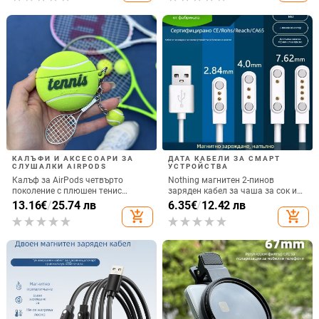
КАЛЪФИ И АКСЕСОАРИ ЗА
ДАТА КАБЕЛИ ЗА СМАРТ
СЛУШАЛКИ AIRPODS
УСТРОЙСТВА
Калъф за AirPods четвърто
Nothing магнитен 2-пинов
поколение с плюшен тенис
заряден кабел за чаша за сок и
мотив, силиконов 3D дизайн,
смарт часовник – 60 см, силен
13.16
€
/
25.74 лв
6.35
€
/
12.42 лв
съвместим с AirPods 3 и Pro 2
магнит N52, 7,62 мм разстояние
add_shopping_cart
add_shopping_cart
между пиновете