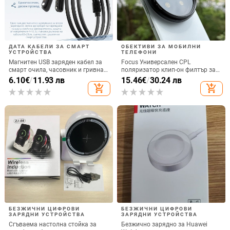
ДАТА КАБЕЛИ ЗА СМАРТ
ОБЕКТИВИ ЗА МОБИЛНИ
УСТРОЙСТВА
ТЕЛЕФОНИ
Магнитен USB заряден кабел за
Focus Универсален CPL
смарт очила, часовник и гривна
поляризатор клип-он филтър за
– едно към две, съвместим с 4.0-
SLR фотоапарати, регулируем
6.10
€
/
11.93 лв
15.46
€
/
30.24 лв
12.3, марка Rising Sun
add_shopping_cart
add_shopping_cart
БЕЗЖИЧНИ ЦИФРОВИ
БЕЗЖИЧНИ ЦИФРОВИ
ЗАРЯДНИ УСТРОЙСТВА
ЗАРЯДНИ УСТРОЙСТВА
Сгъваема настолна стойка за
Безжично зарядно за Huawei