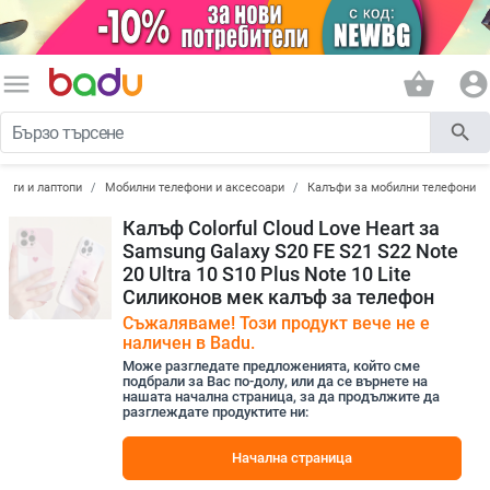
menu
shopping_basket
account_circle
search
лети и лаптопи
Мобилни телефони и аксесоари
Калъфи за мобилни телефони
Калъф Colorful Cloud Love Heart за
Samsung Galaxy S20 FE S21 S22 Note
20 Ultra 10 S10 Plus Note 10 Lite
Силиконов мек калъф за телефон
Съжаляваме! Този продукт вече не е
наличен в Badu.
Може разгледате предложенията, който сме
подбрали за Вас по-долу, или да се върнете на
нашата начална страница, за да продължите да
разглеждате продуктите ни:
Начална страница