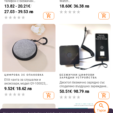
телефон с безжичен
Watch
високоговорител и амбиентно
GT6/GT5/Watch5/Watch4/GT4 –
13.82 - 20.21
€
/
18.60
€
/
36.38 лв
осветление, QC4.0 бързо
метален корпус, магнитно
27.03 - 39.53 лв
зареждане, 15W, 3A изход
зареждане, QC 3.0 бързо
add_shopping_cart
add_shopping_cart
зареждане, 5W изход
ЦИФРОВА 3C ОПАКОВКА
БЕЗЖИЧНИ ЦИФРОВИ
ЗАРЯДНИ УСТРОЙСТВА
EVA чанта за слушалки и
Десктоп безжично зарядно със
аксесоари, модел QY-100023,
споделено въздушно зареждане,
изработка: горещо пресоване и
9.52
€
/
18.62 лв
22.5W QC3.0, 2A изход
50.51
€
/
98.79 лв
шиене, носещ капацитет 5,
add_shopping_cart
add_shopping_cart
предназначена за слушалки,
кабели, зарядни и преносим хард
диск
search
Търси