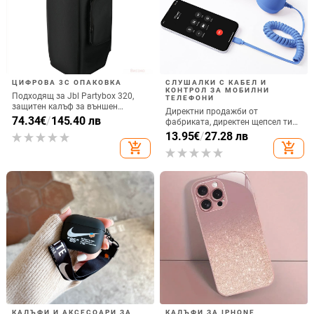
ЦИФРОВА 3C ОПАКОВКА
СЛУШАЛКИ С КАБЕЛ И
КОНТРОЛ ЗА МОБИЛНИ
Подходящ за Jbl Partybox 320,
ТЕЛЕФОНИ
защитен калъф за външен
Директни продажби от
високоговорител, калъф за
74.34
€
/
145.40 лв
фабриката, директен щепсел тип
количка Stage 320 Audio,
C, мобилен телефон, Douyin
13.95
€
/
27.28 лв
прахозащитно покритие.
Internet Celebrity, електрически
add_shopping_cart
add_shopping_cart
микрофон, слушалки с C порт,
кабелна слушалка
КАЛЪФИ И АКСЕСОАРИ ЗА
КАЛЪФИ ЗА IPHONE