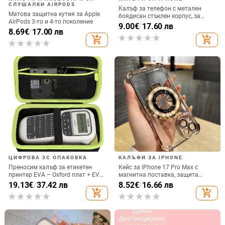
СЛУШАЛКИ AIRPODS
Калъф за телефон с метален
Матова защитна кутия за Apple
боядисан стъклен корпус, за
AirPods 3-то и 4-то поколение
iPhone 11–14 Pro Max,
9.00
€
/
17.60 лв
8.69
€
/
17.00 лв
охлаждане, модел YK263
add_shopping_cart
add_shopping_cart
ЦИФРОВА 3C ОПАКОВКА
КАЛЪФИ ЗА IPHONE
Преносим калъф за етикетен
Кейс за iPhone 17 Pro Max с
принтер EVA – Oxford плат + EVA,
магнитна поставка, защита
горещо пресовано EVA и шиене,
срещу изпускане на четирите
19.13
€
/
37.42 лв
8.52
€
/
16.66 лв
товароподемност 10 кг
ъгъла, акрилен корпус с
add_shopping_cart
add_shopping_cart
електроплатиран финиш