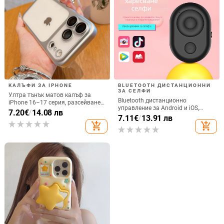
КАЛЪФИ ЗА IPHONE
BLUETOOTH ДИСТАНЦИОННИ
ЗА СЕЛФИ
Ултра тънък матов калъф за
Bluetooth дистанционно
iPhone 16–17 серия, разсейване
управление за Android и iOS,
на топлината, пълно покритие,
7.20
€
/
14.08 лв
универсално за снимки и
7.11
€
/
13.91 лв
удароустойчив и устойчив на
видеозаписи, модел 6-key tremolo,
add_shopping_cart
add_shopping_cart
отпечатъци
Vernon, ABS материал, тегло 15 g