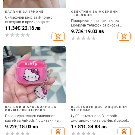
КАЛЪФИ ЗА IPHONE
ОБЕКТИВИ ЗА МОБИЛНИ
ТЕЛЕФОНИ
Силиконов кейс за iPhone с
Поляризационен филтър за
огледало и прибираща се
мобилен телефон за висока
подвижна стойка в дизайн на
11.34
€
/
22.18 лв
резолюция — ND филтър, модел
9.73
€
/
19.03 лв
петолъчка, съвместим с iPhone
GZM
add_shopping_cart
add_shopping_cart
13–17 Pro/Max
КАЛЪФИ И АКСЕСОАРИ ЗА
BLUETOOTH ДИСТАНЦИОННИ
СЛУШАЛКИ AIRPODS
ЗА СЕЛФИ
Розов мультяшен силиконов
Ly-09 пръстеново Bluetooth
калъф за AirPods 4 с дизайн на
дистанционно за селфи, Bluetooth
котка
5.3, ABS материал, тегло 10
9.22
€
/
18.03 лв
17.81
€
/
34.83 лв
add_shopping_cart
add_shopping_cart