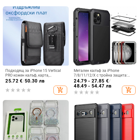
Подходящ за iPhone 15 Vertical
Метален калъф за iPhone
PRO кожен калъф, карта,
7/8/11/12/X с тройна защита:
оксфордски плат, найлонов плат,
удароустойчив, прахоустойчив и
25.72
€
/
50.30 лв
24.79 - 27.85
€
/
колан, чанта за кръста на
запечатан
48.49 - 54.47 лв
add_shopping_cart
add_shopping_cart
мобилен телефон