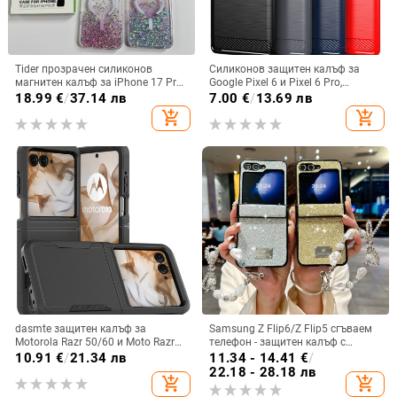
Tider прозрачен силиконов
Силиконов защитен калъф за
магнитен калъф за iPhone 17 Pro
Google Pixel 6 и Pixel 6 Pro,
Max, защита срещу падане,
съвместим с Pixel 7a, пълна
18.99
€
/
37.14 лв
7.00
€
/
13.69 лв
стилен дизайн
защита
add_shopping_cart
add_shopping_cart
dasmte защитен калъф за
Samsung Z Flip6/Z Flip5 сгъваем
Motorola Razr 50/60 и Moto Razr
телефон - защитен калъф с
2024 с сгъваем дисплей
блестяща гривна
10.91
€
/
21.34 лв
11.34 - 14.41
€
/
22.18 - 28.18 лв
add_shopping_cart
add_shopping_cart