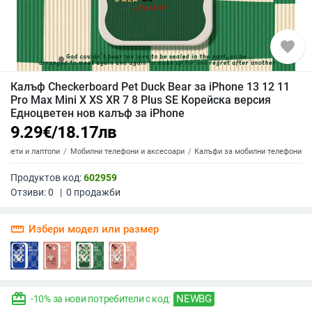
favorite
Калъф Checkerboard Pet Duck Bear за iPhone 13 12 11
Pro Max Mini X XS XR 7 8 Plus SE Корейска версия
Едноцветен нов калъф за iPhone
9.29
€
/
18.17
лв
аблети и лаптопи
Мобилни телефони и аксесоари
Калъфи за мобилни телефони
Продуктов код:
602959
Отзиви:
0
|
0
продажби
straighten
Избери модел или размер
redeem
NEWBG
-10% за нови потребители с код: