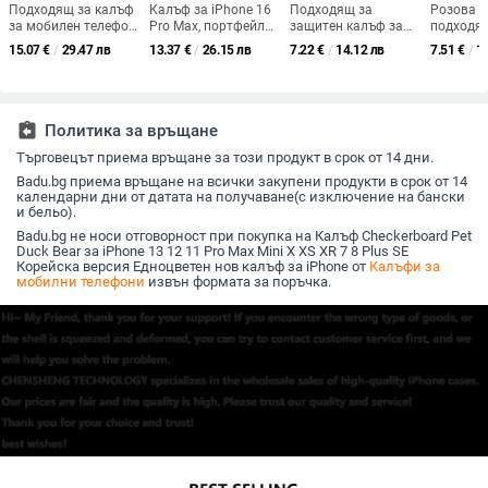
Подходящ за калъф
Калъф за iPhone 16
Подходящ за
Розова к
за мобилен телефон
Pro Max, портфейл
защитен калъф за
подходя
Redmi K80, Turbo3
стил, нов антиудар,
дистанционно
Huawei m
15.07
€
/
29.47 лв
13.37
€
/
26.15 лв
7.22
€
/
14.12 лв
7.51
€
/
1
Armor K70/6 Ring 5,
текстура на кожа на
управление за
калъф за
Creative Note12R,
питон, PU материал,
Google TV 2020,
агнешка
Anti-Fall 9 защитен
удароустойчив
защитен калъф за
Pura70, 
калъф
Chromecast Google,
Premium 
силиконов защитен
assignment_return
Политика за връщане
калъф
Търговецът приема връщане за този продукт в срок от 14 дни.
Badu.bg приема връщане на всички закупени продукти в срок от 14
календарни дни от датата на получаване(с изключение на бански
и бельо).
Badu.bg не носи отговорност при покупка на Калъф Checkerboard Pet
Duck Bear за iPhone 13 12 11 Pro Max Mini X XS XR 7 8 Plus SE
Корейска версия Едноцветен нов калъф за iPhone от
Калъфи за
мобилни телефони
извън формата за поръчка.