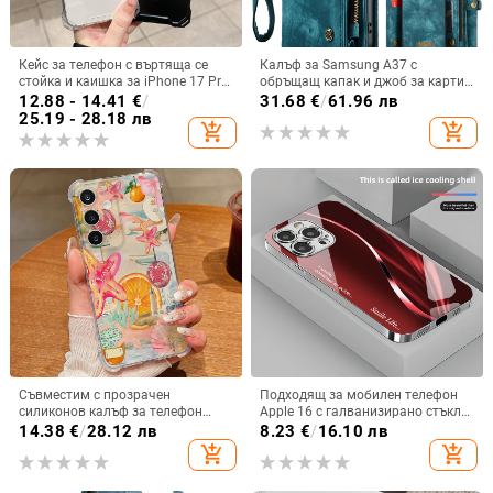
Кейс за телефон с въртяща се
Калъф за Samsung A37 с
стойка и каишка за iPhone 17 Pro
обръщащ капак и джоб за карти,
Max, 16, 15 и iPhone 11
защита от падане, A16 джоб за
12.88 - 14.41
€
/
31.68
€
/
61.96 лв
карта, A56 PU/TPU калъф,
25.19 - 28.18 лв
add_shopping_cart
add_shopping_cart
магнитно затваряне
Съвместим с прозрачен
Подходящ за мобилен телефон
силиконов калъф за телефон
Apple 16 с галванизирано стъкло
Samsung S25 Ultra,
и ослепителна течаща светлина,
14.38
€
/
28.12 лв
8.23
€
/
16.10 лв
персонализиран рисуван дизайн
семпъл iPhone 17 Pro, модерен и
add_shopping_cart
add_shopping_cart
за S24 FE и защитен калъф A55
лек луксозен 14 Plus.
5G.