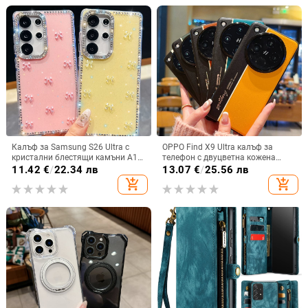
Калъф за Samsung S26 Ultra с
OPPO Find X9 Ultra калъф за
кристални блестящи камъни A17,
телефон с двуцветна кожена
A57IMD Aurora Bow и S24FE,
текстура и флуоресцентни линии,
11.42
€
/
22.34 лв
13.07
€
/
25.56 лв
защита от падане
GT8Pro защитен калъф
add_shopping_cart
add_shopping_cart