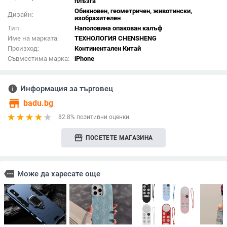
плъзга
Обикновен, геометричен, животински,
Дизайн:
изобразителен
Тип:
Наполовина опакован калъф
Име на марката:
ТЕХНОЛОГИЯ CHENSHENG
Произход:
Континентален Китай
Съвместима марка:
iPhone
info
Информация за търговец
store
badu.bg
82.8% позитивни оценки
storefront
ПОСЕТЕТЕ МАГАЗИНА
more
Може да харесате още