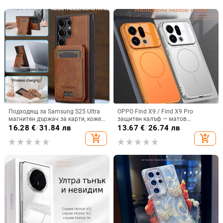
Подходящ за Samsung S25 Ultra
OPPO Find X9 / Find X9 Pro
магнитен държач за карти, кожен
защитен калъф — матов
калъф S24Plus, защитен калъф,
пластмасов, минималистичен
16.28
€
/
31.84 лв
13.67
€
/
26.74 лв
разделен на части, калъф за
стил, против изпускане, магнитно
add_shopping_cart
add_shopping_cart
мобилен телефон Samsung
зареждане, възможност за
персонализация