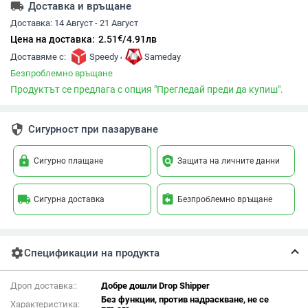
local_shipping
Доставка и връщане
Доставка:
14 Август - 21 Август
€
Цена на доставка:
2.51
/
4.91
лв
,
Доставяме с:
Speedy
Sameday
Безпроблемно връщане
Продуктът се предлага с опция "Прегледай преди да купиш".
security
Сигурност при пазаруване
lock
policy
Сигурно плащане
Защита на личните данни
local_shipping
assignment_return
Сигурна доставка
Безпроблемно връщане
settings
Спецификации на продукта
Дроп доставка::
Добре дошли Drop Shipper
Без функции, против надраскване, не се
Характеристика: