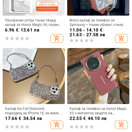
Прозрачен ултра тънък твърд
Brons калъф за телефон за
калъф за Honor Magic V6, пълен
Samsung — пълен обхват, стилен
обхват, защита от падане, за
и креативен дизайн, TPU
6.96
€
/
13.61 лв
11.06 - 14.10
€
/
сгъваем дисплей, с огледална
материал, удароустойчив
21.63 - 27.58 лв
add_shopping_cart
add_shopping_cart
повърхност
Калъф Ins Full Diamond,
Калъф за телефон за Honor Magic
подходящ за iPhone 16, за жени с
V5 с магнитна защита на
14-инчова личност, огледална
централната ос, пълна защита на
17.66
€
/
34.54 лв
22.55
€
/
44.10 лв
рамка с 13 големи отвора и
обектива, кожа,
add_shopping_cart
add_shopping_cart
електролитно покритие, с
електроплатиране, защита срещу
диаманти Ins Full Diamond.
изпускане