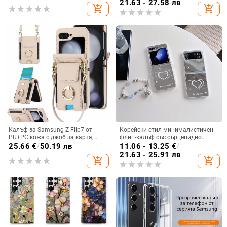
материал, удароустойчив
21.63 - 27.58 лв
add_shopping_cart
add_shopping_cart
Калъф за Samsung Z Flip7 от
Корейски стил минималистичен
PU+PC кожа с джоб за карта,
флип-калъф със сърцевидно
пръстен за държане, еластичен
огледало за Samsung Galaxy Z
25.66
€
/
50.19 лв
11.06 - 13.25
€
/
държач за карти и кръстосана
Flip 3/4/5
21.63 - 25.91 лв
add_shopping_cart
add_shopping_cart
презрамка