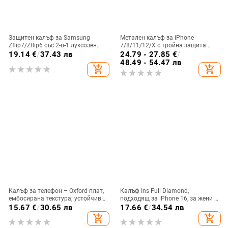
Защитен калъф за Samsung
Метален калъф за iPhone
Zflip7/Zflip6 със 2-в-1 луксозен
7/8/11/12/X с тройна защита:
дизайн, изкуствена кожа и
удароустойчив, прахоустойчив и
19.14
€
/
37.43 лв
24.79 - 27.85
€
/
електроплакиране
запечатан
48.49 - 54.47 лв
add_shopping_cart
add_shopping_cart
Калъф за телефон – Oxford плат,
Калъф Ins Full Diamond,
ембосирана текстура; устойчив
подходящ за iPhone 16, за жени с
на износ и изпадане, против
14-инчова личност, огледална
15.67
€
/
30.65 лв
17.66
€
/
34.54 лв
отпечатъци; съвместим с iPhone
рамка с 13 големи отвора и
add_shopping_cart
add_shopping_cart
12, iPhone 13, iPhone 14 и други
електролитно покритие, с