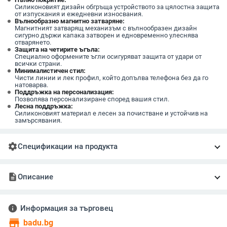
Силиконовият дизайн обгръща устройството за цялостна защита
от изпускания и ежедневни износвания.
Вълнообразно магнитно затваряне:
Магнитният затварящ механизъм с вълнообразен дизайн
сигурно държи капака затворен и едновременно улеснява
отварянето.
Защита на четирите ъгъла:
Специално оформените ъгли осигуряват защита от удари от
всички страни.
Минималистичен стил:
Чисти линии и лек профил, който допълва телефона без да го
натоварва.
Поддръжка на персонализация:
Позволява персонализиране според вашия стил.
Лесна поддръжка:
Силиконовият материал е лесен за почистване и устойчив на
замърсявания.
settings
Спецификации на продукта
description
Описание
info
Информация за търговец
store
badu.bg