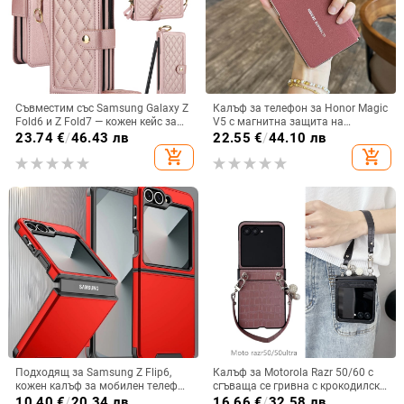
Съвместим със Samsung Galaxy Z
Калъф за телефон за Honor Magic
Fold6 и Z Fold7 — кожен кейс за
V5 с магнитна защита на
телефон с слот за стилус,
централната ос, пълна защита на
23.74
€
/
46.43 лв
22.55
€
/
44.10 лв
сгъваем дизайн, елегантен стил, с
обектива, кожа,
add_shopping_cart
add_shopping_cart
каишка за китката, за дами
електроплатиране, защита срещу
изпускане
Подходящ за Samsung Z Flip6,
Калъф за Motorola Razr 50/60 с
кожен калъф за мобилен телефон
сгъваща се гривна с крокодилски
Flip5, твърд двустранен калъф
релеф
10.40
€
/
20.34 лв
16.66
€
/
32.58 лв