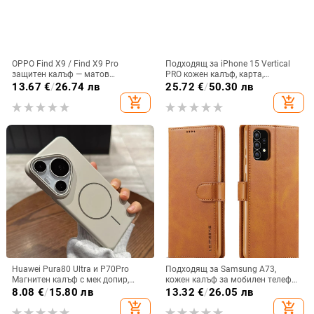
OPPO Find X9 / Find X9 Pro
Подходящ за iPhone 15 Vertical
защитен калъф — матов
PRO кожен калъф, карта,
пластмасов, минималистичен
оксфордски плат, найлонов плат,
13.67
€
/
26.74 лв
25.72
€
/
50.30 лв
стил, против изпускане, магнитно
колан, чанта за кръста на
add_shopping_cart
add_shopping_cart
зареждане, възможност за
мобилен телефон
персонализация
Huawei Pura80 Ultra и P70Pro
Подходящ за Samsung A73,
Магнитен калъф с мек допир,
кожен калъф за мобилен телефон
ултра тънък PC корпус,
A36/A16, калъф за мобилен
8.08
€
/
15.80 лв
13.32
€
/
26.05 лв
противоударна защита
телефон A26/A56, флип калъф,
add_shopping_cart
add_shopping_cart
защитен калъф, невидима скоба.