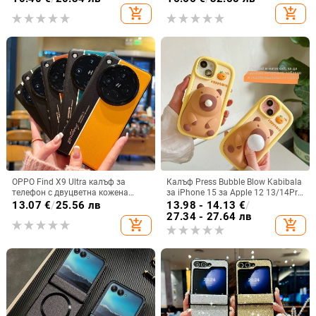
против падане за Flip7, защитен
add_shopping_cart
add_shopping_cart
калъф Armor
OPPO Find X9 Ultra калъф за
Калъф Press Bubble Blow Kabibala
телефон с двуцветна кожена
за iPhone 15 за Apple 12 13/14Pro
текстура и флуоресцентни линии,
Max, устойчив на изпускане 11
13.07
€
/
25.56 лв
13.98 - 14.13
€
/
GT8Pro защитен калъф
27.34 - 27.64 лв
add_shopping_cart
add_shopping_cart