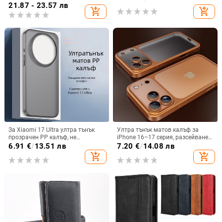
S24, S25
21.87 - 23.57 лв
add_shopping_cart
add_shopping_cart
За Xiaomi 17 Ultra ултра тънък
Ултра тънък матов калъф за
прозрачен PP калъф, не
iPhone 16–17 серия, разсейване
пожълтява, матиран финиш и
на топлината, пълно покритие,
6.91
€
/
13.51 лв
7.20
€
/
14.08 лв
гофриран модел
удароустойчив и устойчив на
add_shopping_cart
add_shopping_cart
отпечатъци