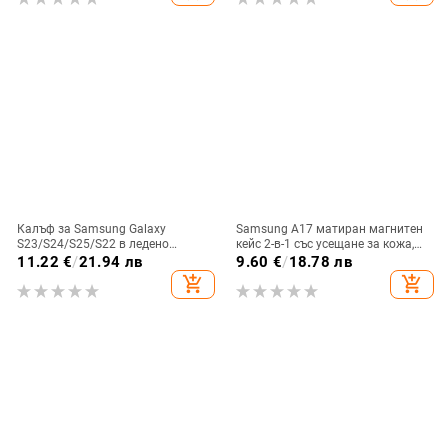
Калъф за Samsung Galaxy
Samsung A17 матиран магнитен
S23/S24/S25/S22 в ледено
кейс 2-в-1 със усещане за кожа,
кристално розово със стъклена
удароустойчива обвивка от
11.22
€
/
21.94 лв
9.60
€
/
18.78 лв
повърхност и метално боядисано
PC+TPU, цветове: розово,
add_shopping_cart
add_shopping_cart
покритие
червено, лилаво, синьо, черно