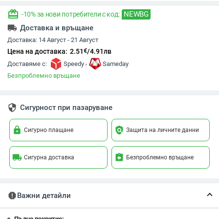
redeem
NEWBG
-10% за нови потребители с код:
local_shipping
Доставка и връщане
Доставка:
14 Август - 21 Август
€
Цена на доставка:
2.51
/
4.91
лв
,
Доставяме с:
Speedy
Sameday
Безпроблемно връщане
security
Сигурност при пазаруване
lock
policy
Сигурно плащане
Защита на личните данни
local_shipping
assignment_return
Сигурна доставка
Безпроблемно връщане
report
Важни детайли
Пълно покритие: