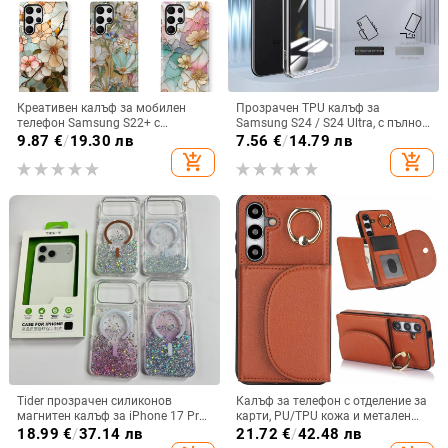
Креативен калъф за мобилен
Прозрачен TPU калъф за
телефон Samsung S22+ с
Samsung S24 / S24 Ultra, с пълно
остъклено цвете, защита от
покритие и защита на камерата
9.87
€
/
19.30 лв
7.56
€
/
14.79 лв
падане, Ultra Film Case за Apple
add_shopping_cart
add_shopping_cart
13
Tider прозрачен силиконов
Калъф за телефон с отделение за
магнитен калъф за iPhone 17 Pro
карти, PU/TPU кожа и метален
Max, защита срещу падане,
пръстен; ръчна изработка,
18.99
€
/
37.14 лв
21.72
€
/
42.48 лв
стилен дизайн
против изпускане, за Samsung