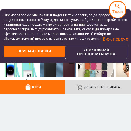
диаманти Ins Full Diamond.
search
Търси
Ние използваме бисквитки и подобни технологии, за да предоставяме и
подобряваме нашата Услуга, да ви осигурим най-доброто потребителско
изживяване, да поддържаме сигурността на платформата, да
персонализираме съдържанието и рекламите, както и да измерваме
ефективността на нашите маркетингови кампании. С избора на
Виж повече
„Приемам всички“ вие се съгласявате ние и нашите доверени партньори
да съхраняваме бисквитки и подобни технологии на вашето устройство
за рекламни и аналитични цели. Можете по всяко време да управлявате
УПРАВЛЯВАЙ
ПРИЕМИ ВСИЧКИ
своите предпочитания, като натиснете „Управлявай предпочитанията“.
ПРЕДПОЧИТАНИЯТА
За повече информация, моля, вижте нашата
Политика за защита на
данните
.
Съвместим с прозрачен
Калъф за Galaxy A56 / A26 / A36
силиконов калъф за телефон
– удароустойчив матов корпус
Samsung S25 Ultra,
от PC+TPU с текстура на кожа
14.38
€
/
28.12 лв
9.60
€
/
18.78 лв
персонализиран рисуван дизайн
add_shopping_cart
add_shopping_cart
за S24 FE и защитен калъф A55
local_mall
add_shopping_cart
5G.
КУПИ
ДОБАВИ В КОШНИЦАТА