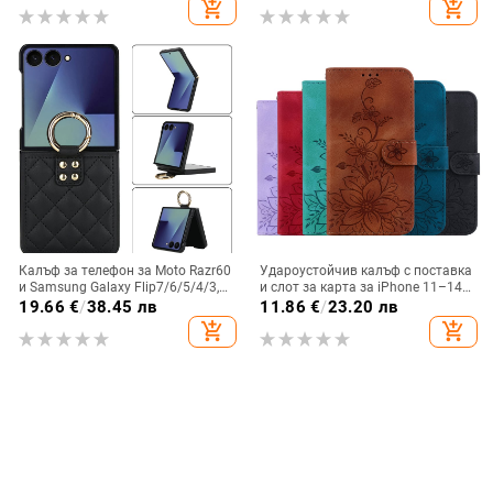
add_shopping_cart
add_shopping_cart
Калъф за телефон за Moto Razr60
Удароустойчив калъф с поставка
и Samsung Galaxy Flip7/6/5/4/3,
и слот за карта за iPhone 11–14
сгъваем с пръстен, защита от
Pro Max, изкуствена кожа,
19.66
€
/
38.45 лв
11.86
€
/
23.20 лв
изпускане, минималистичен PU
релефна украса
add_shopping_cart
add_shopping_cart
кожен калъф, ръчна изработка