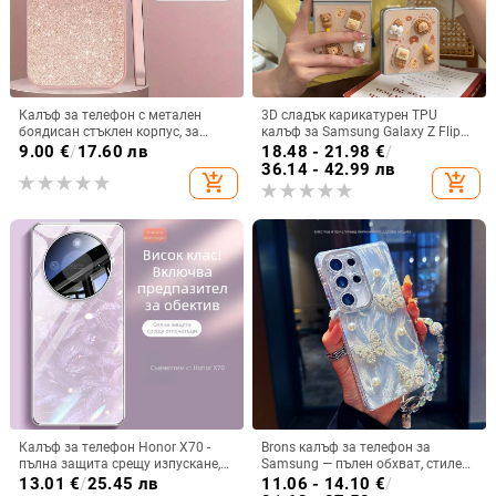
Калъф за телефон с метален
3D сладък карикатурен TPU
боядисан стъклен корпус, за
калъф за Samsung Galaxy Z Flip
iPhone 11–14 Pro Max,
6/3/4, защита срещу изпускане,
9.00
€
/
17.60 лв
18.48 - 21.98
€
/
охлаждане, модел YK263
корейски стил
36.14 - 42.99 лв
add_shopping_cart
add_shopping_cart
Калъф за телефон Honor X70 -
Brons калъф за телефон за
пълна защита срещу изпускане,
Samsung — пълен обхват, стилен
закалено стъкло, модел Аурора
и креативен дизайн, TPU
13.01
€
/
25.45 лв
11.06 - 14.10
€
/