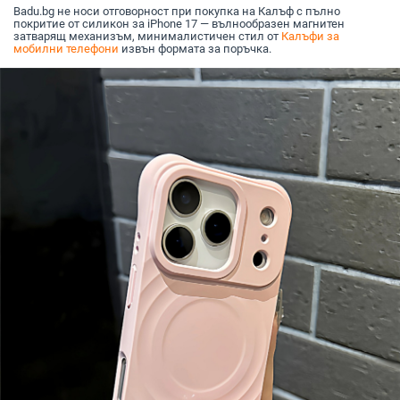
Badu.bg не носи отговорност при покупка на Калъф с пълно
покритие от силикон за iPhone 17 — вълнообразен магнитен
затварящ механизъм, минималистичен стил от
Калъфи за
мобилни телефони
извън формата за поръчка.