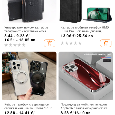
Универсален поясен калъф за
Калъф за мобилен телефон HMD
телефон от изкуствена кожа
Pulse Pro – сгъваем дизайн,
магнитно задържане, джоб за
8.44 - 9.23
€
/
13.06
€
/
25.54 лв
карти, TPU кожа, удароустойчив
16.51 - 18.05 лв
add_shopping_cart
add_shopping_cart
Кейс за телефон с въртяща се
Подходящ за мобилен телефон
стойка и каишка за iPhone 17 Pro
Apple 16 с галванизирано стъкло
Max, 16, 15 и iPhone 11
и ослепителна течаща светлина,
12.88 - 14.41
€
/
8.23
€
/
16.10 лв