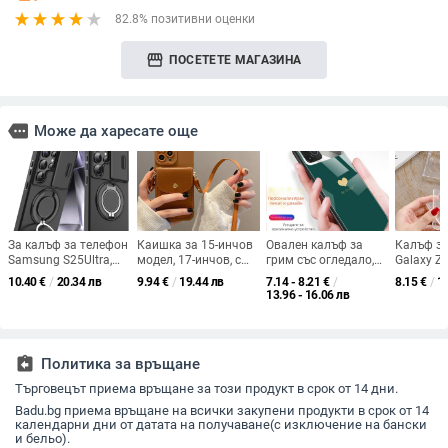
82.8% позитивни оценки
storefront
ПОСЕТЕТЕ МАГАЗИНА
more
Може да харесате още
За калъф за телефон
Каишка за 15-инчов
Овален калъф за
Калъф з
Samsung S25Ultra,
модел, 17-инчов, с
грим със огледало,
Galaxy Z 
скоба за прозорец
защита от падане,
TPU за iPhone 12/XR,
със сгъв
10.40
€
/
20.34 лв
9.94
€
/
19.44 лв
7.14 - 8.21
€
/
8.15
€
/
1
S24Ultra, защитен
16-инчов, за
персонализиран по
защита в
13.96 - 16.06 лв
калъф, устойчив на
презрамка,
изображение за
ъгъла и 
падане S23Ultra
подходяща за Apple
iPhone 11 Pro Max
въздуше
13 Pro Max и iPhone
амортиз
12.
assignment_return
Политика за връщане
Търговецът приема връщане за този продукт в срок от 14 дни.
Badu.bg приема връщане на всички закупени продукти в срок от 14
календарни дни от датата на получаване(с изключение на бански
и бельо).