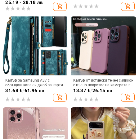
семпъл iPhone 17 Pro, модерен и
25.19 - 28.18 лв
add_shopping_cart
add_shopping_cart
лек луксозен 14 Plus.
Калъф за Samsung A37 с
Калъф от истински течен силикон
обръщащ капак и джоб за карти,
с пълно покритие на камерата за
защита от падане, A16 джоб за
iPhone 14 Pro Max, iPhone 13 Pro
31.68
€
/
61.96 лв
13.37
€
/
26.15 лв
карта, A56 PU/TPU калъф,
и iPhone 12 — удароустойчив
add_shopping_cart
add_shopping_cart
магнитно затваряне