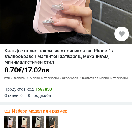
favorite
Калъф с пълно покритие от силикон за iPhone 17 —
вълнообразен магнитен затварящ механизъм,
минималистичен стил
8.70
€
/
17.02
лв
аблети и лаптопи
Мобилни телефони и аксесоари
Калъфи за мобилни телефони
Продуктов код:
1587850
Отзиви:
0
|
0
продажби
straighten
Избери модел или размер