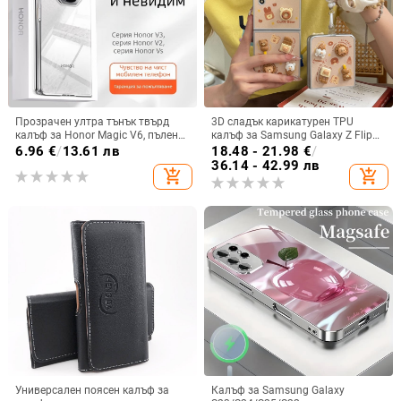
Прозрачен ултра тънък твърд
3D сладък карикатурен TPU
калъф за Honor Magic V6, пълен
калъф за Samsung Galaxy Z Flip
обхват, защита от падане, за
6/3/4, защита срещу изпускане,
6.96
€
/
13.61 лв
18.48 - 21.98
€
/
сгъваем дисплей, с огледална
корейски стил
36.14 - 42.99 лв
add_shopping_cart
add_shopping_cart
повърхност
Универсален поясен калъф за
Калъф за Samsung Galaxy