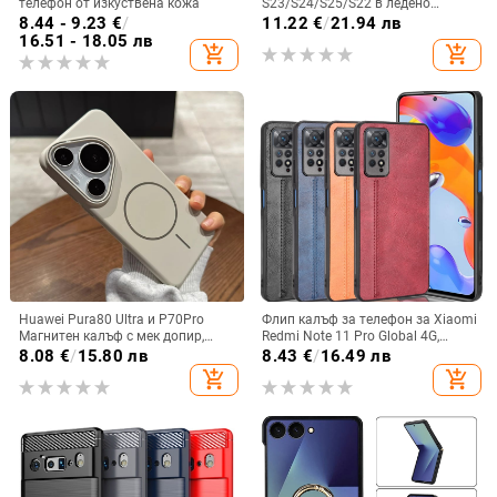
телефон от изкуствена кожа
S23/S24/S25/S22 в ледено
кристално розово със стъклена
8.44 - 9.23
€
/
11.22
€
/
21.94 лв
повърхност и метално боядисано
16.51 - 18.05 лв
add_shopping_cart
add_shopping_cart
покритие
Huawei Pura80 Ultra и P70Pro
Флип калъф за телефон за Xiaomi
Магнитен калъф с мек допир,
Redmi Note 11 Pro Global 4G,
ултра тънък PC корпус,
имитационна кожа, бизнес стил
8.08
€
/
15.80 лв
8.43
€
/
16.49 лв
противоударна защита
add_shopping_cart
add_shopping_cart