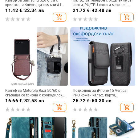
Калъф за Samsung S26 Ultra с
Калъф за телефон с отделение за
кристални блестящи камъни A17,
карти, PU/TPU кожа и метален
A57IMD Aurora Bow и S24FE,
пръстен; ръчна изработка,
11.42
€
/
22.34 лв
21.72
€
/
42.48 лв
защита от падане
против изпускане, за Samsung
add_shopping_cart
add_shopping_cart
Калъф за Motorola Razr 50/60 с
Подходящ за iPhone 15 Vertical
сгъваща се гривна с крокодилски
PRO кожен калъф, карта,
релеф
оксфордски плат, найлонов плат,
16.66
€
/
32.58 лв
25.72
€
/
50.30 лв
колан, чанта за кръста на
add_shopping_cart
add_shopping_cart
мобилен телефон