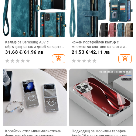
Калъф за Samsung A37 с
кожен портфейлен калъф с
обръщащ капак и джоб за карти,
множество слотове за карти и
защита от падане, A16 джоб за
цип за iPhone 11–17 Pro Max, XR,
31.68
€
/
61.96 лв
21.53
€
/
42.11 лв
карта, A56 PU/TPU калъф,
S24, S25
add_shopping_cart
add_shopping_cart
магнитно затваряне
Корейски стил минималистичен
Подходящ за мобилен телефон
флип-калъф със сърцевидно
Apple 16 с галванизирано стъкло