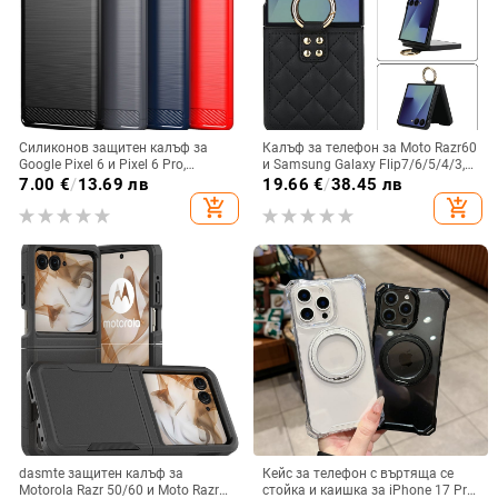
Силиконов защитен калъф за
Калъф за телефон за Moto Razr60
Google Pixel 6 и Pixel 6 Pro,
и Samsung Galaxy Flip7/6/5/4/3,
съвместим с Pixel 7a, пълна
сгъваем с пръстен, защита от
7.00
€
/
13.69 лв
19.66
€
/
38.45 лв
защита
изпускане, минималистичен PU
add_shopping_cart
add_shopping_cart
кожен калъф, ръчна изработка
dasmte защитен калъф за
Кейс за телефон с въртяща се
Motorola Razr 50/60 и Moto Razr
стойка и каишка за iPhone 17 Pro