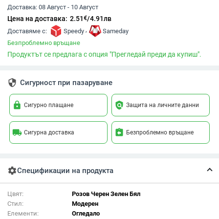
Доставка:
08 Август - 10 Август
€
Цена на доставка:
2.51
/
4.91
лв
,
Доставяме с:
Speedy
Sameday
Безпроблемно връщане
Продуктът се предлага с опция "Прегледай преди да купиш".
security
Сигурност при пазаруване
lock
policy
Сигурно плащане
Защита на личните данни
local_shipping
assignment_return
Сигурна доставка
Безпроблемно връщане
settings
Спецификации на продукта
Цвят:
Розов Черен Зелен Бял
Стил:
Модерен
Елементи:
Огледало