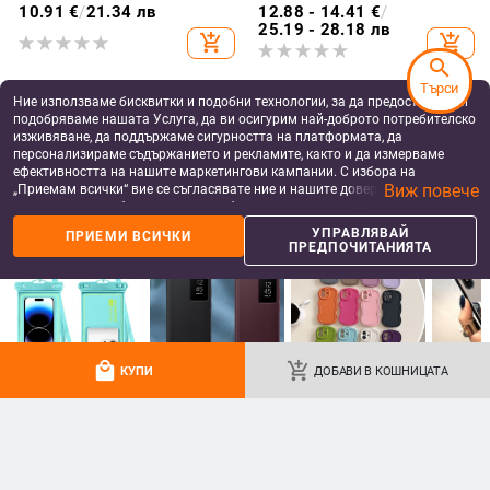
2024 с сгъваем дисплей
Max, 16, 15 и iPhone 11
10.91
€
/
21.34 лв
12.88 - 14.41
€
/
25.19 - 28.18 лв
add_shopping_cart
add_shopping_cart
search
Търси
Ние използваме бисквитки и подобни технологии, за да предоставяме и
подобряваме нашата Услуга, да ви осигурим най-доброто потребителско
изживяване, да поддържаме сигурността на платформата, да
персонализираме съдържанието и рекламите, както и да измерваме
ефективността на нашите маркетингови кампании. С избора на
Виж повече
„Приемам всички“ вие се съгласявате ние и нашите доверени партньори
да съхраняваме бисквитки и подобни технологии на вашето устройство
за рекламни и аналитични цели. Можете по всяко време да управлявате
УПРАВЛЯВАЙ
ПРИЕМИ ВСИЧКИ
своите предпочитания, като натиснете „Управлявай предпочитанията“.
ПРЕДПОЧИТАНИЯТА
За повече информация, моля, вижте нашата
Политика за защита на
данните
.
Метален калъф за iPhone
Samsung Z Flip7/6/5 кейс с
7/8/11/12/X с тройна защита:
въртяща се сгъваема поставка и
удароустойчив, прахоустойчив и
магнитна скоба, 360° въртене,
24.79 - 27.85
€
/
17.62
€
/
34.46 лв
запечатан
защита при изпускане,
48.49 - 54.47 лв
local_mall
add_shopping_cart
add_shopping_cart
add_shopping_cart
поликарбонатен корпус
КУПИ
ДОБАВИ В КОШНИЦАТА