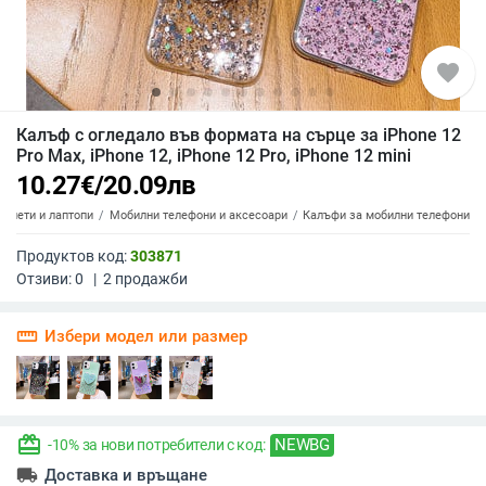
favorite
Калъф с огледало във формата на сърце за iPhone 12
Pro Max, iPhone 12, iPhone 12 Pro, iPhone 12 mini
10.27
€
/
20.09
лв
аблети и лаптопи
Мобилни телефони и аксесоари
Калъфи за мобилни телефони
Продуктов код:
303871
Отзиви:
0
|
2
продажби
straighten
Избери модел или размер
redeem
NEWBG
-10% за нови потребители с код:
local_shipping
Доставка и връщане