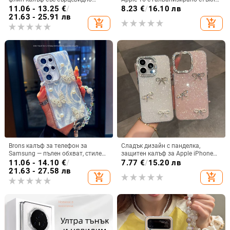
огледало за Samsung Galaxy Z
и ослепителна течаща светлина,
11.06 - 13.25
€
/
8.23
€
/
16.10 лв
Flip 3/4/5
семпъл iPhone 17 Pro, модерен и
21.63 - 25.91 лв
add_shopping_cart
add_shopping_cart
лек луксозен 14 Plus.
Brons калъф за телефон за
Сладък дизайн с панделка,
Samsung — пълен обхват, стилен
защитен калъф за Apple iPhone
и креативен дизайн, TPU
11–15 Pro Max, пълен обхват
11.06 - 14.10
€
/
7.77
€
/
15.20 лв
материал, удароустойчив
21.63 - 27.58 лв
add_shopping_cart
add_shopping_cart