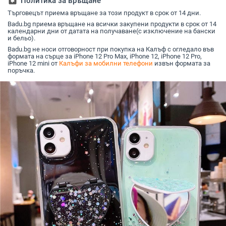
assignment_return
Политика за връщане
формова
Търговецът приема връщане за този продукт в срок от 14 дни.
Badu.bg приема връщане на всички закупени продукти в срок от 14
календарни дни от датата на получаване(с изключение на бански
и бельо).
Badu.bg не носи отговорност при покупка на Калъф с огледало във
формата на сърце за iPhone 12 Pro Max, iPhone 12, iPhone 12 Pro,
iPhone 12 mini от
Калъфи за мобилни телефони
извън формата за
поръчка.