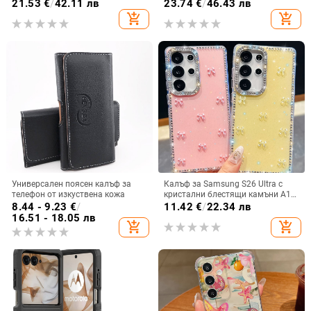
цип за iPhone 11–17 Pro Max, XR,
телефон с слот за стилус,
21.53
€
/
42.11 лв
23.74
€
/
46.43 лв
S24, S25
сгъваем дизайн, елегантен стил, с
add_shopping_cart
add_shopping_cart
каишка за китката, за дами
Универсален поясен калъф за
Калъф за Samsung S26 Ultra с
телефон от изкуствена кожа
кристални блестящи камъни A17,
A57IMD Aurora Bow и S24FE,
8.44 - 9.23
€
/
11.42
€
/
22.34 лв
защита от падане
16.51 - 18.05 лв
add_shopping_cart
add_shopping_cart