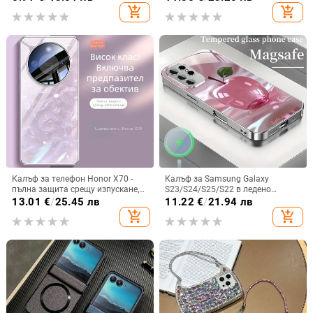
гофриран модел
релефна украса
add_shopping_cart
add_shopping_cart
Калъф за телефон Honor X70 -
Калъф за Samsung Galaxy
пълна защита срещу изпускане,
S23/S24/S25/S22 в ледено
закалено стъкло, модел Аурора
кристално розово със стъклена
13.01
€
/
25.45 лв
11.22
€
/
21.94 лв
повърхност и метално боядисано
add_shopping_cart
add_shopping_cart
покритие