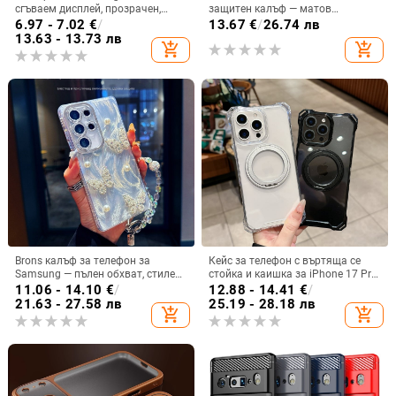
сгъваем дисплей, прозрачен,
защитен калъф — матов
лъскав, PC материал
пластмасов, минималистичен
6.97 - 7.02
€
/
13.67
€
/
26.74 лв
стил, против изпускане, магнитно
13.63 - 13.73 лв
add_shopping_cart
add_shopping_cart
зареждане, възможност за
персонализация
Brons калъф за телефон за
Кейс за телефон с въртяща се
Samsung — пълен обхват, стилен
стойка и каишка за iPhone 17 Pro
и креативен дизайн, TPU
Max, 16, 15 и iPhone 11
11.06 - 14.10
€
/
12.88 - 14.41
€
/
материал, удароустойчив
21.63 - 27.58 лв
25.19 - 28.18 лв
add_shopping_cart
add_shopping_cart