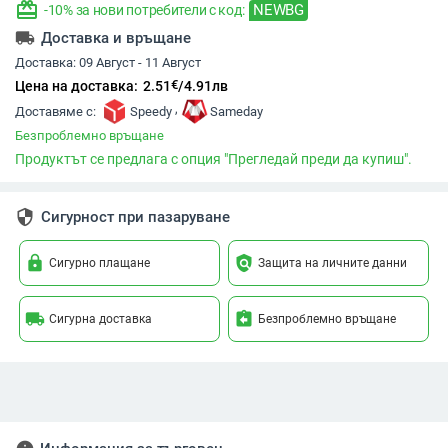
redeem
NEWBG
-10% за нови потребители с код:
local_shipping
Доставка и връщане
Доставка:
09 Август - 11 Август
€
Цена на доставка:
2.51
/
4.91
лв
,
Доставяме с:
Speedy
Sameday
Безпроблемно връщане
Продуктът се предлага с опция "Прегледай преди да купиш".
security
Сигурност при пазаруване
lock
policy
Сигурно плащане
Защита на личните данни
local_shipping
assignment_return
Сигурна доставка
Безпроблемно връщане