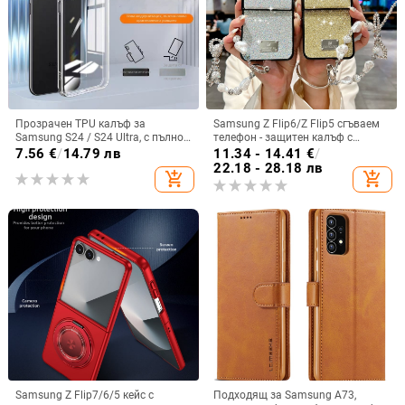
Прозрачен TPU калъф за
Samsung Z Flip6/Z Flip5 сгъваем
Samsung S24 / S24 Ultra, с пълно
телефон - защитен калъф с
покритие и защита на камерата
блестяща гривна
7.56
€
/
14.79 лв
11.34 - 14.41
€
/
22.18 - 28.18 лв
add_shopping_cart
add_shopping_cart
Samsung Z Flip7/6/5 кейс с
Подходящ за Samsung A73,