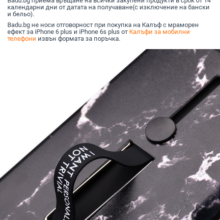
Badu.bg приема връщане на всички закупени продукти в срок от 14
календарни дни от датата на получаване(с изключение на бански
и бельо).
Badu.bg не носи отговорност при покупка на Калъф с мраморен
ефект за iPhone 6 plus и iPhone 6s plus от
Калъфи за мобилни
телефони
извън формата за поръчка.