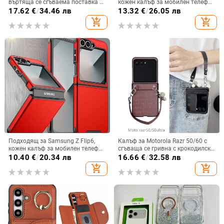
въртяща се сгъваема поставка и
кожен калъф за мобилен телефон
магнитна скоба, 360° въртене,
A36/A16, калъф за мобилен
17.62
€
/
34.46 лв
13.32
€
/
26.05 лв
защита при изпускане,
телефон A26/A56, флип калъф,
add_shopping_cart
add_shopping_cart
поликарбонатен корпус
защитен калъф, невидима скоба.
Подходящ за Samsung Z Flip6,
Калъф за Motorola Razr 50/60 с
кожен калъф за мобилен телефон
сгъваща се гривна с крокодилски
Flip5, твърд двустранен калъф
релеф
10.40
€
/
20.34 лв
16.66
€
/
32.58 лв
против падане за Flip7, защитен
add_shopping_cart
add_shopping_cart
калъф Armor