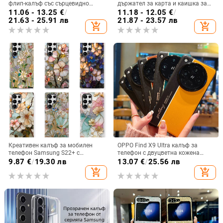
флип-калъф със сърцевидно
държател за карта и каишка за
огледало за Samsung Galaxy Z
през врата
11.06 - 13.25
€
/
11.18 - 12.05
€
/
Flip 3/4/5
21.63 - 25.91 лв
21.87 - 23.57 лв
add_shopping_cart
add_shopping_cart
Креативен калъф за мобилен
OPPO Find X9 Ultra калъф за
телефон Samsung S22+ с
телефон с двуцветна кожена
остъклено цвете, защита от
текстура и флуоресцентни линии,
9.87
€
/
19.30 лв
13.07
€
/
25.56 лв
падане, Ultra Film Case за Apple
GT8Pro защитен калъф
add_shopping_cart
add_shopping_cart
13