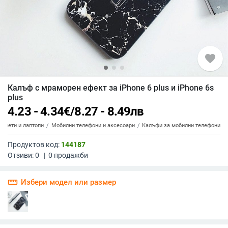
favorite
Калъф с мраморен ефект за iPhone 6 plus и iPhone 6s
plus
4.23 - 4.34
€
/
8.27 - 8.49
лв
аблети и лаптопи
Мобилни телефони и аксесоари
Калъфи за мобилни телефони
Продуктов код:
144187
Отзиви:
0
|
0
продажби
straighten
Избери модел или размер