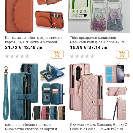
Калъф за телефон с отделение за
Tider прозрачен силиконов
карти, PU/TPU кожа и метален
магнитен калъф за iPhone 17 Pro
пръстен; ръчна изработка,
Max, защита срещу падане,
21.72
€
/
42.48 лв
18.99
€
/
37.14 лв
против изпускане, за Samsung
стилен дизайн
add_shopping_cart
add_shopping_cart
кожен портфейлен калъф с
Съвместим със Samsung Galaxy Z
множество слотове за карти и
Fold6 и Z Fold7 — кожен кейс за