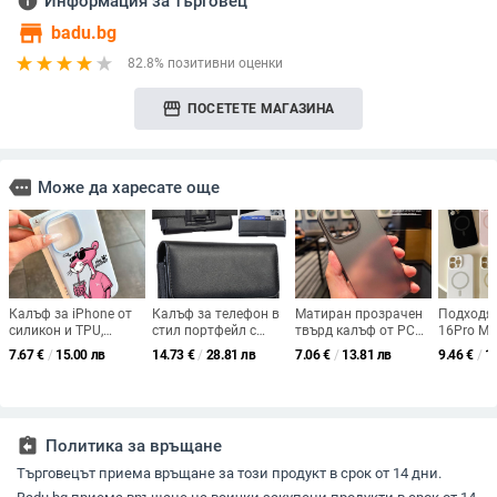
info
Информация за търговец
store
badu.bg
82.8% позитивни оценки
storefront
ПОСЕТЕТЕ МАГАЗИНА
more
Може да харесате още
Калъф за iPhone от
Калъф за телефон в
Матиран прозрачен
Подходящ
силикон и TPU,
стил портфейл с
твърд калъф от PC
16Pro Ma
дизайн две в едно,
клип за колан и слот
за iPhone 14 Pro Max,
силиконо
7.67
€
/
15.00 лв
14.73
€
/
28.81 лв
7.06
€
/
13.81 лв
9.46
€
/
1
увеличена дебелина,
за карти,
съвместим с iPhone
калъф за
карикатурен
универсален за
16 и iPhone 17
телефон 
творчески стил
iPhone и Samsung
фин отво
едноцвет
assignment_return
Политика за връщане
Търговецът приема връщане за този продукт в срок от 14 дни.