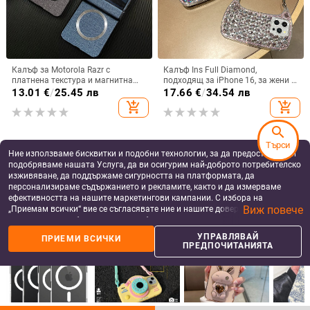
Калъф за Motorola Razr с
Калъф Ins Full Diamond,
платнена текстура и магнитна
подходящ за iPhone 16, за жени с
панта, флип
14-инчова личност, огледална
13.01
€
/
25.45 лв
17.66
€
/
34.54 лв
рамка с 13 големи отвора и
add_shopping_cart
add_shopping_cart
електролитно покритие, с
диаманти Ins Full Diamond.
search
Търси
Ние използваме бисквитки и подобни технологии, за да предоставяме и
подобряваме нашата Услуга, да ви осигурим най-доброто потребителско
изживяване, да поддържаме сигурността на платформата, да
персонализираме съдържанието и рекламите, както и да измерваме
ефективността на нашите маркетингови кампании. С избора на
Виж повече
„Приемам всички“ вие се съгласявате ние и нашите доверени партньори
да съхраняваме бисквитки и подобни технологии на вашето устройство
за рекламни и аналитични цели. Можете по всяко време да управлявате
УПРАВЛЯВАЙ
ПРИЕМИ ВСИЧКИ
своите предпочитания, като натиснете „Управлявай предпочитанията“.
ПРЕДПОЧИТАНИЯТА
За повече информация, моля, вижте нашата
Политика за защита на
данните
.
Huawei Pura80 Ultra и P70Pro
Подходящ за Samsung S25 Ultra
Магнитен калъф с мек допир,
магнитен държач за карти, кожен
ултра тънък PC корпус,
калъф S24Plus, защитен калъф,
8.08
€
/
15.80 лв
16.28
€
/
31.84 лв
противоударна защита
разделен на части, калъф за
add_shopping_cart
add_shopping_cart