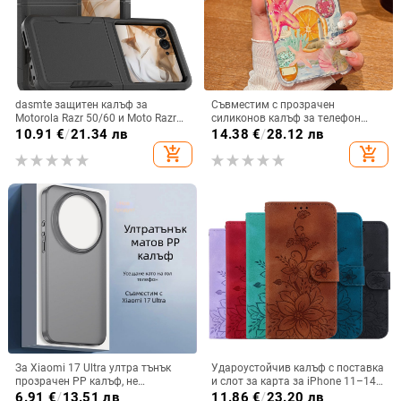
dasmte защитен калъф за
Съвместим с прозрачен
Motorola Razr 50/60 и Moto Razr
силиконов калъф за телефон
2024 с сгъваем дисплей
Samsung S25 Ultra,
10.91
€
/
21.34 лв
14.38
€
/
28.12 лв
персонализиран рисуван дизайн
add_shopping_cart
add_shopping_cart
за S24 FE и защитен калъф A55
5G.
За Xiaomi 17 Ultra ултра тънък
Удароустойчив калъф с поставка
прозрачен PP калъф, не
и слот за карта за iPhone 11–14
пожълтява, матиран финиш и
Pro Max, изкуствена кожа,
6.91
€
/
13.51 лв
11.86
€
/
23.20 лв