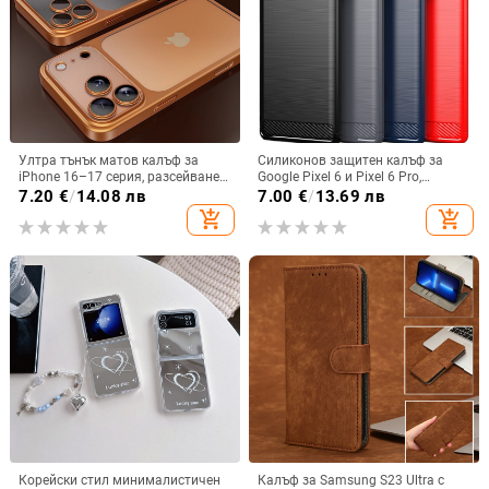
Ултра тънък матов калъф за
Силиконов защитен калъф за
iPhone 16–17 серия, разсейване
Google Pixel 6 и Pixel 6 Pro,
на топлината, пълно покритие,
съвместим с Pixel 7a, пълна
7.20
€
/
14.08 лв
7.00
€
/
13.69 лв
удароустойчив и устойчив на
защита
add_shopping_cart
add_shopping_cart
отпечатъци
Корейски стил минималистичен
Калъф за Samsung S23 Ultra с