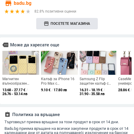
store
badu.bg
82.8% позитивни оценки
storefront
ПОСЕТЕТЕ МАГАЗИНА
more
Може да харесате още
Магнитен
Калъф за iPhone 16
Samsung Z Flip
CaseMe M
вълнообразен
Pro Max с
защитен калъф с
универса
минималистичен
електроплатиран
голям прозорец и
за Samsu
13.68 - 27.17
€
/
9.10
€
/
17.80 лв
16.31 - 18.19
€
/
28.86
€
/
калъф със звезден
страничен ръб и
пръстен за държане,
— две фу
26.76 - 53.14 лв
31.90 - 35.58 лв
мотив за Samsung Z
сърцевиден дизайн,
релефен филм,
едно, ча
Flip 7 и Z Flip 4/5/6
прецизни изрези
разсейване на
рамо за 
топлината и защита
джоб за 
от изпускане
assignment_return
Политика за връщане
Търговецът приема връщане за този продукт в срок от 14 дни.
Badu.bg приема връщане на всички закупени продукти в срок от 14
календарни дни от датата на получаване(с изключение на бански