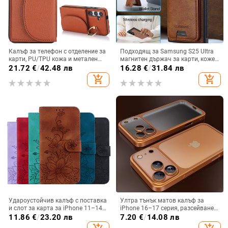
Калъф за телефон с отделение за
Подходящ за Samsung S25 Ultra
карти, PU/TPU кожа и метален
магнитен държач за карти, кожен
пръстен; ръчна изработка,
калъф S24Plus, защитен калъф,
21.72
€
/
42.48 лв
16.28
€
/
31.84 лв
против изпускане, за Samsung
разделен на части, калъф за
add_shopping_cart
add_shopping_cart
мобилен телефон Samsung
Удароустойчив калъф с поставка
Ултра тънък матов калъф за
и слот за карта за iPhone 11–14
iPhone 16–17 серия, разсейване
Pro Max, изкуствена кожа,
на топлината, пълно покритие,
11.86
€
/
23.20 лв
7.20
€
/
14.08 лв
релефна украса
удароустойчив и устойчив на