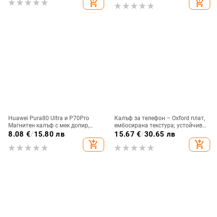
add_shopping_cart
add_shopping_cart
Huawei Pura80 Ultra и P70Pro
Калъф за телефон – Oxford плат,
Магнитен калъф с мек допир,
ембосирана текстура; устойчив
ултра тънък PC корпус,
на износ и изпадане, против
8.08
€
/
15.80 лв
15.67
€
/
30.65 лв
противоударна защита
отпечатъци; съвместим с iPhone
add_shopping_cart
add_shopping_cart
12, iPhone 13, iPhone 14 и други