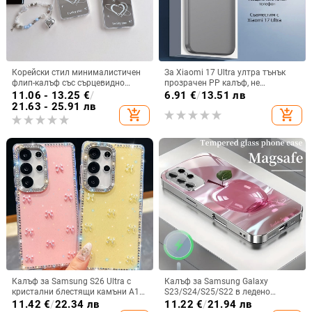
Корейски стил минималистичен
За Xiaomi 17 Ultra ултра тънък
флип-калъф със сърцевидно
прозрачен PP калъф, не
огледало за Samsung Galaxy Z
пожълтява, матиран финиш и
11.06 - 13.25
€
/
6.91
€
/
13.51 лв
Flip 3/4/5
гофриран модел
21.63 - 25.91 лв
add_shopping_cart
add_shopping_cart
Калъф за Samsung S26 Ultra с
Калъф за Samsung Galaxy
кристални блестящи камъни A17,
S23/S24/S25/S22 в ледено
A57IMD Aurora Bow и S24FE,
кристално розово със стъклена
11.42
€
/
22.34 лв
11.22
€
/
21.94 лв