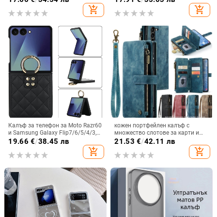
рамка с 13 големи отвора и
износване, материал PC +
add_shopping_cart
add_shopping_cart
електролитно покритие, с
имитационна кожа, прецизна
диаманти Ins Full Diamond.
обработка
Калъф за телефон за Moto Razr60
кожен портфейлен калъф с
и Samsung Galaxy Flip7/6/5/4/3,
множество слотове за карти и
сгъваем с пръстен, защита от
цип за iPhone 11–17 Pro Max, XR,
19.66
€
/
38.45 лв
21.53
€
/
42.11 лв
изпускане, минималистичен PU
S24, S25
add_shopping_cart
add_shopping_cart
кожен калъф, ръчна изработка