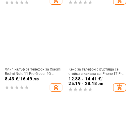
add_shopping_cart
add_shopping_cart
отпечатъци
Флип калъф за телефон за Xiaomi
Кейс за телефон с въртяща се
Redmi Note 11 Pro Global 4G,
стойка и каишка за iPhone 17 Pro
имитационна кожа, бизнес стил
Max, 16, 15 и iPhone 11
8.43
€
/
16.49 лв
12.88 - 14.41
€
/
25.19 - 28.18 лв
add_shopping_cart
add_shopping_cart