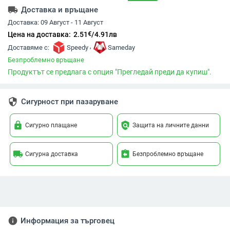
local_shipping
Доставка и връщане
Доставка:
09 Август - 11 Август
€
Цена на доставка:
2.51
/
4.91
лв
,
Доставяме с:
Speedy
Sameday
Безпроблемно връщане
Продуктът се предлага с опция "Прегледай преди да купиш".
security
Сигурност при пазаруване
lock
policy
Сигурно плащане
Защита на личните данни
local_shipping
assignment_return
Сигурна доставка
Безпроблемно връщане
info
Информация за търговец