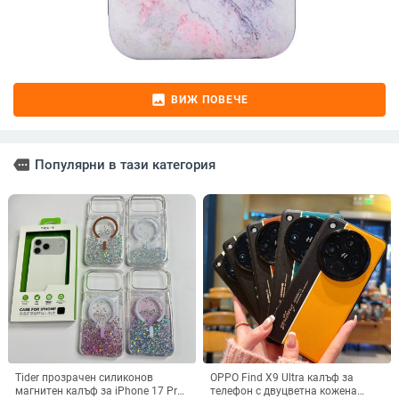
image
ВИЖ ПОВЕЧЕ
more
Популярни в тази категория
Tider прозрачен силиконов
OPPO Find X9 Ultra калъф за
магнитен калъф за iPhone 17 Pro
телефон с двуцветна кожена