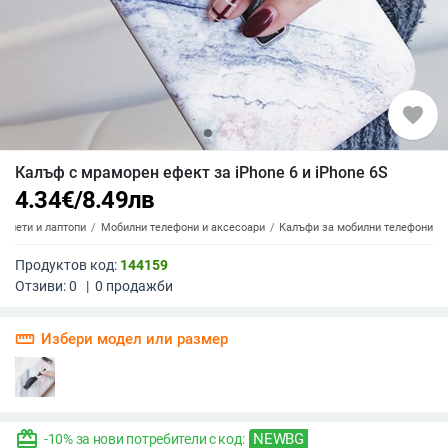
favorite
Калъф с мраморен ефект за iPhone 6 и iPhone 6S
4.34
€
/
8.49
лв
аблети и лаптопи
Мобилни телефони и аксесоари
Калъфи за мобилни телефони
Продуктов код:
144159
Отзиви:
0
|
0
продажби
straighten
Избери модел или размер
redeem
NEWBG
-10% за нови потребители с код: