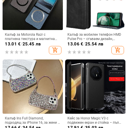
Калъф за Motorola Razr с
Калъф за мобилен телефон HMD
платнена текстура и магнитна
Pulse Pro – сгъваем дизайн,
панта, флип
магнитно задържане, джоб за
13.01
€
/
25.45 лв
13.06
€
/
25.54 лв
карти, TPU кожа, удароустойчив
add_shopping_cart
add_shopping_cart
Калъф Ins Full Diamond,
Кейс за Honor Magic V3 с
подходящ за iPhone 16, за жени с
подвижен екран и стойка – пълна
14-инчова личност, огледална
защита, удароустойчив, против
17.66
€
/
34.54 лв
17.91
€
/
35.03 лв