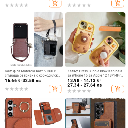
защита от падане
повърхност и метално боядисано
add_shopping_cart
add_shopping_cart
покритие
Калъф за Motorola Razr 50/60 с
Калъф Press Bubble Blow Kabibala
сгъваща се гривна с крокодилски
за iPhone 15 за Apple 12 13/14Pro
релеф
Max, устойчив на изпускане 11
16.66
€
/
32.58 лв
13.98 - 14.13
€
/
27.34 - 27.64 лв
add_shopping_cart
add_shopping_cart