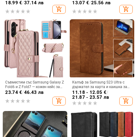
Max, защита срещу падане,
текстура и флуоресцентни линии,
18.99
€
/
37.14 лв
13.07
€
/
25.56 лв
стилен дизайн
GT8Pro защитен калъф
add_shopping_cart
add_shopping_cart
Съвместим със Samsung Galaxy Z
Калъф за Samsung S23 Ultra с
Fold6 и Z Fold7 — кожен кейс за
държател за карта и каишка за
телефон с слот за стилус,
през врата
23.74
€
/
46.43 лв
11.18 - 12.05
€
/
сгъваем дизайн, елегантен стил, с
21.87 - 23.57 лв
add_shopping_cart
add_shopping_cart
каишка за китката, за дами