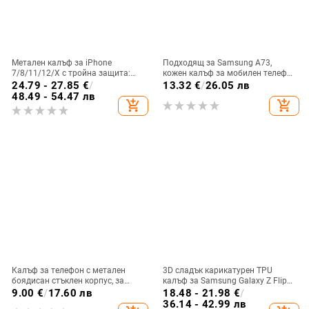
Метален калъф за iPhone
Подходящ за Samsung A73,
7/8/11/12/X с тройна защита:
кожен калъф за мобилен телефон
удароустойчив, прахоустойчив и
A36/A16, калъф за мобилен
24.79 - 27.85
€
/
13.32
€
/
26.05 лв
запечатан
телефон A26/A56, флип калъф,
48.49 - 54.47 лв
add_shopping_cart
add_shopping_cart
защитен калъф, невидима скоба.
Калъф за телефон с метален
3D сладък карикатурен TPU
боядисан стъклен корпус, за
калъф за Samsung Galaxy Z Flip
iPhone 11–14 Pro Max,
6/3/4, защита срещу изпускане,
9.00
€
/
17.60 лв
18.48 - 21.98
€
/
охлаждане, модел YK263
корейски стил
36.14 - 42.99 лв