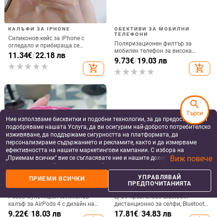
КАЛЪФИ ЗА IPHONE
ОБЕКТИВИ ЗА МОБИЛНИ
ТЕЛЕФОНИ
Силиконов кейс за iPhone с
Поляризационен филтър за
огледало и прибираща се
мобилен телефон за висока
подвижна стойка в дизайн на
11.34
€
/
22.18 лв
резолюция — ND филтър, модел
9.73
€
/
19.03 лв
петолъчка, съвместим с iPhone
GZM
add_shopping_cart
add_shopping_cart
13–17 Pro/Max
search
Търси
Ние използваме бисквитки и подобни технологии, за да предоставяме и
подобряваме нашата Услуга, да ви осигурим най-доброто потребителско
изживяване, да поддържаме сигурността на платформата, да
персонализираме съдържанието и рекламите, както и да измерваме
ефективността на нашите маркетингови кампании. С избора на
Виж повече
„Приемам всички“ вие се съгласявате ние и нашите доверени партньори
да съхраняваме бисквитки и подобни технологии на вашето устройство
за рекламни и аналитични цели. Можете по всяко време да управлявате
УПРАВЛЯВАЙ
ПРИЕМИ ВСИЧКИ
своите предпочитания, като натиснете „Управлявай предпочитанията“.
КАЛЪФИ И АКСЕСОАРИ ЗА
BLUETOOTH ДИСТАНЦИОННИ
ПРЕДПОЧИТАНИЯТА
СЛУШАЛКИ AIRPODS
ЗА СЕЛФИ
За повече информация, моля, вижте нашата
Политика за защита на
Розов мультяшен силиконов
Ly-09 пръстеново Bluetooth
данните
.
калъф за AirPods 4 с дизайн на
дистанционно за селфи, Bluetooth
котка
5.3, ABS материал, тегло 10
9.22
€
/
18.03 лв
17.81
€
/
34.83 лв