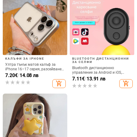
КАЛЪФИ ЗА IPHONE
BLUETOOTH ДИСТАНЦИОННИ
ЗА СЕЛФИ
Ултра тънък матов калъф за
Bluetooth дистанционно
iPhone 16–17 серия, разсейване
управление за Android и iOS,
на топлината, пълно покритие,
7.20
€
/
14.08 лв
универсално за снимки и
7.11
€
/
13.91 лв
удароустойчив и устойчив на
видеозаписи, модел 6-key tremolo,
add_shopping_cart
add_shopping_cart
отпечатъци
Vernon, ABS материал, тегло 15 g