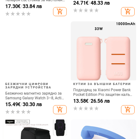
телефон със стойка за настолен
интерфейс Type-C и USB,
24.71
€
/
48.33 лв
монтаж за хоризонтално или
17.30
€
/
33.84 лв
алуминиев сплав + ABS
вертикално ползване, QC3.0, 2 A,
add_shopping_cart
add_shopping_cart
15 W, Бързо зареждане
БЕЗЖИЧНИ ЦИФРОВИ
КУТИИ ЗА ВЪНШНИ БАТЕРИИ
ЗАРЯДНИ УСТРОЙСТВА
Подходящ за Xiaomi Power Bank
Безжично магнитно зарядно за
Pocket Edition Pro защитен калъф
Samsung Galaxy Watch 3–8, Active
33W силиконов 10000mA
13.58
€
/
26.56 лв
1/2 • QC2.0 • Магнитно зареждане
15.49
€
/
30.30 лв
неплъзгащ се защитен калъф за
• 3W / 1A
add_shopping_cart
add_shopping_cart
Power Bank