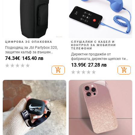
ЦИФРОВА 3C ОПАКОВКА
СЛУШАЛКИ С КАБЕЛ И
КОНТРОЛ ЗА МОБИЛНИ
Подходящ за Jbl Partybox 320,
ТЕЛЕФОНИ
защитен калъф за външен
Директни продажби от
високоговорител, калъф за
74.34
€
/
145.40 лв
фабриката, директен щепсел тип
количка Stage 320 Audio,
C, мобилен телефон, Douyin
13.95
€
/
27.28 лв
прахозащитно покритие.
Internet Celebrity, електрически
add_shopping_cart
add_shopping_cart
микрофон, слушалки с C порт,
кабелна слушалка