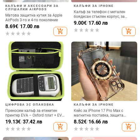
КАЛЪФИ И АКСЕСОАРИ ЗА
КАЛЪФИ ЗА IPHONE
СЛУШАЛКИ AIRPODS
Калъф за телефон с метален
Матова защитна кутия за Apple
боядисан стъклен корпус, за
AirPods 3-то и 4-то поколение
iPhone 11–14 Pro Max,
9.00
€
/
17.60 лв
8.69
€
/
17.00 лв
охлаждане, модел YK263
add_shopping_cart
add_shopping_cart
ЦИФРОВА 3C ОПАКОВКА
КАЛЪФИ ЗА IPHONE
Преносим калъф за етикетен
Кейс за iPhone 17 Pro Max с
принтер EVA – Oxford плат + EVA,
магнитна поставка, защита
горещо пресовано EVA и шиене,
срещу изпускане на четирите
19.13
€
/
37.42 лв
8.52
€
/
16.66 лв
товароподемност 10 кг
ъгъла, акрилен корпус с
add_shopping_cart
add_shopping_cart
електроплатиран финиш