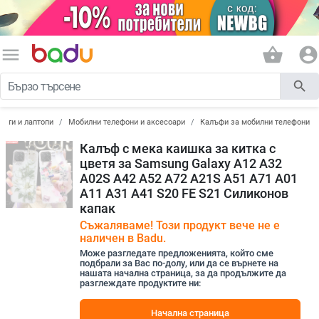
menu
shopping_basket
account_circle
search
лети и лаптопи
Мобилни телефони и аксесоари
Калъфи за мобилни телефони
Калъф с мека каишка за китка с
цветя за Samsung Galaxy A12 A32
A02S A42 A52 A72 A21S A51 A71 A01
A11 A31 A41 S20 FE S21 Силиконов
капак
Съжаляваме! Този продукт вече не е
наличен в Badu.
Може разгледате предложенията, който сме
подбрали за Вас по-долу, или да се върнете на
нашата начална страница, за да продължите да
разглеждате продуктите ни:
Начална страница