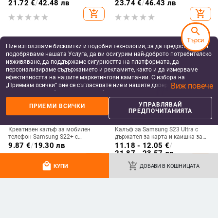
пръстен; ръчна изработка,
телефон с слот за стилус,
21.72
€
/
42.48 лв
23.74
€
/
46.43 лв
против изпускане, за Samsung
сгъваем дизайн, елегантен стил, с
add_shopping_cart
add_shopping_cart
каишка за китката, за дами
search
Търси
Ние използваме бисквитки и подобни технологии, за да предоставяме и
подобряваме нашата Услуга, да ви осигурим най-доброто потребителско
изживяване, да поддържаме сигурността на платформата, да
персонализираме съдържанието и рекламите, както и да измерваме
ефективността на нашите маркетингови кампании. С избора на
Виж повече
„Приемам всички“ вие се съгласявате ние и нашите доверени партньори
да съхраняваме бисквитки и подобни технологии на вашето устройство
за рекламни и аналитични цели. Можете по всяко време да управлявате
УПРАВЛЯВАЙ
ПРИЕМИ ВСИЧКИ
своите предпочитания, като натиснете „Управлявай предпочитанията“.
ПРЕДПОЧИТАНИЯТА
За повече информация, моля, вижте нашата
Политика за защита на
данните
.
Креативен калъф за мобилен
Калъф за Samsung S23 Ultra с
телефон Samsung S22+ с
държател за карта и каишка за
остъклено цвете, защита от
през врата
9.87
€
/
19.30 лв
11.18 - 12.05
€
/
падане, Ultra Film Case за Apple
21.87 - 23.57 лв
add_shopping_cart
add_shopping_cart
13
local_mall
add_shopping_cart
КУПИ
ДОБАВИ В КОШНИЦАТА