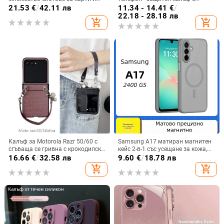
цип за iPhone 11–17 Pro Max, XR,
блестяща гривна
21.53
€
/
42.11 лв
11.34 - 14.41
€
/
S24, S25
22.18 - 28.18 лв
add_shopping_cart
add_shopping_cart
Калъф за Motorola Razr 50/60 с
Samsung A17 матиран магнитен
сгъваща се гривна с крокодилски
кейс 2-в-1 със усещане за кожа,
релеф
удароустойчива обвивка от
16.66
€
/
32.58 лв
9.60
€
/
18.78 лв
PC+TPU, цветове: розово,
add_shopping_cart
add_shopping_cart
червено, лилаво, синьо, черно