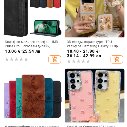
Калъф за мобилен телефон HMD
3D сладък карикатурен TPU
Pulse Pro – сгъваем дизайн,
калъф за Samsung Galaxy Z Flip
магнитно задържане, джоб за
6/3/4, защита срещу изпускане,
13.06
€
/
25.54 лв
18.48 - 21.98
€
/
карти, TPU кожа, удароустойчив
корейски стил
36.14 - 42.99 лв
add_shopping_cart
add_shopping_cart