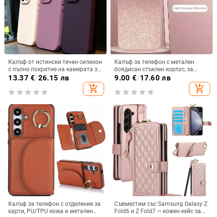
Калъф от истински течен силикон
Калъф за телефон с метален
с пълно покритие на камерата за
боядисан стъклен корпус, за
iPhone 14 Pro Max, iPhone 13 Pro
iPhone 11–14 Pro Max,
13.37
€
/
26.15 лв
9.00
€
/
17.60 лв
и iPhone 12 — удароустойчив
охлаждане, модел YK263
add_shopping_cart
add_shopping_cart
Калъф за телефон с отделение за
Съвместим със Samsung Galaxy Z
карти, PU/TPU кожа и метален
Fold6 и Z Fold7 — кожен кейс за