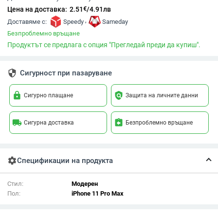
€
Цена на доставка:
2.51
/
4.91
лв
,
Доставяме с:
Speedy
Sameday
Безпроблемно връщане
Продуктът се предлага с опция "Прегледай преди да купиш".
security
Сигурност при пазаруване
lock
policy
Сигурно плащане
Защита на личните данни
local_shipping
assignment_return
Сигурна доставка
Безпроблемно връщане
settings
Спецификации на продукта
Стил:
Модерен
Пол:
iPhone 11 Pro Max