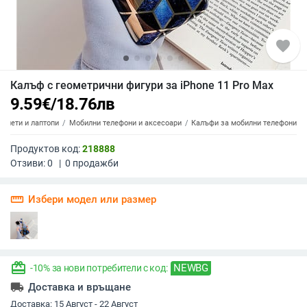
favorite
Калъф с геометрични фигури за iPhone 11 Pro Max
9.59
€
/
18.76
лв
аблети и лаптопи
Мобилни телефони и аксесоари
Калъфи за мобилни телефони
Продуктов код:
218888
Отзиви:
0
|
0
продажби
straighten
Избери модел или размер
redeem
NEWBG
-10% за нови потребители с код:
local_shipping
Доставка и връщане
Доставка:
15 Август - 22 Август