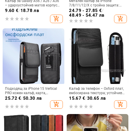
Калъф за Galaxy A56 / A26 / A36
Метален калъф за iPhone
– удароустойчив матов корпус
7/8/11/12/X с тройна защита:
от PC+TPU с текстура на кожа
удароустойчив, прахоустойчив и
9.60
€
/
18.78 лв
24.79 - 27.85
€
/
запечатан
48.49 - 54.47 лв
add_shopping_cart
add_shopping_cart
Подходящ за iPhone 15 Vertical
Калъф за телефон – Oxford плат,
PRO кожен калъф, карта,
ембосирана текстура; устойчив
оксфордски плат, найлонов плат,
на износ и изпадане, против
25.72
€
/
50.30 лв
15.67
€
/
30.65 лв
колан, чанта за кръста на
отпечатъци; съвместим с iPhone
add_shopping_cart
add_shopping_cart
мобилен телефон
12, iPhone 13, iPhone 14 и други