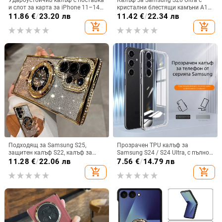
Удароустойчив калъф с поставка
Калъф за Samsung S26 Ultra с
и слот за карта за iPhone 11–14
кристални блестящи камъни A17,
Pro Max, изкуствена кожа,
A57IMD Aurora Bow и S24FE,
11.86
€
/
23.20 лв
11.42
€
/
22.34 лв
релефна украса
защита от падане
add_shopping_cart
add_shopping_cart
Подходящ за Samsung S25,
Прозрачен TPU калъф за
защитен калъф S22, калъф за
Samsung S24 / S24 Ultra, с пълно
мобилен телефон Edge Drill, S24,
покритие и защита на камерата
11.28
€
/
22.06 лв
7.56
€
/
14.79 лв
прозрачен магнитен държач със
add_shopping_cart
add_shopping_cart
стрази A56, брокат против
падане на пудра.