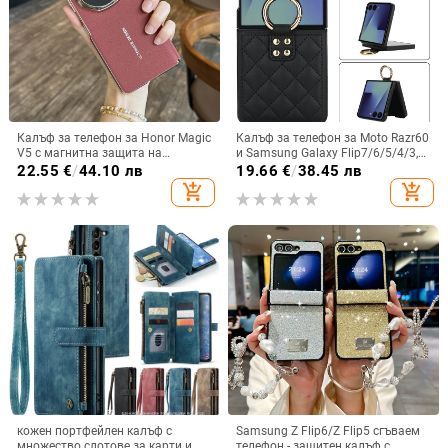
Калъф за телефон за Honor Magic
Калъф за телефон за Moto Razr60
V5 с магнитна защита на
и Samsung Galaxy Flip7/6/5/4/3,
централната ос, пълна защита на
сгъваем с пръстен, защита от
22.55
€
/
44.10 лв
19.66
€
/
38.45 лв
обектива, кожа,
изпускане, минималистичен PU
add_shopping_cart
add_shopping_cart
електроплатиране, защита срещу
кожен калъф, ръчна изработка
изпускане
кожен портфейлен калъф с
Samsung Z Flip6/Z Flip5 сгъваем
множество слотове за карти и
телефон - защитен калъф с