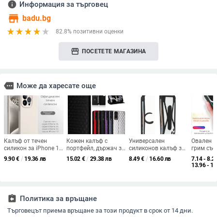
info
Информация за търговец
store
badu.bg
82.8% позитивни оценки
storefront
ПОСЕТЕТЕ МАГАЗИНА
more
Може да харесате още
Калъф от течен
Кожен калъф с
Универсален
Овален к
силикон за iPhone 14,
портфейл, държач за
силиконов калъф за
грим със
приятен на допир,
карти и магнитна
телефон с
TPU за i
9.90
€
/
19.36 лв
15.02
€
/
29.38 лв
8.49
€
/
16.60 лв
7.14 - 8.2
висок клас,
стойка за Cricket
кръстосана
персона
13.96 - 16
удароустойчив,
Debut S3 и Cricket
презрамка и
изображе
усилен дизайн.
ICON 6
подвижна стойка,
iPhone 1
удароустойчив,
защита при
assignment_return
Политика за връщане
изпускане,
разсейване на
Търговецът приема връщане за този продукт в срок от 14 дни.
топлината