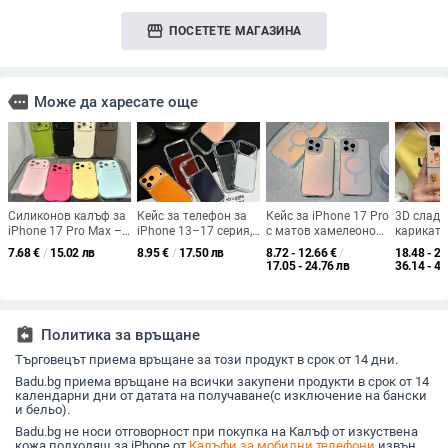
storefront
ПОСЕТЕТЕ МАГАЗИНА
more
Може да харесате още
Силиконов калъф за
Кейс за телефон за
Кейс за iPhone 17 Pro
3D сладъ
iPhone 17 Pro Max –
iPhone 13–17 серия,
с матов хамелеонов
карикату
пълен обхват, дизайн
акрил, матов
ефект и променящ се
калъф з
7.68
€
/
15.02 лв
8.95
€
/
17.50 лв
8.72 - 12.66
€
/
18.48 - 21
с кръгли бутони,
завършек, прозрачен
цвят, MagSafe
Galaxy Z 
17.05 - 24.76 лв
36.14 - 42
прецизни отвори,
рамков дизайн,
магнитен
защита 
едноцветен
защита от падане
изпускан
стил
assignment_return
Политика за връщане
Търговецът приема връщане за този продукт в срок от 14 дни.
Badu.bg приема връщане на всички закупени продукти в срок от 14
календарни дни от датата на получаване(с изключение на бански
и бельо).
Badu.bg не носи отговорност при покупка на Калъф от изкуствена
кожа подходящ за iPhone от
Калъфи за мобилни телефони
извън