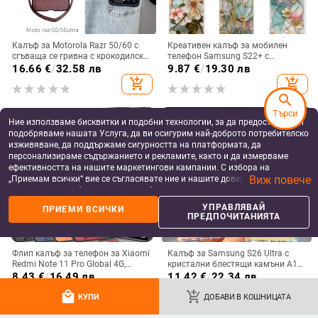
Калъф за Motorola Razr 50/60 с
Креативен калъф за мобилен
сгъваща се гривна с крокодилски
телефон Samsung S22+ с
релеф
остъклено цвете, защита от
16.66
€
/
32.58 лв
9.87
€
/
19.30 лв
падане, Ultra Film Case за Apple
add_shopping_cart
add_shopping_cart
13
search
Търси
Ние използваме бисквитки и подобни технологии, за да предоставяме и
подобряваме нашата Услуга, да ви осигурим най-доброто потребителско
изживяване, да поддържаме сигурността на платформата, да
персонализираме съдържанието и рекламите, както и да измерваме
ефективността на нашите маркетингови кампании. С избора на
Виж повече
„Приемам всички“ вие се съгласявате ние и нашите доверени партньори
да съхраняваме бисквитки и подобни технологии на вашето устройство
за рекламни и аналитични цели. Можете по всяко време да управлявате
УПРАВЛЯВАЙ
ПРИЕМИ ВСИЧКИ
своите предпочитания, като натиснете „Управлявай предпочитанията“.
ПРЕДПОЧИТАНИЯТА
За повече информация, моля, вижте нашата
Политика за защита на
данните
.
Флип калъф за телефон за Xiaomi
Калъф за Samsung S26 Ultra с
Redmi Note 11 Pro Global 4G,
кристални блестящи камъни A17,
имитационна кожа, бизнес стил
A57IMD Aurora Bow и S24FE,
8.43
€
/
16.49 лв
11.42
€
/
22.34 лв
защита от падане
add_shopping_cart
add_shopping_cart
local_mall
add_shopping_cart
КУПИ
ДОБАВИ В КОШНИЦАТА