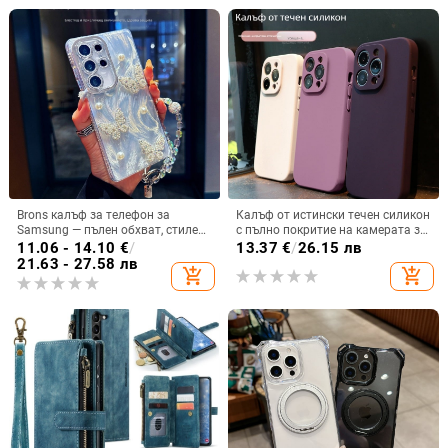
Brons калъф за телефон за
Калъф от истински течен силикон
Samsung — пълен обхват, стилен
с пълно покритие на камерата за
и креативен дизайн, TPU
iPhone 14 Pro Max, iPhone 13 Pro
11.06 - 14.10
€
/
13.37
€
/
26.15 лв
материал, удароустойчив
и iPhone 12 — удароустойчив
21.63 - 27.58 лв
add_shopping_cart
add_shopping_cart