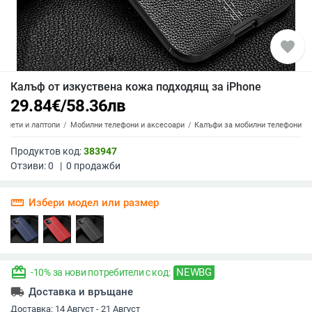
favorite
Калъф от изкуствена кожа подходящ за iPhone
29.84
€
/
58.36
лв
аблети и лаптопи
Мобилни телефони и аксесоари
Калъфи за мобилни телефони
Продуктов код:
383947
Отзиви:
0
|
0
продажби
straighten
Избери модел или размер
redeem
NEWBG
-10% за нови потребители с код:
local_shipping
Доставка и връщане
Доставка:
14 Август - 21 Август