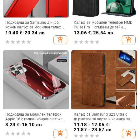
Подходящ за Samsung Z Flip6,
Калъф за мобилен телефон HMD
кожен калъф за мобилен телефон
Pulse Pro – сгъваем дизайн,
Flip5, твърд двустранен калъф
магнитно задържане, джоб за
10.40
€
/
20.34 лв
13.06
€
/
25.54 лв
против падане за Flip7, защитен
карти, TPU кожа, удароустойчив
add_shopping_cart
add_shopping_cart
калъф Armor
Подходящ за мобилен телефон
Калъф за Samsung S23 Ultra с
Apple 16 с галванизирано стъкло
държател за карта и каишка за
и ослепителна течаща светлина,
през врата
8.23
€
/
16.10 лв
11.18 - 12.05
€
/
семпъл iPhone 17 Pro, модерен и
21.87 - 23.57 лв
add_shopping_cart
add_shopping_cart
лек луксозен 14 Plus.