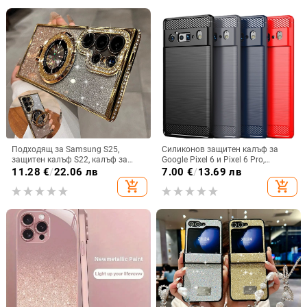
Подходящ за Samsung S25,
Силиконов защитен калъф за
защитен калъф S22, калъф за
Google Pixel 6 и Pixel 6 Pro,
мобилен телефон Edge Drill, S24,
съвместим с Pixel 7a, пълна
11.28
€
/
22.06 лв
7.00
€
/
13.69 лв
прозрачен магнитен държач със
защита
add_shopping_cart
add_shopping_cart
стрази A56, брокат против
падане на пудра.