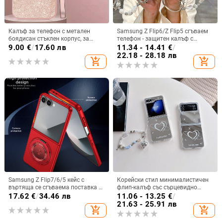
Калъф за телефон с метален
Samsung Z Flip6/Z Flip5 сгъваем
боядисан стъклен корпус, за
телефон - защитен калъф с
iPhone 11–14 Pro Max,
блестяща гривна
9.00
€
/
17.60 лв
11.34 - 14.41
€
/
охлаждане, модел YK263
22.18 - 28.18 лв
add_shopping_cart
add_shopping_cart
Samsung Z Flip7/6/5 кейс с
Корейски стил минималистичен
въртяща се сгъваема поставка и
флип-калъф със сърцевидно
магнитна скоба, 360° въртене,
огледало за Samsung Galaxy Z
17.62
€
/
34.46 лв
11.06 - 13.25
€
/
защита при изпускане,
Flip 3/4/5
21.63 - 25.91 лв
add_shopping_cart
add_shopping_cart
поликарбонатен корпус