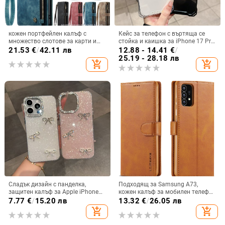
кожен портфейлен калъф с
Кейс за телефон с въртяща се
множество слотове за карти и
стойка и каишка за iPhone 17 Pro
цип за iPhone 11–17 Pro Max, XR,
Max, 16, 15 и iPhone 11
21.53
€
/
42.11 лв
12.88 - 14.41
€
/
S24, S25
25.19 - 28.18 лв
add_shopping_cart
add_shopping_cart
Сладък дизайн с панделка,
Подходящ за Samsung A73,
защитен калъф за Apple iPhone
кожен калъф за мобилен телефон
11–15 Pro Max, пълен обхват
A36/A16, калъф за мобилен
7.77
€
/
15.20 лв
13.32
€
/
26.05 лв
телефон A26/A56, флип калъф,
add_shopping_cart
add_shopping_cart
защитен калъф, невидима скоба.