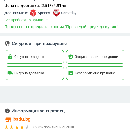
€
Цена на доставка:
2.51
/
4.91
лв
,
Доставяме с:
Speedy
Sameday
Безпроблемно връщане
Продуктът се предлага с опция "Прегледай преди да купиш".
security
Сигурност при пазаруване
lock
policy
Сигурно плащане
Защита на личните данни
local_shipping
assignment_return
Сигурна доставка
Безпроблемно връщане
info
Информация за търговец
store
badu.bg
82.8% позитивни оценки