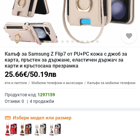
favorite
Калъф за Samsung Z Flip7 от PU+PC кожа с джоб за
карта, пръстен за държане, еластичен държач за
карти и кръстосана презрамка
25.66
€
/
50.19
лв
аблети и лаптопи
Мобилни телефони и аксесоари
Калъфи за мобилни телефони
Продуктов код:
1297159
Отзиви:
0
|
4
продажби
straighten
Избери модел или размер