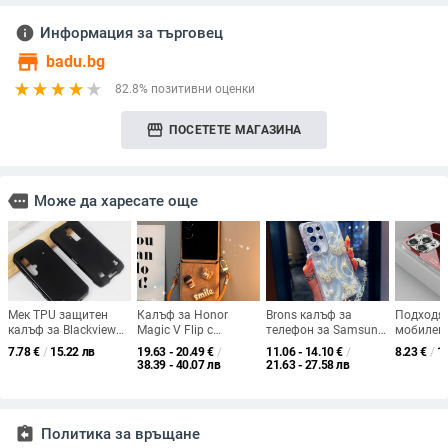
info
Информация за търговец
store
badu.bg
82.8% позитивни оценки
storefront
ПОСЕТЕТЕ МАГАЗИНА
more
Може да харесате още
Мек TPU защитен
Калъф за Honor
Brons калъф за
Подходя
калъф за Blackview
Magic V Flip с
телефон за Samsung
мобилен
BV9900, BV9700 и
сгъваем дизайн,
— пълен обхват,
Apple 16 
7.78
€
/
15.22 лв
19.63 - 20.49
€
/
11.06 - 14.10
€
/
8.23
€
/
1
BV6900
мъхеста текстура,
стилен и креативен
галвани
38.39 - 40.07 лв
21.63 - 27.58 лв
пълен обхват на
дизайн, TPU
стъкло и
защита, шарнир в
материал,
ослепит
средната ос и
удароустойчив
светлина
включена каишка
iPhone 17
assignment_return
Политика за връщане
модерен 