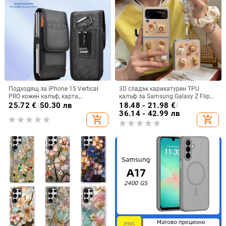
Подходящ за iPhone 15 Vertical
3D сладък карикатурен TPU
PRO кожен калъф, карта,
калъф за Samsung Galaxy Z Flip
оксфордски плат, найлонов плат,
6/3/4, защита срещу изпускане,
25.72
€
/
50.30 лв
18.48 - 21.98
€
/
колан, чанта за кръста на
корейски стил
36.14 - 42.99 лв
add_shopping_cart
add_shopping_cart
мобилен телефон