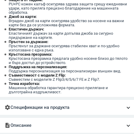
PU+PC кожен калъф осигурява здрава защита срещу ежедневни
удари, като приляга прецизно благодарение на машинната
обработка.
Джоб за карти:
Вграден джоб за карти осигурява удобство за носене на важни
карти без да се усложнява формата.
Еластичен държач:
Еластичният държач за карти допълва джоба за сигурно
придържане на картите.
Пръстен за държане:
Пръстенът за държане осигурява стабилен хват и по-удобно
използване с една ръка.
Кръстосана презрамка:
Кръстосана презрамка предлага удобно носене близо до тялото
и бърз достъп до устройството.
Поддръжка на персонализация:
Поддържа персонализация за персонализиран външен вид.
Съвместимост с модели Z Flip:
Съвместим с моделите Z Flip3/4/5/6/7 FE и Z Flip7.
Точна изработка:
Машинна обработка гарантира прецизно прилягане и
дълготрайна издръжливост.
settings
Спецификации на продукта
description
Описание