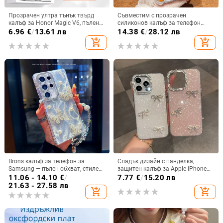
Прозрачен ултра тънък твърд
Съвместим с прозрачен
калъф за Honor Magic V6, пълен
силиконов калъф за телефон
обхват, защита от падане, за
Samsung S25 Ultra,
6.96
€
/
13.61 лв
14.38
€
/
28.12 лв
сгъваем дисплей, с огледална
персонализиран рисуван дизайн
add_shopping_cart
add_shopping_cart
повърхност
за S24 FE и защитен калъф A55
5G.
Brons калъф за телефон за
Сладък дизайн с панделка,
Samsung — пълен обхват, стилен
защитен калъф за Apple iPhone
и креативен дизайн, TPU
11–15 Pro Max, пълен обхват
11.06 - 14.10
€
/
7.77
€
/
15.20 лв
материал, удароустойчив
21.63 - 27.58 лв
add_shopping_cart
add_shopping_cart