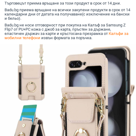
луксозен 
Търговецът приема връщане за този продукт в срок от 14 дни.
Badu.bg приема връщане на всички закупени продукти в срок от 14
календарни дни от датата на получаване(с изключение на бански
и бельо).
Badu.bg не носи отговорност при покупка на Калъф за Samsung Z
Flip7 от PU+PC кожа с джоб за карта, пръстен за държане,
еластичен държач за карти и кръстосана презрамка от
Калъфи за
мобилни телефони
извън формата за поръчка.