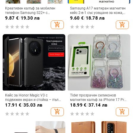
Креативен калъф за мобилен
Samsung A17 матиран магнитен
телефон Samsung S22+ с
кейс 2-в-1 със усещане за кожа,
остъклено цвете, защита от
удароустойчива обвивка от
9.87
€
/
19.30 лв
9.60
€
/
18.78 лв
падане, Ultra Film Case за Apple
PC+TPU, цветове: розово,
add_shopping_cart
add_shopping_cart
13
червено, лилаво, синьо, черно
Кейс за Honor Magic V3 с
Tider прозрачен силиконов
подвижен екран и стойка – пълна
магнитен калъф за iPhone 17 Pro
защита, удароустойчив, против
Max, защита срещу падане,
17.91
€
/
35.03 лв
18.99
€
/
37.14 лв
износване, материал PC +
стилен дизайн
add_shopping_cart
add_shopping_cart
имитационна кожа, прецизна
обработка