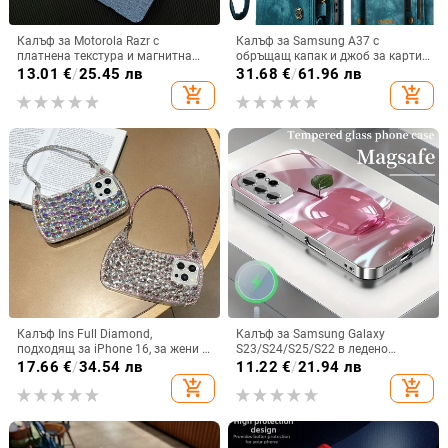
Калъф за Motorola Razr с
Калъф за Samsung A37 с
платнена текстура и магнитна
обръщащ капак и джоб за карти,
панта, флип
защита от падане, A16 джоб за
13.01
€
/
25.45 лв
31.68
€
/
61.96 лв
карта, A56 PU/TPU калъф,
add_shopping_cart
add_shopping_cart
магнитно затваряне
Калъф Ins Full Diamond,
Калъф за Samsung Galaxy
подходящ за iPhone 16, за жени с
S23/S24/S25/S22 в ледено
14-инчова личност, огледална
кристално розово със стъклена
17.66
€
/
34.54 лв
11.22
€
/
21.94 лв
рамка с 13 големи отвора и
повърхност и метално боядисано
add_shopping_cart
add_shopping_cart
електролитно покритие, с
покритие
диаманти Ins Full Diamond.