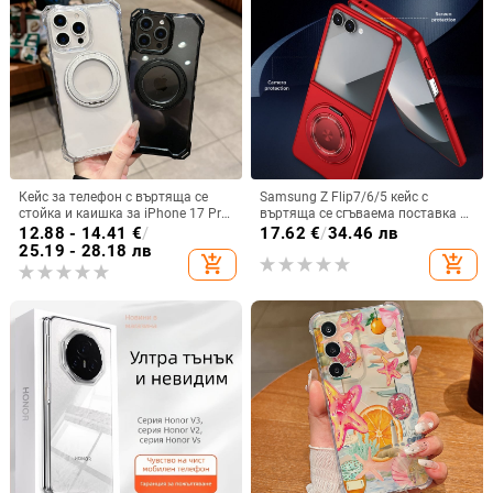
Кейс за телефон с въртяща се
Samsung Z Flip7/6/5 кейс с
стойка и каишка за iPhone 17 Pro
въртяща се сгъваема поставка и
Max, 16, 15 и iPhone 11
магнитна скоба, 360° въртене,
12.88 - 14.41
€
/
17.62
€
/
34.46 лв
защита при изпускане,
25.19 - 28.18 лв
add_shopping_cart
add_shopping_cart
поликарбонатен корпус