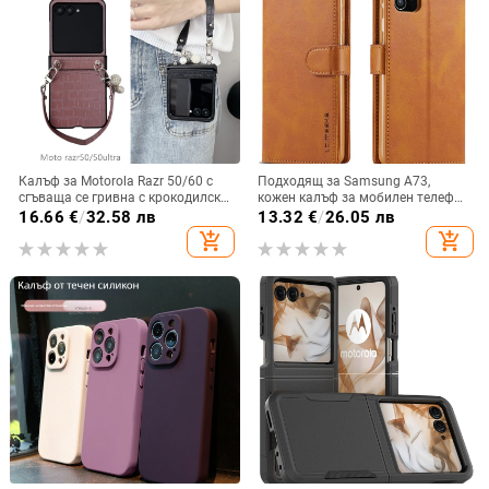
Калъф за Motorola Razr 50/60 с
Подходящ за Samsung A73,
сгъваща се гривна с крокодилски
кожен калъф за мобилен телефон
релеф
A36/A16, калъф за мобилен
16.66
€
/
32.58 лв
13.32
€
/
26.05 лв
телефон A26/A56, флип калъф,
add_shopping_cart
add_shopping_cart
защитен калъф, невидима скоба.