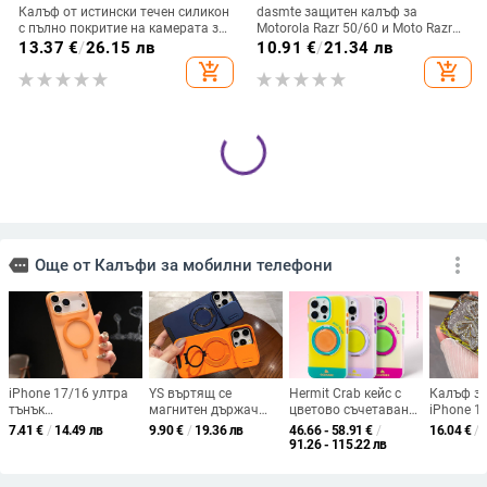
Калъф от истински течен силикон
dasmte защитен калъф за
с пълно покритие на камерата за
Motorola Razr 50/60 и Moto Razr
iPhone 14 Pro Max, iPhone 13 Pro
2024 с сгъваем дисплей
13.37
€
/
26.15 лв
10.91
€
/
21.34 лв
и iPhone 12 — удароустойчив
add_shopping_cart
add_shopping_cart
Калъф за Galaxy A56 / A26 / A36
Калъф за телефон за Moto Razr60
– удароустойчив матов корпус
и Samsung Galaxy Flip7/6/5/4/3,
от PC+TPU с текстура на кожа
сгъваем с пръстен, защита от
9.60
€
/
18.78 лв
19.66
€
/
38.45 лв
изпускане, минималистичен PU
add_shopping_cart
add_shopping_cart
кожен калъф, ръчна изработка