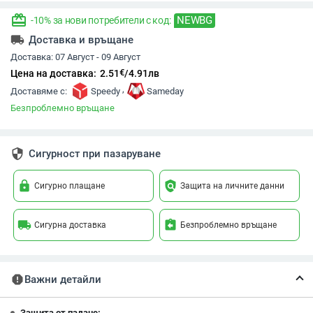
redeem
NEWBG
-10% за нови потребители с код:
local_shipping
Доставка и връщане
Доставка:
07 Август - 09 Август
€
Цена на доставка:
2.51
/
4.91
лв
,
Доставяме с:
Speedy
Sameday
Безпроблемно връщане
security
Сигурност при пазаруване
lock
policy
Сигурно плащане
Защита на личните данни
local_shipping
assignment_return
Сигурна доставка
Безпроблемно връщане
report
Важни детайли
Защита от падане: