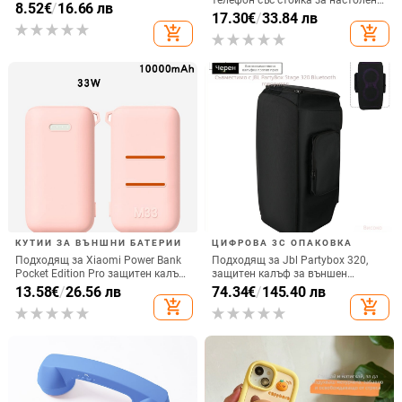
телефон със стойка за настолен
срещу изпускане на четирите
8.52
€
/
16.66 лв
монтаж за хоризонтално или
17.30
€
/
33.84 лв
ъгъла, акрилен корпус с
вертикално ползване, QC3.0, 2 A,
add_shopping_cart
add_shopping_cart
електроплатиран финиш
15 W, Бързо зареждане
КУТИИ ЗА ВЪНШНИ БАТЕРИИ
ЦИФРОВА 3C ОПАКОВКА
Подходящ за Xiaomi Power Bank
Подходящ за Jbl Partybox 320,
Pocket Edition Pro защитен калъф
защитен калъф за външен
33W силиконов 10000mA
високоговорител, калъф за
13.58
€
/
26.56 лв
74.34
€
/
145.40 лв
неплъзгащ се защитен калъф за
количка Stage 320 Audio,
add_shopping_cart
add_shopping_cart
Power Bank
прахозащитно покритие.