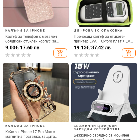
КАЛЪФИ ЗА IPHONE
ЦИФРОВА 3C ОПАКОВКА
Калъф за телефон с метален
Преносим калъф за етикетен
боядисан стъклен корпус, за
принтер EVA – Oxford плат + EVA,
iPhone 11–14 Pro Max,
горещо пресовано EVA и шиене,
9.00
€
/
17.60 лв
19.13
€
/
37.42 лв
охлаждане, модел YK263
товароподемност 10 кг
add_shopping_cart
add_shopping_cart
КАЛЪФИ ЗА IPHONE
БЕЗЖИЧНИ ЦИФРОВИ
ЗАРЯДНИ УСТРОЙСТВА
Кейс за iPhone 17 Pro Max с
Безжично зарядно за мобилен
магнитна поставка, защита