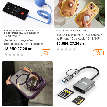
СЛУШАЛКИ С КАБЕЛ И
КАЛЪФИ ЗА IPHONE
КОНТРОЛ ЗА МОБИЛНИ
Калъф Press Bubble Blow Kabibala
ТЕЛЕФОНИ
за iPhone 15 за Apple 12 13/14Pro
Директни продажби от
Max, устойчив на изпускане 11
13.98
€
/
27.34 лв
фабриката, директен щепсел тип
C, мобилен телефон, Douyin
13.95
€
/
27.28 лв
Internet Celebrity, електрически
add_shopping_cart
add_shopping_cart
микрофон, слушалки с C порт,
кабелна слушалка