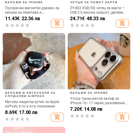
КАЛЪФИ ЗА IPHONE
ЧЕТЦИ ЗА ПАМЕТ КАРТИ
Прозрачен магнитен държач за
ZY-802 XQD/SD четец за карти —
капака на обектива и
USB 3.0 висока скорост, двойен
удароустойчив твърд калъф за
интерфейс Type-C и USB,
11.43
€
/
22.36 лв
24.71
€
/
48.33 лв
iPhone 17 Pro Max
алуминиев сплав + ABS
add_shopping_cart
add_shopping_cart
КАЛЪФИ И АКСЕСОАРИ ЗА
КАЛЪФИ ЗА IPHONE
СЛУШАЛКИ AIRPODS
Ултра тънък матов калъф за
Матова защитна кутия за Apple
iPhone 16–17 серия, разсейване
AirPods 3-то и 4-то поколение
на топлината, пълно покритие,
7.20
€
/
14.08 лв
8.69
€
/
17.00 лв
удароустойчив и устойчив на
add_shopping_cart
add_shopping_cart
отпечатъци