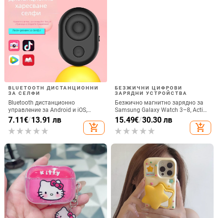
BLUETOOTH ДИСТАНЦИОННИ
БЕЗЖИЧНИ ЦИФРОВИ
ЗА СЕЛФИ
ЗАРЯДНИ УСТРОЙСТВА
Bluetooth дистанционно
Безжично магнитно зарядно за
управление за Android и iOS,
Samsung Galaxy Watch 3–8, Active
универсално за снимки и
1/2 • QC2.0 • Магнитно зареждане
7.11
€
/
13.91 лв
15.49
€
/
30.30 лв
видеозаписи, модел 6-key tremolo,
• 3W / 1A
add_shopping_cart
add_shopping_cart
Vernon, ABS материал, тегло 15 g