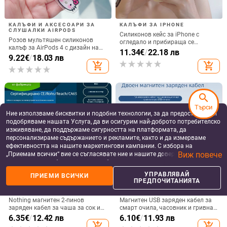
КАЛЪФИ И АКСЕСОАРИ ЗА
КАЛЪФИ ЗА IPHONE
СЛУШАЛКИ AIRPODS
Силиконов кейс за iPhone с
Розов мультяшен силиконов
огледало и прибираща се
калъф за AirPods 4 с дизайн на
подвижна стойка в дизайн на
11.34
€
/
22.18 лв
котка
9.22
€
/
18.03 лв
петолъчка, съвместим с iPhone
add_shopping_cart
add_shopping_cart
13–17 Pro/Max
search
Търси
Ние използваме бисквитки и подобни технологии, за да предоставяме и
подобряваме нашата Услуга, да ви осигурим най-доброто потребителско
изживяване, да поддържаме сигурността на платформата, да
персонализираме съдържанието и рекламите, както и да измерваме
ефективността на нашите маркетингови кампании. С избора на
Виж повече
„Приемам всички“ вие се съгласявате ние и нашите доверени партньори
да съхраняваме бисквитки и подобни технологии на вашето устройство
за рекламни и аналитични цели. Можете по всяко време да управлявате
УПРАВЛЯВАЙ
ПРИЕМИ ВСИЧКИ
своите предпочитания, като натиснете „Управлявай предпочитанията“.
ПРЕДПОЧИТАНИЯТА
ДАТА КАБЕЛИ ЗА СМАРТ
ДАТА КАБЕЛИ ЗА СМАРТ
За повече информация, моля, вижте нашата
Политика за защита на
УСТРОЙСТВА
УСТРОЙСТВА
данните
.
Nothing магнитен 2-пинов
Магнитен USB заряден кабел за
заряден кабел за чаша за сок и
смарт очила, часовник и гривна
смарт часовник – 60 см, силен
– едно към две, съвместим с 4.0-
6.35
€
/
12.42 лв
6.10
€
/
11.93 лв
магнит N52, 7,62 мм разстояние
12.3, марка Rising Sun
add_shopping_cart
add_shopping_cart