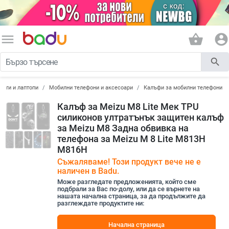
menu
shopping_basket
account_circle
search
лети и лаптопи
Мобилни телефони и аксесоари
Калъфи за мобилни телефони
Калъф за Meizu M8 Lite Мек TPU
силиконов ултратънък защитен калъф
за Meizu M8 Задна обвивка на
телефона за Meizu M 8 Lite M813H
M816H
Съжаляваме! Този продукт вече не е
наличен в Badu.
Може разгледате предложенията, който сме
подбрали за Вас по-долу, или да се върнете на
нашата начална страница, за да продължите да
разглеждате продуктите ни:
Начална страница