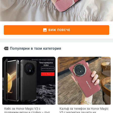
image
ВИЖ ПОВЕЧЕ
more
Популярни в тази категория
Кейс за Honor Magic V3 с
Калъф за телефон за Honor Magic
подвижен екран и стойка – пълна
V5 с магнитна защита на