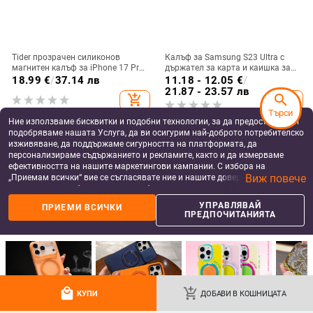
Tider прозрачен силиконов
Калъф за Samsung S23 Ultra с
магнитен калъф за iPhone 17 Pro
държател за карта и каишка за
Max, защита срещу падане,
през врата
18.99
€
/
37.14 лв
11.18 - 12.05
€
/
стилен дизайн
21.87 - 23.57 лв
search
add_shopping_cart
add_shopping_cart
Търси
Ние използваме бисквитки и подобни технологии, за да предоставяме и
подобряваме нашата Услуга, да ви осигурим най-доброто потребителско
изживяване, да поддържаме сигурността на платформата, да
персонализираме съдържанието и рекламите, както и да измерваме
ефективността на нашите маркетингови кампании. С избора на
Виж повече
„Приемам всички“ вие се съгласявате ние и нашите доверени партньори
да съхраняваме бисквитки и подобни технологии на вашето устройство
за рекламни и аналитични цели. Можете по всяко време да управлявате
УПРАВЛЯВАЙ
ПРИЕМИ ВСИЧКИ
своите предпочитания, като натиснете „Управлявай предпочитанията“.
ПРЕДПОЧИТАНИЯТА
За повече информация, моля, вижте нашата
Политика за защита на
данните
.
Калъф Ins Full Diamond,
Brons калъф за телефон за
подходящ за iPhone 16, за жени с
Samsung — пълен обхват, стилен
14-инчова личност, огледална
и креативен дизайн, TPU
17.66
€
/
34.54 лв
11.06 - 14.10
€
/
local_mall
add_shopping_cart
КУПИ
ДОБАВИ В КОШНИЦАТА
рамка с 13 големи отвора и
материал, удароустойчив
21.63 - 27.58 лв
add_shopping_cart
add_shopping_cart
електролитно покритие, с