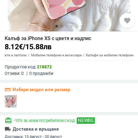
favorite
Калъф за iPhone XS с цветя и надпис
8.12
€
/
15.88
лв
аблети и лаптопи
Мобилни телефони и аксесоари
Калъфи за мобилни телефони
Продуктов код:
218872
Отзиви:
0
|
0
продажби
straighten
Избери модел или размер
redeem
NEWBG
-10% за нови потребители с код:
local_shipping
Доставка и връщане
Доставка:
13 Август - 20 Август