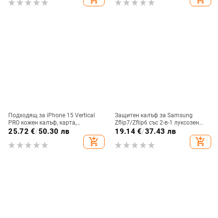
магнитно затваряне
зареждане, възможност за
персонализация
Подходящ за iPhone 15 Vertical
Защитен калъф за Samsung
PRO кожен калъф, карта,
Zflip7/Zflip6 със 2-в-1 луксозен
оксфордски плат, найлонов плат,
дизайн, изкуствена кожа и
25.72
€
/
50.30 лв
19.14
€
/
37.43 лв
колан, чанта за кръста на
електроплакиране
add_shopping_cart
add_shopping_cart
мобилен телефон