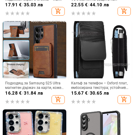
защита, удароустойчив, против
централната ос, пълна защита на
17.91
€
/
35.03 лв
22.55
€
/
44.10 лв
износване, материал PC +
обектива, кожа,
add_shopping_cart
add_shopping_cart
имитационна кожа, прецизна
електроплатиране, защита срещу
обработка
изпускане
Подходящ за Samsung S25 Ultra
Калъф за телефон – Oxford плат,
магнитен държач за карти, кожен
ембосирана текстура; устойчив
калъф S24Plus, защитен калъф,
на износ и изпадане, против
16.28
€
/
31.84 лв
15.67
€
/
30.65 лв
разделен на части, калъф за
отпечатъци; съвместим с iPhone
add_shopping_cart
add_shopping_cart
мобилен телефон Samsung
12, iPhone 13, iPhone 14 и други