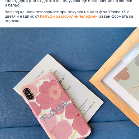
календарни дни от датата на получаване(с изключение на бански
и бельо).
Badu.bg не носи отговорност при покупка на Калъф за iPhone XS с
цветя и надпис от
Калъфи за мобилни телефони
извън формата за
поръчка.