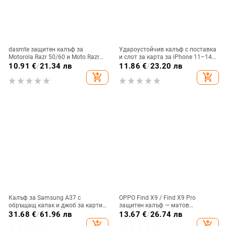
dasmte защитен калъф за
Удароустойчив калъф с поставка
Motorola Razr 50/60 и Moto Razr
и слот за карта за iPhone 11–14
2024 с сгъваем дисплей
Pro Max, изкуствена кожа,
10.91
€
/
21.34 лв
11.86
€
/
23.20 лв
релефна украса
add_shopping_cart
add_shopping_cart
Калъф за Samsung A37 с
OPPO Find X9 / Find X9 Pro
обръщащ капак и джоб за карти,
защитен калъф — матов
защита от падане, A16 джоб за
пластмасов, минималистичен
31.68
€
/
61.96 лв
13.67
€
/
26.74 лв
карта, A56 PU/TPU калъф,
стил, против изпускане, магнитно
add_shopping_cart
add_shopping_cart