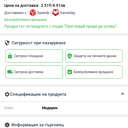
€
Цена на доставка:
2.51
/
4.91
лв
,
Доставяме с:
Speedy
Sameday
Безпроблемно връщане
Продуктът се предлага с опция "Прегледай преди да купиш".
security
Сигурност при пазаруване
lock
policy
Сигурно плащане
Защита на личните данни
local_shipping
assignment_return
Сигурна доставка
Безпроблемно връщане
settings
Спецификации на продукта
Стил:
Модерен
info
Информация за търговец