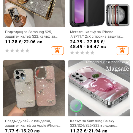
Подходящ за Samsung S25,
Метален калъф за iPhone
защитен калъф S22, калъф за
7/8/11/12/X с тройна защита:
мобилен телефон Edge Drill, S24,
удароустойчив, прахоустойчив и
11.28
€
/
22.06 лв
24.79 - 27.85
€
/
прозрачен магнитен държач със
запечатан
48.49 - 54.47 лв
add_shopping_cart
add_shopping_cart
стрази A56, брокат против
падане на пудра.
Сладък дизайн с панделка,
Калъф за Samsung Galaxy
защитен калъф за Apple iPhone
S23/S24/S25/S22 в ледено
11–15 Pro Max, пълен обхват
кристално розово със стъклена
7.77
€
/
15.20 лв
11.22
€
/
21.94 лв