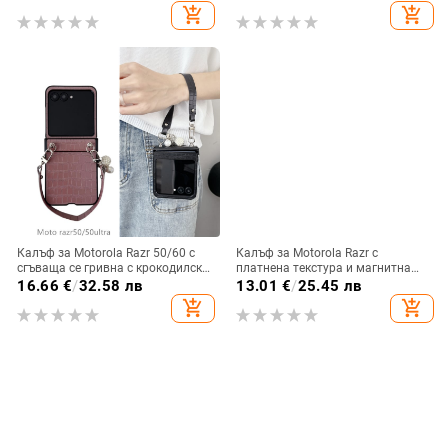
повърхност и метално боядисано
add_shopping_cart
add_shopping_cart
покритие
Калъф за Motorola Razr 50/60 с
Калъф за Motorola Razr с
сгъваща се гривна с крокодилски
платнена текстура и магнитна
релеф
панта, флип
16.66
€
/
32.58 лв
13.01
€
/
25.45 лв
add_shopping_cart
add_shopping_cart