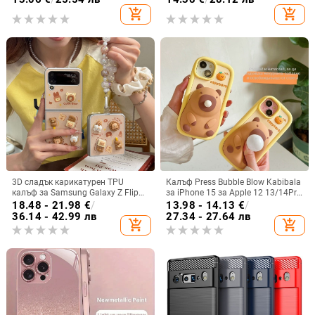
карти, TPU кожа, удароустойчив
персонализиран рисуван дизайн
add_shopping_cart
add_shopping_cart
за S24 FE и защитен калъф A55
5G.
3D сладък карикатурен TPU
Калъф Press Bubble Blow Kabibala
калъф за Samsung Galaxy Z Flip
за iPhone 15 за Apple 12 13/14Pro
6/3/4, защита срещу изпускане,
Max, устойчив на изпускане 11
18.48 - 21.98
€
/
13.98 - 14.13
€
/
корейски стил
36.14 - 42.99 лв
27.34 - 27.64 лв
add_shopping_cart
add_shopping_cart