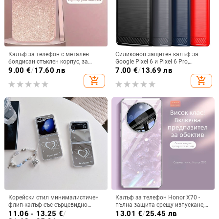
Калъф за телефон с метален
Силиконов защитен калъф за
боядисан стъклен корпус, за
Google Pixel 6 и Pixel 6 Pro,
iPhone 11–14 Pro Max,
съвместим с Pixel 7a, пълна
9.00
€
/
17.60 лв
7.00
€
/
13.69 лв
охлаждане, модел YK263
защита
add_shopping_cart
add_shopping_cart
Корейски стил минималистичен
Калъф за телефон Honor X70 -
флип-калъф със сърцевидно
пълна защита срещу изпускане,
огледало за Samsung Galaxy Z
закалено стъкло, модел Аурора
11.06 - 13.25
€
/
13.01
€
/
25.45 лв