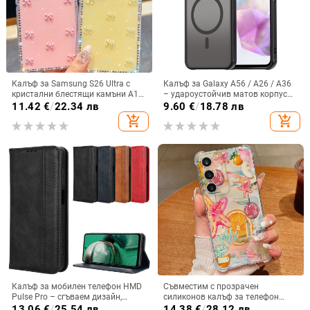
Калъф за Samsung S26 Ultra с
Калъф за Galaxy A56 / A26 / A36
кристални блестящи камъни A17,
– удароустойчив матов корпус
A57IMD Aurora Bow и S24FE,
от PC+TPU с текстура на кожа
11.42
€
/
22.34 лв
9.60
€
/
18.78 лв
защита от падане
add_shopping_cart
add_shopping_cart
Калъф за мобилен телефон HMD
Съвместим с прозрачен
Pulse Pro – сгъваем дизайн,
силиконов калъф за телефон
магнитно задържане, джоб за
Samsung S25 Ultra,
13.06
€
/
25.54 лв
14.38
€
/
28.12 лв