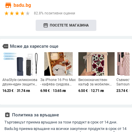
store
badu.bg
82.8% позитивни оценки
storefront
ПОСЕТЕТЕ МАГАЗИНА
more
Може да харесате още
AhaStyle силиконова
За iPhone 16 Pro Max
Висококачествен
Съвмест
двуин-един защитна
- кафява суедова
калъф за мобилен
Samsung 
обвивка за
кожа с мотив
телефон Apple 17Pro
Fold6 и Z
16.23
€
/
31.74 лв
6.98
€
/
13.65 лв
6.50
€
/
12.71 лв
23.74
€
/
дистанционното
хайлендски куче,
в червено розово,
кожен ке
Apple TV и AirTag —
пълен протектор и
Iphone 16Pro,
телефон 
защита срещу
удароустойчив PU
трансграничен,
стилус, 
падане,
кожен кейс
горещ модел 14,
дизайн, 
персонализация
прозрачен
стил, с к
assignment_return
Политика за връщане
космически калъф 12
китката,
Търговецът приема връщане за този продукт в срок от 14 дни.
Badu.bg приема връщане на всички закупени продукти в срок от 14