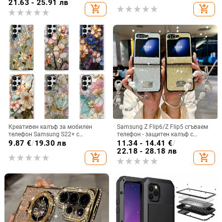
Flip 3/4/5
21.63 - 25.91 лв
add_shopping_cart
add_shopping_cart
Креативен калъф за мобилен
Samsung Z Flip6/Z Flip5 сгъваем
телефон Samsung S22+ с
телефон - защитен калъф с
остъклено цвете, защита от
блестяща гривна
9.87
€
/
19.30 лв
11.34 - 14.41
€
/
падане, Ultra Film Case за Apple
22.18 - 28.18 лв
add_shopping_cart
add_shopping_cart
13