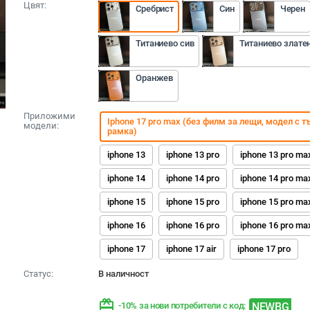
Цвят:
Сребрист
Син
Черен
Титаниево сив
Титаниево злате
Оранжев
Приложими
Iphone 17 pro max (без филм за лещи, модел с 
модели:
рамка)
iphone 13
iphone 13 pro
iphone 13 pro ma
iphone 14
iphone 14 pro
iphone 14 pro ma
iphone 15
iphone 15 pro
iphone 15 pro ma
iphone 16
iphone 16 pro
iphone 16 pro ma
iphone 17
iphone 17 air
iphone 17 pro
Статус:
В наличност
redeem
NEWBG
-10% за нови потребители с код: