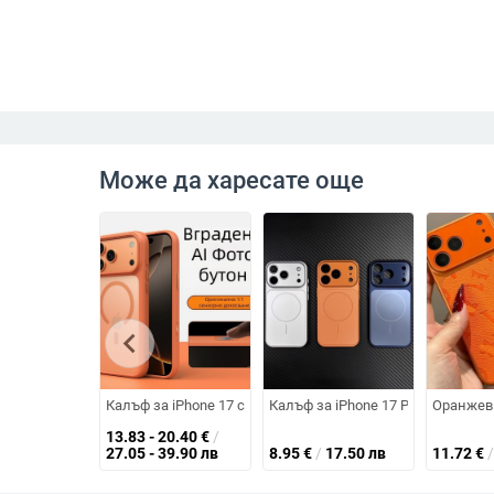
Може да харесате още
chevron_left
Калъф за iPhone 17 серия: твърд корпус с матирана повъ
Калъф за iPhone 17 Pro Max с г
Оранжев 
13.83 - 20.40
€
/
27.05 - 39.90 лв
8.95
€
/
17.50 лв
11.72
€
/