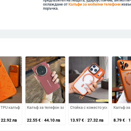
предпазител на лещата, удароустойчив, антиотпе
охлаждане от
Калъфи за мобилни телефони
извън
поръчка.
рхност, магнитно задържане, защита срещу изпускане, TPU+PC, съвместим
олям прозорец, матов финиш и магнитно закрепване
TPU калъф за iPhone 17 Pro и iPhone 17 Pro Max – пълна защита, против 
Калъф за телефон за Honor Magic V5 с магнитна защита н
Стойка с кожесто усещане за iPh
Калъф за 
22.92 лв
22.55
€
/
44.10 лв
13.97
€
/
27.32 лв
8.79
€
/
1