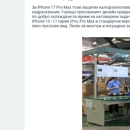
За iPhone 17 Pro Max този защитен калъф използва
надрасквания. Горещо пресованият дизайн придав
по‑добро охлаждане по време на натоварени зада
iPhone 13–17 серия (Pro, Pro Max и стандартни ве
леко луксозен вид. Лесен за монтаж и изградена з