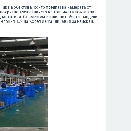
тник на обектива, който предпазва камерата от
покритие. Разсейването на топлината помага за
драскотини. Съвместим е с широк набор от модели
т Япония, Южна Корея и Скандинавия за изискан,