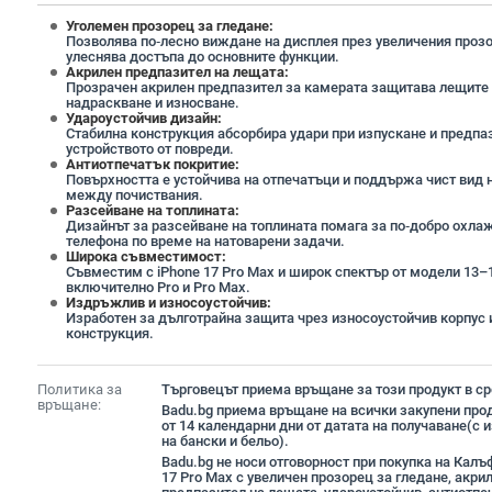
Уголемен прозорец за гледане:
Позволява по‑лесно виждане на дисплея през увеличения прозо
улеснява достъпа до основните функции.
Акрилен предпазител на лещата:
Прозрачен акрилен предпазител за камерата защитава лещите 
надраскване и износване.
Удароустойчив дизайн:
Стабилна конструкция абсорбира удари при изпускане и предпа
устройството от повреди.
Антиотпечатък покритие:
Повърхността е устойчива на отпечатъци и поддържа чист вид 
между почиствания.
Разсейване на топлината:
Дизайнът за разсейване на топлината помага за по‑добро охла
телефона по време на натоварени задачи.
Широка съвместимост:
Съвместим с iPhone 17 Pro Max и широк спектър от модели 13–1
включително Pro и Pro Max.
Издръжлив и износоустойчив:
Изработен за дълготрайна защита чрез износоустойчив корпус 
конструкция.
Политика за
Търговецът приема връщане за този продукт в сро
връщане:
Badu.bg приема връщане на всички закупени прод
от 14 календарни дни от датата на получаване(с
на бански и бельо).
Badu.bg не носи отговорност при покупка на Калъф
17 Pro Max с увеличен прозорец за гледане, акри