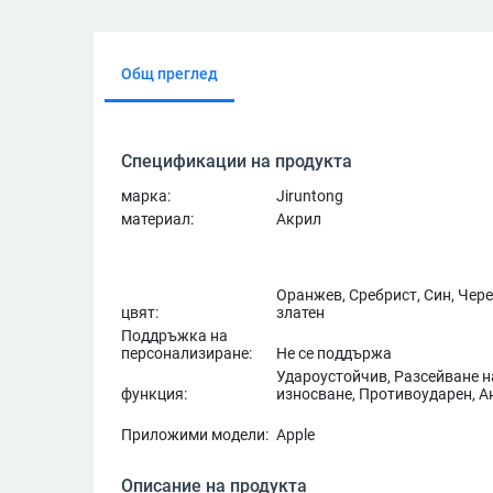
Общ преглед
Спецификации на продукта
марка:
Jiruntong
материал:
Акрил
Оранжев, Сребрист, Син, Чере
цвят:
златен
Поддръжка на
персонализиране:
Не се поддържа
Удароустойчив, Разсейване н
функция:
износване, Противоударен, А
Приложими модели:
Apple
Описание на продукта