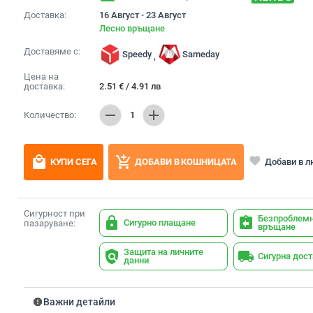
Доставка:
16 Август - 23 Август
Лесно връщане
Доставяме с:
Speedy
Sameday
,
Цена на
доставка:
2.51
€
/
4.91
лв
remove
add
Количество:
1
local_mall
add_shopping_cart
favorite
Добави в 
КУПИ СЕГА
ДОБАВИ В КОШНИЦАТА
Сигурност при
Безпроблем
lock
assignment_return
Сигурно плащане
пазаруване:
връщане
Защита на личните
policy
local_shipping
Сигурна дос
данни
report
Важни детайли