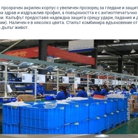
 прозрачен акрилен корпус с увеличен прозорец за гледане и защи
а здрав и издръжлив профил, а повърхността е с антиотпечатъчно 
чи. Калъфът предоставя надеждна защита срещу удари, падания и 
рсии). Наличен е в няколко цвята. Стилът комбинира вдъхновение о
а дълъг живот.