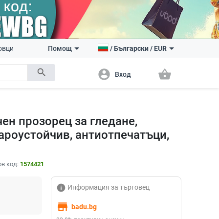
овци
Помощ
/
Български
/
EUR
search
account_circle
shopping_basket
Вход
чен прозорец за гледане,
ароустойчив, антиотпечатъци,
в код:
1574421
info
Информация за търговец
store
badu.bg