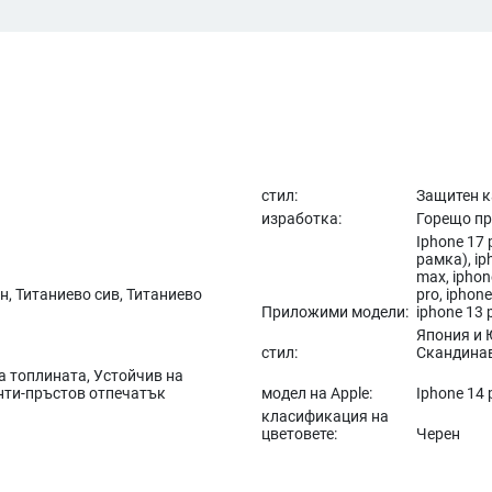
стил:
Защитен 
изработка:
Горещо пр
Iphone 17
рамка), iph
max, iphon
н, Титаниево сив, Титаниево
pro, iphone
Приложими модели:
iphone 13 
Япония и 
стил:
Скандинав
а топлината, Устойчив на
нти-пръстов отпечатък
модел на Apple:
Iphone 14 
класификация на
цветовете:
Черен