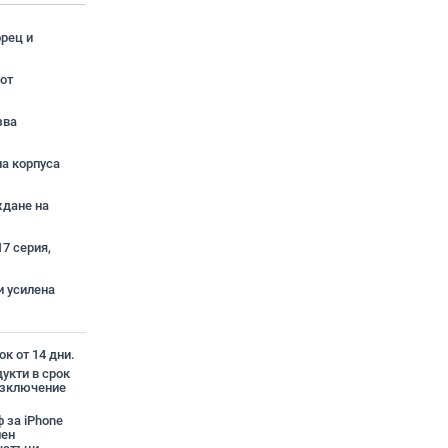
рец и
от
зва
на корпуса
ждане на
7 серия,
и усилена
к от 14 дни.
укти в срок
 изключение
 за iPhone
лен