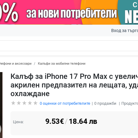
Вход за търг
лефони и аксесоари
Калъфи за мобилни телефони
Калъф за iPhone 17 Pro Max с увели
акрилен предпазител на лещата, уд
охлаждане
0
оценки от потребителите
0
продажби
Продукто
9.53
€
/
18.64
лв
Цена: