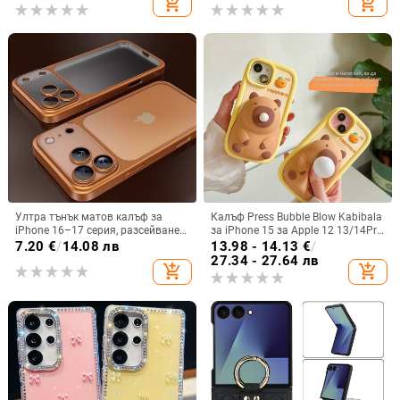
add_shopping_cart
add_shopping_cart
Ултра тънък матов калъф за
Калъф Press Bubble Blow Kabibala
iPhone 16–17 серия, разсейване
за iPhone 15 за Apple 12 13/14Pro
на топлината, пълно покритие,
Max, устойчив на изпускане 11
7.20
€
/
14.08 лв
13.98 - 14.13
€
/
удароустойчив и устойчив на
27.34 - 27.64 лв
add_shopping_cart
add_shopping_cart
отпечатъци