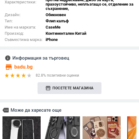
Характеристики:
прахоустойчиво, неплъзгащо се, отделение за
съхранение,
Дизайн:
Обикновен
Тип:
Флип калъф
Име на марката:
CaseMe
Произход:
Континентален Китай
Съвместима марка:
iPhone
info
Информация за търговец
store
badu.bg
82.8% позитивни оценки
storefront
ПОСЕТЕТЕ МАГАЗИНА
more
Може да харесате още