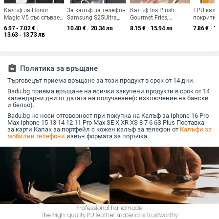
Калъф за Honor
За калъф за телефон
Калъф Ins Plush
TPU калъ
Magic V5 със сгъваем
Samsung S25Ultra,
Gourmet Fries,
покритие
дисплей, прозрачен,
скоба за прозорец
подходящ за Apple
P90
6.97 - 7.02
€
/
10.40
€
/
20.34 лв
8.15
€
/
15.94 лв
7.86
€
/
1
лъскав, PC материал
S24Ultra, защитен
15 Pro Max и Apple
13.63 - 13.73 лв
калъф, устойчив на
16, мек 3D калъф за
падане S23Ultra
iPhone 17 за 13-то
поколение
assignment_return
Политика за връщане
Търговецът приема връщане за този продукт в срок от 14 дни.
Badu.bg приема връщане на всички закупени продукти в срок от 14
календарни дни от датата на получаване(с изключение на бански
и бельо).
Badu.bg не носи отговорност при покупка на Калъф за Iphone 16 Pro
Max Iphone 15 13 14 12 11 Pro Max SE X XR XS 8 7 6 6S Plus Поставка
за карти Капак за портфейл с кожен калъф за телефон от
Калъфи за
мобилни телефони
извън формата за поръчка.