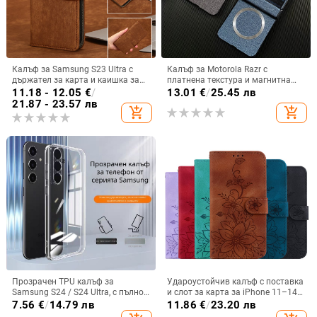
Калъф за Samsung S23 Ultra с
Калъф за Motorola Razr с
държател за карта и каишка за
платнена текстура и магнитна
през врата
панта, флип
11.18 - 12.05
€
/
13.01
€
/
25.45 лв
21.87 - 23.57 лв
add_shopping_cart
add_shopping_cart
Прозрачен TPU калъф за
Удароустойчив калъф с поставка
Samsung S24 / S24 Ultra, с пълно
и слот за карта за iPhone 11–14
покритие и защита на камерата
Pro Max, изкуствена кожа,
7.56
€
/
14.79 лв
11.86
€
/
23.20 лв
релефна украса