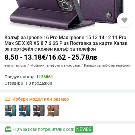
favorite
Калъф за Iphone 16 Pro Max Iphone 15 13 14 12 11 Pro
Max SE X XR XS 8 7 6 6S Plus Поставка за карти Капак
за портфейл с кожен калъф за телефон
8.50 - 13.18
€
/
16.62 - 25.78
лв
аблети и лаптопи
Мобилни телефони и аксесоари
Калъфи за мобилни телефони
Продуктов код:
1126861
Отзиви:
0
|
0
продажби
straighten
Избери модел или размер
redeem
NEWBG
-10% за нови потребители с код: