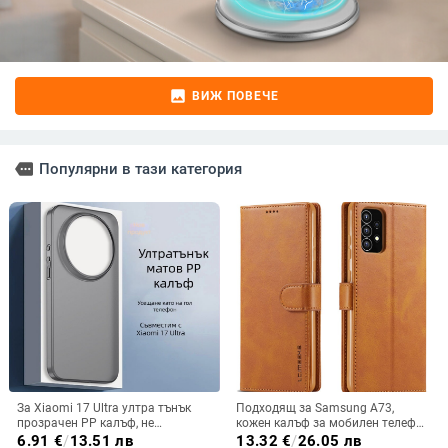
image
ВИЖ ПОВЕЧЕ
more
Популярни в тази категория
За Xiaomi 17 Ultra ултра тънък
Подходящ за Samsung A73,
прозрачен PP калъф, не
кожен калъф за мобилен телефон
пожълтява, матиран финиш и
A36/A16, калъф за мобилен
6.91
€
/
13.51 лв
13.32
€
/
26.05 лв