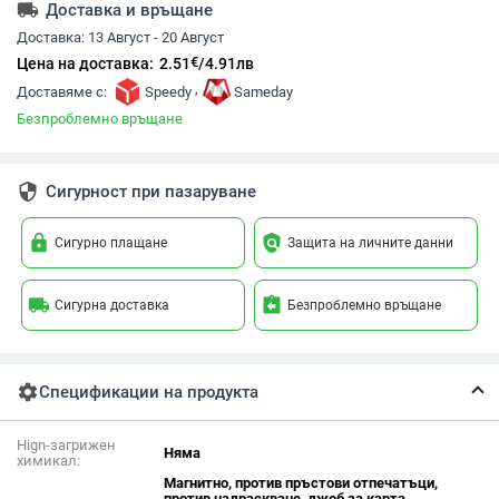
local_shipping
Доставка и връщане
Доставка:
13 Август - 20 Август
€
Цена на доставка:
2.51
/
4.91
лв
,
Доставяме с:
Speedy
Sameday
Безпроблемно връщане
security
Сигурност при пазаруване
lock
policy
Сигурно плащане
Защита на личните данни
local_shipping
assignment_return
Сигурна доставка
Безпроблемно връщане
settings
Спецификации на продукта
Hign-загрижен
Няма
химикал:
Магнитно, против пръстови отпечатъци,
против надраскване, джоб за карта,