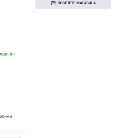
storefront
ПОСЕТЕТЕ МАГАЗИНА
реди да
любими