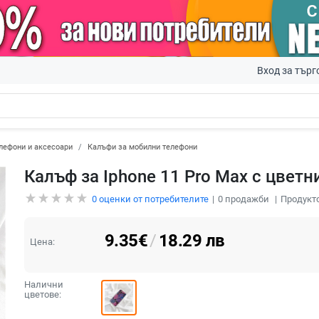
Вход за търг
лефони и аксесоари
Калъфи за мобилни телефони
Калъф за Iphone 11 Pro Max с цветн
0
оценки от потребителите
0
продажби
Продукто
9.35
€
/
18.29
лв
Цена:
Налични
цветове: