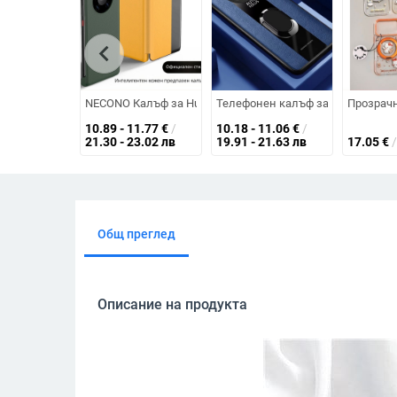
chevron_left
NECONO Калъф за Huawei Mate40 Pro+ с пълна защита и 
Телефонен калъф за Huawei Enjo
Прозрачн
10.89 - 11.77
€
/
10.18 - 11.06
€
/
21.30 - 23.02 лв
19.91 - 21.63 лв
17.05
€
/
Общ преглед
Описание на продукта