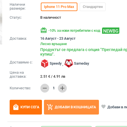
Налични
Iphone 11 Pro Max
Стандартен
размери:
Статус:
В наличност
redeem
NEWBG
-10% за нови потребители с код:
Доставка:
16 Август - 23 Август
Лесно връщане
Продуктът се предлага с опция "Прегледай п
купиш".
Доставяме с:
Speedy
Sameday
,
Цена на
доставка:
2.51
€
/
4.91
лв
remove
add
Количество:
1
local_mall
add_shopping_cart
favorite
Добави в 
КУПИ СЕГА
ДОБАВИ В КОШНИЦАТА