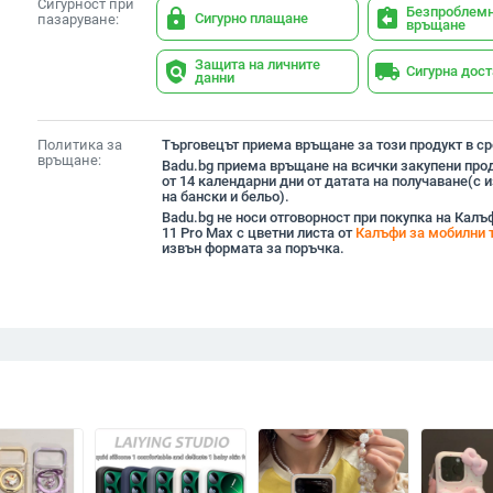
Сигурност при
Безпроблем
lock
assignment_return
Сигурно плащане
пазаруване:
връщане
Защита на личните
policy
local_shipping
Сигурна дос
данни
Политика за
Търговецът приема връщане за този продукт в сро
връщане:
Badu.bg приема връщане на всички закупени прод
от 14 календарни дни от датата на получаване(с
на бански и бельо).
Badu.bg не носи отговорност при покупка на Калъф
11 Pro Max с цветни листа от
Калъфи за мобилни 
извън формата за поръчка.