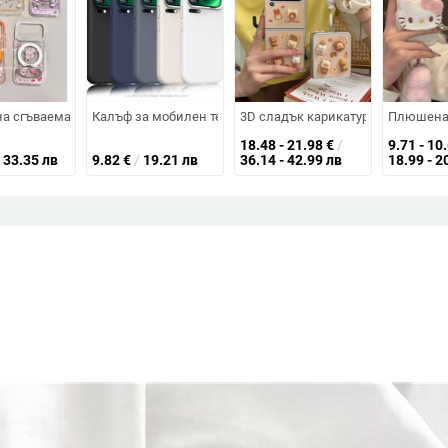
матова PU кожа, удароустойчив, разсейване на топлината, износоустойч
y 60x: силиконов корпус със матово покритие, защита срещу изпускане
а сгъваема стойка за калъфи на iPhone 15/16 Pro и 17 Pro Max
Калъф за мобилен телефон от течен силикон за Xiaomi 17
3D сладък карикатурен TPU калъф 
Плюшена KT
18.48 - 21.98
€
/
9.71 - 10
33.35 лв
9.82
€
/
19.21 лв
36.14 - 42.99 лв
18.99 - 2