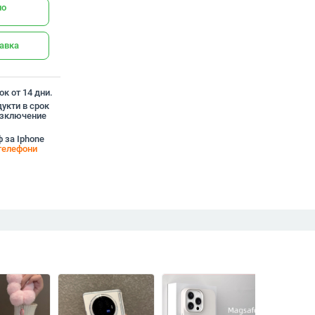
но
тавка
к от 14 дни.
укти в срок
 изключение
 за Iphone
телефони