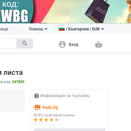
овци
Помощ
/
Български
/
EUR
search
account_circle
shopping_basket
Вход
и листа
в код:
247825
info
Информация за търговец
store
badu.bg
82.8% позитивни оценки