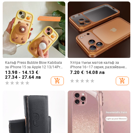
Калъф Press Bubble Blow Kabibala
Ултра тънък матов калъф за
за iPhone 15 за Apple 12 13/14Pro
iPhone 16–17 серия, разсейване
Max, устойчив на изпускане 11
на топлината, пълно покритие,
13.98 - 14.13
€
/
7.20
€
/
14.08 лв
удароустойчив и устойчив на
27.34 - 27.64 лв
add_shopping_cart
add_shopping_cart
отпечатъци