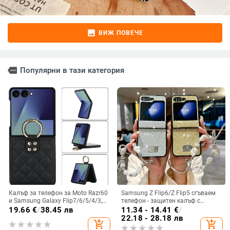
image
ВИЖ ПОВЕЧЕ
more
Популярни в тази категория
Калъф за телефон за Moto Razr60
Samsung Z Flip6/Z Flip5 сгъваем
и Samsung Galaxy Flip7/6/5/4/3,
телефон - защитен калъф с
сгъваем с пръстен, защита от
блестяща гривна
19.66
€
/
38.45 лв
11.34 - 14.41
€
/
изпускане, минималистичен PU
22.18 - 28.18 лв
add_shopping_cart
add_shopping_cart
кожен калъф, ръчна изработка