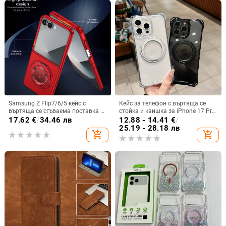
Samsung Z Flip7/6/5 кейс с
Кейс за телефон с въртяща се
въртяща се сгъваема поставка и
стойка и каишка за iPhone 17 Pro
магнитна скоба, 360° въртене,
Max, 16, 15 и iPhone 11
17.62
€
/
34.46 лв
12.88 - 14.41
€
/
защита при изпускане,
25.19 - 28.18 лв
add_shopping_cart
add_shopping_cart
поликарбонатен корпус