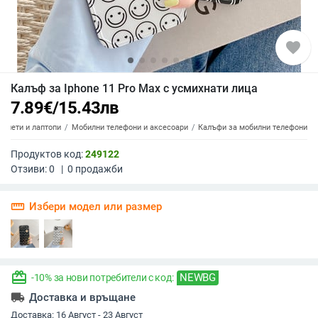
favorite
Калъф за Iphone 11 Pro Max с усмихнати лица
7.89
€
/
15.43
лв
аблети и лаптопи
Мобилни телефони и аксесоари
Калъфи за мобилни телефони
Продуктов код:
249122
Отзиви:
0
|
0
продажби
straighten
Избери модел или размер
redeem
NEWBG
-10% за нови потребители с код:
local_shipping
Доставка и връщане
Доставка:
16 Август - 23 Август