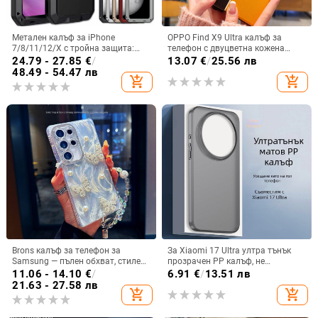
Метален калъф за iPhone
OPPO Find X9 Ultra калъф за
7/8/11/12/X с тройна защита:
телефон с двуцветна кожена
удароустойчив, прахоустойчив и
текстура и флуоресцентни линии,
24.79 - 27.85
€
/
13.07
€
/
25.56 лв
запечатан
GT8Pro защитен калъф
48.49 - 54.47 лв
add_shopping_cart
add_shopping_cart
Brons калъф за телефон за
За Xiaomi 17 Ultra ултра тънък
Samsung — пълен обхват, стилен
прозрачен PP калъф, не
и креативен дизайн, TPU
пожълтява, матиран финиш и
11.06 - 14.10
€
/
6.91
€
/
13.51 лв
материал, удароустойчив
гофриран модел
21.63 - 27.58 лв
add_shopping_cart
add_shopping_cart