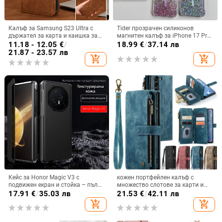
Калъф за Samsung S23 Ultra с
Tider прозрачен силиконов
държател за карта и каишка за
магнитен калъф за iPhone 17 Pro
през врата
Max, защита срещу падане,
11.18 - 12.05
€
/
18.99
€
/
37.14 лв
стилен дизайн
21.87 - 23.57 лв
add_shopping_cart
add_shopping_cart
Кейс за Honor Magic V3 с
кожен портфейлен калъф с
подвижен екран и стойка – пълна
множество слотове за карти и
защита, удароустойчив, против
цип за iPhone 11–17 Pro Max, XR,
17.91
€
/
35.03 лв
21.53
€
/
42.11 лв
износване, материал PC +
S24, S25
add_shopping_cart
add_shopping_cart
имитационна кожа, прецизна
обработка