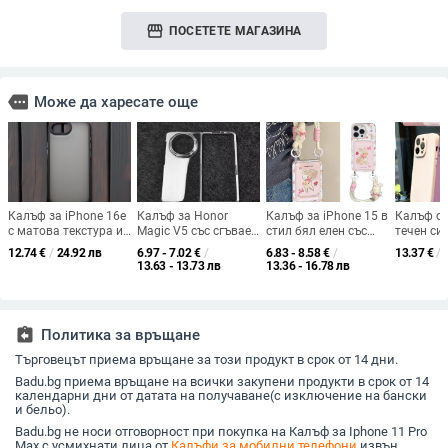
storefront
ПОСЕТЕТЕ МАГАЗИНА
more
Може да харесате още
Калъф за iPhone 16e
Калъф за Honor
Калъф за iPhone 15 в
Калъф от
с матова текстура и
Magic V5 със сгъваем
стил бял елен със
течен си
усещане за кожа, мек
дисплей, прозрачен,
сладък зайче и
пълно по
12.74
€
/
24.92 лв
6.97 - 7.02
€
/
6.83 - 8.58
€
/
13.37
€
/
силикон,
лъскав, PC материал
панделка, с каишка,
камерата
13.63 - 13.73 лв
13.36 - 16.78 лв
полупрозрачен,
карикатурен дизайн
14 Pro Ma
удароустойчив,
Pro и iPh
конструкция TPU+PC
удароус
assignment_return
Политика за връщане
Търговецът приема връщане за този продукт в срок от 14 дни.
Badu.bg приема връщане на всички закупени продукти в срок от 14
календарни дни от датата на получаване(с изключение на бански
и бельо).
Badu.bg не носи отговорност при покупка на Калъф за Iphone 11 Pro
Max с усмихнати лица от
Калъфи за мобилни телефони
извън