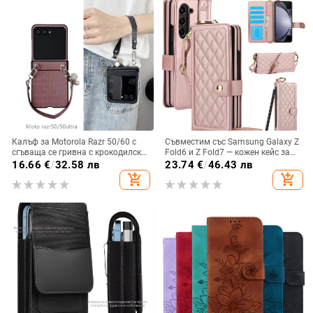
Калъф за Motorola Razr 50/60 с
Съвместим със Samsung Galaxy Z
сгъваща се гривна с крокодилски
Fold6 и Z Fold7 — кожен кейс за
релеф
телефон с слот за стилус,
16.66
€
/
32.58 лв
23.74
€
/
46.43 лв
сгъваем дизайн, елегантен стил, с
add_shopping_cart
add_shopping_cart
каишка за китката, за дами