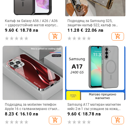
Калъф за Galaxy A56 / A26 / A36
Подходящ за Samsung S25,
– удароустойчив матов корпус
защитен калъф S22, калъф за
от PC+TPU с текстура на кожа
мобилен телефон Edge Drill, S24,
9.60
€
/
18.78 лв
11.28
€
/
22.06 лв
прозрачен магнитен държач със
add_shopping_cart
add_shopping_cart
стрази A56, брокат против
падане на пудра.
Подходящ за мобилен телефон
Samsung A17 матиран магнитен
Apple 16 с галванизирано стъкло
кейс 2-в-1 със усещане за кожа,
и ослепителна течаща светлина,
удароустойчива обвивка от
8.23
€
/
16.10 лв
9.60
€
/
18.78 лв
семпъл iPhone 17 Pro, модерен и
PC+TPU, цветове: розово,
add_shopping_cart
add_shopping_cart
лек луксозен 14 Plus.
червено, лилаво, синьо, черно