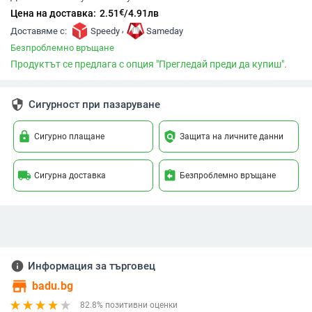
€
Цена на доставка:
2.51
/
4.91
лв
,
Доставяме с:
Speedy
Sameday
Безпроблемно връщане
Продуктът се предлага с опция "Прегледай преди да купиш".
security
Сигурност при пазаруване
lock
policy
Сигурно плащане
Защита на личните данни
local_shipping
assignment_return
Сигурна доставка
Безпроблемно връщане
info
Информация за търговец
store
badu.bg
82.8% позитивни оценки