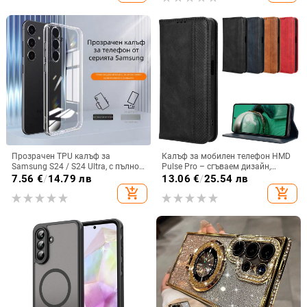
Прозрачен TPU калъф за
Калъф за мобилен телефон HMD
Samsung S24 / S24 Ultra, с пълно
Pulse Pro – сгъваем дизайн,
покритие и защита на камерата
магнитно задържане, джоб за
7.56
€
/
14.79 лв
13.06
€
/
25.54 лв
карти, TPU кожа, удароустойчив
add_shopping_cart
add_shopping_cart