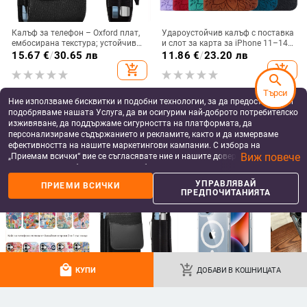
Калъф за телефон – Oxford плат,
Удароустойчив калъф с поставка
ембосирана текстура; устойчив
и слот за карта за iPhone 11–14
на износ и изпадане, против
Pro Max, изкуствена кожа,
15.67
€
/
30.65 лв
11.86
€
/
23.20 лв
отпечатъци; съвместим с iPhone
релефна украса
add_shopping_cart
add_shopping_cart
12, iPhone 13, iPhone 14 и други
search
Търси
Ние използваме бисквитки и подобни технологии, за да предоставяме и
подобряваме нашата Услуга, да ви осигурим най-доброто потребителско
изживяване, да поддържаме сигурността на платформата, да
персонализираме съдържанието и рекламите, както и да измерваме
ефективността на нашите маркетингови кампании. С избора на
Виж повече
„Приемам всички“ вие се съгласявате ние и нашите доверени партньори
да съхраняваме бисквитки и подобни технологии на вашето устройство
за рекламни и аналитични цели. Можете по всяко време да управлявате
УПРАВЛЯВАЙ
ПРИЕМИ ВСИЧКИ
своите предпочитания, като натиснете „Управлявай предпочитанията“.
ПРЕДПОЧИТАНИЯТА
За повече информация, моля, вижте нашата
Политика за защита на
данните
.
Силиконов защитен калъф за
Прозрачен ултра тънък твърд
Google Pixel 6 и Pixel 6 Pro,
калъф за Honor Magic V6, пълен
съвместим с Pixel 7a, пълна
обхват, защита от падане, за
7.00
€
/
13.69 лв
6.96
€
/
13.61 лв
защита
сгъваем дисплей, с огледална
local_mall
add_shopping_cart
add_shopping_cart
add_shopping_cart
КУПИ
ДОБАВИ В КОШНИЦАТА
повърхност