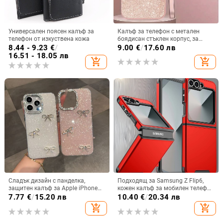
Универсален поясен калъф за
Калъф за телефон с метален
телефон от изкуствена кожа
боядисан стъклен корпус, за
iPhone 11–14 Pro Max,
8.44 - 9.23
€
/
9.00
€
/
17.60 лв
охлаждане, модел YK263
16.51 - 18.05 лв
add_shopping_cart
add_shopping_cart
Сладък дизайн с панделка,
Подходящ за Samsung Z Flip6,
защитен калъф за Apple iPhone
кожен калъф за мобилен телефон
11–15 Pro Max, пълен обхват
Flip5, твърд двустранен калъф
7.77
€
/
15.20 лв
10.40
€
/
20.34 лв
против падане за Flip7, защитен
add_shopping_cart
add_shopping_cart
калъф Armor