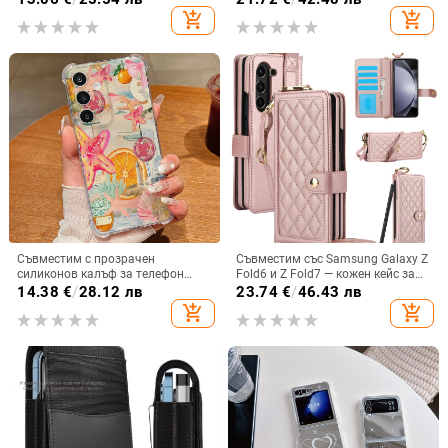
карти, TPU кожа, удароустойчив
против изпускане, за Samsung
add_shopping_cart
add_shopping_cart
Съвместим с прозрачен
Съвместим със Samsung Galaxy Z
силиконов калъф за телефон
Fold6 и Z Fold7 — кожен кейс за
Samsung S25 Ultra,
телефон с слот за стилус,
14.38
€
/
28.12 лв
23.74
€
/
46.43 лв
персонализиран рисуван дизайн
сгъваем дизайн, елегантен стил, с
add_shopping_cart
add_shopping_cart
за S24 FE и защитен калъф A55
каишка за китката, за дами
5G.