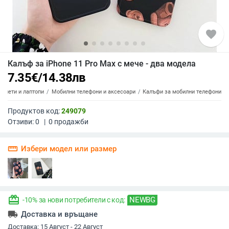
favorite
Калъф за iPhone 11 Pro Max с мече - два модела
7.35
€
/
14.38
лв
аблети и лаптопи
Мобилни телефони и аксесоари
Калъфи за мобилни телефони
Продуктов код:
249079
Отзиви:
0
|
0
продажби
straighten
Избери модел или размер
redeem
NEWBG
-10% за нови потребители с код:
local_shipping
Доставка и връщане
Доставка:
15 Август - 22 Август