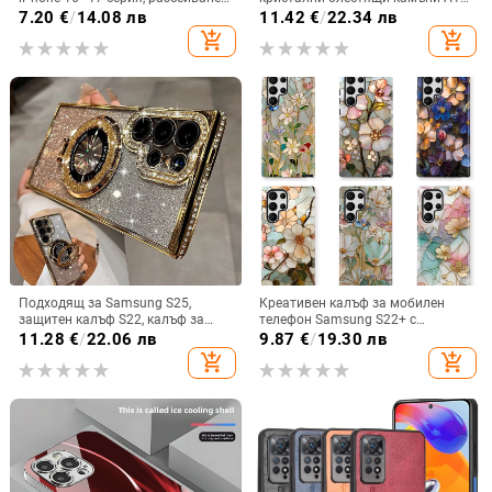
на топлината, пълно покритие,
A57IMD Aurora Bow и S24FE,
7.20
€
/
14.08 лв
11.42
€
/
22.34 лв
удароустойчив и устойчив на
защита от падане
add_shopping_cart
add_shopping_cart
отпечатъци
Подходящ за Samsung S25,
Креативен калъф за мобилен
защитен калъф S22, калъф за
телефон Samsung S22+ с
мобилен телефон Edge Drill, S24,
остъклено цвете, защита от
11.28
€
/
22.06 лв
9.87
€
/
19.30 лв
прозрачен магнитен държач със
падане, Ultra Film Case за Apple
add_shopping_cart
add_shopping_cart
стрази A56, брокат против
13
падане на пудра.