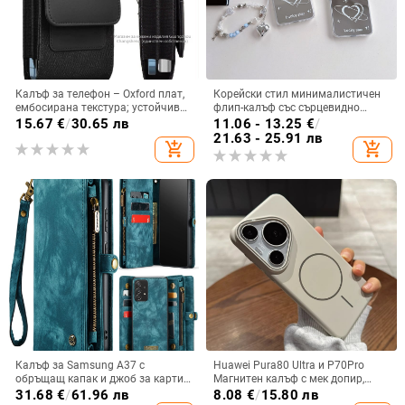
Калъф за телефон – Oxford плат,
Корейски стил минималистичен
ембосирана текстура; устойчив
флип-калъф със сърцевидно
на износ и изпадане, против
огледало за Samsung Galaxy Z
15.67
€
/
30.65 лв
11.06 - 13.25
€
/
отпечатъци; съвместим с iPhone
Flip 3/4/5
21.63 - 25.91 лв
add_shopping_cart
add_shopping_cart
12, iPhone 13, iPhone 14 и други
Калъф за Samsung A37 с
Huawei Pura80 Ultra и P70Pro
обръщащ капак и джоб за карти,
Магнитен калъф с мек допир,
защита от падане, A16 джоб за
ултра тънък PC корпус,
31.68
€
/
61.96 лв
8.08
€
/
15.80 лв