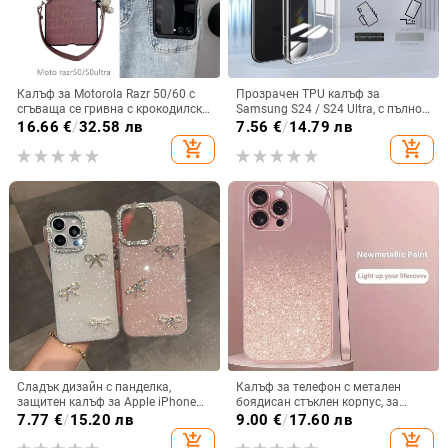
Калъф за Motorola Razr 50/60 с
Прозрачен TPU калъф за
сгъваща се гривна с крокодилски
Samsung S24 / S24 Ultra, с пълно
релеф
покритие и защита на камерата
16.66
€
/
32.58 лв
7.56
€
/
14.79 лв
add_shopping_cart
add_shopping_cart
Сладък дизайн с панделка,
Калъф за телефон с метален
защитен калъф за Apple iPhone
боядисан стъклен корпус, за
11–15 Pro Max, пълен обхват
iPhone 11–14 Pro Max,
7.77
€
/
15.20 лв
9.00
€
/
17.60 лв
охлаждане, модел YK263
add_shopping_cart
add_shopping_cart