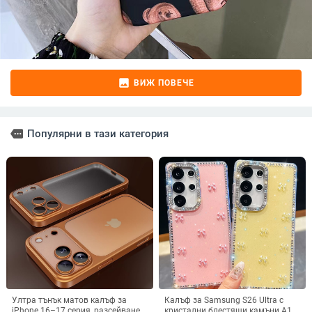
image
ВИЖ ПОВЕЧЕ
more
Популярни в тази категория
Ултра тънък матов калъф за
Калъф за Samsung S26 Ultra с
iPhone 16–17 серия, разсейване
кристални блестящи камъни A17,