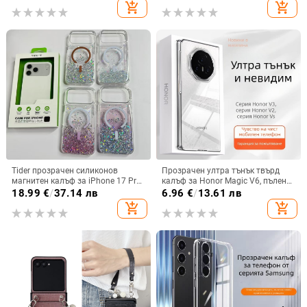
карта, A56 PU/TPU калъф,
противоударна защита
add_shopping_cart
add_shopping_cart
магнитно затваряне
Tider прозрачен силиконов
Прозрачен ултра тънък твърд
магнитен калъф за iPhone 17 Pro
калъф за Honor Magic V6, пълен
Max, защита срещу падане,
обхват, защита от падане, за
18.99
€
/
37.14 лв
6.96
€
/
13.61 лв
стилен дизайн
сгъваем дисплей, с огледална
add_shopping_cart
add_shopping_cart
повърхност