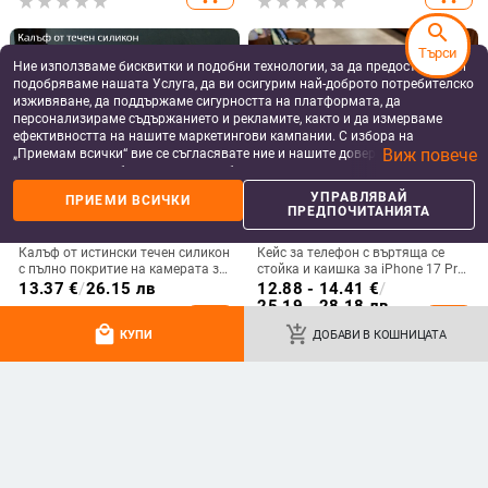
search
Търси
Ние използваме бисквитки и подобни технологии, за да предоставяме и
подобряваме нашата Услуга, да ви осигурим най-доброто потребителско
изживяване, да поддържаме сигурността на платформата, да
персонализираме съдържанието и рекламите, както и да измерваме
ефективността на нашите маркетингови кампании. С избора на
Виж повече
„Приемам всички“ вие се съгласявате ние и нашите доверени партньори
да съхраняваме бисквитки и подобни технологии на вашето устройство
за рекламни и аналитични цели. Можете по всяко време да управлявате
УПРАВЛЯВАЙ
ПРИЕМИ ВСИЧКИ
своите предпочитания, като натиснете „Управлявай предпочитанията“.
ПРЕДПОЧИТАНИЯТА
За повече информация, моля, вижте нашата
Политика за защита на
данните
.
Калъф от истински течен силикон
Кейс за телефон с въртяща се
с пълно покритие на камерата за
стойка и каишка за iPhone 17 Pro
iPhone 14 Pro Max, iPhone 13 Pro
Max, 16, 15 и iPhone 11
13.37
€
/
26.15 лв
12.88 - 14.41
€
/
и iPhone 12 — удароустойчив
25.19 - 28.18 лв
add_shopping_cart
add_shopping_cart
local_mall
add_shopping_cart
КУПИ
ДОБАВИ В КОШНИЦАТА