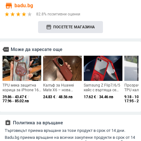
store
badu.bg
82.8% позитивни оценки
storefront
ПОСЕТЕТЕ МАГАЗИНА
more
Може да харесате още
TPU мека защитна
Калъф за Huawei
Samsung Z Flip7/6/5
Прозрач
корица за iPhone 16
Mate X6 – нова
кейс с въртяща се
TPU калъ
Pro Max
двойно-осна защита,
сгъваема поставка и
16 Pro M
39.86 - 43.47
€
/
24.83
€
/
48.56 лв
17.62
€
/
34.46 лв
9.18 - 10.
X5 колекционерско
магнитна скоба, 360°
камера и
77.96 - 85.02 лв
17.95 - 20
издание, пълна
въртене, защита при
контрол
защита на обектива,
изпускане,
против изпускане
поликарбонатен
корпус
assignment_return
Политика за връщане
Търговецът приема връщане за този продукт в срок от 14 дни.
Badu.bg приема връщане на всички закупени продукти в срок от 14