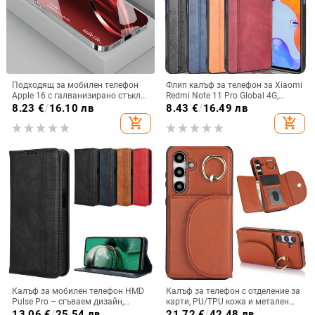
Подходящ за мобилен телефон
Флип калъф за телефон за Xiaomi
Apple 16 с галванизирано стъкло
Redmi Note 11 Pro Global 4G,
и ослепителна течаща светлина,
имитационна кожа, бизнес стил
8.23
€
/
16.10 лв
8.43
€
/
16.49 лв
семпъл iPhone 17 Pro, модерен и
add_shopping_cart
add_shopping_cart
лек луксозен 14 Plus.
Калъф за мобилен телефон HMD
Калъф за телефон с отделение за
Pulse Pro – сгъваем дизайн,
карти, PU/TPU кожа и метален
магнитно задържане, джоб за
пръстен; ръчна изработка,
13.06
€
/
25.54 лв
21.72
€
/
42.48 лв