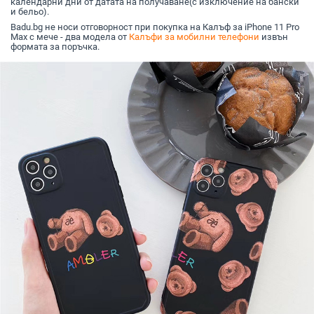
календарни дни от датата на получаване(с изключение на бански
и бельо).
Badu.bg не носи отговорност при покупка на Калъф за iPhone 11 Pro
Max с мече - два модела от
Калъфи за мобилни телефони
извън
формата за поръчка.