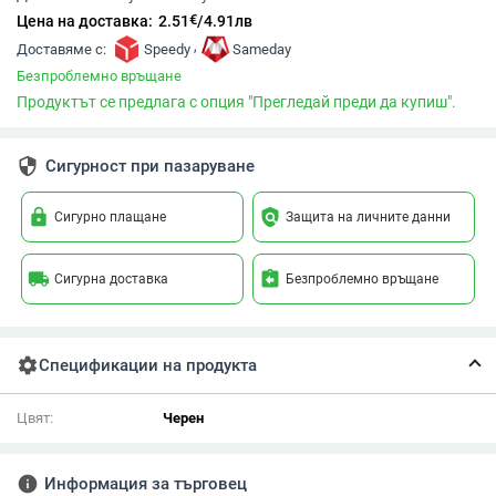
€
Цена на доставка:
2.51
/
4.91
лв
,
Доставяме с:
Speedy
Sameday
Безпроблемно връщане
Продуктът се предлага с опция "Прегледай преди да купиш".
security
Сигурност при пазаруване
lock
policy
Сигурно плащане
Защита на личните данни
local_shipping
assignment_return
Сигурна доставка
Безпроблемно връщане
settings
Спецификации на продукта
Цвят:
Черен
info
Информация за търговец