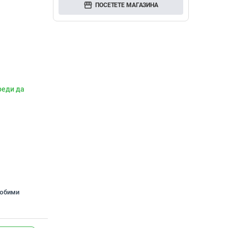
storefront
ПОСЕТЕТЕ МАГАЗИНА
реди да
любими