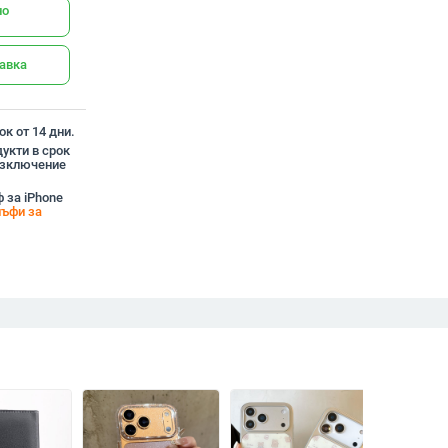
но
тавка
к от 14 дни.
укти в срок
 изключение
 за iPhone
ъфи за