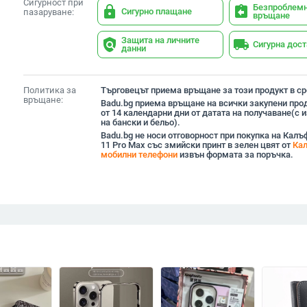
Сигурност при
Безпроблем
lock
assignment_return
Сигурно плащане
пазаруване:
връщане
Защита на личните
policy
local_shipping
Сигурна дос
данни
Политика за
Търговецът приема връщане за този продукт в сро
връщане:
Badu.bg приема връщане на всички закупени прод
от 14 календарни дни от датата на получаване(с
на бански и бельо).
Badu.bg не носи отговорност при покупка на Калъф
11 Pro Max със змийски принт в зелен цвят от
Кал
мобилни телефони
извън формата за поръчка.