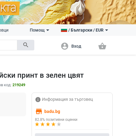
овци
Помощ
/
Български
/
EUR
search
account_circle
shopping_basket
Вход
йски принт в зелен цвят
в код:
219249
info
Информация за търговец
store
badu.bg
82.8% позитивни оценки