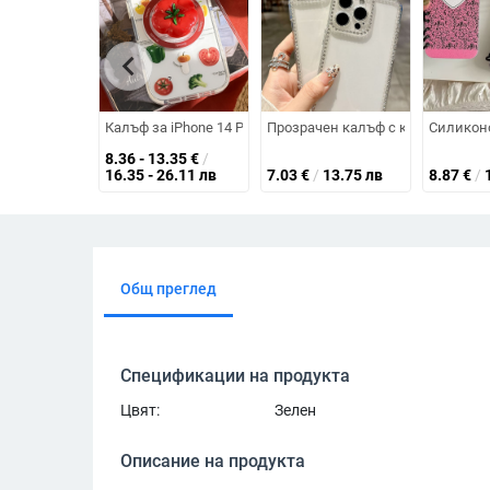
chevron_left
Калъф за iPhone 14 Pro Max с триизмерен мотив домати 
Прозрачен калъф с кристали за i
Силиконо
8.36 - 13.35
€
/
16.35 - 26.11 лв
7.03
€
/
13.75 лв
8.87
€
/
Общ преглед
Спецификации на продукта
Цвят:
Зелен
Описание на продукта