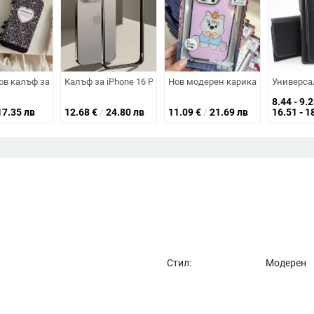
и зеленчуци и магнитна подставка – прозрачен
Phone 16 Pro Max и iPhone 15, TPU защитно покритие
в калъф за iPhone – прозрачен, дизайн със Splash Ink и мотиви книга и 
Калъф за iPhone 16 Pro Max с метална рамка в титанов цв
Нов модерен карикатурен удароус
Универса
8.44 - 9.
17.35 лв
12.68
€
/
24.80 лв
11.09
€
/
21.69 лв
16.51 - 1
Стил:
Модерен