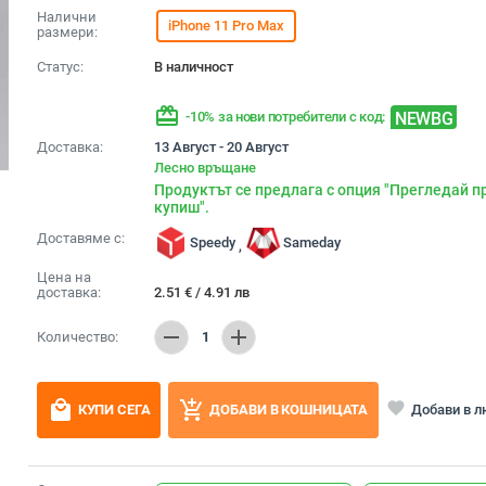
Налични
iPhone 11 Pro Max
размери:
Статус:
В наличност
redeem
NEWBG
-10% за нови потребители с код:
Доставка:
13 Август - 20 Август
Лесно връщане
Продуктът се предлага с опция "Прегледай п
купиш".
Доставяме с:
Speedy
Sameday
,
Цена на
доставка:
2.51
€
/
4.91
лв
remove
add
Количество:
1
local_mall
add_shopping_cart
favorite
Добави в 
КУПИ СЕГА
ДОБАВИ В КОШНИЦАТА