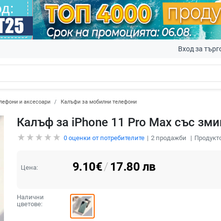
Вход за търг
лефони и аксесоари
Калъфи за мобилни телефони
Калъф за iPhone 11 Pro Max със зми
0
оценки от потребителите
2
продажби
Продукто
9.10
€
/
17.80
лв
Цена:
Налични
цветове: