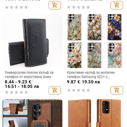
релефна украса
add_shopping_cart
add_shopping_cart
Универсален поясен калъф за
Креативен калъф за мобилен
телефон от изкуствена кожа
телефон Samsung S22+ с
остъклено цвете, защита от
8.44 - 9.23
€
/
9.87
€
/
19.30 лв
падане, Ultra Film Case за Apple
16.51 - 18.05 лв
add_shopping_cart
add_shopping_cart
13