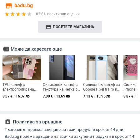
store
badu.bg
82.8% позитивни оценки
storefront
ПОСЕТЕТЕ МАГАЗИНА
more
Може да харесате още
TPU калъф с
Силиконов калъф с
Силиконов калъф за
Силиконо
електрополирана
текстура на четка за
Google Pixel 8 Pro и
iPhone –
деним текстура и
Samsung S21 FE,
Pixel 8A, пълен
дизайн съ
8.37
€
/
16.37 лв
7.00
€
/
13.69 лв
7.13
€
/
13.95 лв
8.87
€
/
1
големи отвори за
пълно покритие,
обхват, едноцветен,
и мотиви
iPhone — ултра
защита за Samsung
удароустойчив
тетрадка
тънък, кожоподобно
A82 и A21S,
усещане, защита
удароустойчив мек
срещу падане
кейс
assignment_return
Политика за връщане
Търговецът приема връщане за този продукт в срок от 14 дни.
Badu.bg приема връщане на всички закупени продукти в срок от 14