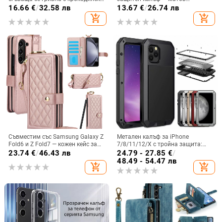
релеф
пластмасов, минималистичен
16.66
€
/
32.58 лв
13.67
€
/
26.74 лв
стил, против изпускане, магнитно
add_shopping_cart
add_shopping_cart
зареждане, възможност за
персонализация
Съвместим със Samsung Galaxy Z
Метален калъф за iPhone
Fold6 и Z Fold7 — кожен кейс за
7/8/11/12/X с тройна защита:
телефон с слот за стилус,
удароустойчив, прахоустойчив и
23.74
€
/
46.43 лв
24.79 - 27.85
€
/
сгъваем дизайн, елегантен стил, с
запечатан
48.49 - 54.47 лв
add_shopping_cart
add_shopping_cart
каишка за китката, за дами