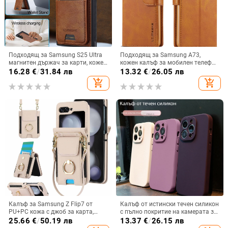
Подходящ за Samsung S25 Ultra
Подходящ за Samsung A73,
магнитен държач за карти, кожен
кожен калъф за мобилен телефон
калъф S24Plus, защитен калъф,
A36/A16, калъф за мобилен
16.28
€
/
31.84 лв
13.32
€
/
26.05 лв
разделен на части, калъф за
телефон A26/A56, флип калъф,
add_shopping_cart
add_shopping_cart
мобилен телефон Samsung
защитен калъф, невидима скоба.
Калъф за Samsung Z Flip7 от
Калъф от истински течен силикон
PU+PC кожа с джоб за карта,
с пълно покритие на камерата за
пръстен за държане, еластичен
iPhone 14 Pro Max, iPhone 13 Pro
25.66
€
/
50.19 лв
13.37
€
/
26.15 лв
държач за карти и кръстосана
и iPhone 12 — удароустойчив