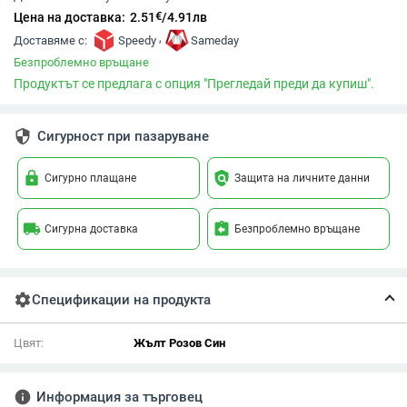
€
Цена на доставка:
2.51
/
4.91
лв
,
Доставяме с:
Speedy
Sameday
Безпроблемно връщане
Продуктът се предлага с опция "Прегледай преди да купиш".
security
Сигурност при пазаруване
lock
policy
Сигурно плащане
Защита на личните данни
local_shipping
assignment_return
Сигурна доставка
Безпроблемно връщане
settings
Спецификации на продукта
Цвят:
Жълт Розов Син
info
Информация за търговец