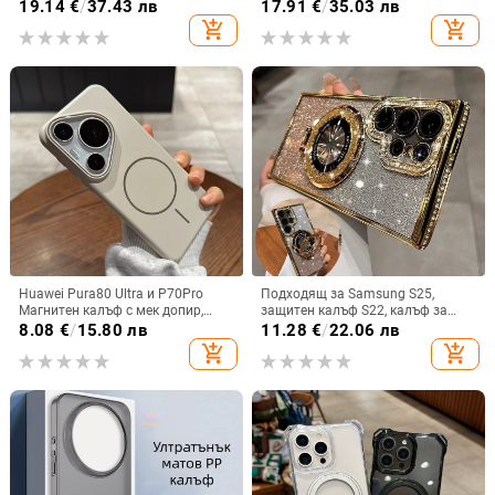
дизайн, изкуствена кожа и
защита, удароустойчив, против
19.14
€
/
37.43 лв
17.91
€
/
35.03 лв
електроплакиране
износване, материал PC +
add_shopping_cart
add_shopping_cart
имитационна кожа, прецизна
обработка
Huawei Pura80 Ultra и P70Pro
Подходящ за Samsung S25,
Магнитен калъф с мек допир,
защитен калъф S22, калъф за
ултра тънък PC корпус,
мобилен телефон Edge Drill, S24,
8.08
€
/
15.80 лв
11.28
€
/
22.06 лв
противоударна защита
прозрачен магнитен държач със
add_shopping_cart
add_shopping_cart
стрази A56, брокат против
падане на пудра.