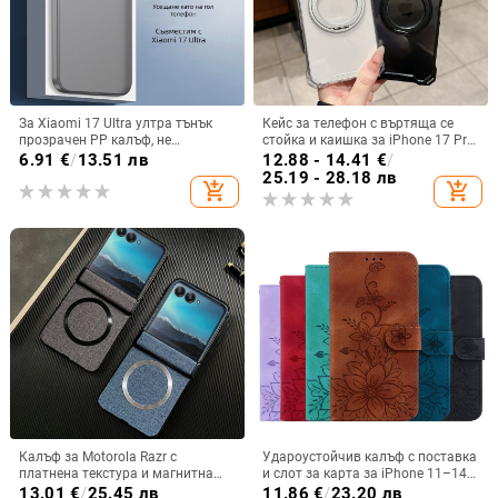
За Xiaomi 17 Ultra ултра тънък
Кейс за телефон с въртяща се
прозрачен PP калъф, не
стойка и каишка за iPhone 17 Pro
пожълтява, матиран финиш и
Max, 16, 15 и iPhone 11
6.91
€
/
13.51 лв
12.88 - 14.41
€
/
гофриран модел
25.19 - 28.18 лв
add_shopping_cart
add_shopping_cart
Калъф за Motorola Razr с
Удароустойчив калъф с поставка
платнена текстура и магнитна
и слот за карта за iPhone 11–14
панта, флип
Pro Max, изкуствена кожа,
13.01
€
/
25.45 лв
11.86
€
/
23.20 лв