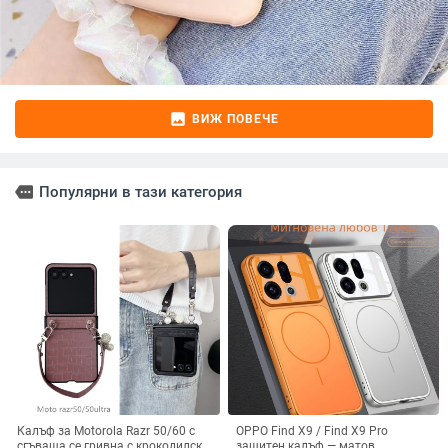
image
ВИЖ ПОВЕЧЕ
more
Популярни в тази категория
Калъф за Motorola Razr 50/60 с
OPPO Find X9 / Find X9 Pro
сгъваща се гривна с крокодилски
защитен калъф — матов