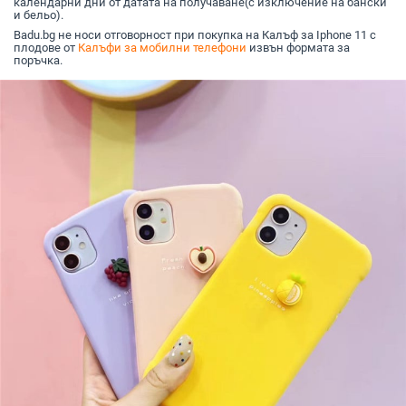
календарни дни от датата на получаване(с изключение на бански
и бельо).
Badu.bg не носи отговорност при покупка на Калъф за Iphone 11 с
плодове от
Калъфи за мобилни телефони
извън формата за
поръчка.