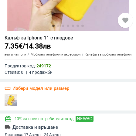
favorite
Калъф за Iphone 11 с плодове
7.35
€
/
14.38
лв
аблети и лаптопи
Мобилни телефони и аксесоари
Калъфи за мобилни телефони
Продуктов код:
249172
Отзиви:
0
|
4
продажби
straighten
Избери модел или размер
redeem
NEWBG
-10% за нови потребители с код:
local_shipping
Доставка и връщане
Доставка:
17 Август - 24 Август