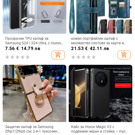
Прозрачен TPU калъф за
кожен портфейлен калъф с
Samsung S24 / S24 Ultra, с пълно
множество слотове за карти и
покритие и защита на камерата
цип за iPhone 11–17 Pro Max, XR,
7.56
€
/
14.79 лв
21.53
€
/
42.11 лв
S24, S25
add_shopping_cart
add_shopping_cart
Защитен калъф за Samsung
Кейс за Honor Magic V3 с
Zflip7/Zflip6 със 2-в-1 луксозен
подвижен екран и стойка – пълна