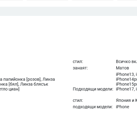
стил:
Всичко в
занаят:
Матов
iPhone13, 
а папийонка [розов], Линза
iPhone14pr
нка [бял], Линза блясък
iPhone15p
етло циан]
Подходящи модели:
iPhone17, 
стил:
Япония и 
подходящи модели:
iPhone