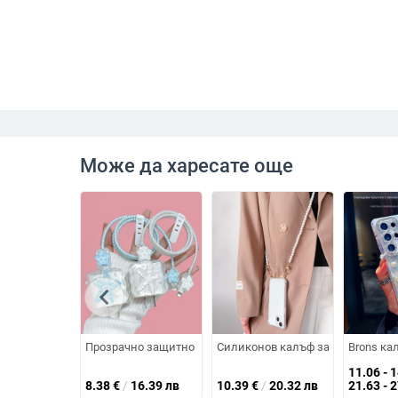
Може да харесате още
chevron_left
Прозрачно защитно покритие за зарядното на Apple и каб
Силиконов калъф за iPhone 14/15
Brons ка
11.06 - 
8.38
€
/
16.39 лв
10.39
€
/
20.32 лв
21.63 - 