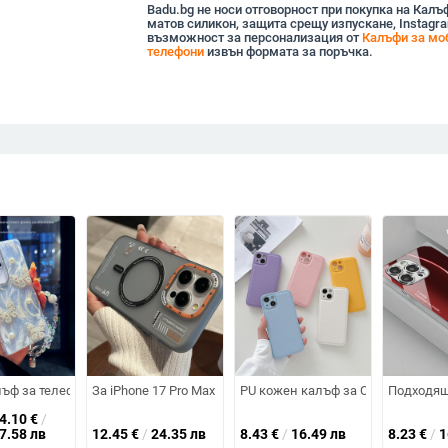
Badu.bg не носи отговорност при покупка на Калъф
матов силикон, защита срещу изпускане, Instagra
възможност за персонализация от
Калъфи за мо
телефони
извън формата за поръчка.
ела за iPhone 15, 20/18W
/16 Pro Max с презрамка за врата и перлена кръстосана презрамка, пъл
лъф за телефон за Samsung — пълен обхват, стилен и креативен дизайн,
За iPhone 17 Pro Max — магнитен матов калъф с текстура 
PU кожен калъф за OPPO K9 Pro, 
Подходящ 
14.10
€
/
27.58 лв
12.45
€
/
24.35 лв
8.43
€
/
16.49 лв
8.23
€
/
1