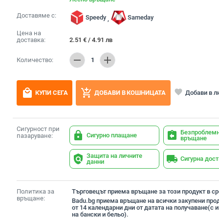
Доставяме с:
Speedy
Sameday
,
Цена на
доставка:
2.51
€
/
4.91
лв
remove
add
Количество:
1
local_mall
add_shopping_cart
favorite
Добави в 
КУПИ СЕГА
ДОБАВИ В КОШНИЦАТА
Сигурност при
Безпроблем
lock
assignment_return
Сигурно плащане
пазаруване:
връщане
Защита на личните
policy
local_shipping
Сигурна дос
данни
Политика за
Търговецът приема връщане за този продукт в сро
връщане:
Badu.bg приема връщане на всички закупени прод
от 14 календарни дни от датата на получаване(с
на бански и бельо).