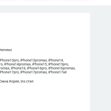
ключено
iPhone13pro, iPhone13promax, iPhone14,
o, iPhone14promax, iPhone15, iPhone15pro,
romax, iPhone16, iPhone16pro, iPhone16promax,
iPhone17pro, iPhone17promax, iPhone17air
Южна Корея, Ins стил