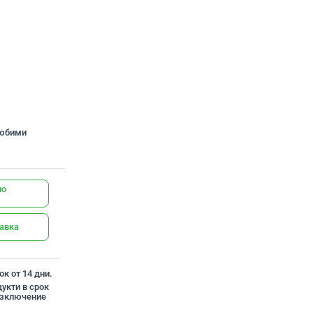
любими
но
тавка
к от 14 дни.
укти в срок
 изключение