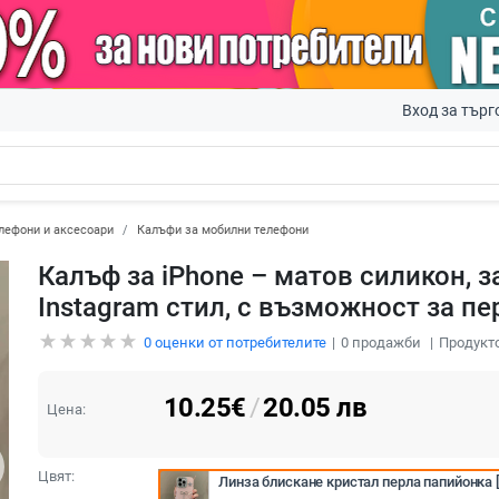
Вход за търг
лефони и аксесоари
Калъфи за мобилни телефони
Калъф за iPhone – матов силикон, 
Instagram стил, с възможност за п
0
оценки от потребителите
0
продажби
Продукто
10.25
€
/
20.05
лв
Цена:
Цвят:
Линза блискане кристал перла папийонка 