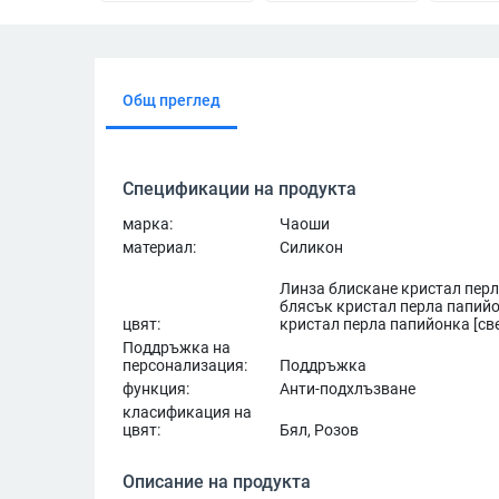
Общ преглед
Спецификации на продукта
марка:
Чаоши
материал:
Силикон
Линза блискане кристал перл
блясък кристал перла папийо
цвят:
кристал перла папийонка [св
Поддръжка на
персонализация:
Поддръжка
функция:
Анти-подхлъзване
класификация на
цвят:
Бял, Розов
Описание на продукта