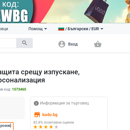
овци
Помощ
/
Български
/
EUR
search
account_circle
shopping_basket
Вход
защита срещу изпускане,
ерсонализация
в код:
1573465
info
Информация за търговец
store
badu.bg
82.8% позитивни оценки
[розов]