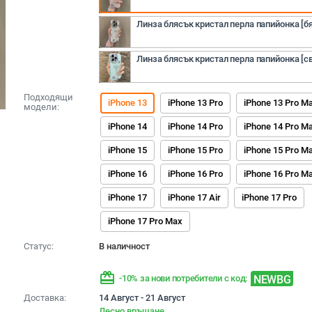
Линза блясък кристал перла папийонка [б
Линза блясък кристал перла папийонка [с
Подходящи
iPhone 13
iPhone 13 Pro
iPhone 13 Pro M
модели:
iPhone 14
iPhone 14 Pro
iPhone 14 Pro M
iPhone 15
iPhone 15 Pro
iPhone 15 Pro M
iPhone 16
iPhone 16 Pro
iPhone 16 Pro M
iPhone 17
iPhone 17 Air
iPhone 17 Pro
iPhone 17 Pro Max
Статус:
В наличност
redeem
NEWBG
-10% за нови потребители с код:
Доставка:
14 Август - 21 Август
Лесно връщане