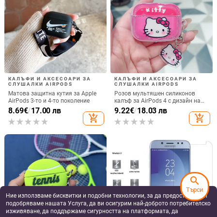
dasmte защитен калъф за
Метален калъф за iPhone
Motorola Razr 50/60 и Moto Razr
7/8/11/12/X с тройна защита:
2024 с сгъваем дисплей
удароустойчив, прахоустойчив и
10.91
€
/
21.34 лв
24.79 - 27.85
€
/
запечатан
48.49 - 54.47 лв
add_shopping_cart
add_shopping_cart
Калъф за телефон с метален
Калъф за Motorola Razr 50/60 с
боядисан стъклен корпус, за
сгъваща се гривна с крокодилски
iPhone 11–14 Pro Max,
релеф
9.00
€
/
17.60 лв
16.66
€
/
32.58 лв
охлаждане, модел YK263
add_shopping_cart
add_shopping_cart
search
Търси
Ние използваме бисквитки и подобни технологии, за да предоставяме и
подобряваме нашата Услуга, да ви осигурим най-доброто потребителско
изживяване, да поддържаме сигурността на платформата, да