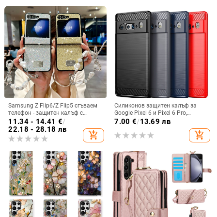
Samsung Z Flip6/Z Flip5 сгъваем
Силиконов защитен калъф за
телефон - защитен калъф с
Google Pixel 6 и Pixel 6 Pro,
блестяща гривна
съвместим с Pixel 7a, пълна
11.34 - 14.41
€
/
7.00
€
/
13.69 лв
защита
22.18 - 28.18 лв
add_shopping_cart
add_shopping_cart