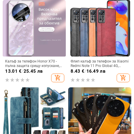
Калъф за телефон Honor X70 -
Флип калъф за телефон за Xiaomi
пълна защита срещу изпускане,
Redmi Note 11 Pro Global 4G,
закалено стъкло, модел Аурора
имитационна кожа, бизнес стил
13.01
€
/
25.45 лв
8.43
€
/
16.49 лв
add_shopping_cart
add_shopping_cart