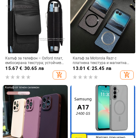
Калъф за телефон – Oxford плат,
Калъф за Motorola Razr с
ембосирана текстура; устойчив
платнена текстура и магнитна
на износ и изпадане, против
панта, флип
15.67
€
/
30.65 лв
13.01
€
/
25.45 лв
отпечатъци; съвместим с iPhone
add_shopping_cart
add_shopping_cart
12, iPhone 13, iPhone 14 и други