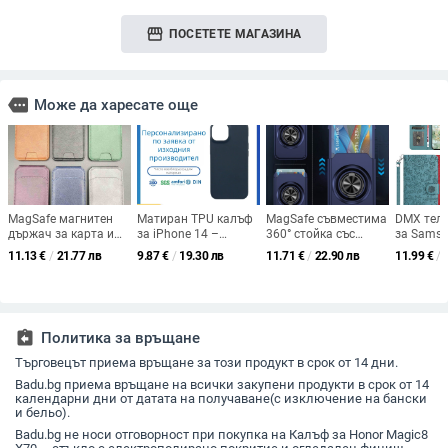
storefront
ПОСЕТЕТЕ МАГАЗИНА
more
Може да харесате още
MagSafe магнитен
Матиран TPU калъф
MagSafe съвместима
DMX теле
държач за карта и
за iPhone 14 –
360° стойка със
за Sams
стойка за iPhone
рециклиран
силно магнитно
S25/S24/
11.13
€
/
21.77 лв
9.87
€
/
19.30 лв
11.71
€
/
22.90 лв
11.99
€
/
материал,
задържане,
флип-от
минималистичен
прозрачен PC корпус
дизайн, 
дизайн,
с слот за карта и
карти и 
персонализиран
персонализирано
PU+TPU,
узор
лого
изработ
assignment_return
Политика за връщане
Търговецът приема връщане за този продукт в срок от 14 дни.
Badu.bg приема връщане на всички закупени продукти в срок от 14
календарни дни от датата на получаване(с изключение на бански
и бельо).
Badu.bg не носи отговорност при покупка на Калъф за Honor Magic8