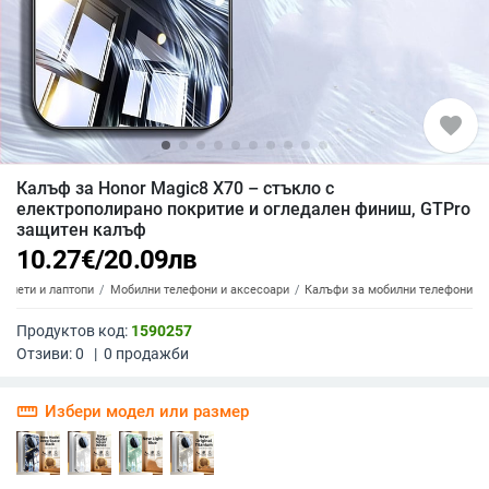
favorite
Калъф за Honor Magic8 X70 – стъкло с
електрополирано покритие и огледален финиш, GTPro
защитен калъф
10.27
€
/
20.09
лв
аблети и лаптопи
Мобилни телефони и аксесоари
Калъфи за мобилни телефони
Продуктов код:
1590257
Отзиви:
0
|
0
продажби
straighten
Избери модел или размер