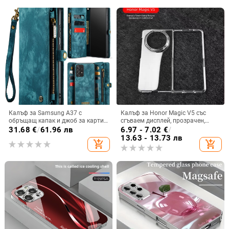
Калъф за Samsung A37 с
Калъф за Honor Magic V5 със
обръщащ капак и джоб за карти,
сгъваем дисплей, прозрачен,
защита от падане, A16 джоб за
лъскав, PC материал
31.68
€
/
61.96 лв
6.97 - 7.02
€
/
карта, A56 PU/TPU калъф,
13.63 - 13.73 лв
add_shopping_cart
add_shopping_cart
магнитно затваряне