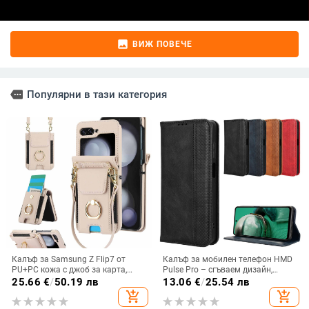
image
ВИЖ ПОВЕЧЕ
more
Популярни в тази категория
Калъф за Samsung Z Flip7 от
Калъф за мобилен телефон HMD
PU+PC кожа с джоб за карта,
Pulse Pro – сгъваем дизайн,
пръстен за държане, еластичен
магнитно задържане, джоб за
25.66
€
/
50.19 лв
13.06
€
/
25.54 лв
държач за карти и кръстосана
карти, TPU кожа, удароустойчив
add_shopping_cart
add_shopping_cart
презрамка