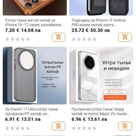
Ултра тънък матов калъф за
Подходящ за iPhone 15 Vertical
iPhone 16–17 серия, разсейване
PRO кожен калъф, карта,
на топлината, пълно покритие,
оксфордски плат, найлонов плат,
7.20
€
/
14.08 лв
25.72
€
/
50.30 лв
удароустойчив и устойчив на
колан, чанта за кръста на
add_shopping_cart
add_shopping_cart
отпечатъци
мобилен телефон
За Xiaomi 17 Ultra ултра тънък
Прозрачен ултра тънък твърд
прозрачен PP калъф, не
калъф за Honor Magic V6, пълен
пожълтява, матиран финиш и
обхват, защита от падане, за
6.91
€
/
13.51 лв
6.96
€
/
13.61 лв
гофриран модел
сгъваем дисплей, с огледална
add_shopping_cart
add_shopping_cart
повърхност