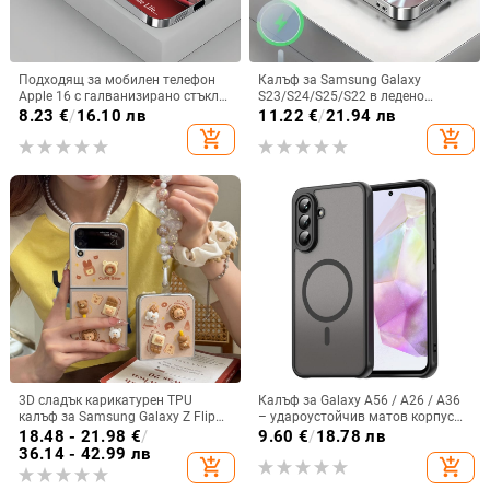
Подходящ за мобилен телефон
Калъф за Samsung Galaxy
Apple 16 с галванизирано стъкло
S23/S24/S25/S22 в ледено
и ослепителна течаща светлина,
кристално розово със стъклена
8.23
€
/
16.10 лв
11.22
€
/
21.94 лв
семпъл iPhone 17 Pro, модерен и
повърхност и метално боядисано
add_shopping_cart
add_shopping_cart
лек луксозен 14 Plus.
покритие
3D сладък карикатурен TPU
Калъф за Galaxy A56 / A26 / A36
калъф за Samsung Galaxy Z Flip
– удароустойчив матов корпус
6/3/4, защита срещу изпускане,
от PC+TPU с текстура на кожа
18.48 - 21.98
€
/
9.60
€
/
18.78 лв
корейски стил
36.14 - 42.99 лв
add_shopping_cart
add_shopping_cart