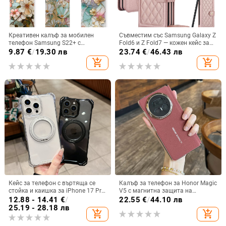
Креативен калъф за мобилен
Съвместим със Samsung Galaxy Z
телефон Samsung S22+ с
Fold6 и Z Fold7 — кожен кейс за
остъклено цвете, защита от
телефон с слот за стилус,
9.87
€
/
19.30 лв
23.74
€
/
46.43 лв
падане, Ultra Film Case за Apple
сгъваем дизайн, елегантен стил, с
add_shopping_cart
add_shopping_cart
13
каишка за китката, за дами
Кейс за телефон с въртяща се
Калъф за телефон за Honor Magic
стойка и каишка за iPhone 17 Pro
V5 с магнитна защита на
Max, 16, 15 и iPhone 11
централната ос, пълна защита на
12.88 - 14.41
€
/
22.55
€
/
44.10 лв
обектива, кожа,
25.19 - 28.18 лв
add_shopping_cart
add_shopping_cart
електроплатиране, защита срещу
изпускане