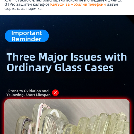
X70 – стъкло с електрополирано покритие и огледален финиш,
GTPro защитен калъф от
Калъфи за мобилни телефони
извън
формата за поръчка.