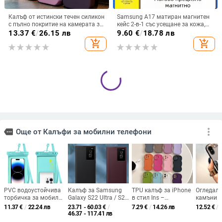
Калъф от истински течен силикон
Samsung A17 матиран магнитен
с пълно покритие на камерата за
кейс 2-в-1 със усещане за кожа,
iPhone 14 Pro Max, iPhone 13 Pro
удароустойчива обвивка от
13.37
€
/
26.15 лв
9.60
€
/
18.78 лв
и iPhone 12 — удароустойчив
PC+TPU, цветове: розово,
add_shopping_cart
add_shopping_cart
червено, лилаво, синьо, черно
Калъф за телефон с отделение за
Подходящ за Samsung A73,
карти, PU/TPU кожа и метален
кожен калъф за мобилен телефон
пръстен; ръчна изработка,
A36/A16, калъф за мобилен
21.72
€
/
42.48 лв
13.32
€
/
26.05 лв
против изпускане, за Samsung
телефон A26/A56, флип калъф,
add_shopping_cart
add_shopping_cart
защитен калъф, невидима скоба.