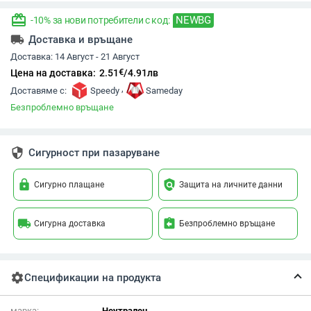
redeem
NEWBG
-10% за нови потребители с код:
local_shipping
Доставка и връщане
Доставка:
14 Август - 21 Август
€
Цена на доставка:
2.51
/
4.91
лв
,
Доставяме с:
Speedy
Sameday
Безпроблемно връщане
security
Сигурност при пазаруване
lock
policy
Сигурно плащане
Защита на личните данни
local_shipping
assignment_return
Сигурна доставка
Безпроблемно връщане
settings
Спецификации на продукта
марка:
Неутрален