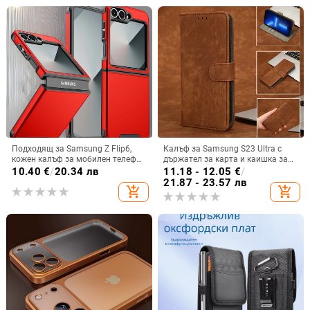
Подходящ за Samsung Z Flip6,
Калъф за Samsung S23 Ultra с
кожен калъф за мобилен телефон
държател за карта и каишка за
Flip5, твърд двустранен калъф
през врата
10.40
€
/
20.34 лв
11.18 - 12.05
€
/
против падане за Flip7, защитен
21.87 - 23.57 лв
add_shopping_cart
add_shopping_cart
калъф Armor