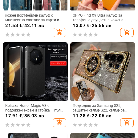
кожен портфейлен калъф с
OPPO Find X9 Ultra калъф за
множество слотове за карти и
телефон с двуцветна кожена
цип за iPhone 11–17 Pro Max, XR,
текстура и флуоресцентни линии,
21.53
€
/
42.11 лв
13.07
€
/
25.56 лв
S24, S25
GT8Pro защитен калъф
add_shopping_cart
add_shopping_cart
Кейс за Honor Magic V3 с
Подходящ за Samsung S25,
подвижен екран и стойка – пълна
защитен калъф S22, калъф за
защита, удароустойчив, против
мобилен телефон Edge Drill, S24,
17.91
€
/
35.03 лв
11.28
€
/
22.06 лв
износване, материал PC +
прозрачен магнитен държач със
add_shopping_cart
add_shopping_cart
имитационна кожа, прецизна
стрази A56, брокат против
обработка
падане на пудра.