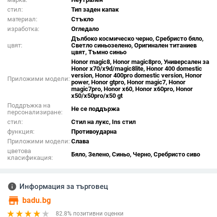
стил:
Тип заден капак
материал:
Стъкло
изработка:
Огледало
Дълбоко космическо черно, Сребристо бяло,
цвят:
Светло синьозелено, Оригинален титаниев
цвят, Тъмно синьо
Honor magic8, Honor magic8pro, Универсален за
Honor x70/x9d/magic8lite, Honor 400 domestic
version, Honor 400pro domestic version, Honor
Приложими модели:
power, Honor gtpro, Honor magic7, Honor
magic7pro, Honor x60, Honor x60pro, Honor
x50/x50pro/x50 gt
Поддръжка на
Не се поддържа
персонализиране:
стил:
Стил на лукс, Ins стил
функция:
Противоударна
Приложими модели:
Слава
цветова
Бяло, Зелено, Синьо, Черно, Сребристо сиво
класификация:
info
Информация за търговец
store
badu.bg
82.8% позитивни оценки