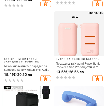
вертикално ползване, QC3.0, 2 A,
add_shopping_cart
add_shopping_cart
15 W, Бързо зареждане
БЕЗЖИЧНИ ЦИФРОВИ
КУТИИ ЗА ВЪНШНИ БАТЕРИИ
ЗАРЯДНИ УСТРОЙСТВА
Подходящ за Xiaomi Power Bank
Безжично магнитно зарядно за
Pocket Edition Pro защитен калъф
Samsung Galaxy Watch 3–8, Active
33W силиконов 10000mA
13.58
€
/
26.56 лв
1/2 • QC2.0 • Магнитно зареждане
15.49
€
/
30.30 лв
неплъзгащ се защитен калъф за
• 3W / 1A
add_shopping_cart
add_shopping_cart
Power Bank