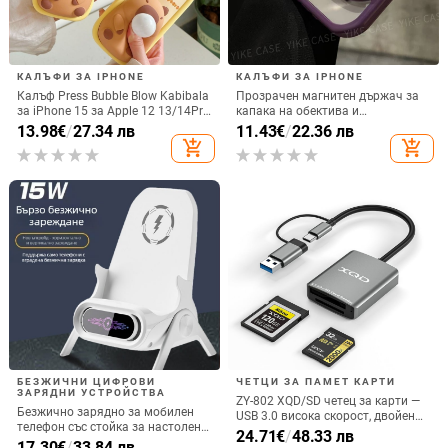
КАЛЪФИ ЗА IPHONE
КАЛЪФИ ЗА IPHONE
Калъф Press Bubble Blow Kabibala
Прозрачен магнитен държач за
за iPhone 15 за Apple 12 13/14Pro
капака на обектива и
Max, устойчив на изпускане 11
удароустойчив твърд калъф за
13.98
€
/
27.34 лв
11.43
€
/
22.36 лв
iPhone 17 Pro Max
add_shopping_cart
add_shopping_cart
БЕЗЖИЧНИ ЦИФРОВИ
ЧЕТЦИ ЗА ПАМЕТ КАРТИ
ЗАРЯДНИ УСТРОЙСТВА
ZY-802 XQD/SD четец за карти —
Безжично зарядно за мобилен
USB 3.0 висока скорост, двойен
телефон със стойка за настолен
интерфейс Type-C и USB,
24.71
€
/
48.33 лв
монтаж за хоризонтално или
17.30
€
/
33.84 лв
алуминиев сплав + ABS