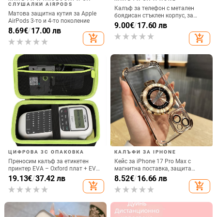
СЛУШАЛКИ AIRPODS
Калъф за телефон с метален
Матова защитна кутия за Apple
боядисан стъклен корпус, за
AirPods 3-то и 4-то поколение
iPhone 11–14 Pro Max,
9.00
€
/
17.60 лв
8.69
€
/
17.00 лв
охлаждане, модел YK263
add_shopping_cart
add_shopping_cart
ЦИФРОВА 3C ОПАКОВКА
КАЛЪФИ ЗА IPHONE
Преносим калъф за етикетен
Кейс за iPhone 17 Pro Max с
принтер EVA – Oxford плат + EVA,
магнитна поставка, защита
горещо пресовано EVA и шиене,
срещу изпускане на четирите
19.13
€
/
37.42 лв
8.52
€
/
16.66 лв
товароподемност 10 кг
ъгъла, акрилен корпус с
add_shopping_cart
add_shopping_cart
електроплатиран финиш