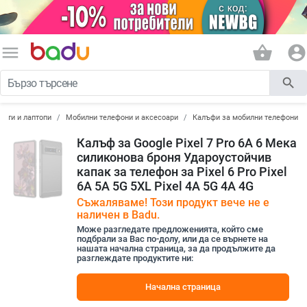
menu
shopping_basket
account_circle
search
лети и лаптопи
Мобилни телефони и аксесоари
Калъфи за мобилни телефони
Калъф за Google Pixel 7 Pro 6A 6 Мека
силиконова броня Удароустойчив
капак за телефон за Pixel 6 Pro Pixel
6A 5A 5G 5XL Pixel 4A 5G 4A 4G
Съжаляваме! Този продукт вече не е
наличен в Badu.
Може разгледате предложенията, който сме
подбрали за Вас по-долу, или да се върнете на
нашата начална страница, за да продължите да
разглеждате продуктите ни:
Начална страница