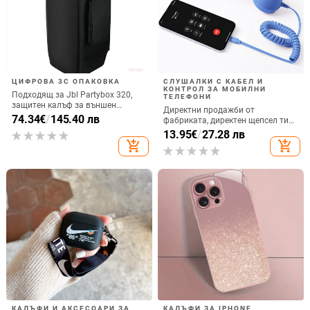
ЦИФРОВА 3C ОПАКОВКА
СЛУШАЛКИ С КАБЕЛ И
КОНТРОЛ ЗА МОБИЛНИ
Подходящ за Jbl Partybox 320,
ТЕЛЕФОНИ
защитен калъф за външен
Директни продажби от
високоговорител, калъф за
74.34
€
/
145.40 лв
фабриката, директен щепсел тип
количка Stage 320 Audio,
C, мобилен телефон, Douyin
13.95
€
/
27.28 лв
прахозащитно покритие.
Internet Celebrity, електрически
add_shopping_cart
add_shopping_cart
микрофон, слушалки с C порт,
кабелна слушалка
КАЛЪФИ И АКСЕСОАРИ ЗА
КАЛЪФИ ЗА IPHONE