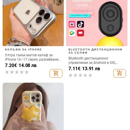
КАЛЪФИ ЗА IPHONE
BLUETOOTH ДИСТАНЦИОННИ
ЗА СЕЛФИ
Ултра тънък матов калъф за
Bluetooth дистанционно
iPhone 16–17 серия, разсейване
управление за Android и iOS,
на топлината, пълно покритие,
7.20
€
/
14.08 лв
универсално за снимки и
7.11
€
/
13.91 лв
удароустойчив и устойчив на
видеозаписи, модел 6-key tremolo,
add_shopping_cart
add_shopping_cart
отпечатъци
Vernon, ABS материал, тегло 15 g