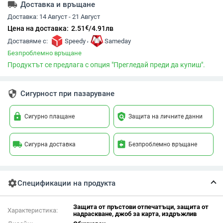
local_shipping
Доставка и връщане
Доставка:
14 Август - 21 Август
€
Цена на доставка:
2.51
/
4.91
лв
,
Доставяме с:
Speedy
Sameday
Безпроблемно връщане
Продуктът се предлага с опция "Прегледай преди да купиш".
security
Сигурност при пазаруване
lock
policy
Сигурно плащане
Защита на личните данни
local_shipping
assignment_return
Сигурна доставка
Безпроблемно връщане
settings
Спецификации на продукта
Защита от пръстови отпечатъци, защита от
Характеристика:
надраскване, джоб за карта, издръжлив