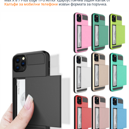
Max X 8 7 Plus Edge TPU Armor Удароустойчив заден капак от
Калъфи за мобилни телефони
извън формата за поръчка.