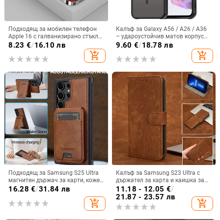
Подходящ за мобилен телефон
Калъф за Galaxy A56 / A26 / A36
Apple 16 с галванизирано стъкло
– удароустойчив матов корпус
и ослепителна течаща светлина,
от PC+TPU с текстура на кожа
8.23
€
/
16.10 лв
9.60
€
/
18.78 лв
семпъл iPhone 17 Pro, модерен и
add_shopping_cart
add_shopping_cart
лек луксозен 14 Plus.
Подходящ за Samsung S25 Ultra
Калъф за Samsung S23 Ultra с
магнитен държач за карти, кожен
държател за карта и каишка за
калъф S24Plus, защитен калъф,
през врата
16.28
€
/
31.84 лв
11.18 - 12.05
€
/
разделен на части, калъф за
21.87 - 23.57 лв
add_shopping_cart
add_shopping_cart
мобилен телефон Samsung