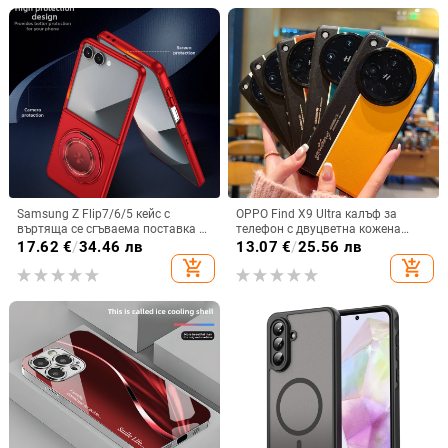
Samsung Z Flip7/6/5 кейс с
OPPO Find X9 Ultra калъф за
въртяща се сгъваема поставка и
телефон с двуцветна кожена
магнитна скоба, 360° въртене,
текстура и флуоресцентни линии,
17.62
€
/
34.46 лв
13.07
€
/
25.56 лв
защита при изпускане,
GT8Pro защитен калъф
add_shopping_cart
add_shopping_cart
поликарбонатен корпус