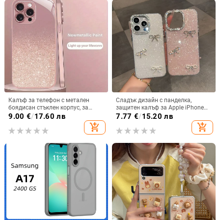
Калъф за телефон с метален
Сладък дизайн с панделка,
боядисан стъклен корпус, за
защитен калъф за Apple iPhone
iPhone 11–14 Pro Max,
11–15 Pro Max, пълен обхват
9.00
€
/
17.60 лв
7.77
€
/
15.20 лв
охлаждане, модел YK263
add_shopping_cart
add_shopping_cart