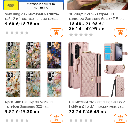
Samsung A17 матиран магнитен
3D сладък карикатурен TPU
кейс 2-в-1 със усещане за кожа,
калъф за Samsung Galaxy Z Flip
удароустойчива обвивка от
6/3/4, защита срещу изпускане,
9.60
€
/
18.78 лв
18.48 - 21.98
€
/
PC+TPU, цветове: розово,
корейски стил
36.14 - 42.99 лв
add_shopping_cart
add_shopping_cart
червено, лилаво, синьо, черно
Креативен калъф за мобилен
Съвместим със Samsung Galaxy Z
телефон Samsung S22+ с
Fold6 и Z Fold7 — кожен кейс за
остъклено цвете, защита от
телефон с слот за стилус,
9.87
€
/
19.30 лв
23.74
€
/
46.43 лв
падане, Ultra Film Case за Apple
сгъваем дизайн, елегантен стил, с
add_shopping_cart
add_shopping_cart
13
каишка за китката, за дами