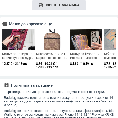
storefront
ПОСЕТЕТЕ МАГАЗИНА
more
Може да харесате още
Калъф за телефон с
Класически стилен
Калъф за iPhone 17
Кейс за 
карикатура на Луфи
марков кожен калъф
Pro Max – матово
с матов 
за iPhone 14 Pro Max,
за AirPods Pro 2,
полупрозрачен,
ефект и 
12.37
€
/
24.19 лв
8.86 - 10.21
€
/
8.43
€
/
16.49 лв
8.72 - 12.
13 Pro, 12, 11, X, XS
защита срещу
удароустойчив с
цвят, Ma
17.33 - 19.97 лв
17.05 - 24
Max
падане и закачалка
магнитно задържане,
магните
TPU и акрил,
съвместим с серия
iPhone 11/12/13/14
assignment_return
Политика за връщане
Pro/Max
Търговецът приема връщане за този продукт в срок от 14 дни.
Badu.bg приема връщане на всички закупени продукти в срок от 14
календарни дни от датата на получаване(с изключение на бански
и бельо).
Badu.bg не носи отговорност при покупка на Калъф за телефон Slide
Wallet със слот за кредитна карта за iPhone 14 13 12 11Pro Max XR XS