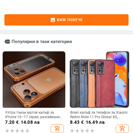
image
ВИЖ ПОВЕЧЕ
more
Популярни в тази категория
Ултра тънък матов калъф за
Флип калъф за телефон за Xiaomi
iPhone 16–17 серия, разсейване
Redmi Note 11 Pro Global 4G,
на топлината, пълно покритие,
имитационна кожа, бизнес стил
7.20
€
/
14.08 лв
8.43
€
/
16.49 лв
удароустойчив и устойчив на
add_shopping_cart
add_shopping_cart
отпечатъци