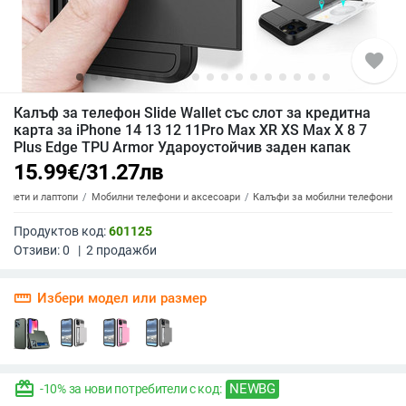
favorite
Калъф за телефон Slide Wallet със слот за кредитна
карта за iPhone 14 13 12 11Pro Max XR XS Max X 8 7
Plus Edge TPU Armor Удароустойчив заден капак
15.99
€
/
31.27
лв
аблети и лаптопи
Мобилни телефони и аксесоари
Калъфи за мобилни телефони
Продуктов код:
601125
Отзиви:
0
|
2
продажби
straighten
Избери модел или размер
redeem
NEWBG
-10% за нови потребители с код: