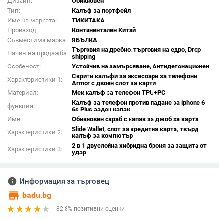
Дизайн:
Обикновен
Тип:
Калъф за портфейл
Име на марката:
ТИКИТАКА
Произход:
Континентален Китай
Съвместима марка:
ЯБЪЛКА
Търговия на дребно, търговия на едро, Drop
Начин на продажба:
shipping
Особеност:
Устойчив на замърсяване, Антидетонационен
Скрити калъфи за аксесоари за телефони
Характеристики 1:
Armor с двоен слот за карти
Материал:
Мек калъф за телефон TPU+PC
Калъф за телефон против падане за iphone 6
функция:
6s Plus заден капак
Име:
Обикновен скраб с капак за джоб за карта
Slide Wallet, слот за кредитна карта, твърд
Характеристики 2:
калъф за компютър
2 в 1 двуслойна хибридна броня за защита от
Характеристики 3:
удар
info
Информация за търговец
store
badu.bg
82.8% позитивни оценки