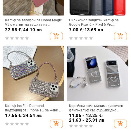
Калъф за телефон за Honor Magic
Силиконов защитен калъф за
V5 с магнитна защита на
Google Pixel 6 и Pixel 6 Pro,
централната ос, пълна защита на
съвместим с Pixel 7a, пълна
22.55
€
/
44.10 лв
7.00
€
/
13.69 лв
обектива, кожа,
защита
add_shopping_cart
add_shopping_cart
електроплатиране, защита срещу
изпускане
Калъф Ins Full Diamond,
Корейски стил минималистичен
подходящ за iPhone 16, за жени с
флип-калъф със сърцевидно
14-инчова личност, огледална
огледало за Samsung Galaxy Z
17.66
€
/
34.54 лв
11.06 - 13.25
€
/
рамка с 13 големи отвора и
Flip 3/4/5
21.63 - 25.91 лв
add_shopping_cart
add_shopping_cart
електролитно покритие, с
диаманти Ins Full Diamond.