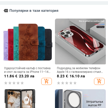
more
Популярни в тази категория
Удароустойчив калъф с поставка
Подходящ за мобилен телефон
и слот за карта за iPhone 11–14
Apple 16 с галванизирано стъкло
Pro Max, изкуствена кожа,
и ослепителна течаща светлина,
11.86
€
/
23.20 лв
8.23
€
/
16.10 лв
релефна украса
семпъл iPhone 17 Pro, модерен и
add_shopping_cart
add_shopping_cart
лек луксозен 14 Plus.