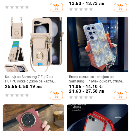
телефон A26/A56, флип калъф,
13.63 - 13.73 лв
add_shopping_cart
add_shopping_cart
защитен калъф, невидима скоба.
Калъф за Samsung Z Flip7 от
Brons калъф за телефон за
PU+PC кожа с джоб за карта,
Samsung — пълен обхват, стилен
пръстен за държане, еластичен
и креативен дизайн, TPU
25.66
€
/
50.19 лв
11.06 - 14.10
€
/
държач за карти и кръстосана
материал, удароустойчив
21.63 - 27.58 лв
add_shopping_cart
add_shopping_cart
презрамка