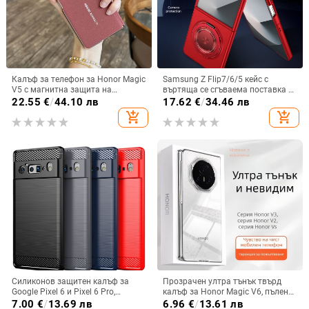
Калъф за телефон за Honor Magic
Samsung Z Flip7/6/5 кейс с
V5 с магнитна защита на
въртяща се сгъваема поставка и
централната ос, пълна защита на
магнитна скоба, 360° въртене,
22.55
€
/
44.10 лв
17.62
€
/
34.46 лв
обектива, кожа,
защита при изпускане,
add_shopping_cart
add_shopping_cart
електроплатиране, защита срещу
поликарбонатен корпус
изпускане
Силиконов защитен калъф за
Прозрачен ултра тънък твърд
Google Pixel 6 и Pixel 6 Pro,
калъф за Honor Magic V6, пълен
съвместим с Pixel 7a, пълна
обхват, защита от падане, за
7.00
€
/
13.69 лв
6.96
€
/
13.61 лв