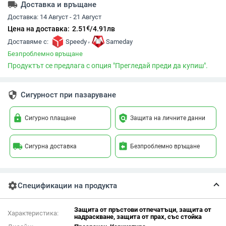
local_shipping
Доставка и връщане
Доставка:
14 Август - 21 Август
€
Цена на доставка:
2.51
/
4.91
лв
,
Доставяме с:
Speedy
Sameday
Безпроблемно връщане
Продуктът се предлага с опция "Прегледай преди да купиш".
security
Сигурност при пазаруване
lock
policy
Сигурно плащане
Защита на личните данни
local_shipping
assignment_return
Сигурна доставка
Безпроблемно връщане
settings
Спецификации на продукта
Защита от пръстови отпечатъци, защита от
Характеристика:
надраскване, защита от прах, със стойка