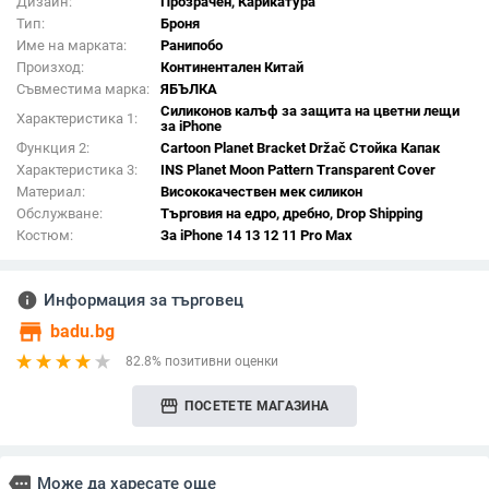
Дизайн:
Прозрачен, Карикатура
Тип:
Броня
Име на марката:
Ранипобо
Произход:
Континентален Китай
Съвместима марка:
ЯБЪЛКА
Силиконов калъф за защита на цветни лещи
Характеристика 1:
за iPhone
Функция 2:
Cartoon Planet Bracket Držač Стойка Капак
Характеристика 3:
INS Planet Moon Pattern Transparent Cover
Материал:
Висококачествен мек силикон
Обслужване:
Търговия на едро, дребно, Drop Shipping
Костюм:
За iPhone 14 13 12 11 Pro Max
info
Информация за търговец
store
badu.bg
82.8% позитивни оценки
storefront
ПОСЕТЕТЕ МАГАЗИНА
more
Може да харесате още