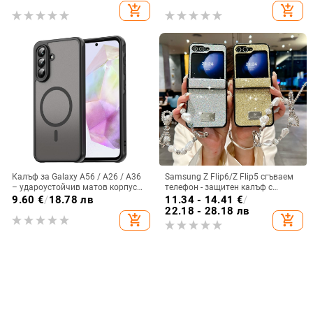
защита
сгъваем дисплей, с огледална
add_shopping_cart
add_shopping_cart
повърхност
Калъф за Galaxy A56 / A26 / A36
Samsung Z Flip6/Z Flip5 сгъваем
– удароустойчив матов корпус
телефон - защитен калъф с
от PC+TPU с текстура на кожа
блестяща гривна
9.60
€
/
18.78 лв
11.34 - 14.41
€
/
22.18 - 28.18 лв
add_shopping_cart
add_shopping_cart