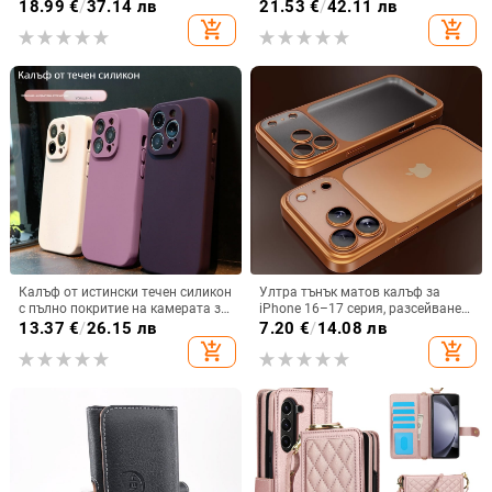
Max, защита срещу падане,
цип за iPhone 11–17 Pro Max, XR,
18.99
€
/
37.14 лв
21.53
€
/
42.11 лв
стилен дизайн
S24, S25
add_shopping_cart
add_shopping_cart
Калъф от истински течен силикон
Ултра тънък матов калъф за
с пълно покритие на камерата за
iPhone 16–17 серия, разсейване
iPhone 14 Pro Max, iPhone 13 Pro
на топлината, пълно покритие,
13.37
€
/
26.15 лв
7.20
€
/
14.08 лв
и iPhone 12 — удароустойчив
удароустойчив и устойчив на
add_shopping_cart
add_shopping_cart
отпечатъци