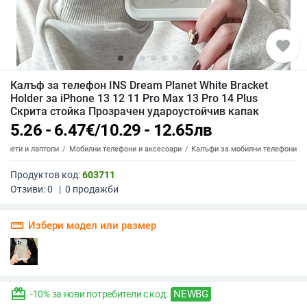
favorite
Калъф за телефон INS Dream Planet White Bracket
Holder за iPhone 13 12 11 Pro Max 13 Pro 14 Plus
Скрита стойка Прозрачен удароустойчив капак
5.26 - 6.47
€
/
10.29 - 12.65
лв
аблети и лаптопи
Мобилни телефони и аксесоари
Калъфи за мобилни телефони
Продуктов код:
603711
Отзиви:
0
|
0
продажби
straighten
Избери модел или размер
redeem
NEWBG
-10% за нови потребители с код: