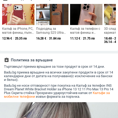
Калъф за iPhone, PC,
Подходящ за
Калъф за телефон с
3D сладъ
матов финиш, пълно
Samsung S25 Ultra
матов финиш и
карикату
покритие и
магнитен държач за
остър ръб, тънък
калъф з
12.96
€
/
25.35 лв
16.28
€
/
31.84 лв
11.12
€
/
21.75 лв
18.48 - 21
минималистичен
карти, кожен калъф
силует за iPhone 17
Galaxy Z 
36.14 - 42
стил, защита срещу
S24Plus, защитен
Pro Max и iPhone 16
защита 
надраскване и
калъф, разделен на
– луксозно защитно
изпускан
отпечатъци,
части, калъф за
покритие
стил
съвместим с iPhone
мобилен телефон
assignment_return
Политика за връщане
14 Pro Max, 15 Pro
Samsung
Max, 16 Pro/Pro Max,
Търговецът приема връщане за този продукт в срок от 14 дни.
17 Pro/Pro Max
Badu.bg приема връщане на всички закупени продукти в срок от 14
календарни дни от датата на получаване(с изключение на бански
и бельо).
Badu.bg не носи отговорност при покупка на Калъф за телефон INS
Dream Planet White Bracket Holder за iPhone 13 12 11 Pro Max 13 Pro 14
Plus Скрита стойка Прозрачен удароустойчив капак от
Калъфи за
мобилни телефони
извън формата за поръчка.