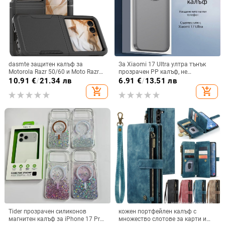
dasmte защитен калъф за
За Xiaomi 17 Ultra ултра тънък
Motorola Razr 50/60 и Moto Razr
прозрачен PP калъф, не
2024 с сгъваем дисплей
пожълтява, матиран финиш и
10.91
€
/
21.34 лв
6.91
€
/
13.51 лв
гофриран модел
add_shopping_cart
add_shopping_cart
Tider прозрачен силиконов
кожен портфейлен калъф с
магнитен калъф за iPhone 17 Pro
множество слотове за карти и