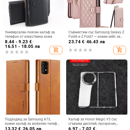
Универсален поясен калъф за
Съвместим със Samsung Galaxy Z
телефон от изкуствена кожа
Fold6 и Z Fold7 — кожен кейс за
телефон с слот за стилус,
8.44 - 9.23
€
/
23.74
€
/
46.43 лв
сгъваем дизайн, елегантен стил, с
16.51 - 18.05 лв
add_shopping_cart
add_shopping_cart
каишка за китката, за дами
Подходящ за Samsung A73,
Калъф за Honor Magic V5 със
кожен калъф за мобилен телефон
сгъваем дисплей, прозрачен,
A36/A16, калъф за мобилен
лъскав, PC материал
13.32
€
/
26.05 лв
6.97 - 7.02
€
/