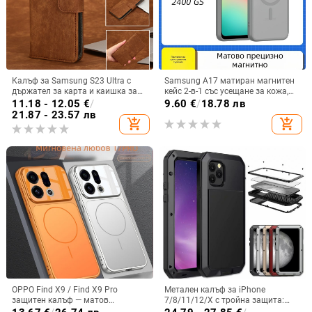
Калъф за Samsung S23 Ultra с
Samsung A17 матиран магнитен
държател за карта и каишка за
кейс 2-в-1 със усещане за кожа,
през врата
удароустойчива обвивка от
11.18 - 12.05
€
/
9.60
€
/
18.78 лв
PC+TPU, цветове: розово,
21.87 - 23.57 лв
add_shopping_cart
add_shopping_cart
червено, лилаво, синьо, черно
OPPO Find X9 / Find X9 Pro
Метален калъф за iPhone
защитен калъф — матов
7/8/11/12/X с тройна защита:
пластмасов, минималистичен
удароустойчив, прахоустойчив и