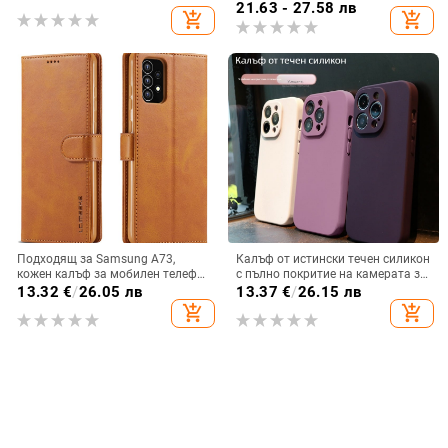
прозрачен магнитен държач със
материал, удароустойчив
21.63 - 27.58 лв
add_shopping_cart
add_shopping_cart
стрази A56, брокат против
падане на пудра.
Подходящ за Samsung A73,
Калъф от истински течен силикон
кожен калъф за мобилен телефон
с пълно покритие на камерата за
A36/A16, калъф за мобилен
iPhone 14 Pro Max, iPhone 13 Pro
13.32
€
/
26.05 лв
13.37
€
/
26.15 лв
телефон A26/A56, флип калъф,
и iPhone 12 — удароустойчив
add_shopping_cart
add_shopping_cart
защитен калъф, невидима скоба.