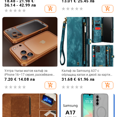
6/3/4, защита срещу изпускане,
закалено стъкло, модел Аурора
18.48 - 21.98
€
/
13.01
€
/
25.45 лв
корейски стил
36.14 - 42.99 лв
add_shopping_cart
add_shopping_cart
Ултра тънък матов калъф за
Калъф за Samsung A37 с
iPhone 16–17 серия, разсейване
обръщащ капак и джоб за карти,
на топлината, пълно покритие,
защита от падане, A16 джоб за
7.20
€
/
14.08 лв
31.68
€
/
61.96 лв
удароустойчив и устойчив на
карта, A56 PU/TPU калъф,
add_shopping_cart
add_shopping_cart
отпечатъци
магнитно затваряне