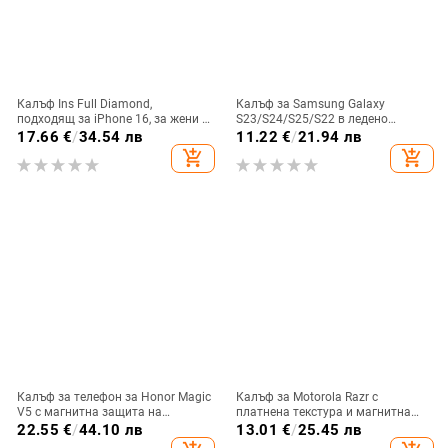
Калъф Ins Full Diamond,
Калъф за Samsung Galaxy
подходящ за iPhone 16, за жени с
S23/S24/S25/S22 в ледено
14-инчова личност, огледална
кристално розово със стъклена
17.66
€
/
34.54 лв
11.22
€
/
21.94 лв
рамка с 13 големи отвора и
повърхност и метално боядисано
add_shopping_cart
add_shopping_cart
електролитно покритие, с
покритие
диаманти Ins Full Diamond.
Калъф за телефон за Honor Magic
Калъф за Motorola Razr с
V5 с магнитна защита на
платнена текстура и магнитна
централната ос, пълна защита на
панта, флип
22.55
€
/
44.10 лв
13.01
€
/
25.45 лв
обектива, кожа,