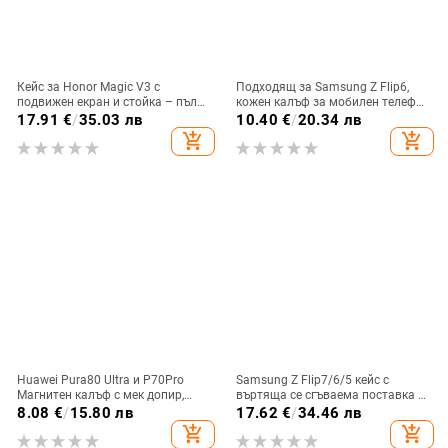
Кейс за Honor Magic V3 с
Подходящ за Samsung Z Flip6,
подвижен екран и стойка – пълна
кожен калъф за мобилен телефон
защита, удароустойчив, против
Flip5, твърд двустранен калъф
17.91
€
/
35.03 лв
10.40
€
/
20.34 лв
износване, материал PC +
против падане за Flip7, защитен
add_shopping_cart
add_shopping_cart
имитационна кожа, прецизна
калъф Armor
обработка
Huawei Pura80 Ultra и P70Pro
Samsung Z Flip7/6/5 кейс с
Магнитен калъф с мек допир,
въртяща се сгъваема поставка и
ултра тънък PC корпус,
магнитна скоба, 360° въртене,
8.08
€
/
15.80 лв
17.62
€
/
34.46 лв
противоударна защита
защита при изпускане,
add_shopping_cart
add_shopping_cart
поликарбонатен корпус