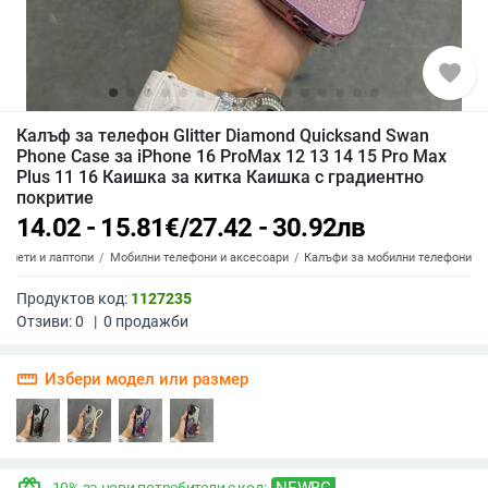
favorite
Калъф за телефон Glitter Diamond Quicksand Swan
Phone Case за iPhone 16 ProMax 12 13 14 15 Pro Max
Plus 11 16 Каишка за китка Каишка с градиентно
покритие
14.02 - 15.81
€
/
27.42 - 30.92
лв
аблети и лаптопи
Мобилни телефони и аксесоари
Калъфи за мобилни телефони
Продуктов код:
1127235
Отзиви:
0
|
0
продажби
straighten
Избери модел или размер
NEWBG