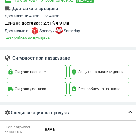
redeem
-10% за нови потребители с код:
local_shipping
Доставка и връщане
Доставка:
16 Август - 23 Август
€
Цена на доставка:
2.51
/
4.91
лв
,
Доставяме с:
Speedy
Sameday
Безпроблемно връщане
security
Сигурност при пазаруване
lock
policy
Сигурно плащане
Защита на личните данни
local_shipping
assignment_return
Сигурна доставка
Безпроблемно връщане
settings
Спецификации на продукта
Hign-загрижен
Няма
химикал: