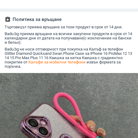
калъф с пълно
матирано релефно
инжекционно
Apple 14,
покритие и фолио за
покритие, цвят
формован,
13pro, м
обектива 15.
iPhone 15, модна
съвместим с Apple и
марка Xiaoxiang
Samsung
assignment_return
Политика за връщане
Търговецът приема връщане за този продукт в срок от 14 дни.
Badu.bg приема връщане на всички закупени продукти в срок от 14
календарни дни от датата на получаване(с изключение на бански
и бельо).
Badu.bg не носи отговорност при покупка на Калъф за телефон
Glitter Diamond Quicksand Swan Phone Case за iPhone 16 ProMax 12 13
14 15 Pro Max Plus 11 16 Каишка за китка Каишка с градиентно
покритие от
Калъфи за мобилни телефони
извън формата за
поръчка.