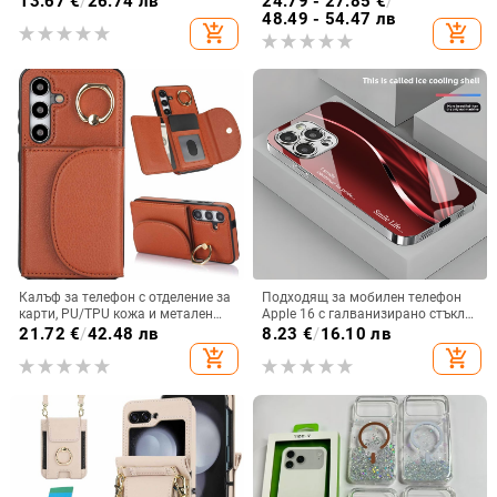
13.67
€
/
26.74 лв
24.79 - 27.85
€
/
стил, против изпускане, магнитно
запечатан
48.49 - 54.47 лв
add_shopping_cart
add_shopping_cart
зареждане, възможност за
персонализация
Калъф за телефон с отделение за
Подходящ за мобилен телефон
карти, PU/TPU кожа и метален
Apple 16 с галванизирано стъкло
пръстен; ръчна изработка,
и ослепителна течаща светлина,
21.72
€
/
42.48 лв
8.23
€
/
16.10 лв
против изпускане, за Samsung
семпъл iPhone 17 Pro, модерен и
add_shopping_cart
add_shopping_cart
лек луксозен 14 Plus.