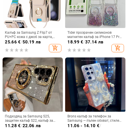
Калъф за Samsung Z Flip7 от
Tider прозрачен силиконов
PU+PC кожа с джоб за карта,
магнитен калъф за iPhone 17 Pro
пръстен за държане, еластичен
Max, защита срещу падане,
25.66
€
/
50.19 лв
18.99
€
/
37.14 лв
държач за карти и кръстосана
стилен дизайн
add_shopping_cart
add_shopping_cart
презрамка
Подходящ за Samsung S25,
Brons калъф за телефон за
защитен калъф S22, калъф за
Samsung — пълен обхват, стилен
мобилен телефон Edge Drill, S24,
и креативен дизайн, TPU
11.28
€
/
22.06 лв
11.06 - 14.10
€
/