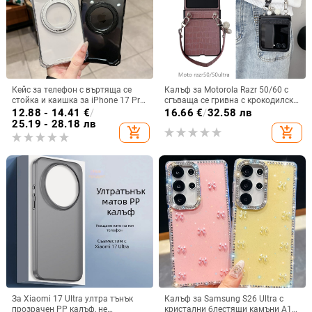
Кейс за телефон с въртяща се
Калъф за Motorola Razr 50/60 с
стойка и каишка за iPhone 17 Pro
сгъваща се гривна с крокодилски
Max, 16, 15 и iPhone 11
релеф
12.88 - 14.41
€
/
16.66
€
/
32.58 лв
25.19 - 28.18 лв
add_shopping_cart
add_shopping_cart
За Xiaomi 17 Ultra ултра тънък
Калъф за Samsung S26 Ultra с
прозрачен PP калъф, не
кристални блестящи камъни A17,