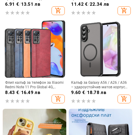
пожълтява, матиран финиш и
A57IMD Aurora Bow и S24FE,
6.91
€
/
13.51 лв
11.42
€
/
22.34 лв
гофриран модел
защита от падане
add_shopping_cart
add_shopping_cart
Флип калъф за телефон за Xiaomi
Калъф за Galaxy A56 / A26 / A36
Redmi Note 11 Pro Global 4G,
– удароустойчив матов корпус
имитационна кожа, бизнес стил
от PC+TPU с текстура на кожа
8.43
€
/
16.49 лв
9.60
€
/
18.78 лв
add_shopping_cart
add_shopping_cart