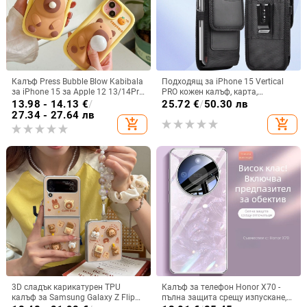
Калъф Press Bubble Blow Kabibala
Подходящ за iPhone 15 Vertical
за iPhone 15 за Apple 12 13/14Pro
PRO кожен калъф, карта,
Max, устойчив на изпускане 11
оксфордски плат, найлонов плат,
13.98 - 14.13
€
/
25.72
€
/
50.30 лв
колан, чанта за кръста на
27.34 - 27.64 лв
add_shopping_cart
add_shopping_cart
мобилен телефон
3D сладък карикатурен TPU
Калъф за телефон Honor X70 -
калъф за Samsung Galaxy Z Flip
пълна защита срещу изпускане,