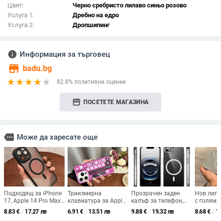
Цвят:
Черно сребристо лилаво синьо розово
Услуга 1:
Дребно на едро
Услуга 2:
Дропшипинг
info
Информация за търговец
store
badu.bg
82.8% позитивни оценки
storefront
ПОСЕТЕТЕ МАГАЗИНА
more
Може да харесате още
Подходящ за iPhone
Триизмерна
Прозрачен заден
Нов липс
17, Apple 14 Pro Max,
клавиатура за Apple
калъф за телефон,
с голям 
магнитен, прозрачен,
16Pro калъф за
TPU+PC, против
iPhone 1
8.83
€
/
17.27 лв
6.91
€
/
13.51 лв
9.88
€
/
19.32 лв
8.68
€
/
1
матиран, защитен
мобилен телефон с
изпускане,
калъф за