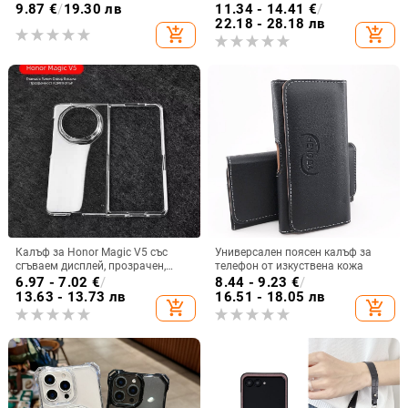
остъклено цвете, защита от
блестяща гривна
9.87
€
/
19.30 лв
11.34 - 14.41
€
/
падане, Ultra Film Case за Apple
22.18 - 28.18 лв
add_shopping_cart
add_shopping_cart
13
Калъф за Honor Magic V5 със
Универсален поясен калъф за
сгъваем дисплей, прозрачен,
телефон от изкуствена кожа
лъскав, PC материал
6.97 - 7.02
€
/
8.44 - 9.23
€
/
13.63 - 13.73 лв
16.51 - 18.05 лв
add_shopping_cart
add_shopping_cart