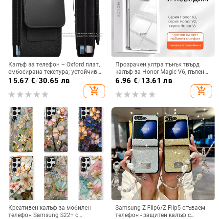
Калъф за телефон – Oxford плат,
Прозрачен ултра тънък твърд
ембосирана текстура; устойчив
калъф за Honor Magic V6, пълен
на износ и изпадане, против
обхват, защита от падане, за
15.67
€
/
30.65 лв
6.96
€
/
13.61 лв
отпечатъци; съвместим с iPhone
сгъваем дисплей, с огледална
add_shopping_cart
add_shopping_cart
12, iPhone 13, iPhone 14 и други
повърхност
Креативен калъф за мобилен
Samsung Z Flip6/Z Flip5 сгъваем
телефон Samsung S22+ с
телефон - защитен калъф с