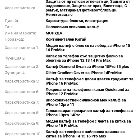
Защита от пръстови отпечатъци, Защита от
надраскване, Защита от прах, Блестяща, С
Характеристики:
ремък, Матирана/Противоотблясъци,
Неплъзгаща с
Дизайн:
Карикатура, блясък, илюстрация
Тип:
Наполовина опакован калъф
Име на марката:
МОРУДА
Произход:
Континентален Китай
Моден калъф с блясък на лебед за iPhone 15
Характеристика 1:
16 ProMax
Капак за телефон със защитно фолио за
Функция 2:
обектив за iPhone 12 13 14 Pro Max
Характеристика 3:
Калъф Diamond Swan за iPhone 15Pro 15 plus
Функция 4:
Glitter Gradient Cover за iPhone 14ProMax
Калъф за телефон с двоен цветен градиент за
Характеристика 5:
iPhone 16 ProMax
Покриване на телефонен капак Quicksand за
Характеристика 6:
iPhone 12 ProMax
Висококачествен силиконов мек калъф за
Характеристика 7:
iPhone 12pro 11
Галванизиран прозрачен калъф за телефон за
Характеристика 8:
iPhone 13pro 14Pro
Моден калъф за телефон с лента за китка за
Характеристика 9:
iPhone 16 ProMax
Калъф за телефон с найлонова каишка за
Характеристика 10:
китка за iPhone 14 15 16 Pro Max