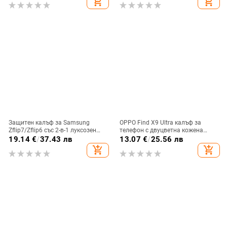
add_shopping_cart
add_shopping_cart
електроплатиране, защита срещу
изпускане
Защитен калъф за Samsung
OPPO Find X9 Ultra калъф за
Zflip7/Zflip6 със 2-в-1 луксозен
телефон с двуцветна кожена
дизайн, изкуствена кожа и
текстура и флуоресцентни линии,
19.14
€
/
37.43 лв
13.07
€
/
25.56 лв
електроплакиране
GT8Pro защитен калъф
add_shopping_cart
add_shopping_cart