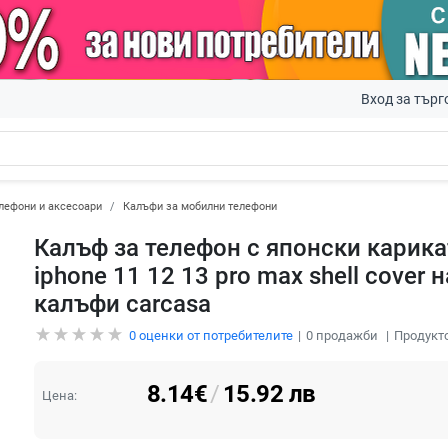
Вход за търг
лефони и аксесоари
Калъфи за мобилни телефони
Калъф за телефон с японски карика
iphone 11 12 13 pro max shell cover н
калъфи carcasa
0
оценки от потребителите
0
продажби
Продукто
8.14
€
/
15.92
лв
Цена: