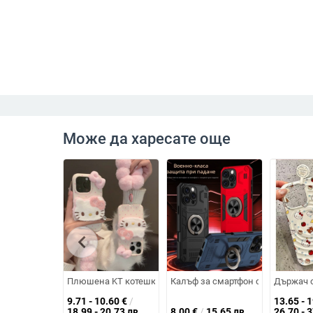
Може да харесате още
chevron_left
Плюшена KT котешки калъф за iPhone със силиконова каишка – 
Калъф за смартфон с пръстен за
Държач с
9.71 - 10.60
€
/
13.65 - 
18.99 - 20.73 лв
8.00
€
/
15.65 лв
26.70 - 