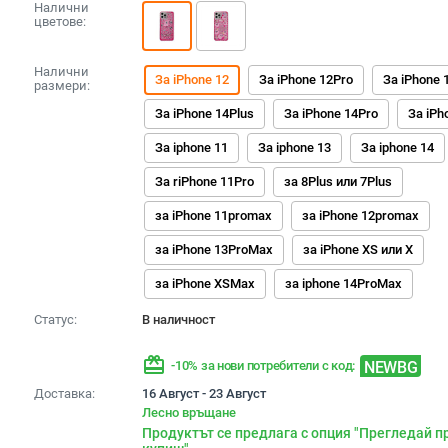
Налични
цветове:
Налични
За iPhone 12
За iPhone 12Pro
За iPhone 
размери:
За iPhone 14Plus
За iPhone 14Pro
За iPh
За iphone 11
За iphone 13
За iphone 14
За riPhone 11Pro
за 8Plus или 7Plus
за iPhone 11promax
за iPhone 12promax
за iPhone 13ProMax
за iPhone XS или X
за iPhone XSMax
за iphone 14ProMax
Статус:
В наличност
redeem
NEWBG
-10% за нови потребители с код:
Доставка:
16 Август - 23 Август
Лесно връщане
Продуктът се предлага с опция "Прегледай п