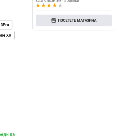
82.8% позитивни оценки
storefront
ПОСЕТЕТЕ МАГАЗИНА
13Pro
one XR
реди да