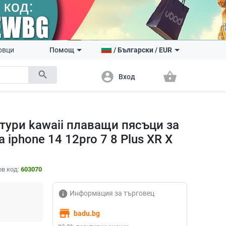
овци
Помощ
/
Български
/
EUR
search
account_circle
shopping_basket
Вход
тури kawaii плаващи пясъци за
а iphone 14 12pro 7 8 Plus XR X
в код:
603070
info
Информация за търговец
store
badu.bg