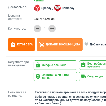
купиш".
Доставяме с:
Speedy
Sameday
,
Цена на
доставка:
2.51
€
/
4.91
лв
remove
add
Количество:
1
local_mall
add_shopping_cart
favorite
Добави в 
КУПИ СЕГА
ДОБАВИ В КОШНИЦАТА
Сигурност при
Безпроблем
lock
assignment_return
Сигурно плащане
пазаруване:
връщане
Защита на личните
policy
local_shipping
Сигурна дос
данни
Политика за
Търговецът приема връщане за този продукт в сро
връщане:
Badu.bg приема връщане на всички закупени прод
от 14 календарни дни от датата на получаване(с
на бански и бельо).