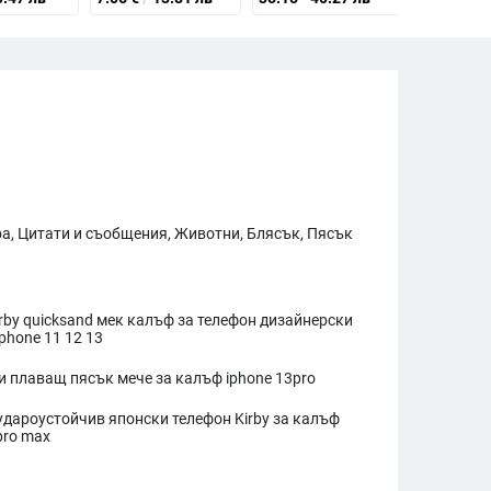
а, Цитати и съобщения, Животни, Блясък, Пясък
irby quicksand мек калъф за телефон дизайнерски
phone 11 12 13
би плаващ пясък мече за калъф iphone 13pro
удароустойчив японски телефон Kirby за калъф
pro max