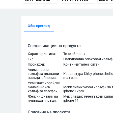
Общ преглед
Спецификации на продукта
Характеристика:
Течен блясък
Тип:
Наполовина опакован калъф
Произход:
Континентален Китай
Анимационен
калъф за плаващи
Карикатура Kirby phone shell c
пясъци в Япония:
max case
Усмихнат корейски
анимационен
Меки силиконови калъфи за те
калъф за телефон:
iphone 12pro
Женски дизайн на
Мек сладък течен заден капак
плаващи пясъци:
iphone 11
Описание на продукта