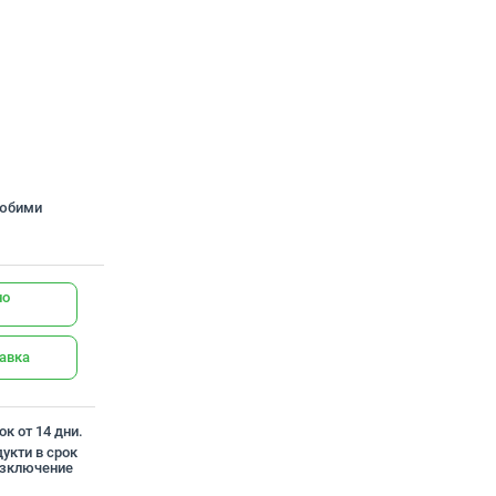
любими
но
тавка
к от 14 дни.
укти в срок
 изключение