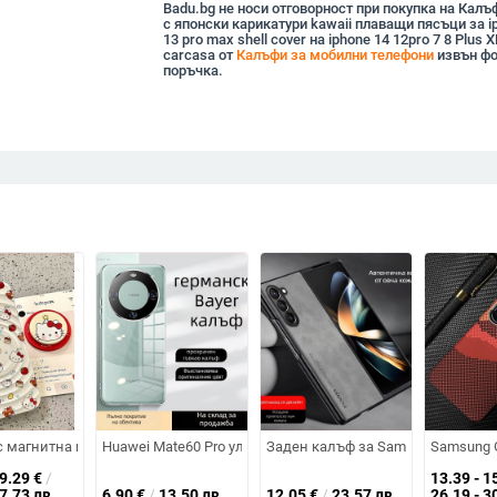
Badu.bg не носи отговорност при покупка на Калъ
с японски карикатури kawaii плаващи пясъци за i
13 pro max shell cover на iphone 14 12pro 7 8 Plus 
carcasa от
Калъфи за мобилни телефони
извън фо
поръчка.
съвместим с iPhone 11, 12, 8, X, 4/4S, 14, 5/5S, Xs, 6 Plus, 7 Plus, 8 Plus
 захват и пълен обхват – TPU, инжекционно формиране, персонализиру
 магнитна шапка за iPhone калъф — матиран филм, устойчив на падане,
Huawei Mate60 Pro ултра тънък прозрачен силиконов кал
Заден калъф за Samsung Galaxy Z
Samsung G
19.29
€
/
13.39 - 1
37.73 лв
6.90
€
/
13.50 лв
12.05
€
/
23.57 лв
26.19 - 3