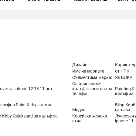
Дизайн:
Карикатур
Име на марката:
от НПК
Съвместима марка:
ЯБЪЛКА
Сладък аниме
over за iphone 12 13 11 pro
калъф за щитове за
Painting K
телефон:
калъф за i
лефон Paint Kirby stars за
Bling Кир
Модел:
carcasa
 Kirby Quicksand за калъф за
Корейски женски
Луксозен 
стил:
iphone 11 