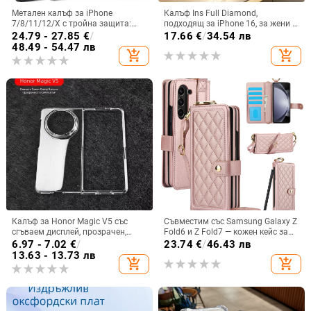
Метален калъф за iPhone
Калъф Ins Full Diamond,
7/8/11/12/X с тройна защита:
подходящ за iPhone 16, за жени с
удароустойчив, прахоустойчив и
14-инчова личност, огледална
24.79 - 27.85
€
/
17.66
€
/
34.54 лв
запечатан
рамка с 13 големи отвора и
48.49 - 54.47 лв
add_shopping_cart
add_shopping_cart
електролитно покритие, с
диаманти Ins Full Diamond.
Калъф за Honor Magic V5 със
Съвместим със Samsung Galaxy Z
сгъваем дисплей, прозрачен,
Fold6 и Z Fold7 — кожен кейс за
лъскав, PC материал
телефон с слот за стилус,
6.97 - 7.02
€
/
23.74
€
/
46.43 лв
сгъваем дизайн, елегантен стил, с
13.63 - 13.73 лв
add_shopping_cart
add_shopping_cart
каишка за китката, за дами