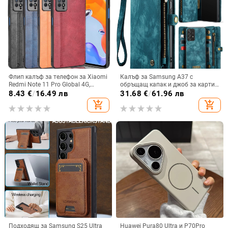
Флип калъф за телефон за Xiaomi
Калъф за Samsung A37 с
Redmi Note 11 Pro Global 4G,
обръщащ капак и джоб за карти,
имитационна кожа, бизнес стил
защита от падане, A16 джоб за
8.43
€
/
16.49 лв
31.68
€
/
61.96 лв
карта, A56 PU/TPU калъф,
add_shopping_cart
add_shopping_cart
магнитно затваряне
Подходящ за Samsung S25 Ultra
Huawei Pura80 Ultra и P70Pro