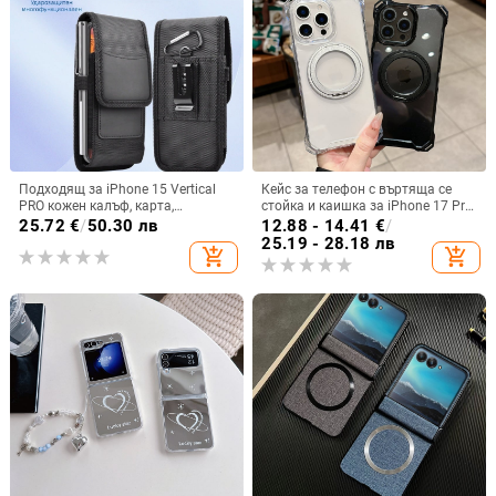
Подходящ за iPhone 15 Vertical
Кейс за телефон с въртяща се
PRO кожен калъф, карта,
стойка и каишка за iPhone 17 Pro
оксфордски плат, найлонов плат,
Max, 16, 15 и iPhone 11
25.72
€
/
50.30 лв
12.88 - 14.41
€
/
колан, чанта за кръста на
25.19 - 28.18 лв
add_shopping_cart
add_shopping_cart
мобилен телефон