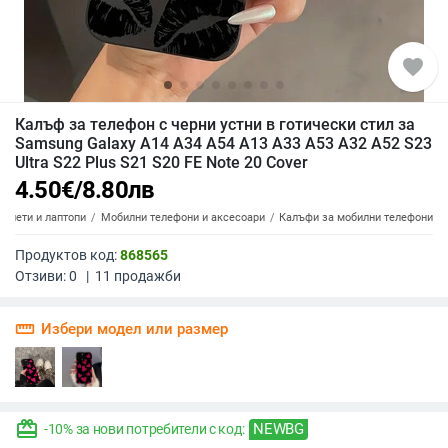
favorite
Калъф за телефон с черни устни в готически стил за
Samsung Galaxy A14 A34 A54 A13 A33 A53 A32 A52 S23
Ultra S22 Plus S21 S20 FE Note 20 Cover
4.50
€
/
8.80
лв
аблети и лаптопи
Мобилни телефони и аксесоари
Калъфи за мобилни телефони
Продуктов код:
868565
Отзиви:
0
|
11
продажби
straighten
Избери модел или размер
redeem
NEWBG
-10% за нови потребители с код: