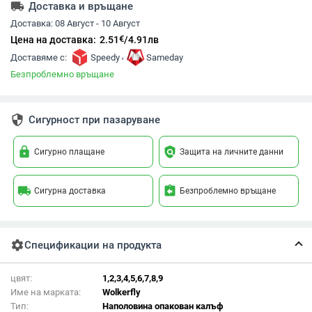
local_shipping
Доставка и връщане
Доставка:
08 Август - 10 Август
€
Цена на доставка:
2.51
/
4.91
лв
,
Доставяме с:
Speedy
Sameday
Безпроблемно връщане
security
Сигурност при пазаруване
lock
policy
Сигурно плащане
Защита на личните данни
local_shipping
assignment_return
Сигурна доставка
Безпроблемно връщане
settings
Спецификации на продукта
цвят:
1,2,3,4,5,6,7,8,9
Име на марката:
Wolkerfly
Тип:
Наполовина опакован калъф