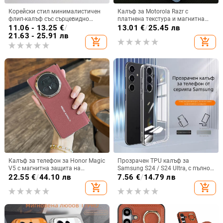
Корейски стил минималистичен
Калъф за Motorola Razr с
флип-калъф със сърцевидно
платнена текстура и магнитна
огледало за Samsung Galaxy Z
панта, флип
11.06 - 13.25
€
/
13.01
€
/
25.45 лв
Flip 3/4/5
21.63 - 25.91 лв
add_shopping_cart
add_shopping_cart
Калъф за телефон за Honor Magic
Прозрачен TPU калъф за
V5 с магнитна защита на
Samsung S24 / S24 Ultra, с пълно
централната ос, пълна защита на
покритие и защита на камерата
22.55
€
/
44.10 лв
7.56
€
/
14.79 лв
обектива, кожа,
add_shopping_cart
add_shopping_cart
електроплатиране, защита срещу
изпускане