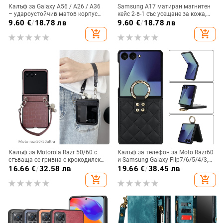
Калъф за Galaxy A56 / A26 / A36
Samsung A17 матиран магнитен
– удароустойчив матов корпус
кейс 2-в-1 със усещане за кожа,
от PC+TPU с текстура на кожа
удароустойчива обвивка от
9.60
€
/
18.78 лв
9.60
€
/
18.78 лв
PC+TPU, цветове: розово,
add_shopping_cart
add_shopping_cart
червено, лилаво, синьо, черно
Калъф за Motorola Razr 50/60 с
Калъф за телефон за Moto Razr60
сгъваща се гривна с крокодилски
и Samsung Galaxy Flip7/6/5/4/3,
релеф
сгъваем с пръстен, защита от
16.66
€
/
32.58 лв
19.66
€
/
38.45 лв
изпускане, минималистичен PU
add_shopping_cart
add_shopping_cart
кожен калъф, ръчна изработка