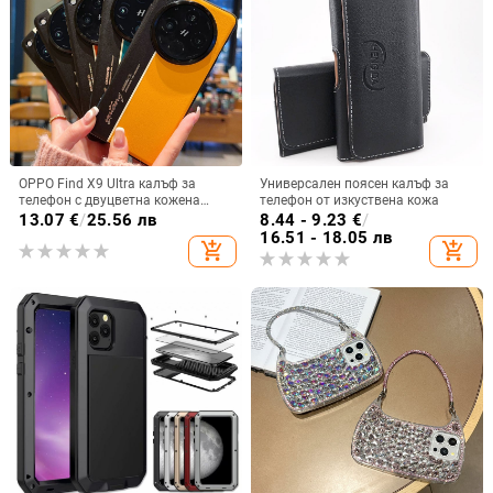
OPPO Find X9 Ultra калъф за
Универсален поясен калъф за
телефон с двуцветна кожена
телефон от изкуствена кожа
текстура и флуоресцентни линии,
13.07
€
/
25.56 лв
8.44 - 9.23
€
/
GT8Pro защитен калъф
16.51 - 18.05 лв
add_shopping_cart
add_shopping_cart