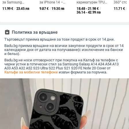
за Samsung
за iPhone 14 –
карикатурен TPU
360° сто
S25/S24/S23 Edge с
рециклиран
калъф за Samsung
силно ма
11.99
€
/
23.45 лв
9.87
€
/
19.30 лв
18.48 - 21.98
€
/
11.71
€
/
флип-отварящ се
материал,
Galaxy Z Flip 6/3/4,
задържан
36.14 - 42.99 лв
дизайн, джобове за
минималистичен
защита срещу
прозраче
карти и ланярд,
дизайн,
изпускане, корейски
с слот за
PU+TPU, ръчна
персонализиран
стил
персона
изработка
узор
лого
assignment_return
Политика за връщане
Търговецът приема връщане за този продукт в срок от 14 дни.
Badu.bg приема връщане на всички закупени продукти в срок от 14
календарни дни от датата на получаване(с изключение на бански
и бельо).
Badu.bg не носи отговорност при покупка на Калъф за телефон с
черни устни в готически стил за Samsung Galaxy A14 A34 A54 A13
A33 A53 A32 A52 S23 Ultra S22 Plus S21 S20 FE Note 20 Cover от
Калъфи за мобилни телефони
извън формата за поръчка.