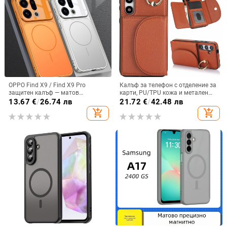
OPPO Find X9 / Find X9 Pro
Калъф за телефон с отделение за
защитен калъф — матов
карти, PU/TPU кожа и метален
пластмасов, минималистичен
пръстен; ръчна изработка,
13.67
€
/
26.74 лв
21.72
€
/
42.48 лв
стил, против изпускане, магнитно
против изпускане, за Samsung
add_shopping_cart
add_shopping_cart
зареждане, възможност за
персонализация