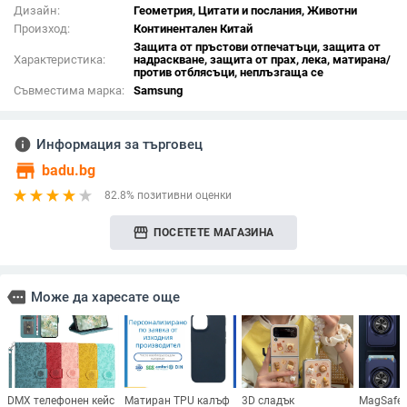
Дизайн:
Геометрия, Цитати и послания, Животни
Произход:
Континентален Китай
Защита от пръстови отпечатъци, защита от
Характеристика:
надраскване, защита от прах, лека, матирана/
против отблясъци, неплъзгаща се
Съвместима марка:
Samsung
info
Информация за търговец
store
badu.bg
82.8% позитивни оценки
storefront
ПОСЕТЕТЕ МАГАЗИНА
more
Може да харесате още
DMX телефонен кейс
Матиран TPU калъф
3D сладък
MagSafe