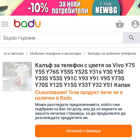
menu
shopping_basket
account_circle
search
лети и лаптопи
Мобилни телефони и аксесоари
Калъфи за мобилни телефони
Калъф за телефон с цветя за Vivo Y75
Y55 Y76S Y55S Y52S Y31s Y30 Y50
Y33S Y53S Y91C Y93 Y91 Y95 Y73S
Y70S Y12S Y15S Y33T Y32 Y51 Капак
Съжаляваме! Този продукт вече не е
наличен в Badu.
Може разгледате предложенията, който сме
подбрали за Вас по-долу, или да се върнете на
нашата начална страница, за да продължите да
разглеждате продуктите ни:
Начална страница