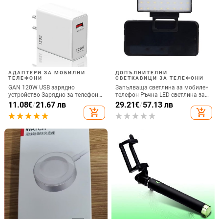
АДАПТЕРИ ЗА МОБИЛНИ
ДОПЪЛНИТЕЛНИ
ТЕЛЕФОНИ
СВЕТКАВИЦИ ЗА ТЕЛЕФОНИ
GAN 120W USB зарядно
Запълваща светлина за мобилен
устройство Зарядно за телефон
телефон Ръчна LED светлина за
QC 5.0 4.0 3.0 Адаптер за бързо
селфи излъчване на живо
11.08
€
/
21.67 лв
29.21
€
/
57.13 лв
зареждане за iPhone 14 13 12
Компютърна запълваща
add_shopping_cart
add_shopping_cart
Samsung Huawei realme usb
светлина Видеоконференция
chargeur
Запълваща светлина за мобилен
телефон