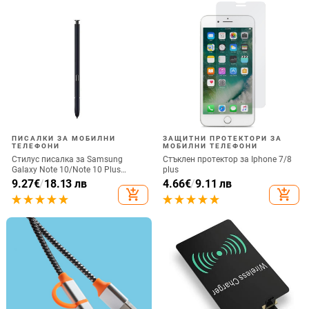
ПИСАЛКИ ЗА МОБИЛНИ
ЗАЩИТНИ ПРОТЕКТОРИ ЗА
ТЕЛЕФОНИ
МОБИЛНИ ТЕЛЕФОНИ
Стилус писалка за Samsung
Стъклен протектор за Iphone 7/8
Galaxy Note 10/Note 10 Plus
plus
Универсална капацитивна
9.27
€
/
18.13 лв
4.66
€
/
9.11 лв
писалка Чувствителен сензорен
add_shopping_cart
add_shopping_cart
екран SPen Не е съвместим с
Bluetooth