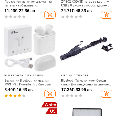
Прозрачен магнитен държач за
ZY-802 XQD/SD четец за карти —
капака на обектива и
USB 3.0 висока скорост, двойен
удароустойчив твърд калъф за
интерфейс Type-C и USB,
11.43
€
/
22.36 лв
24.71
€
/
48.33 лв
iPhone 17 Pro Max
алуминиев сплав + ABS
add_shopping_cart
add_shopping_cart
BLUETOOTH СЛУШАЛКИ
СЕЛФИ СТИКОВЕ
Безжични Bluetooth слушалки
Bluetooth Телескопичен Селфи
TWS I7S с Powerbank в бял цвят
стик + Дистанционно за снимане,
съвместим с Android и IOS - Черен
8.40
€
/
16.43 лв
17.36
€
/
33.95 лв
add_shopping_cart
add_shopping_cart