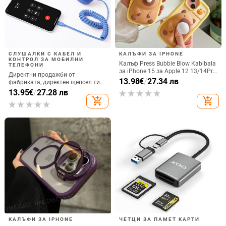
СЛУШАЛКИ С КАБЕЛ И
КАЛЪФИ ЗА IPHONE
КОНТРОЛ ЗА МОБИЛНИ
Калъф Press Bubble Blow Kabibala
ТЕЛЕФОНИ
за iPhone 15 за Apple 12 13/14Pro
Директни продажби от
Max, устойчив на изпускане 11
13.98
€
/
27.34 лв
фабриката, директен щепсел тип
C, мобилен телефон, Douyin
13.95
€
/
27.28 лв
Internet Celebrity, електрически
add_shopping_cart
add_shopping_cart
микрофон, слушалки с C порт,
кабелна слушалка
КАЛЪФИ ЗА IPHONE
ЧЕТЦИ ЗА ПАМЕТ КАРТИ