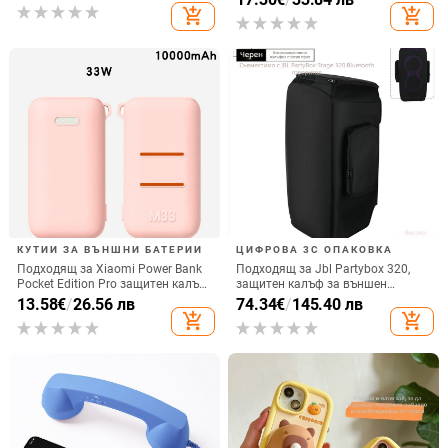
вертикално ползване, QC3.0, 2 A,
add_shopping_cart
add_shopping_cart
електроплатиран финиш
15 W, Бързо зареждане
КУТИИ ЗА ВЪНШНИ БАТЕРИИ
ЦИФРОВА 3C ОПАКОВКА
Подходящ за Xiaomi Power Bank
Подходящ за Jbl Partybox 320,
Pocket Edition Pro защитен калъф
защитен калъф за външен
33W силиконов 10000mA
високоговорител, калъф за
13.58
€
/
26.56 лв
74.34
€
/
145.40 лв
неплъзгащ се защитен калъф за
количка Stage 320 Audio,
add_shopping_cart
add_shopping_cart
Power Bank
прахозащитно покритие.