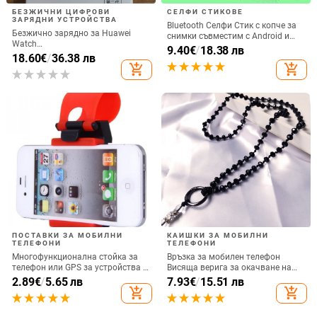
БЕЗЖИЧНИ ЦИФРОВИ
СЕЛФИ СТИКОВЕ
ЗАРЯДНИ УСТРОЙСТВА
Bluetooth Селфи Стик с копче за
Безжично зарядно за Huawei
снимки съвместим с Android и
Watch
iOS- Черен/Зелен
9.40
€
/
18.38 лв
GT6/GT5/Watch5/Watch4/GT4 –
18.60
€
/
36.38 лв
метален корпус, магнитно
add_shopping_cart
add_shopping_cart
зареждане, QC 3.0 бързо
зареждане, 5W изход
ПОСТАВКИ ЗА МОБИЛНИ
КАИШКИ ЗА МОБИЛНИ
ТЕЛЕФОНИ
ТЕЛЕФОНИ
Многофункционална стойка за
Връзка за мобилен телефон
телефон или GPS за устройства с
Висяща верига за окачване на
размери до 76мм / 4.8 инча
врата Висулка Кристални
2.89
€
/
5.65 лв
7.93
€
/
15.51 лв
мъниста Ръчна изработка Анти-
add_shopping_cart
add_shopping_cart
загубено въже за каишка за
iPhone Подвижна