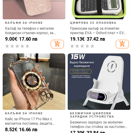
КАЛЪФИ ЗА IPHONE
ЦИФРОВА 3C ОПАКОВКА
Калъф за телефон с метален
Преносим калъф за етикетен
боядисан стъклен корпус, за
принтер EVA – Oxford плат + EVA,
iPhone 11–14 Pro Max,
горещо пресовано EVA и шиене,
9.00
€
/
17.60 лв
19.13
€
/
37.42 лв
охлаждане, модел YK263
товароподемност 10 кг
add_shopping_cart
add_shopping_cart
КАЛЪФИ ЗА IPHONE
БЕЗЖИЧНИ ЦИФРОВИ
ЗАРЯДНИ УСТРОЙСТВА
Кейс за iPhone 17 Pro Max с
Безжично зарядно за мобилен
магнитна поставка, защита
телефон със стойка за настолен
срещу изпускане на четирите
8.52
€
/
16.66 лв
монтаж за хоризонтално или
17.30
€
/
33.84 лв
ъгъла, акрилен корпус с