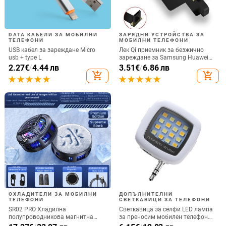
DATA КАБЕЛИ ЗА МОБИЛНИ
ЗАРЯДНИ УСТРОЙСТВА ЗА
ТЕЛЕФОНИ
МОБИЛНИ ТЕЛЕФОНИ
USB кабел за зареждане Micro
Лек Qi приемник за безжично
usb + type L
зареждане за Samsung Huawei
Xiaomi Универсален Micro USB
2.27
€
/
4.44 лв
3.51
€
/
6.86 лв
Type C Бърз адаптер за безжично
add_shopping_cart
add_shopping_cart
зареждане
ОХЛАДИТЕЛИ ЗА МОБИЛНИ
ДОПЪЛНИТЕЛНИ
ТЕЛЕФОНИ
СВЕТКАВИЦИ ЗА ТЕЛЕФОНИ
SR02 PRO Хладилна
Светкавица за селфи LED лампа
полупроводникова магнитна
за преносим мобилен телефон
задна щипка за мобилен телефон
Запълваща светлина за