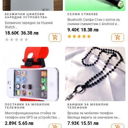
БЕЗЖИЧНИ ЦИФРОВИ
СЕЛФИ СТИКОВЕ
ЗАРЯДНИ УСТРОЙСТВА
Bluetooth Селфи Стик с копче за
Безжично зарядно за Huawei
снимки съвместим с Android и
Watch
iOS- Черен/Зелен
9.40
€
/
18.38 лв
GT6/GT5/Watch5/Watch4/GT4 –
18.60
€
/
36.38 лв
метален корпус, магнитно
add_shopping_cart
add_shopping_cart
зареждане, QC 3.0 бързо
зареждане, 5W изход
ПОСТАВКИ ЗА МОБИЛНИ
КАИШКИ ЗА МОБИЛНИ
ТЕЛЕФОНИ
ТЕЛЕФОНИ
Многофункционална стойка за
Връзка за мобилен телефон
телефон или GPS за устройства с
Висяща верига за окачване на
размери до 76мм / 4.8 инча
врата Висулка Кристални
2.89
€
/
5.65 лв
7.93
€
/
15.51 лв
мъниста Ръчна изработка Анти-
add_shopping_cart
add_shopping_cart