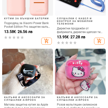
КУТИИ ЗА ВЪНШНИ БАТЕРИИ
СЛУШАЛКИ С КАБЕЛ И
КОНТРОЛ ЗА МОБИЛНИ
Подходящ за Xiaomi Power Bank
ТЕЛЕФОНИ
Pocket Edition Pro защитен калъф
Директни продажби от
33W силиконов 10000mA
13.58
€
/
26.56 лв
фабриката, директен щепсел тип
неплъзгащ се защитен калъф за
C, мобилен телефон, Douyin
13.95
€
/
27.28 лв
Power Bank
Internet Celebrity, електрически
add_shopping_cart
add_shopping_cart
микрофон, слушалки с C порт,
кабелна слушалка
КАЛЪФИ И АКСЕСОАРИ ЗА
КАЛЪФИ И АКСЕСОАРИ ЗА
СЛУШАЛКИ AIRPODS
СЛУШАЛКИ AIRPODS
Матова защитна кутия за Apple
Розов мультяшен силиконов