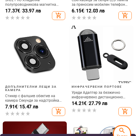
полупроводникова магнитна
за преносим мобилен телефон
задна щипка за мобилен телефон
Запълваща светлина за
17.37
€
/
33.97 лв
6.15
€
/
12.03 лв
Радиатор за игра на живо
фотография, акумулаторна
add_shopping_cart
add_shopping_cart
Цифров дисплей Директна
доставка от фабриката
ДОПЪЛНИТЕЛНИ ЛЕЩИ ЗА
ИНФРАЧЕРВЕНИ ПОРТОВЕ
КАМЕРА
Уреди Адаптер за безжично
Стикер с фалшив обектив на
инфрачервено дистанционно
камера Секунди за надстройка
управление Интелигентно
14.21
€
/
27.79 лв
на iPhone телефон Протектор на
7.91
€
/
15.47 лв
приложение за управление на
екрана за iPhone X / XS Max
add_shopping_cart
add_shopping_cart
телефона Инфрачервен
Смяна на iPhone 11 pro Max
предавател за IPhone и Android
телефон
search