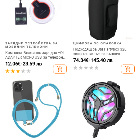
ЗАРЯДНИ УСТРОЙСТВА ЗА
ЦИФРОВА 3C ОПАКОВКА
МОБИЛНИ ТЕЛЕФОНИ
Подходящ за Jbl Partybox 320,
Комплект Безжично зарядно +QI
защитен калъф за външен
ADAPTER MICRO USB, за телефон
високоговорител, калъф за
74.34
€
/
145.40 лв
+ Qi Безжичен приемник с micro
12.06
€
/
23.59 лв
количка Stage 320 Audio,
USB-черен цвят
add_shopping_cart
add_shopping_cart
прахозащитно покритие.