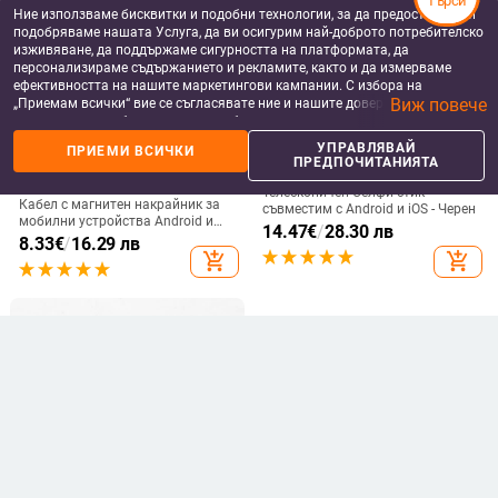
Търси
Ние използваме бисквитки и подобни технологии, за да предоставяме и
подобряваме нашата Услуга, да ви осигурим най-доброто потребителско
изживяване, да поддържаме сигурността на платформата, да
персонализираме съдържанието и рекламите, както и да измерваме
ефективността на нашите маркетингови кампании. С избора на
Виж повече
„Приемам всички“ вие се съгласявате ние и нашите доверени партньори
да съхраняваме бисквитки и подобни технологии на вашето устройство
за рекламни и аналитични цели. Можете по всяко време да управлявате
УПРАВЛЯВАЙ
ПРИЕМИ ВСИЧКИ
своите предпочитания, като натиснете „Управлявай предпочитанията“.
ПРЕДПОЧИТАНИЯТА
DATA КАБЕЛИ ЗА МОБИЛНИ
СЕЛФИ СТИКОВЕ
За повече информация, моля, вижте нашата
Политика за защита на
ТЕЛЕФОНИ
Телескопичен Селфи стик
данните
.
Кабел с магнитен накрайник за
съвместим с Android и iOS - Черен
мобилни устройства Android и
14.47
€
/
28.30 лв
iOS - бързо зареждане и
8.33
€
/
16.29 лв
синхронизиране TYPE-C, Micro
add_shopping_cart
add_shopping_cart
USB и LIghting в