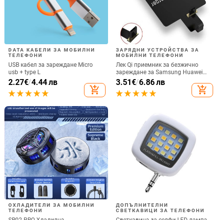
DATA КАБЕЛИ ЗА МОБИЛНИ
ЗАРЯДНИ УСТРОЙСТВА ЗА
ТЕЛЕФОНИ
МОБИЛНИ ТЕЛЕФОНИ
USB кабел за зареждане Micro
Лек Qi приемник за безжично
usb + type L
зареждане за Samsung Huawei
Xiaomi Универсален Micro USB
2.27
€
/
4.44 лв
3.51
€
/
6.86 лв
Type C Бърз адаптер за безжично
add_shopping_cart
add_shopping_cart
зареждане
ОХЛАДИТЕЛИ ЗА МОБИЛНИ
ДОПЪЛНИТЕЛНИ
ТЕЛЕФОНИ
СВЕТКАВИЦИ ЗА ТЕЛЕФОНИ
SR02 PRO Хладилна
Светкавица за селфи LED лампа