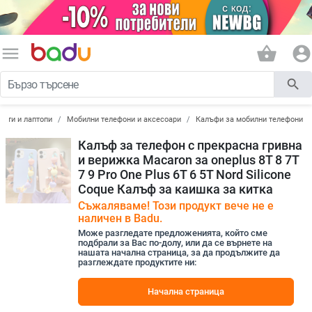
menu
shopping_basket
account_circle
search
лети и лаптопи
Мобилни телефони и аксесоари
Калъфи за мобилни телефони
Калъф за телефон с прекрасна гривна
и верижка Macaron за oneplus 8T 8 7T
7 9 Pro One Plus 6T 6 5T Nord Silicone
Coque Калъф за каишка за китка
Съжаляваме! Този продукт вече не е
наличен в Badu.
Може разгледате предложенията, който сме
подбрали за Вас по-долу, или да се върнете на
нашата начална страница, за да продължите да
разглеждате продуктите ни:
Начална страница