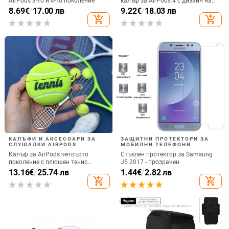
AirPods 3-то и 4-то поколение
калъф за AirPods 4 с дизайн на
котка
8.69
€
/
17.00 лв
9.22
€
/
18.03 лв
add_shopping_cart
add_shopping_cart
КАЛЪФИ И АКСЕСОАРИ ЗА
ЗАЩИТНИ ПРОТЕКТОРИ ЗА
СЛУШАЛКИ AIRPODS
МОБИЛНИ ТЕЛЕФОНИ
Калъф за AirPods четвърто
Стъклен протектор за Samsung
поколение с плюшен тенис
J5 2017 - прозрачен
мотив, силиконов 3D дизайн,
13.16
€
/
25.74 лв
1.44
€
/
2.82 лв
съвместим с AirPods 3 и Pro 2
add_shopping_cart
add_shopping_cart