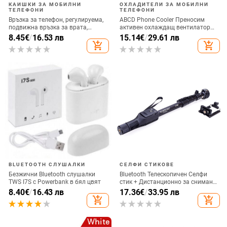
КАИШКИ ЗА МОБИЛНИ
ОХЛАДИТЕЛИ ЗА МОБИЛНИ
ТЕЛЕФОНИ
ТЕЛЕФОНИ
Връзка за телефон, регулируема,
ABCD Phone Cooler Преносим
подвижна връзка за врата,
активен охлаждащ вентилатор
каишка за аксесоари за мобилни
Радиатор за мобилен телефон за
8.45
€
/
16.53 лв
15.14
€
/
29.61 лв
телефони, въже за мобилен
игра на игри
add_shopping_cart
add_shopping_cart
телефон, презрамки за врата,
универсални
BLUETOOTH СЛУШАЛКИ
СЕЛФИ СТИКОВЕ
Безжични Bluetooth слушалки
Bluetooth Телескопичен Селфи
TWS I7S с Powerbank в бял цвят
стик + Дистанционно за снимане,
съвместим с Android и IOS - Черен
8.40
€
/
16.43 лв
17.36
€
/
33.95 лв
add_shopping_cart
add_shopping_cart