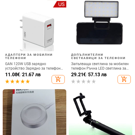
АДАПТЕРИ ЗА МОБИЛНИ
ДОПЪЛНИТЕЛНИ
ТЕЛЕФОНИ
СВЕТКАВИЦИ ЗА ТЕЛЕФОНИ
GAN 120W USB зарядно
Запълваща светлина за мобилен
устройство Зарядно за телефон
телефон Ръчна LED светлина за
QC 5.0 4.0 3.0 Адаптер за бързо
селфи излъчване на живо
11.08
€
/
21.67 лв
29.21
€
/
57.13 лв
зареждане за iPhone 14 13 12
Компютърна запълваща
add_shopping_cart
add_shopping_cart
Samsung Huawei realme usb
светлина Видеоконференция
chargeur
Запълваща светлина за мобилен
телефон