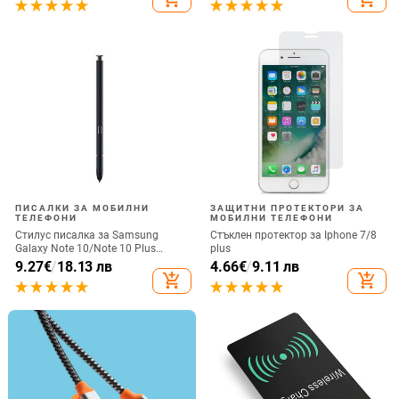
загубено въже за каишка за
iPhone Подвижна
ПИСАЛКИ ЗА МОБИЛНИ
ЗАЩИТНИ ПРОТЕКТОРИ ЗА
ТЕЛЕФОНИ
МОБИЛНИ ТЕЛЕФОНИ
Стилус писалка за Samsung
Стъклен протектор за Iphone 7/8
Galaxy Note 10/Note 10 Plus
plus
Универсална капацитивна
9.27
€
/
18.13 лв
4.66
€
/
9.11 лв
писалка Чувствителен сензорен
add_shopping_cart
add_shopping_cart
екран SPen Не е съвместим с
Bluetooth