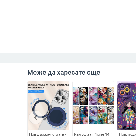
Може да харесате още
chevron_left
Нов държач с магнитна глава, универсален за всички мо
Калъф за iPhone 14 Pro Max с м
Нов, под