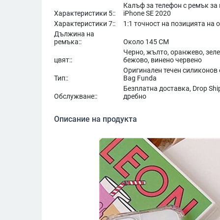
Калъф за телефон с ремък за 
Характеристики 5::
iPhone SE 2020
Характеристики 7::
1:1 точност на позицията на 
Дължина на
ремъка::
Около 145 СМ
Черно, жълто, оранжево, зеле
цвят::
бежово, винено червено
Оригинален течен силиконов 
Тип::
Bag Funda
Безплатна доставка, Drop Ship
Обслужване::
дребно
Описание на продукта