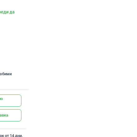
реди да
любими
но
тавка
к от 14 дни.