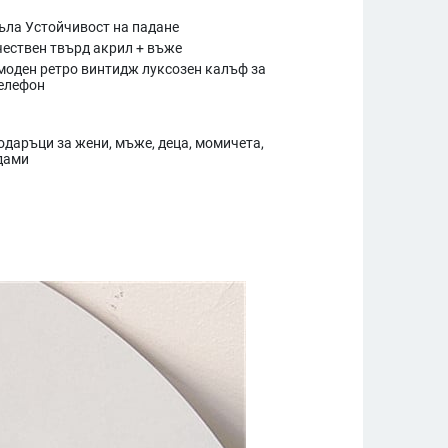
ъла Устойчивост на падане
ествен твърд акрил + въже
моден ретро винтидж луксозен калъф за
елефон
одаръци за жени, мъже, деца, момичета,
дами