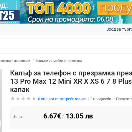
Вход за търг
лефони и аксесоари
Калъфи за мобилни телефони
Калъф за телефон с презрамка през 
13 Pro Max 12 Mini XR X XS 6 7 8 Pl
капак
0
оценки от потребителите
2
продажби
Продукто
6.67
€
/
13.05
лв
Цена: