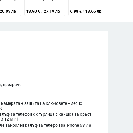
20.05 лв
13.90
€
/
27.19 лв
6.98
€
/
13.65 лв
13.16
€
/
, прозрачен
 камерата + защита на ключовете + лесно
не
алъф за телефон с огърлица с каишка за кръст
13 12 Mini
чен акрилен калъф за телефон за iPhone 6S 7 8