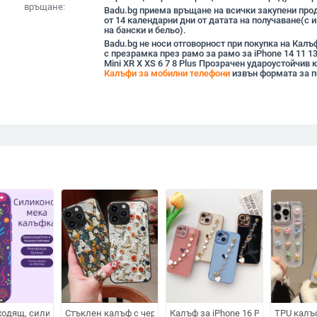
връщане:
Badu.bg приема връщане на всички закупени прод
от 14 календарни дни от датата на получаване(с
на бански и бельо).
Badu.bg не носи отговорност при покупка на Калъ
с презрамка през рамо за рамо за iPhone 14 11 13
Mini XR X XS 6 7 8 Plus Прозрачен удароустойчив 
Калъфи за мобилни телефони
извън формата за п
дели, безжично зареждане и въртене на 360°
раморна картина на цветя – матов силиконов защитен капак
ходящ, силиконов защитен калъф за Apple 16, нов, 15plus, матиран, 14, 1
Стъклен калъф с череп за iPhone 17/16/15 Pro Max и iPho
Калъф за iPhone 16 Pro Max с ел
TPU калъф