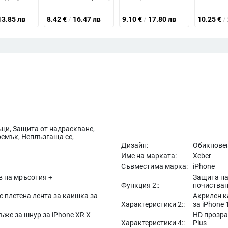
13.85 лв
8.42
€
/
16.47 лв
9.10
€
/
17.80 лв
10.25
€
/
ци, Защита от надраскване,
ремък, Неплъзгаща се,
Дизайн:
Обикновен
Име на марката:
Xeber
Съвместима марка:
iPhone
в на мръсотия +
Защита на
Функция 2::
почиства
с плетена лента за каишка за
Акрилен к
Характеристики 2::
за iPhone 
ъже за шнур за iPhone XR X
HD прозра
Характеристики 4::
Plus