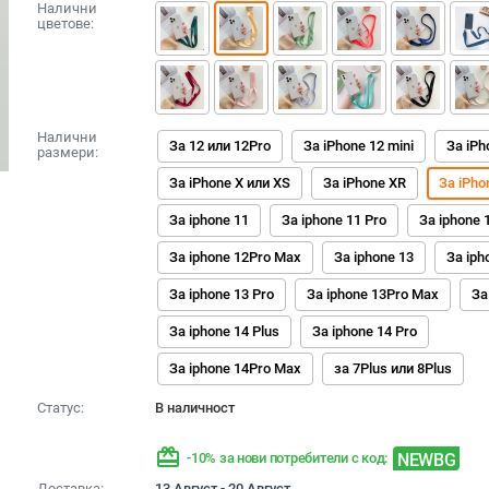
Налични
цветове:
Налични
За 12 или 12Pro
За iPhone 12 mini
За iPh
размери:
За iPhone X или XS
За iPhone XR
За iPho
За iphone 11
За iphone 11 Pro
За iphone 
За iphone 12Pro Max
За iphone 13
За iph
За iphone 13 Pro
За iphone 13Pro Max
За
За iphone 14 Plus
За iphone 14 Pro
За iphone 14Pro Max
за 7Plus или 8Plus
Статус:
В наличност
redeem
NEWBG
-10% за нови потребители с код:
Доставка:
13 Август - 20 Август