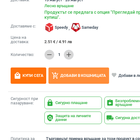
Лесно връщане
Продуктът се предлага с опция "Прегледай п
купиш".
Доставяме с:
Speedy
Sameday
,
Цена на
доставка:
2.51
€
/
4.91
лв
remove
add
Количество:
1
local_mall
add_shopping_cart
favorite
Добави в 
КУПИ СЕГА
ДОБАВИ В КОШНИЦАТА
Сигурност при
Безпроблем
lock
assignment_return
Сигурно плащане
пазаруване:
връщане
Защита на личните
policy
local_shipping
Сигурна дос
данни
Политика за
Търговецът приема връщане за този продукт в сро