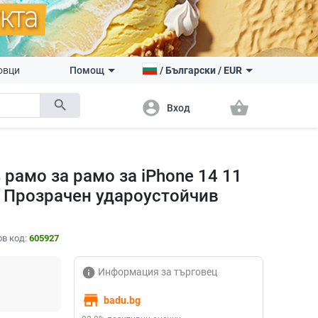
овци
Помощ
/
Български
/
EUR
search
account_circle
shopping_basket
Вход
рамо за рамо за iPhone 14 11
us Прозрачен удароустойчив
в код:
605927
info
Информация за търговец
store
badu.bg