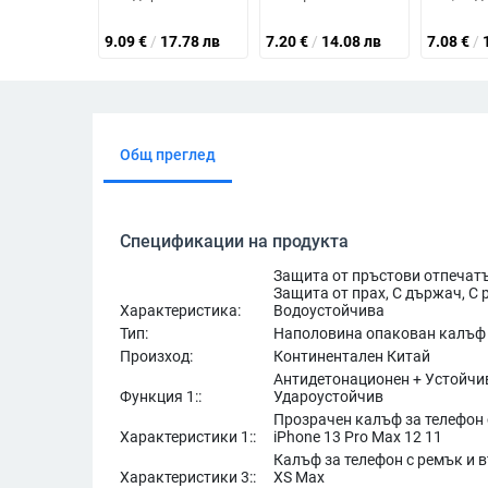
9.09
€
/
17.78 лв
7.20
€
/
14.08 лв
7.08
€
/
Общ преглед
Спецификации на продукта
Защита от пръстови отпечатъ
Защита от прах, С държач, С 
Характеристика:
Водоустойчива
Тип:
Наполовина опакован калъф
Произход:
Континентален Китай
Антидетонационен + Устойчи
Функция 1::
Удароустойчив
Прозрачен калъф за телефон 
Характеристики 1::
iPhone 13 Pro Max 12 11
Калъф за телефон с ремък и в
Характеристики 3::
XS Max