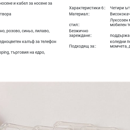
носене и кабел за носене за
Характеристики 6::
Четири ъг
отвора
Материал::
Висококач
Луксозен 
стил::
мобилен т
но, розово, синьо, лилаво,
Безжично
зареждане::
поддържа
едноцветен калъф за телефон
коледни п
Подходящ за::
момчета, 
ping, търговия на едро,