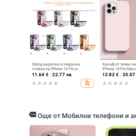
Qiying акрилна огледална
Калъф от течен с
стойка за iPhone 16 Pro и
iPhone 14 Pro Max 
MagSafe магнитен калъф за
пълна защита и у
11.64
€
/
22.77 лв
12.82
€
/
25.07
iPhone 14 Pro
дизайн
add_shopping_cart
more
Още от Мобилни телефони и а