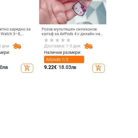
итно зарядно за
Розов мультяшен силиконов
 Watch 3–8,
калъф за AirPods 4 с дизайн на
.0 • Магнитно
котка
 / 1A
3 дни
Доставка: 1-3 дни
мери:
Налични размери:
Airpods 1/2
поколение
0
лв
9.22
€
/
18.03
лв
add_shopping_cart
add_shopping_cart