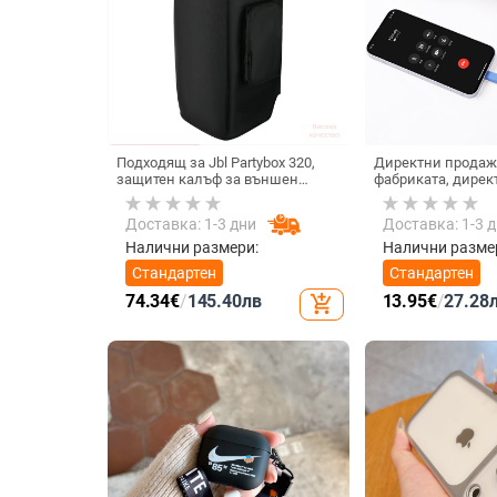
Подходящ за Jbl Partybox 320,
Директни продаж
защитен калъф за външен
фабриката, дирек
високоговорител, калъф за
тип C, мобилен те
количка Stage 320 Audio,
Internet Celebrity,
Доставка: 1-3 дни
Доставка: 1-3 
прахозащитно покритие.
микрофон, слушал
кабелна слушалк
Налични размери:
Налични разме
Стандартен
Стандартен
74.34
€
/
145.40
лв
13.95
€
/
27.28
add_shopping_cart