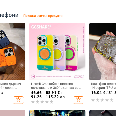
лефони
Покажи всички продукти
нитен държач
Hermit Crab кейс с цветово
Калъф за телеф
–14 серия
съчетаване и 360° въртяща се
14 серия, TPU, 
PU+PC,
скоба за iPhone 17 и iPhone 16
пеперуда, диа
лв
46.66 - 58.91
€
/
16.04
€
/
31.
хлаждане, анти
Pro Max
инкрустиране 
91.26 - 115.22 лв
add_shopping_cart
add_shopping_cart
електроплатир
удароустойчив,