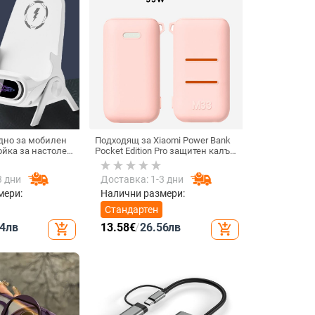
дно за мобилен
Подходящ за Xiaomi Power Bank
ойка за настолен
Pocket Edition Pro защитен калъф
изонтално или
33W силиконов 10000mA
ване, QC3.0, 2 A,
неплъзгащ се защитен калъф за
3 дни
Доставка: 1-3 дни
реждане
Power Bank
мери:
Налични размери:
Стандартен
4
лв
13.58
€
/
26.56
лв
add_shopping_cart
add_shopping_cart