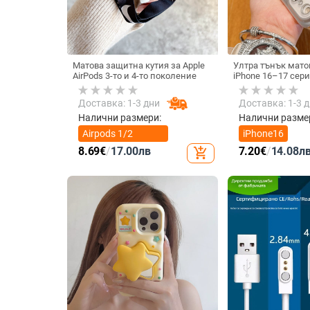
Матова защитна кутия за Apple
Ултра тънък мато
AirPods 3-то и 4-то поколение
iPhone 16–17 сери
на топлината, пъ
удароустойчив и 
Доставка: 1-3 дни
Доставка: 1-3 
отпечатъци
Налични размери:
Налични разме
Airpods 1/2
iPhone16
поколение
8.69
€
/
17.00
лв
7.20
€
/
14.08
л
add_shopping_cart