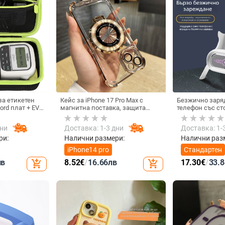
а етикетен
Кейс за iPhone 17 Pro Max с
Безжично заря
ord плат + EVA,
магнитна поставка, защита
телефон със ст
 EVA и шиене,
срещу изпускане на четирите
монтаж за хор
10 кг
ъгъла, акрилен корпус с
вертикално полз
дни
Доставка: 1-3 дни
Доставка: 1-
електроплатиран финиш
15 W, Бързо за
ри:
Налични размери:
Налични раз
iPhone14 pro
Стандартен
лв
8.52
€
/
16.66
лв
17.30
€
/
33.8
add_shopping_cart
add_shopping_cart