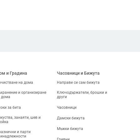
ом и Градина
Часовници и Бижута
чистване на дома
Направи си сам бижута
хранение и организиране
Ключодържатели, брошки и
 дома
други
оки за бита
Часовници
куства, занаяти, шев и
Дамски бижута
ойка
Мъжки бижута
азнични и парти
ринадлежности
Гривни