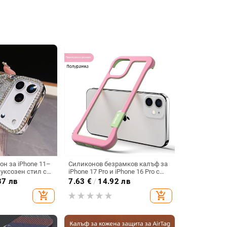
он за iPhone 11–
Силиконов безрамков калъф за
луксозен стил с
iPhone 17 Pro и iPhone 16 Pro с
мантено
отвори за вентилация и
37 лв
7.63
€
/
14.92 лв
и
охлаждане
add_shopping_cart
add_shopping_cart
ане,
 анти отпечатъци