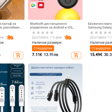
в калъф за
Bluetooth дистанционно
Безжично магн
я, разсейване
управление за Android и iOS,
Samsung Galaxy
лно покритие,
универсално за снимки и
Active 1/2 • QC2
устойчив на
видеозаписи, модел 6-key
зареждане • 3W
дни
Доставка: 1-3 дни
Доставка: 1-
tremolo, Vernon, ABS материал,
тегло 15 g
ри:
Налични размери:
Налични раз
Стандартен
Стандартен
в
7.11
€
/
13.91
лв
15.49
€
/
30.3
add_shopping_cart
add_shopping_cart