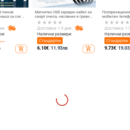
2-пинов
Магнитен USB заряден кабел за
Поляризационе
чаша за сок и
смарт очила, часовник и гривна
мобилен телеф
60 см, силен
– едно към две, съвместим с
резолюция — N
 мм разстояние
4.0-12.3, марка Rising Sun
GZM
дни
Доставка: 1-3 дни
Доставка: 1-
ри:
Налични размери:
Налични раз
Стандартен
Стандартен
в
6.10
€
/
11.93
лв
9.73
€
/
19.03
add_shopping_cart
add_shopping_cart