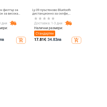
н филтър за
Ly-09 пръстеново Bluetooth
он за висока
дистанционно за селфи,
D филтър, модел
Bluetooth 5.3, ABS материал,
тегло 10
3 дни
Доставка: 1-3 дни
мери:
Налични размери:
Стандартен
лв
17.81
€
/
34.83
лв
add_shopping_cart
add_shopping_cart