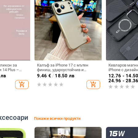
иликон за
Калъф за iPhone 17 с мътен
Кевларов магни
и 14 Plus –
финиш, удароустойчив и
iPhone с дизай
дароустойчив
антиотпечатък, тънък профил
трасета, ударо
 лв
9.46
€
/
18.50 лв
12.76 - 14.5
антиотпечатъч
24.96 - 28.3
add_shopping_cart
add_shopping_cart
ксесоари
Покажи всички продукти