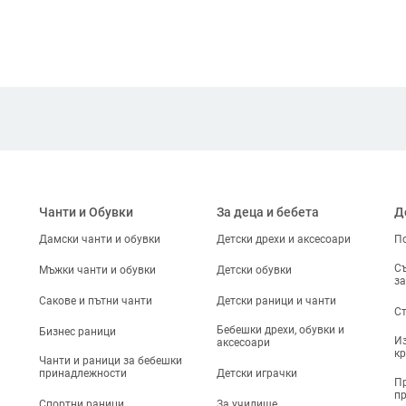
Чанти и Обувки
За деца и бебета
Д
Дамски чанти и обувки
Детски дрехи и аксесоари
По
Съ
Мъжки чанти и обувки
Детски обувки
за
Сакове и пътни чанти
Детски раници и чанти
Ст
Бебешки дрехи, обувки и
Бизнес раници
Из
аксесоари
кр
Чанти и раници за бебешки
принадлежности
Детски играчки
Пр
п
Спортни раници
За училище