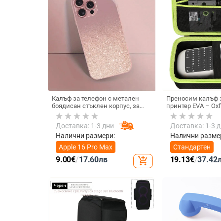
Калъф за телефон с метален
Преносим калъф з
боядисан стъклен корпус, за
принтер EVA – Oxf
iPhone 11–14 Pro Max,
горещо пресовано
охлаждане, модел YK263
товароподемност 
Доставка: 1-3 дни
Доставка: 1-3 
Налични размери:
Налични разме
Apple 16 Pro Max
Стандартен
9.00
€
/
17.60
лв
19.13
€
/
37.42
add_shopping_cart