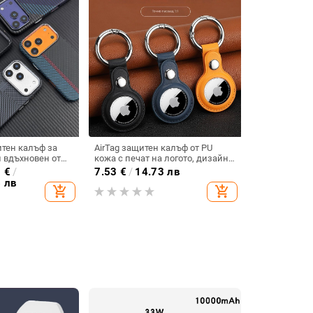
тен калъф за
AirTag защитен калъф от PU
н вдъхновен от
кожа с печат на логото, дизайн
устойчив и
с единичен прорез,
0
€
/
7.53
€
/
14.73 лв
ен
персонализируем, анти-износ и
6 лв
add_shopping_cart
add_shopping_cart
анти-спад