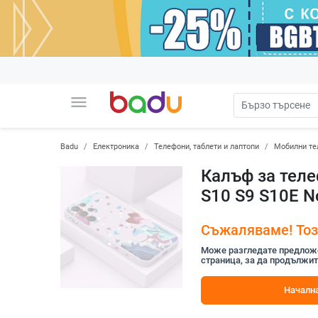
menu
Badu
Електроника
Телефони, таблети и лаптопи
Мобилни те
Калъф за теле
S10 S9 S10E No
Съжаляваме! Този
Може разгледате предложен
страница, за да продължит
Начална