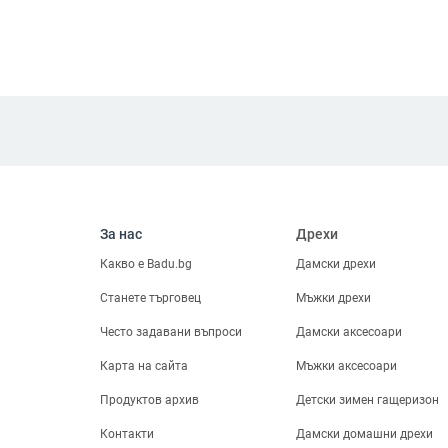
За нас
Дрехи
Какво е Badu.bg
Дамски дрехи
Станете търговец
Мъжки дрехи
Често задавани въпроси
Дамски аксесоари
Карта на сайта
Мъжки аксесоари
Продуктов архив
Детски зимен гащеризон
Контакти
Дамски домашни дрехи