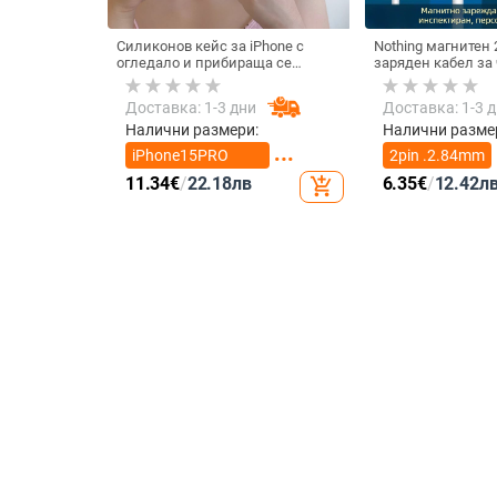
Силиконов кейс за iPhone с
Nothing магнитен 
огледало и прибираща се
заряден кабел за 
подвижна стойка в дизайн на
смарт часовник – 
петолъчка, съвместим с iPhone
магнит N52, 7,62
Доставка: 1-3 дни
Доставка: 1-3 
13–17 Pro/Max
между пиновете
Налични размери:
Налични разме
iPhone15PRO
2pin .2.84mm
MAX
11.34
€
/
22.18
лв
6.35
€
/
12.42
л
add_shopping_cart
iPhone16PRO
2pin 4.0mm
MAX