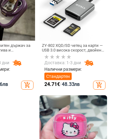
нитен държач за
ZY-802 XQD/SD четец за карти —
тива и
USB 3.0 висока скорост, двойен
твърд калъф за
интерфейс Type-C и USB,
ax
алуминиев сплав + ABS
3 дни
Доставка: 1-3 дни
мери:
Налични размери:
Стандартен
6
лв
24.71
€
/
48.33
лв
add_shopping_cart
add_shopping_cart