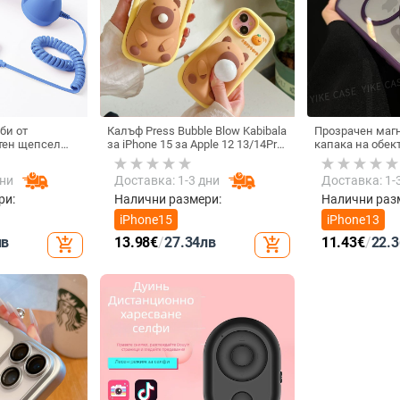
би от
Калъф Press Bubble Blow Kabibala
Прозрачен маг
тен щепсел
за iPhone 15 за Apple 12 13/14Pro
капака на обек
лефон, Douyin
Max, устойчив на изпускане 11
удароустойчив 
 електрически
iPhone 17 Pro M
дни
Доставка: 1-3 дни
Доставка: 1-
ки с C порт,
а
ри:
Налични размери:
Налични раз
iPhone15
iPhone13
лв
13.98
€
/
27.34
лв
11.43
€
/
22.3
add_shopping_cart
add_shopping_cart