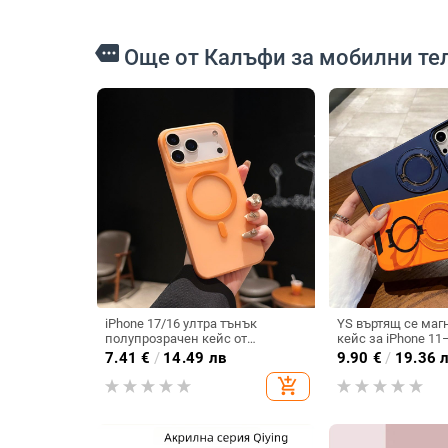
more
Още от Калъфи за мобилни те
iPhone 17/16 ултра тънък
YS въртящ се маг
полупрозрачен кейс от
кейс за iPhone 11
поликарбонат, с матирана
(Pro/Pro Max) — T
7.41
€
/
14.49 лв
9.90
€
/
19.36 
повърхност, усещане за кожа,
удароустойчив, о
add_shopping_cart
ударозащита и магнитно
отпечатъци
зареждане