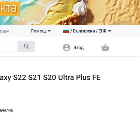
овци
Помощ
/
Български
/
EUR
search
account_circle
shopping_basket
Вход
xy S22 S21 S20 Ultra Plus FE
начална