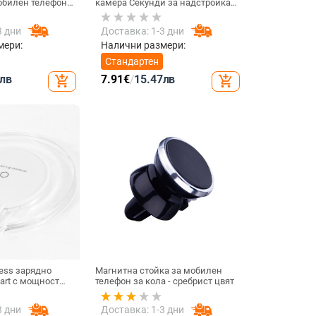
обилен телефон
камера Секунди за надстройка
тлина за
на iPhone телефон Протектор на
умулаторна
екрана за iPhone X / XS Max
3 дни
Доставка: 1-3 дни
Смяна на iPhone 11 pro Max
мери:
Налични размери:
Стандартен
лв
7.91
€
/
15.47
лв
add_shopping_cart
add_shopping_cart
ess зарядно
Магнитна стойка за мобилен
dart с мощност
телефон за кола - сребрист цвят
ързаност USB -
3 дни
Доставка: 1-3 дни