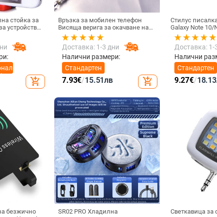
на стойка за
Връзка за мобилен телефон
Стилус писалк
Висяща верига за окачване на
Galaxy Note 10/N
 / 4.8 инча
врата Висулка Кристални
Универсална к
мъниста Ръчна изработка Анти-
писалка Чувст
дни
Доставка: 1-3 дни
Доставка: 1-
загубено въже за каишка за
екран SPen Не 
iPhone Подвижна
Bluetooth
ри:
Налични размери:
Налични раз
онална
Стандартен
Стандартен
ефон
7.93
€
/
15.51
лв
9.27
€
/
18.13
add_shopping_cart
add_shopping_cart
за безжично
SR02 PRO Хладилна
Светкавица за