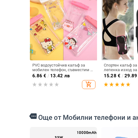
PVC водоустойчив калъф за
Спортен калъф за
мобилен телефон, съвместим с
лепенка изход за
устройства до 7.2 инча, печат на
6.86
€
/
13.42 лв
15.28
€
/
29.89
лого, персонализиране (PVC •
add_shopping_cart
водоустойчив • до 7.2 инча •
печат на лого •
персонализиране)
more
Още от Мобилни телефони и а