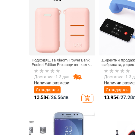
Подходящ за Xiaomi Power Bank
Директни продаж
Pocket Edition Pro защитен калъф
фабриката, дирек
33W силиконов 10000mA
тип C, мобилен те
неплъзгащ се защитен калъф за
Internet Celebrity,
Доставка: 1-3 дни
Доставка: 1-3 
Power Bank
микрофон, слушал
кабелна слушалк
Налични размери:
Налични разме
Стандартен
Стандартен
13.58
€
/
26.56
лв
13.95
€
/
27.28
add_shopping_cart