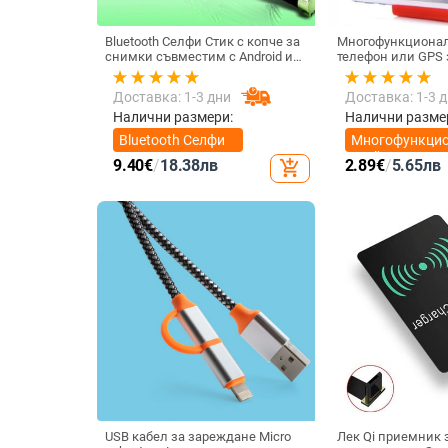
Bluetooth Селфи Стик с копче за
Многофункционал
снимки съвместим с Android и
телефон или GPS за устройства
iOS- Черен/Зелен
с размери до 76мм
Доставка: 1-3 дни
Доставка: 1-3 
Налични размери:
Налични разме
Bluetooth Селфи
Многофункци
Стик
стойка за тел
9.40
€
/
18.38
лв
2.89
€
/
5.65
лв
add_shopping_cart
USB кабел за зареждане Micro
Лек Qi приемник 