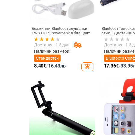
Безжични Bluetooth слушалки
Bluetooth Телеск
TWS I7S с Powerbank в бял цвят
стик + Дистанцио
снимане, съвмест
IOS - Черен
Доставка: 1-3 дни
Доставка: 1-3 
Налични размери:
Налични разме
Стандартен
Bluetooth Сел
стик +
8.40
€
/
16.43
лв
17.36
€
/
33.95
add_shopping_cart
Дистанционно
снимане