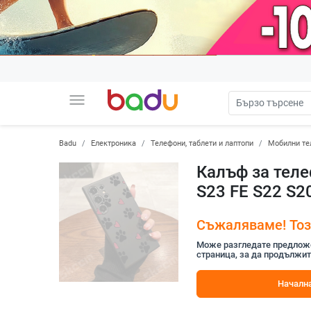
menu
Badu
Електроника
Телефони, таблети и лаптопи
Мобилни те
Калъф за теле
S23 FE S22 S2
Съжаляваме! Този
Може разгледате предложен
страница, за да продължит
Начална