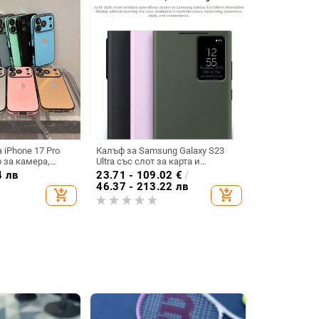
 iPhone 17 Pro
Калъф за Samsung Galaxy S23
 за камера,
Ultra със слот за карта и
 удароустойчив
интелигентно прозорче, пълен
4 лв
23.71 - 109.02
€
/
обхват, Sleep Chip 23
46.37 - 213.22 лв
add_shopping_cart
add_shopping_cart