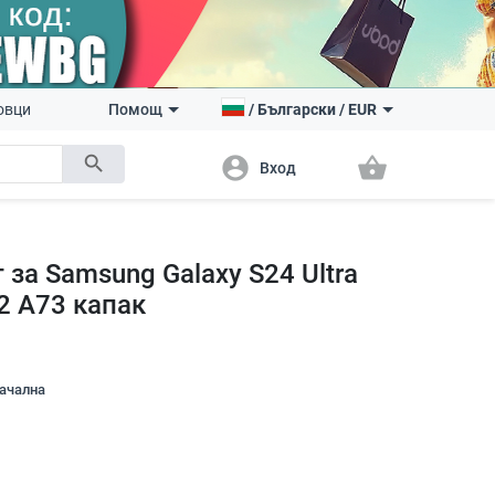
овци
Помощ
/
Български
/
EUR
search
account_circle
shopping_basket
Вход
за Samsung Galaxy S24 Ultra
2 A73 капак
начална