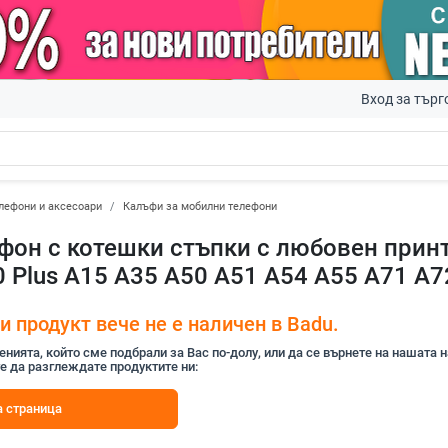
Вход за търг
лефони и аксесоари
Калъфи за мобилни телефони
фон с котешки стъпки с любовен принт 
0 Plus A15 A35 A50 A51 A54 A55 A71 A7
 продукт вече не е наличен в Badu.
ията, който сме подбрали за Вас по-долу, или да се върнете на нашата 
е да разглеждате продуктите ни:
 страница