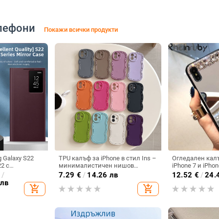
лефони
Покажи всички продукти
 Galaxy S22
TPU калъф за iPhone в стил Ins –
Огледален кал
22 с
минималистичен нишов
iPhone 7 и iPhon
зорче и
дизайн, мек калъф с
€
/
7.29
€
/
14.26 лв
12.52
€
/
24.
ване, без
вълнообразен ръб, устойчив на
 лв
add_shopping_cart
add_shopping_cart
ака
изпускане и на отпечатъци,
матово покритие