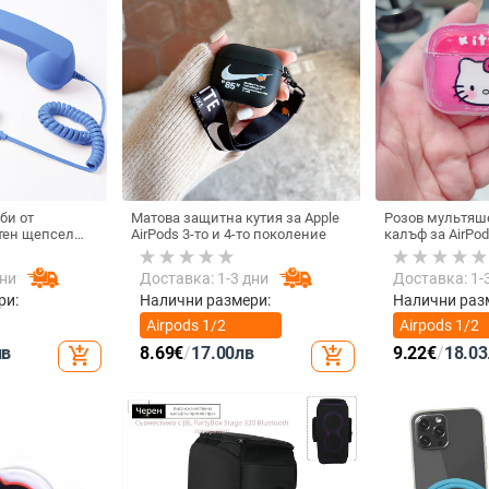
би от
Матова защитна кутия за Apple
Розов мультяш
тен щепсел
AirPods 3-то и 4-то поколение
калъф за AirPod
лефон, Douyin
котка
 електрически
дни
Доставка: 1-3 дни
Доставка: 1-
ки с C порт,
а
ри:
Налични размери:
Налични раз
Airpods 1/2
Airpods 1/2
поколение
поколение
лв
8.69
€
/
17.00
лв
9.22
€
/
18.03
add_shopping_cart
add_shopping_cart