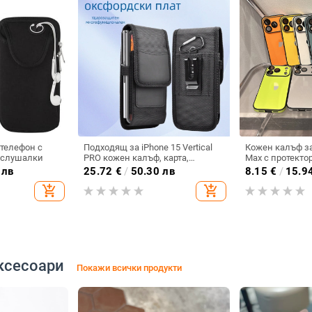
 телефон с
Подходящ за iPhone 15 Vertical
Кожен калъф за
 слушалки
PRO кожен калъф, карта,
Max с протектор
оксфордски плат, найлонов
пълен обхват и
 лв
25.72
€
/
50.30 лв
8.15
€
/
15.9
плат, колан, чанта за кръста на
твърд кейс
add_shopping_cart
add_shopping_cart
мобилен телефон
ксесоари
Покажи всички продукти