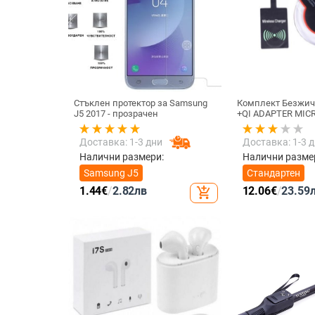
Стъклен протектор за Samsung
Комплект Безжич
J5 2017 - прозрачен
+QI ADAPTER MICR
телефон + Qi Без
приемник с micro
Доставка: 1-3 дни
Доставка: 1-3 
цвят
Налични размери:
Налични разме
Samsung J5
Стандартен
1.44
€
/
2.82
лв
12.06
€
/
23.59
add_shopping_cart