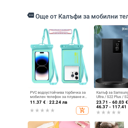
more
Още от Калъфи за мобилни те
PVC водоустойчива торбичка за
Калъф за Samsung
мобилен телефон за плуване и
Ultra / S22 Plus / S
гмуркане, съвместима със
интелигентно про
11.37
€
/
22.24 лв
23.71 - 60.03
сензорен екран, самозатваряща
защита при заспи
46.37 - 117.41
add_shopping_cart
се торба
разгъване на кап