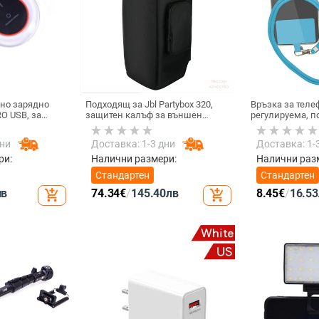
но зарядно
Подходящ за Jbl Partybox 320,
Връзка за теле
O USB, за
защитен калъф за външен
регулируема, 
жичен
високоговорител, калъф за
за врата, каиш
 USB-черен
количка Stage 320 Audio,
за мобилни тел
дни
Доставка: 1-3 дни
Доставка: 1-
прахозащитно покритие.
мобилен телеф
врата, универс
ри:
Налични размери:
Налични раз
Стандартен
Стандартен
лв
74.34
€
/
145.40
лв
8.45
€
/
16.53
add_shopping_cart
add_shopping_cart