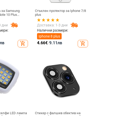
а за Samsung
Стъклен протектор за Iphone 7/8
ote 10 Plus
plus
апацитивна
вителен сензорен
3 дни
Доставка: 1-3 дни
е съвместим с
мери:
Налични размери:
Iphone 8 plus
лв
4.66
€
/
9.11
лв
add_shopping_cart
add_shopping_cart
 селфи LED лампа
Стикер с фалшив обектив на