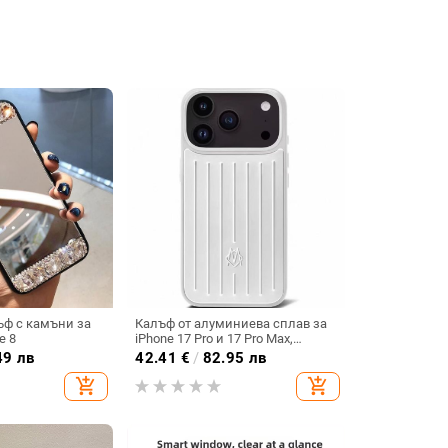
ъф с камъни за
Калъф от алуминиева сплав за
e 8
iPhone 17 Pro и 17 Pro Max,
удароустойчив, магнитно
49 лв
42.41
€
/
82.95 лв
заключване, инжекционно
add_shopping_cart
add_shopping_cart
формован дизайн, възможност
за персонализация