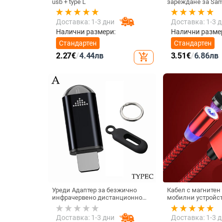
usb + type L
зареждане за Sam
Xiaomi Универсал
Type C Бърз адапт
Доставка: 1-3 дни
Доставка: 1-3 
безжично зарежд
Налични размери:
Налични разме
Стандартен
Стандартен
2.27
€
/
4.44
лв
3.51
€
/
6.86
лв
add_shopping_cart
Уреди Адаптер за безжично
Кабел с магнитен
инфрачервено дистанционно
мобилни устройст
управление Интелигентно
iOS - бързо зареж
приложение за управление на
синхронизиране T
Доставка: 1-3 дни
Доставка: 1-3 
телефона Инфрачервен
USB и LIghting в