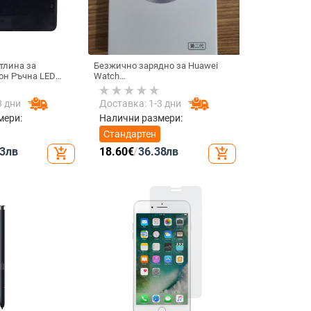
тлина за
Безжично зарядно за Huawei
он Ръчна LED
Watch
елфи излъчване
GT6/GT5/Watch5/Watch4/GT4 –
търна
метален корпус, магнитно
3 дни
Доставка: 1-3 дни
тлина
зареждане, QC 3.0 бързо
нция Запълваща
зареждане, 5W изход
мери:
Налични размери:
обилен телефон
Стандартен
3
лв
18.60
€
/
36.38
лв
add_shopping_cart
add_shopping_cart