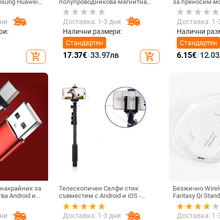
sung Huawei
полупроводникова магнитна
за преносим м
ен Micro USB
задна щипка за мобилен
Запълваща све
ер за
телефон Радиатор за игра на
фотография, ак
дни
Доставка: 1-3 дни
Доставка: 1-
ане
живо Цифров дисплей
Директна доставка от
ри:
Налични размери:
Налични раз
фабриката
Стандартен
Стандартен
17.37
€
/
33.97
лв
6.15
€
/
12.03
add_shopping_cart
add_shopping_cart
 накрайник за
Телескопичен Селфи стик
Безжично Wirel
ва Android и
съвместим с Android и iOS -
Fantasy Qi Stan
дане и
Черен
5W и тип на св
YPE-C, Micro
бял цвят
дни
Доставка: 1-3 дни
Доставка: 1-