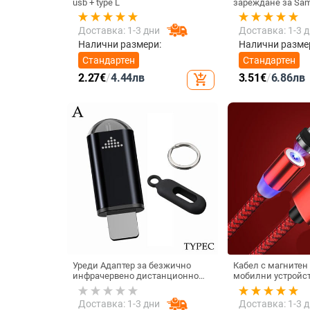
usb + type L
зареждане за Sam
Xiaomi Универсал
Type C Бърз адапт
Доставка: 1-3 дни
Доставка: 1-3 
безжично зарежд
Налични размери:
Налични разме
Стандартен
Стандартен
2.27
€
/
4.44
лв
3.51
€
/
6.86
лв
add_shopping_cart
Уреди Адаптер за безжично
Кабел с магнитен
инфрачервено дистанционно
мобилни устройст
управление Интелигентно
iOS - бързо зареж
приложение за управление на
синхронизиране T
Доставка: 1-3 дни
Доставка: 1-3 
телефона Инфрачервен
USB и LIghting в