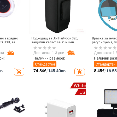
но зарядно
Подходящ за Jbl Partybox 320,
Връзка за теле
O USB, за
защитен калъф за външен
регулируема, 
жичен
високоговорител, калъф за
за врата, каиш
 USB-черен
количка Stage 320 Audio,
за мобилни тел
дни
Доставка: 1-3 дни
Доставка: 1-
прахозащитно покритие.
мобилен телеф
врата, универс
ри:
Налични размери:
Налични раз
Стандартен
Стандартен
лв
74.34
€
/
145.40
лв
8.45
€
/
16.53
add_shopping_cart
add_shopping_cart