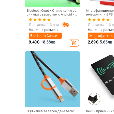
Bluetooth Селфи Стик с копче за
Многофункционал
снимки съвместим с Android и
телефон или GPS за устройства
iOS- Черен/Зелен
с размери до 76мм
Доставка: 1-3 дни
Доставка: 1-3 
Налични размери:
Налични разме
Bluetooth Селфи
Многофункци
Стик
стойка за тел
9.40
€
/
18.38
лв
2.89
€
/
5.65
лв
add_shopping_cart
USB кабел за зареждане Micro
Лек Qi приемник 