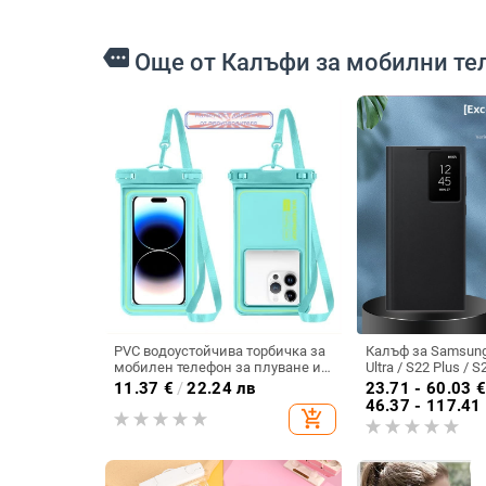
more
Още от Калъфи за мобилни те
PVC водоустойчива торбичка за
Калъф за Samsung
мобилен телефон за плуване и
Ultra / S22 Plus / S
гмуркане, съвместима със
интелигентно про
11.37
€
/
22.24 лв
23.71 - 60.03
сензорен екран, самозатваряща
защита при заспи
46.37 - 117.41
add_shopping_cart
се торба
разгъване на кап