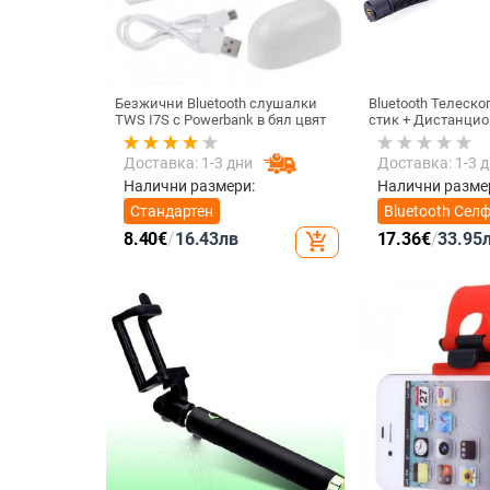
Безжични Bluetooth слушалки
Bluetooth Телеск
TWS I7S с Powerbank в бял цвят
стик + Дистанцио
снимане, съвмест
IOS - Черен
Доставка: 1-3 дни
Доставка: 1-3 
Налични размери:
Налични разме
Стандартен
Bluetooth Сел
стик +
8.40
€
/
16.43
лв
17.36
€
/
33.95
add_shopping_cart
Дистанционно
снимане