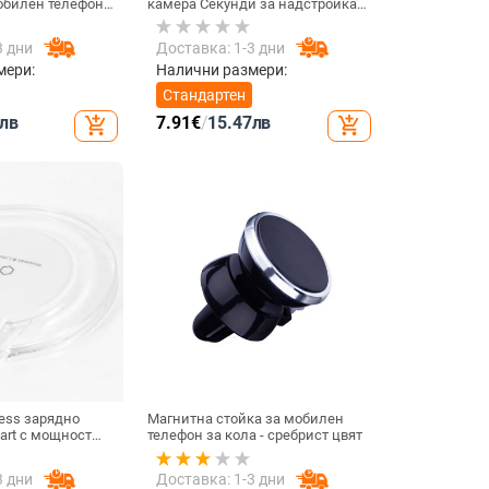
обилен телефон
камера Секунди за надстройка
тлина за
на iPhone телефон Протектор на
умулаторна
екрана за iPhone X / XS Max
3 дни
Доставка: 1-3 дни
Смяна на iPhone 11 pro Max
мери:
Налични размери:
Стандартен
лв
7.91
€
/
15.47
лв
add_shopping_cart
add_shopping_cart
ess зарядно
Магнитна стойка за мобилен
dart с мощност
телефон за кола - сребрист цвят
ързаност USB -
3 дни
Доставка: 1-3 дни