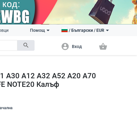
овци
Помощ
/
Български
/
EUR
search
account_circle
shopping_basket
Вход
51 A30 A12 A32 A52 A20 A70
0FE NOTE20 Калъф
начална