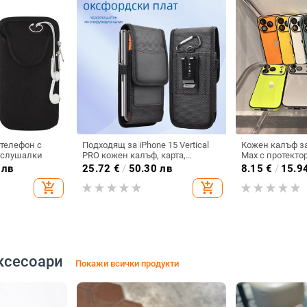
 телефон с
Подходящ за iPhone 15 Vertical
Кожен калъф за
 слушалки
PRO кожен калъф, карта,
Max с протектор
оксфордски плат, найлонов
пълен обхват и
 лв
25.72
€
/
50.30 лв
8.15
€
/
15.9
плат, колан, чанта за кръста на
твърд кейс
add_shopping_cart
add_shopping_cart
мобилен телефон
ксесоари
Покажи всички продукти