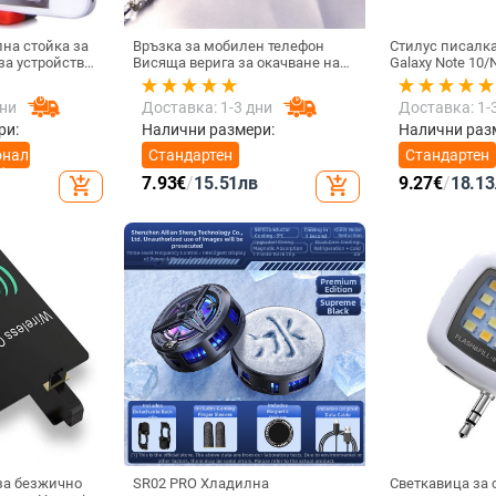
на стойка за
Връзка за мобилен телефон
Стилус писалк
Висяща верига за окачване на
Galaxy Note 10/N
 / 4.8 инча
врата Висулка Кристални
Универсална к
мъниста Ръчна изработка Анти-
писалка Чувст
дни
Доставка: 1-3 дни
Доставка: 1-
загубено въже за каишка за
екран SPen Не 
iPhone Подвижна
Bluetooth
ри:
Налични размери:
Налични раз
онална
Стандартен
Стандартен
ефон
7.93
€
/
15.51
лв
9.27
€
/
18.13
add_shopping_cart
add_shopping_cart
за безжично
SR02 PRO Хладилна
Светкавица за