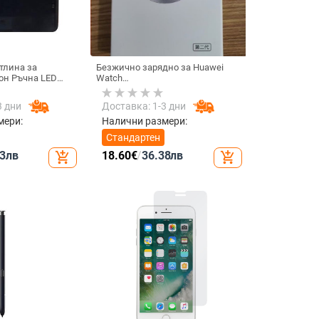
тлина за
Безжично зарядно за Huawei
он Ръчна LED
Watch
елфи излъчване
GT6/GT5/Watch5/Watch4/GT4 –
търна
метален корпус, магнитно
3 дни
Доставка: 1-3 дни
тлина
зареждане, QC 3.0 бързо
нция Запълваща
зареждане, 5W изход
мери:
Налични размери:
обилен телефон
Стандартен
3
лв
18.60
€
/
36.38
лв
add_shopping_cart
add_shopping_cart