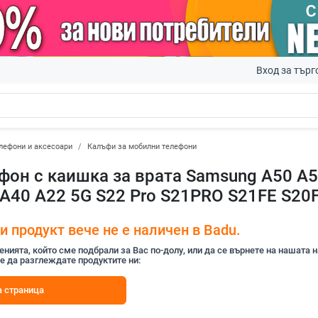
Вход за търг
лефони и аксесоари
Калъфи за мобилни телефони
фон с каишка за врата Samsung A50 A
 A40 A22 5G S22 Pro S21PRO S21FE S2
 продукт вече не е наличен в Badu.
ията, който сме подбрали за Вас по-долу, или да се върнете на нашата 
е да разглеждате продуктите ни:
 страница