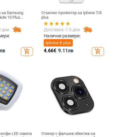
а за Samsung
Стъклен протектор за Iphone 7/8
ote 10 Plus
plus
апацитивна
вителен сензорен
3 дни
Доставка: 1-3 дни
е съвместим с
мери:
Налични размери:
Iphone 8 plus
лв
4.66
€
/
9.11
лв
add_shopping_cart
add_shopping_cart
 селфи LED лампа
Стикер с фалшив обектив на