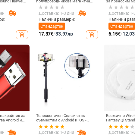
sung Huawei
полупроводникова магнитна
за преносим м
ен Micro USB
задна щипка за мобилен
Запълваща све
ер за
телефон Радиатор за игра на
фотография, ак
дни
Доставка: 1-3 дни
Доставка: 1-
ане
живо Цифров дисплей
Директна доставка от
ри:
Налични размери:
Налични раз
фабриката
Стандартен
Стандартен
17.37
€
/
33.97
лв
6.15
€
/
12.03
add_shopping_cart
add_shopping_cart
 накрайник за
Телескопичен Селфи стик
Безжично Wirel
ва Android и
съвместим с Android и iOS -
Fantasy Qi Stan
дане и
Черен
5W и тип на св
YPE-C, Micro
бял цвят
дни
Доставка: 1-3 дни
Доставка: 1-