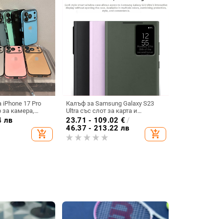
 iPhone 17 Pro
Калъф за Samsung Galaxy S23
 за камера,
Ultra със слот за карта и
 удароустойчив
интелигентно прозорче, пълен
4 лв
23.71 - 109.02
€
/
обхват, Sleep Chip 23
46.37 - 213.22 лв
add_shopping_cart
add_shopping_cart