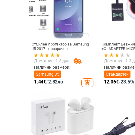
Стъклен протектор за Samsung
Комплект Безжич
J5 2017 - прозрачен
+QI ADAPTER MICR
телефон + Qi Без
приемник с micro
Доставка: 1-3 дни
Доставка: 1-3 
цвят
Налични размери:
Налични разме
Samsung J5
Стандартен
1.44
€
/
2.82
лв
12.06
€
/
23.59
add_shopping_cart