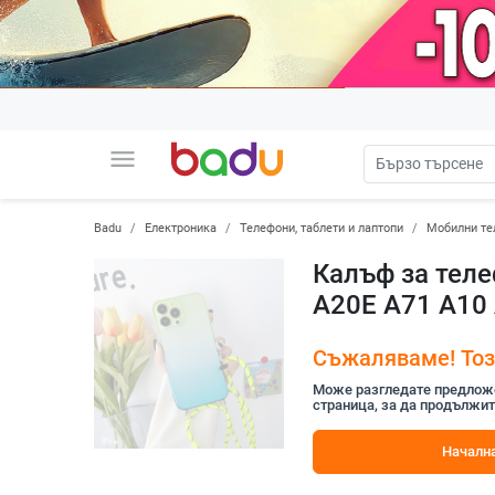
menu
Badu
Електроника
Телефони, таблети и лаптопи
Мобилни те
Калъф за теле
A20E A71 A10
Съжаляваме! Този
Може разгледате предложен
страница, за да продължит
Начална