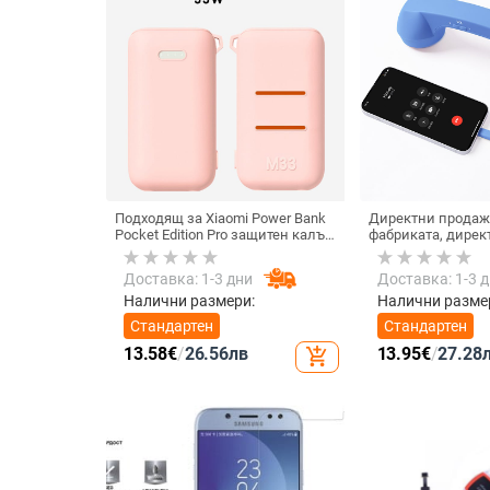
Подходящ за Xiaomi Power Bank
Директни продаж
Pocket Edition Pro защитен калъф
фабриката, дирек
33W силиконов 10000mA
тип C, мобилен те
неплъзгащ се защитен калъф за
Internet Celebrity,
Доставка: 1-3 дни
Доставка: 1-3 
Power Bank
микрофон, слушал
кабелна слушалк
Налични размери:
Налични разме
Стандартен
Стандартен
13.58
€
/
26.56
лв
13.95
€
/
27.28
add_shopping_cart