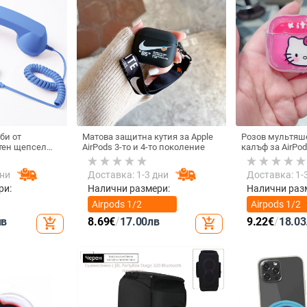
би от
Матова защитна кутия за Apple
Розов мультяш
тен щепсел
AirPods 3-то и 4-то поколение
калъф за AirPod
лефон, Douyin
котка
 електрически
дни
Доставка: 1-3 дни
Доставка: 1-
ки с C порт,
а
ри:
Налични размери:
Налични раз
Airpods 1/2
Airpods 1/2
поколение
поколение
лв
8.69
€
/
17.00
лв
9.22
€
/
18.03
add_shopping_cart
add_shopping_cart