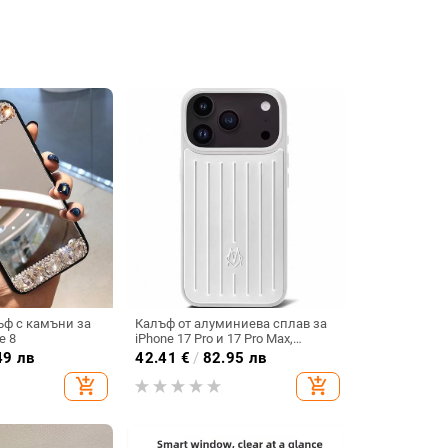
ъф с камъни за
Калъф от алуминиева сплав за
e 8
iPhone 17 Pro и 17 Pro Max,
удароустойчив, магнитно
49 лв
42.41
€
/
82.95 лв
заключване, инжекционно
add_shopping_cart
add_shopping_cart
формован дизайн, възможност
за персонализация