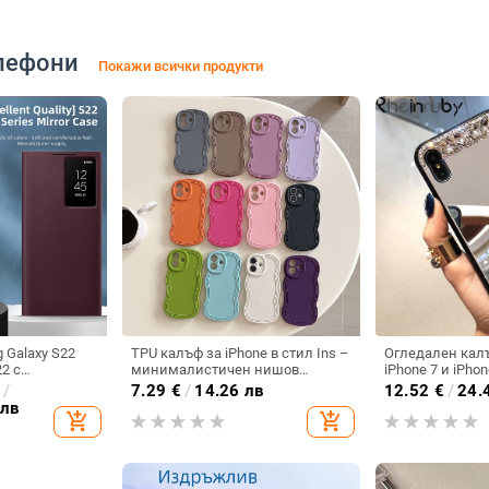
лефони
Покажи всички продукти
 Galaxy S22
TPU калъф за iPhone в стил Ins –
Огледален кал
22 с
минималистичен нишов
iPhone 7 и iPhon
зорче и
дизайн, мек калъф с
€
/
7.29
€
/
14.26 лв
12.52
€
/
24.
ване, без
вълнообразен ръб, устойчив на
 лв
add_shopping_cart
add_shopping_cart
ака
изпускане и на отпечатъци,
матово покритие