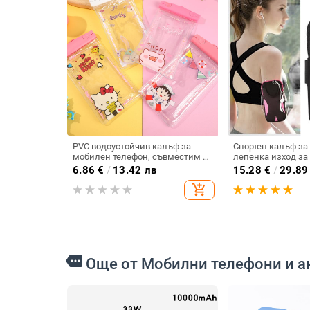
PVC водоустойчив калъф за
Спортен калъф за
мобилен телефон, съвместим с
лепенка изход за
устройства до 7.2 инча, печат на
6.86
€
/
13.42 лв
15.28
€
/
29.89
лого, персонализиране (PVC •
add_shopping_cart
водоустойчив • до 7.2 инча •
печат на лого •
персонализиране)
more
Още от Мобилни телефони и а