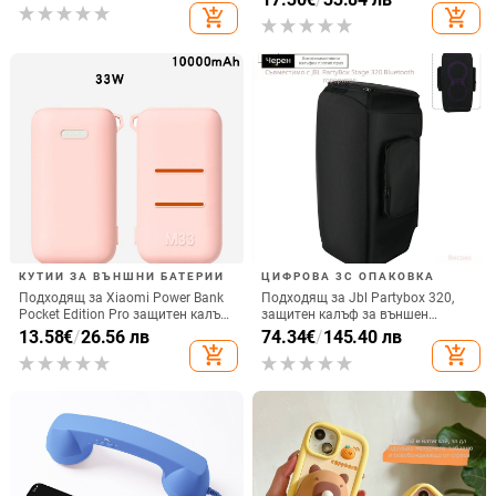
вертикално ползване, QC3.0, 2 A,
add_shopping_cart
add_shopping_cart
електроплатиран финиш
15 W, Бързо зареждане
КУТИИ ЗА ВЪНШНИ БАТЕРИИ
ЦИФРОВА 3C ОПАКОВКА
Подходящ за Xiaomi Power Bank
Подходящ за Jbl Partybox 320,
Pocket Edition Pro защитен калъф
защитен калъф за външен
33W силиконов 10000mA
високоговорител, калъф за
13.58
€
/
26.56 лв
74.34
€
/
145.40 лв
неплъзгащ се защитен калъф за
количка Stage 320 Audio,
add_shopping_cart
add_shopping_cart
Power Bank
прахозащитно покритие.