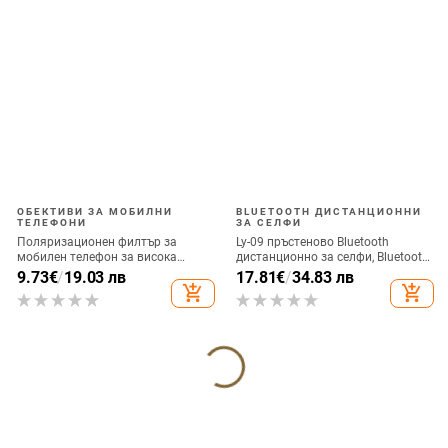
ОБЕКТИВИ ЗА МОБИЛНИ
BLUETOOTH ДИСТАНЦИОННИ
ТЕЛЕФОНИ
ЗА СЕЛФИ
Поляризационен филтър за
Ly-09 пръстеново Bluetooth
мобилен телефон за висока
дистанционно за селфи, Bluetooth
резолюция — ND филтър, модел
5.3, ABS материал, тегло 10
9.73
€
/
19.03 лв
17.81
€
/
34.83 лв
GZM
add_shopping_cart
add_shopping_cart