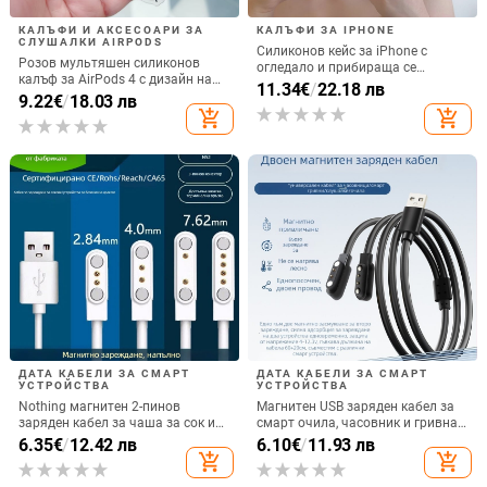
КАЛЪФИ И АКСЕСОАРИ ЗА
КАЛЪФИ ЗА IPHONE
СЛУШАЛКИ AIRPODS
Силиконов кейс за iPhone с
Розов мультяшен силиконов
огледало и прибираща се
калъф за AirPods 4 с дизайн на
подвижна стойка в дизайн на
11.34
€
/
22.18 лв
котка
9.22
€
/
18.03 лв
петолъчка, съвместим с iPhone
add_shopping_cart
add_shopping_cart
13–17 Pro/Max
ДАТА КАБЕЛИ ЗА СМАРТ
ДАТА КАБЕЛИ ЗА СМАРТ
УСТРОЙСТВА
УСТРОЙСТВА
Nothing магнитен 2-пинов
Магнитен USB заряден кабел за
заряден кабел за чаша за сок и
смарт очила, часовник и гривна
смарт часовник – 60 см, силен
– едно към две, съвместим с 4.0-
6.35
€
/
12.42 лв
6.10
€
/
11.93 лв
магнит N52, 7,62 мм разстояние
12.3, марка Rising Sun
add_shopping_cart
add_shopping_cart
между пиновете