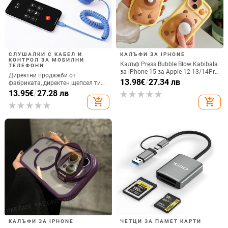
СЛУШАЛКИ С КАБЕЛ И
КАЛЪФИ ЗА IPHONE
КОНТРОЛ ЗА МОБИЛНИ
Калъф Press Bubble Blow Kabibala
ТЕЛЕФОНИ
за iPhone 15 за Apple 12 13/14Pro
Директни продажби от
Max, устойчив на изпускане 11
13.98
€
/
27.34 лв
фабриката, директен щепсел тип
C, мобилен телефон, Douyin
13.95
€
/
27.28 лв
Internet Celebrity, електрически
add_shopping_cart
add_shopping_cart
микрофон, слушалки с C порт,
кабелна слушалка
КАЛЪФИ ЗА IPHONE
ЧЕТЦИ ЗА ПАМЕТ КАРТИ