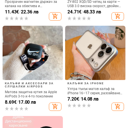
Прозрачен магнитен държач за
ZY-802 XQD/SD четец за карти —
капака на обектива и
USB 3.0 висока скорост, двойен
удароустойчив твърд калъф за
интерфейс Type-C и USB,
11.43
€
/
22.36 лв
24.71
€
/
48.33 лв
iPhone 17 Pro Max
алуминиев сплав + ABS
add_shopping_cart
add_shopping_cart
КАЛЪФИ И АКСЕСОАРИ ЗА
КАЛЪФИ ЗА IPHONE
СЛУШАЛКИ AIRPODS
Ултра тънък матов калъф за
Матова защитна кутия за Apple
iPhone 16–17 серия, разсейване
AirPods 3-то и 4-то поколение
на топлината, пълно покритие,
7.20
€
/
14.08 лв
8.69
€
/
17.00 лв
удароустойчив и устойчив на
add_shopping_cart
add_shopping_cart
отпечатъци