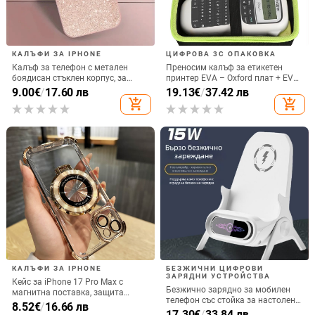
КАЛЪФИ ЗА IPHONE
ЦИФРОВА 3C ОПАКОВКА
Калъф за телефон с метален
Преносим калъф за етикетен
боядисан стъклен корпус, за
принтер EVA – Oxford плат + EVA,
iPhone 11–14 Pro Max,
горещо пресовано EVA и шиене,
9.00
€
/
17.60 лв
19.13
€
/
37.42 лв
охлаждане, модел YK263
товароподемност 10 кг
add_shopping_cart
add_shopping_cart
КАЛЪФИ ЗА IPHONE
БЕЗЖИЧНИ ЦИФРОВИ
ЗАРЯДНИ УСТРОЙСТВА
Кейс за iPhone 17 Pro Max с
Безжично зарядно за мобилен
магнитна поставка, защита
телефон със стойка за настолен
срещу изпускане на четирите
8.52
€
/
16.66 лв
монтаж за хоризонтално или
17.30
€
/
33.84 лв
ъгъла, акрилен корпус с