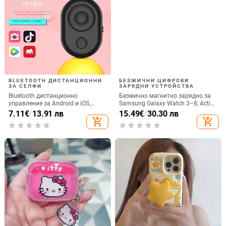
BLUETOOTH ДИСТАНЦИОННИ
БЕЗЖИЧНИ ЦИФРОВИ
ЗА СЕЛФИ
ЗАРЯДНИ УСТРОЙСТВА
Bluetooth дистанционно
Безжично магнитно зарядно за
управление за Android и iOS,
Samsung Galaxy Watch 3–8, Active
универсално за снимки и
1/2 • QC2.0 • Магнитно зареждане
7.11
€
/
13.91 лв
15.49
€
/
30.30 лв
видеозаписи, модел 6-key tremolo,
• 3W / 1A
add_shopping_cart
add_shopping_cart
Vernon, ABS материал, тегло 15 g