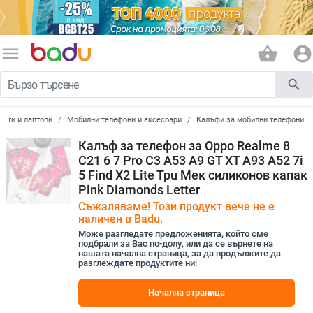
menu
shopping_basket
account_circle
search
лети и лаптопи
Мобилни телефони и аксесоари
Калъфи за мобилни телефони
Калъф за телефон за Oppo Realme 8
C21 6 7 Pro C3 A53 A9 GT XT A93 A52 7i
5 Find X2 Lite Tpu Мек силиконов капак
Pink Diamonds Letter
Съжаляваме! Този продукт вече не е
наличен в Badu.
Може разгледате предложенията, който сме
подбрали за Вас по-долу, или да се върнете на
нашата начална страница, за да продължите да
разглеждате продуктите ни:
Начална страница