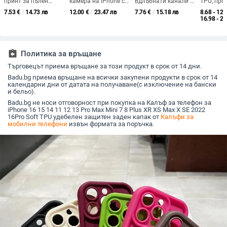
принт за пълен
камера на iPhone с
вдлъбнати канали и
TPU, про
обхват за iPhone 17
текстура на личи,
златен щит за iPhone
електро
7.53
€
/
14.73 лв
12.00
€
/
23.47 лв
7.76
€
/
15.18 лв
8.68 - 12.
Pro Max и iPhone 16
силикон, матово
17 Pro Max с
покритие
16.98 - 23
Pro Max, дизайн с
покритие, против
градиентна червена
задържа
ефект на течност,
изпускане,
метална рамка
за филм 
комплект от 15 броя
съвместимо с iPhone
камерата
съвмести
assignment_return
Политика за връщане
множеств
модели;
Търговецът приема връщане за този продукт в срок от 14 дни.
удароуст
Badu.bg приема връщане на всички закупени продукти в срок от 14
календарни дни от датата на получаване(с изключение на бански
и бельо).
Badu.bg не носи отговорност при покупка на Калъф за телефон за
iPhone 16 15 14 11 12 13 Pro Max Mini 7 8 Plus XR XS Max X SE 2022
16Pro Soft TPU удебелен защитен заден капак от
Калъфи за
мобилни телефони
извън формата за поръчка.