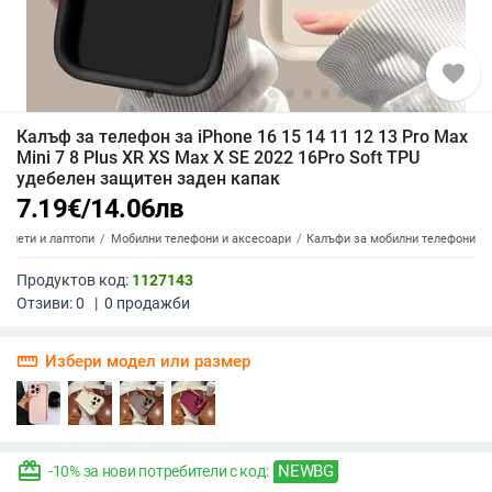
favorite
Калъф за телефон за iPhone 16 15 14 11 12 13 Pro Max
Mini 7 8 Plus XR XS Max X SE 2022 16Pro Soft TPU
удебелен защитен заден капак
7.19
€
/
14.06
лв
аблети и лаптопи
Мобилни телефони и аксесоари
Калъфи за мобилни телефони
Продуктов код:
1127143
Отзиви:
0
|
0
продажби
straighten
Избери модел или размер
redeem
NEWBG
-10% за нови потребители с код: