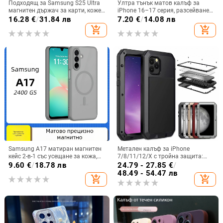
Подходящ за Samsung S25 Ultra
Ултра тънък матов калъф за
магнитен държач за карти, кожен
iPhone 16–17 серия, разсейване
калъф S24Plus, защитен калъф,
на топлината, пълно покритие,
16.28
€
/
31.84 лв
7.20
€
/
14.08 лв
разделен на части, калъф за
удароустойчив и устойчив на
add_shopping_cart
add_shopping_cart
мобилен телефон Samsung
отпечатъци
Samsung A17 матиран магнитен
Метален калъф за iPhone
кейс 2-в-1 със усещане за кожа,
7/8/11/12/X с тройна защита:
удароустойчива обвивка от
удароустойчив, прахоустойчив и
9.60
€
/
18.78 лв
24.79 - 27.85
€
/
PC+TPU, цветове: розово,
запечатан
48.49 - 54.47 лв
add_shopping_cart
add_shopping_cart
червено, лилаво, синьо, черно