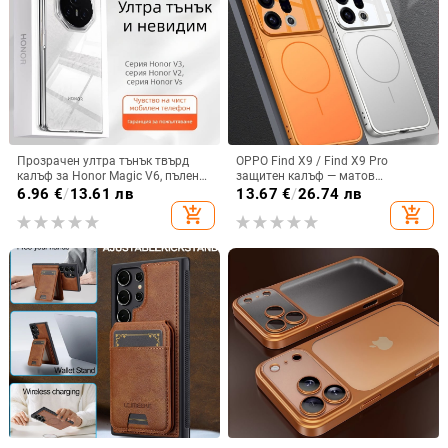
Прозрачен ултра тънък твърд
OPPO Find X9 / Find X9 Pro
калъф за Honor Magic V6, пълен
защитен калъф — матов
обхват, защита от падане, за
пластмасов, минималистичен
6.96
€
/
13.61 лв
13.67
€
/
26.74 лв
сгъваем дисплей, с огледална
стил, против изпускане, магнитно
add_shopping_cart
add_shopping_cart
повърхност
зареждане, възможност за
персонализация