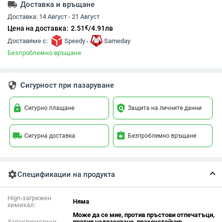
local_shipping
Доставка и връщане
Доставка:
14 Август - 21 Август
€
Цена на доставка:
2.51
/
4.91
лв
,
Доставяме с:
Speedy
Sameday
Безпроблемно връщане
security
Сигурност при пазаруване
lock
policy
Сигурно плащане
Защита на личните данни
local_shipping
assignment_return
Сигурна доставка
Безпроблемно връщане
settings
Спецификации на продукта
Hign-загрижен
Няма
химикал:
Може да се мие, против пръстови отпечатъци,
Характеристики:
против надраскване, прахоустойчив,