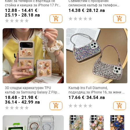
Кейс за телефон с въртяща се
Съвместим с прозрачен
стойка и каишка за iPhone 17 Pro
силиконов калъф за телефон
Max, 16, 15 и iPhone 11
Samsung S25 Ultra,
12.88 - 14.41
€
/
14.38
€
/
28.12 лв
персонализиран рисуван дизайн
25.19 - 28.18 лв
add_shopping_cart
add_shopping_cart
за S24 FE и защитен калъф A55
5G.
3D сладък карикатурен TPU
Калъф Ins Full Diamond,
калъф за Samsung Galaxy Z Flip
подходящ за iPhone 16, за жени с
6/3/4, защита срещу изпускане,
14-инчова личност, огледална
18.48 - 21.98
€
/
17.66
€
/
34.54 лв
корейски стил
рамка с 13 големи отвора и
36.14 - 42.99 лв
add_shopping_cart
add_shopping_cart
електролитно покритие, с
диаманти Ins Full Diamond.