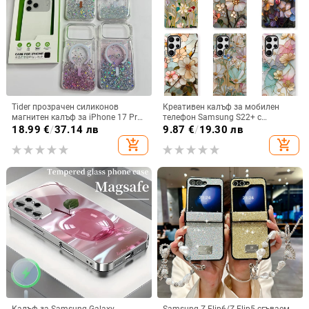
Tider прозрачен силиконов
Креативен калъф за мобилен
магнитен калъф за iPhone 17 Pro
телефон Samsung S22+ с
Max, защита срещу падане,
остъклено цвете, защита от
18.99
€
/
37.14 лв
9.87
€
/
19.30 лв
стилен дизайн
падане, Ultra Film Case за Apple
add_shopping_cart
add_shopping_cart
13