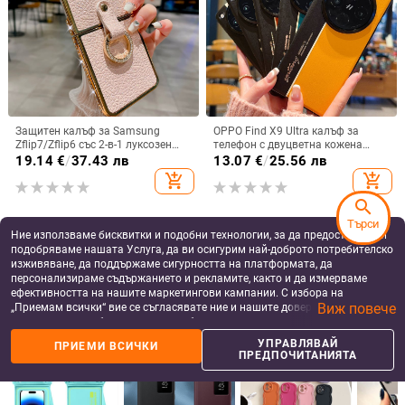
Защитен калъф за Samsung
OPPO Find X9 Ultra калъф за
Zflip7/Zflip6 със 2-в-1 луксозен
телефон с двуцветна кожена
дизайн, изкуствена кожа и
текстура и флуоресцентни линии,
19.14
€
/
37.43 лв
13.07
€
/
25.56 лв
електроплакиране
GT8Pro защитен калъф
add_shopping_cart
add_shopping_cart
search
Търси
Ние използваме бисквитки и подобни технологии, за да предоставяме и
подобряваме нашата Услуга, да ви осигурим най-доброто потребителско
изживяване, да поддържаме сигурността на платформата, да
персонализираме съдържанието и рекламите, както и да измерваме
ефективността на нашите маркетингови кампании. С избора на
Виж повече
„Приемам всички“ вие се съгласявате ние и нашите доверени партньори
да съхраняваме бисквитки и подобни технологии на вашето устройство
за рекламни и аналитични цели. Можете по всяко време да управлявате
УПРАВЛЯВАЙ
ПРИЕМИ ВСИЧКИ
своите предпочитания, като натиснете „Управлявай предпочитанията“.
ПРЕДПОЧИТАНИЯТА
За повече информация, моля, вижте нашата
Политика за защита на
данните
.
dasmte защитен калъф за
Калъф за телефон за Honor Magic