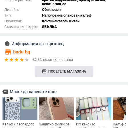
неплъзгащ се
Дизайн:
Обикновен
Тип:
Наполовина опакован калъф
Произход:
Континентален Китай
Съвместима марка:
ЯБЪЛКА
info
Информация за търговец
store
badu.bg
82.8% позитивни оценки
storefront
ПОСЕТЕТЕ МАГАЗИНА
more
Може да харесате още
Калъф с леопардов
Защитно фолио за
DIY кейс със
Калъф за