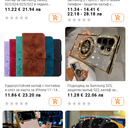
Калъф за Samsung Galaxy
Samsung Z Flip6/Z Flip5 сгъваем
S23/S24/S25/S22 в ледено
телефон - защитен калъф с
кристално розово със стъклена
блестяща гривна
11.22
€
/
21.94 лв
11.34 - 14.41
€
/
повърхност и метално боядисано
22.18 - 28.18 лв
add_shopping_cart
add_shopping_cart
покритие
Удароустойчив калъф с поставка
Подходящ за Samsung S25,
и слот за карта за iPhone 11–14
защитен калъф S22, калъф за
Pro Max, изкуствена кожа,
мобилен телефон Edge Drill, S24,
11.86
€
/
23.20 лв
11.28
€
/
22.06 лв
релефна украса
прозрачен магнитен държач със
add_shopping_cart
add_shopping_cart
стрази A56, брокат против
падане на пудра.