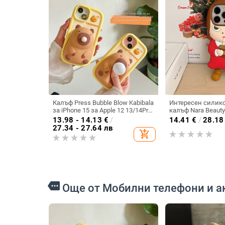
Калъф Press Bubble Blow Kabibala
Интересен силико
за iPhone 15 за Apple 12 13/14Pro
калъф Nara Beauty
Max, устойчив на изпускане 11
16/15PROMAX за A
13.98 - 14.13
€
/
14.41
€
/
28.18
27.34 - 27.64 лв
add_shopping_cart
more
Още от Мобилни телефони и а