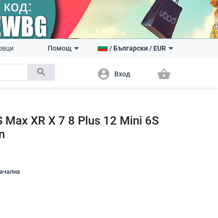
овци
Помощ
/
Български
/
EUR
search
account_circle
shopping_basket
Вход
 Max XR X 7 8 Plus 12 Mini 6S
n
начална