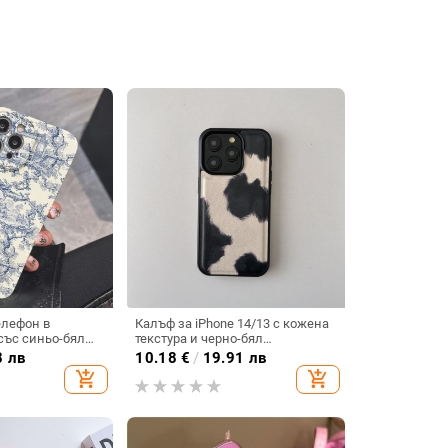
елефон в
Калъф за iPhone 14/13 с кожена
със синьо-бял
текстура и черно-бял
ив, ултратънък,
животински принт,
8 лв
10.18
€
/
19.91 лв
 за iPhone 16 и
противоударна защита
add_shopping_cart
add_shopping_cart
оустойчив