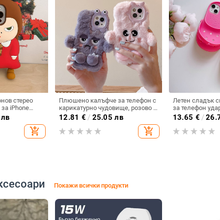
нов стерео
Плюшено калъфче за телефон с
Летен сладък 
 за iPhone
карикатурно чудовище, розово и
за телефон уда
pple 14/13PRO
лилаво, за iPhone 15, 12, 13 и 16
iPhone 14 Pro и 
 лв
12.81
€
/
25.05 лв
13.65
€
/
26.
Pro Max
add_shopping_cart
add_shopping_cart
ксесоари
Покажи всички продукти