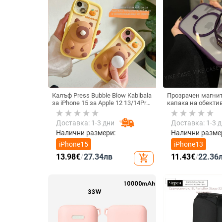
Калъф Press Bubble Blow Kabibala
Прозрачен магнит
за iPhone 15 за Apple 12 13/14Pro
капака на обектив
Max, устойчив на изпускане 11
удароустойчив тв
iPhone 17 Pro Max
Доставка: 1-3 дни
Доставка: 1-3 
Налични размери:
Налични разме
iPhone15
iPhone13
13.98
€
/
27.34
лв
11.43
€
/
22.36
add_shopping_cart