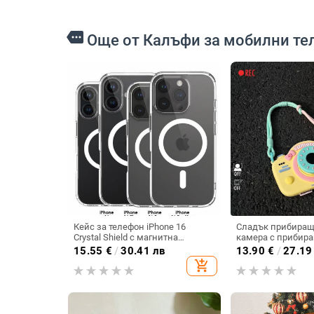
more
Още от Калъфи за мобилни те
Кейс за телефон iPhone 16
Сладък прибиращ 
Crystal Shield с магнитна
камера с прибира
всмукателна система за Apple
за iPhone 17, съв
15.55
€
/
30.41 лв
13.90
€
/
27.19
Mate 70 Pro, защитен TPU калъф
16, 14/15 Pro Max,
add_shopping_cart
с висока пропускливост, PC гръб
телефон 11