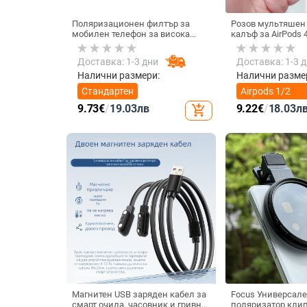
Поляризационен филтър за
Розов мультяшен
мобилен телефон за висока
калъф за AirPods 
резолюция — ND филтър, модел
котка
GZM
Доставка: 1-3 дни
Доставка: 1-3 
Налични размери:
Налични разме
Стандартен
Airpods 1/2
поколение
9.73
€
/
19.03
лв
9.22
€
/
18.03
л
add_shopping_cart
Магнитен USB заряден кабел за
Focus Универсале
смарт очила, часовник и гривна
поляризатор клип