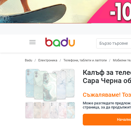
menu
Badu
Електроника
Телефони, таблети и лаптопи
Мобилни те
Калъф за телеф
Capa Черна об
Съжаляваме! Този
Може разгледате предложен
страница, за да продължит
Начална