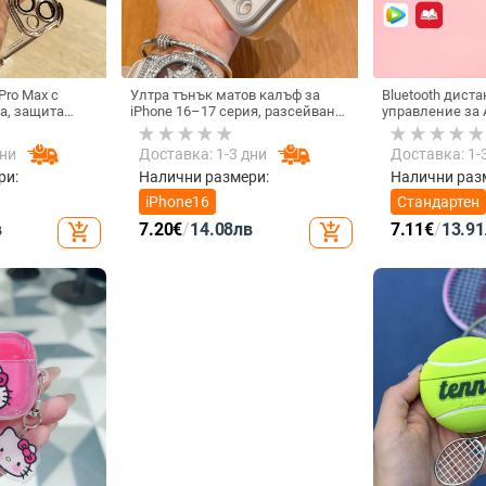
Pro Max с
Ултра тънък матов калъф за
Bluetooth дист
а, защита
iPhone 16–17 серия, разсейване
управление за A
на четирите
на топлината, пълно покритие,
универсално з
рпус с
удароустойчив и устойчив на
видеозаписи, м
дни
Доставка: 1-3 дни
Доставка: 1-
 финиш
отпечатъци
tremolo, Vernon
тегло 15 g
ри:
Налични размери:
Налични раз
iPhone16
Стандартен
в
7.20
€
/
14.08
лв
7.11
€
/
13.91
add_shopping_cart
add_shopping_cart