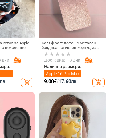
 кутия за Apple
Калъф за телефон с метален
4-то поколение
боядисан стъклен корпус, за
iPhone 11–14 Pro Max,
охлаждане, модел YK263
3 дни
Доставка: 1-3 дни
мери:
Налични размери:
Apple 16 Pro Max
лв
9.00
€
/
17.60
лв
add_shopping_cart
add_shopping_cart