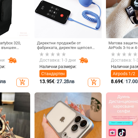
rtybox 320,
Директни продажби от
Матова защитна
а външен
фабриката, директен щепсел
AirPods 3-то и 
 калъф за
тип C, мобилен телефон, Douyin
 Audio,
Internet Celebrity, електрически
дни
Доставка: 1-3 дни
Доставка: 1-
ритие.
микрофон, слушалки с C порт,
кабелна слушалка
ри:
Налични размери:
Налични раз
Стандартен
Airpods 1/2
поколение
0
лв
13.95
€
/
27.28
лв
8.69
€
/
17.00
add_shopping_cart
add_shopping_cart