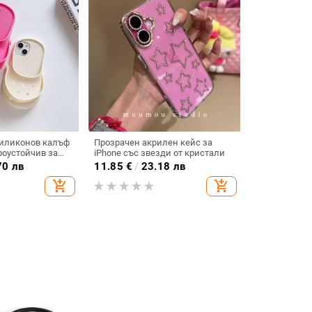
силиконов калъф
Прозрачен акрилен кейс за
роустойчив за
iPhone със звезди от кристали
iPhone 15
70 лв
11.85
€
/
23.18 лв
add_shopping_cart
add_shopping_cart