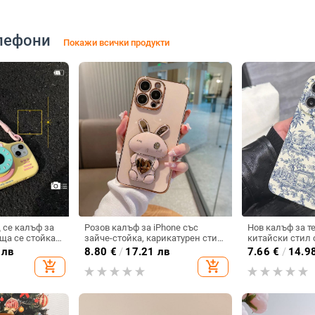
лефони
Покажи всички продукти
се калъф за
Розов калъф за iPhone със
Нов калъф за т
ща се стойка
зайче-стойка, карикатурен стил,
китайски стил 
местим с Apple
пластмаса, устойчив на
порцеланов мот
 лв
8.80
€
/
17.21 лв
7.66
€
/
14.9
 калъф за
изпускане, за iPhone 11–14
пълно покритие,
add_shopping_cart
add_shopping_cart
iPhone 17, удар