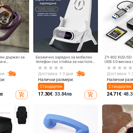
ен държач за
Безжично зарядно за мобилен
ZY-802 XQD/SD 
а и
телефон със стойка за настолен
USB 3.0 висока 
ърд калъф за
монтаж за хоризонтално или
интерфейс Type
вертикално ползване, QC3.0, 2 A,
алуминиев спл
дни
Доставка: 1-3 дни
Доставка: 1-
15 W, Бързо зареждане
ри:
Налични размери:
Налични раз
Стандартен
Стандартен
лв
17.30
€
/
33.84
лв
24.71
€
/
48.3
add_shopping_cart
add_shopping_cart