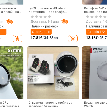
 силиконов
Ly-09 пръстеново Bluetooth
Калъф за AirPo
4 с дизайн на
дистанционно за селфи,
поколение с п
Bluetooth 5.3, ABS материал,
мотив, силикон
тегло 10
съвместим с Air
дни
Доставка: 1-3 дни
Доставка: 1-
ри:
Налични размери:
Налични раз
Стандартен
Airpods 1/2
поколение
в
17.81
€
/
34.83
лв
13.16
€
/
25.7
add_shopping_cart
add_shopping_cart
н CPL
Сгъваема настолна стойка за
Безжично заря
-он филтър за
телефон с безжичен
Watch