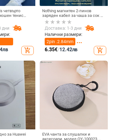
ds четвърто
Nothing магнитен 2-пинов
люшен тенис
заряден кабел за чаша за сок и
ов 3D дизайн,
смарт часовник – 60 см, силен
Pods 3 и Pro 2
магнит N52, 7,62 мм разстояние
3 дни
Доставка: 1-3 дни
между пиновете
мери:
Налични размери:
2pin .2.84mm
4
лв
6.35
€
/
12.42
лв
add_shopping_cart
add_shopping_cart
2pin 4.0mm
дно за Huawei
EVA чанта за слушалки и
аксесоари, модел QY-100023,