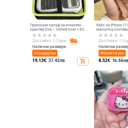
Преносим калъф за етикетен
Кейс за iPhone 17 
принтер EVA – Oxford плат + EVA,
магнитна поставк
горещо пресовано EVA и шиене,
срещу изпускане 
товароподемност 10 кг
ъгъла, акрилен ко
Доставка: 1-3 дни
Доставка: 1-3 
електроплатиран
Налични размери:
Налични разме
Стандартен
iPhone14 pro
19.13
€
/
37.42
лв
8.52
€
/
16.66
л
add_shopping_cart