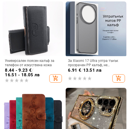
Универсален поясен калъф за
За Xiaomi 17 Ultra ултра тънък
телефон от изкуствена кожа
прозрачен PP калъф, не
пожълтява, матиран финиш и
8.44 - 9.23
€
/
6.91
€
/
13.51 лв
гофриран модел
16.51 - 18.05 лв
add_shopping_cart
add_shopping_cart