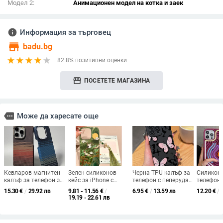
Модел 2:
Анимационен модел на котка и заек
info
Информация за търговец
store
badu.bg
82.8% позитивни оценки
storefront
ПОСЕТЕТЕ МАГАЗИНА
more
Може да харесате още
Кевларов магнитен
Зелен силиконов
Черна TPU калъф за
Силиконо
калъф за телефон за
кейс за iPhone с
телефон с пеперуда
телефон 
iPhone 17, карбоново
мотив късметливи
за Apple iPhone 15
Puzzle за
15.30
€
/
29.92 лв
9.81 - 11.56
€
/
6.95
€
/
13.59 лв
12.20
€
/
полупокритие,
облаци и журавли,
Pro, 16 и iPhone 14 —
Pro Max 1
19.19 - 22.61 лв
съвместим с iPhone
матов финиш,
сладък стил,
триизмер
16 Pro Max
защита от изпускане
минималистичен
от изпуск
дизайн,
пълно по