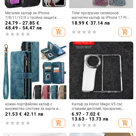
Метален калъф за iPhone
Tider прозрачен силиконов
7/8/11/12/X с тройна защита:
магнитен калъф за iPhone 17 Pro
удароустойчив, прахоустойчив и
Max, защита срещу падане,
24.79 - 27.85
€
/
18.99
€
/
37.14 лв
запечатан
стилен дизайн
48.49 - 54.47 лв
add_shopping_cart
add_shopping_cart
кожен портфейлен калъф с
Калъф за Honor Magic V5 със
множество слотове за карти и
сгъваем дисплей, прозрачен,
цип за iPhone 11–17 Pro Max, XR,
лъскав, PC материал
21.53
€
/
42.11 лв
6.97 - 7.02
€
/
S24, S25
13.63 - 13.73 лв
add_shopping_cart
add_shopping_cart