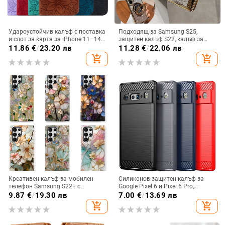
Удароустойчив калъф с поставка
Подходящ за Samsung S25,
и слот за карта за iPhone 11–14
защитен калъф S22, калъф за
Pro Max, изкуствена кожа,
мобилен телефон Edge Drill, S24,
11.86
€
/
23.20 лв
11.28
€
/
22.06 лв
релефна украса
прозрачен магнитен държач със
add_shopping_cart
add_shopping_cart
стрази A56, брокат против
падане на пудра.
Креативен калъф за мобилен
Силиконов защитен калъф за
телефон Samsung S22+ с
Google Pixel 6 и Pixel 6 Pro,
остъклено цвете, защита от
съвместим с Pixel 7a, пълна
9.87
€
/
19.30 лв
7.00
€
/
13.69 лв
падане, Ultra Film Case за Apple
защита
add_shopping_cart
add_shopping_cart
13