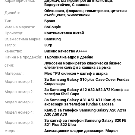
Характеристика:
държач, Матиран/против отблясъци,
Водоустойчив, С каишка
Обикновен, флорален, геометричен, цитати и
Дизайн:
съобщения, животински
Тип:
Броня
Име на марката:
SoCouple
Произход:
Континентален Китай
Съвместима марка:
Samsung
Тегло:
30гр
качество:
Високо качество A++++
Начин на продажби:
Търговия на едро и дребно
Луксозни модни ретро класически бизнес
стил:
елегантни калъфи с каишка за ръка
Материал:
Мек TPU силикон + калъф с шарка
За Samsung Galaxy S10 plus Case Cover Fundas
Модел номер 1:
Coque capa
За Samsung Galaxy A12 A32 A52 A72 Калъф за
Модел номер 2:
телефон Shell Capa
За Samsung Galaxy A31 A51 A71 Калъф за
Модел номер 3:
аксесоари за телефон fundas Carcasa
Калъф за телефон Samsung Galaxy A20 A21s
Модел номер 4:
A30 A50 A70
За калъф за телефон Samsung Galaxy S20 FE
Модел номер 5:
S21 Plus S22 Ultra
модел:
Анимационни сладки динозаври. Модел