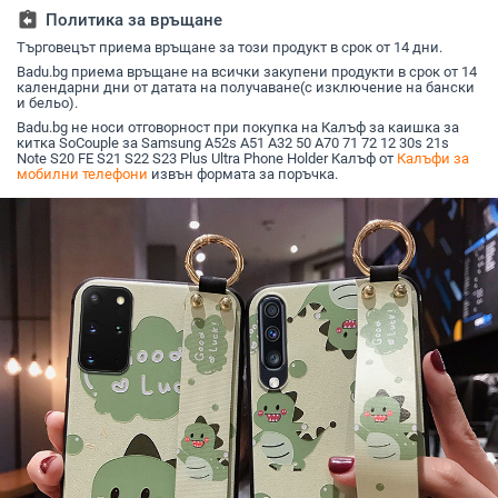
персонализирана
инча, за
assignment_return
Политика за връщане
версия 13/11
Търговецът приема връщане за този продукт в срок от 14 дни.
Badu.bg приема връщане на всички закупени продукти в срок от 14
календарни дни от датата на получаване(с изключение на бански
и бельо).
Badu.bg не носи отговорност при покупка на Калъф за каишка за
китка SoCouple за Samsung A52s A51 A32 50 A70 71 72 12 30s 21s
Note S20 FE S21 S22 S23 Plus Ultra Phone Holder Калъф от
Калъфи за
мобилни телефони
извън формата за поръчка.