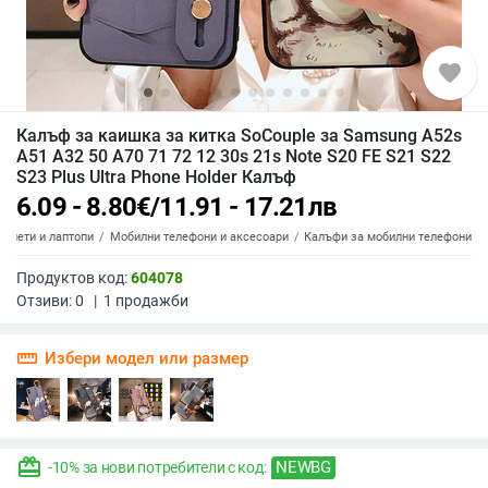
favorite
Калъф за каишка за китка SoCouple за Samsung A52s
A51 A32 50 A70 71 72 12 30s 21s Note S20 FE S21 S22
S23 Plus Ultra Phone Holder Калъф
6.09 - 8.80
€
/
11.91 - 17.21
лв
аблети и лаптопи
Мобилни телефони и аксесоари
Калъфи за мобилни телефони
Продуктов код:
604078
Отзиви:
0
|
1
продажби
straighten
Избери модел или размер
redeem
NEWBG
-10% за нови потребители с код: