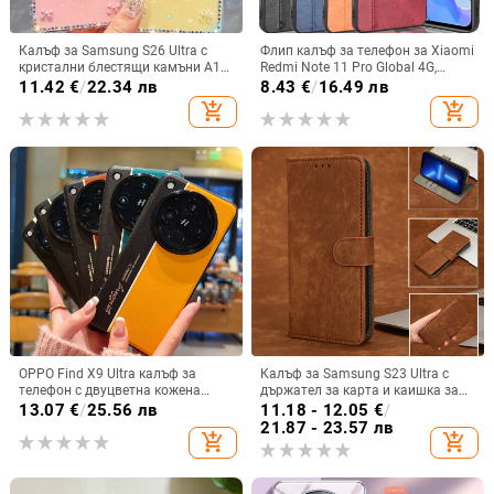
Калъф за Samsung S26 Ultra с
Флип калъф за телефон за Xiaomi
кристални блестящи камъни A17,
Redmi Note 11 Pro Global 4G,
A57IMD Aurora Bow и S24FE,
имитационна кожа, бизнес стил
11.42
€
/
22.34 лв
8.43
€
/
16.49 лв
защита от падане
add_shopping_cart
add_shopping_cart
OPPO Find X9 Ultra калъф за
Калъф за Samsung S23 Ultra с
телефон с двуцветна кожена
държател за карта и каишка за
текстура и флуоресцентни линии,
през врата
13.07
€
/
25.56 лв
11.18 - 12.05
€
/
GT8Pro защитен калъф
21.87 - 23.57 лв
add_shopping_cart
add_shopping_cart