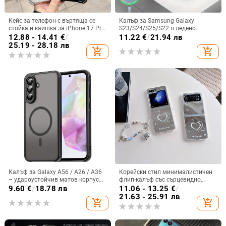
Кейс за телефон с въртяща се
Калъф за Samsung Galaxy
стойка и каишка за iPhone 17 Pro
S23/S24/S25/S22 в ледено
Max, 16, 15 и iPhone 11
кристално розово със стъклена
12.88 - 14.41
€
/
11.22
€
/
21.94 лв
повърхност и метално боядисано
25.19 - 28.18 лв
add_shopping_cart
add_shopping_cart
покритие
Калъф за Galaxy A56 / A26 / A36
Корейски стил минималистичен
– удароустойчив матов корпус
флип-калъф със сърцевидно
от PC+TPU с текстура на кожа
огледало за Samsung Galaxy Z
9.60
€
/
18.78 лв
11.06 - 13.25
€
/
Flip 3/4/5
21.63 - 25.91 лв
add_shopping_cart
add_shopping_cart