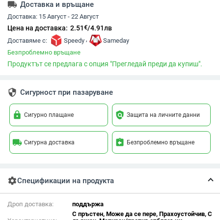
local_shipping
Доставка и връщане
Доставка:
15 Август - 22 Август
€
Цена на доставка:
2.51
/
4.91
лв
,
Доставяме с:
Speedy
Sameday
Безпроблемно връщане
Продуктът се предлага с опция "Прегледай преди да купиш".
security
Сигурност при пазаруване
lock
policy
Сигурно плащане
Защита на личните данни
local_shipping
assignment_return
Сигурна доставка
Безпроблемно връщане
settings
Спецификации на продукта
Дроп доставка:
поддържа
С пръстен, Може да се пере, Прахоустойчив, С