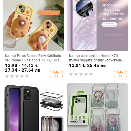
Калъф Press Bubble Blow Kabibala
Калъф за телефон Honor X70 -
за iPhone 15 за Apple 12 13/14Pro
пълна защита срещу изпускане,
Max, устойчив на изпускане 11
закалено стъкло, модел Аурора
13.98 - 14.13
€
/
13.01
€
/
25.45 лв
27.34 - 27.64 лв
add_shopping_cart
add_shopping_cart