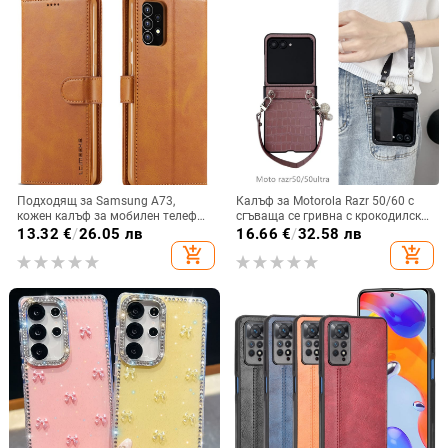
Подходящ за Samsung A73,
Калъф за Motorola Razr 50/60 с
кожен калъф за мобилен телефон
сгъваща се гривна с крокодилски
A36/A16, калъф за мобилен
релеф
13.32
€
/
26.05 лв
16.66
€
/
32.58 лв
телефон A26/A56, флип калъф,
add_shopping_cart
add_shopping_cart
защитен калъф, невидима скоба.