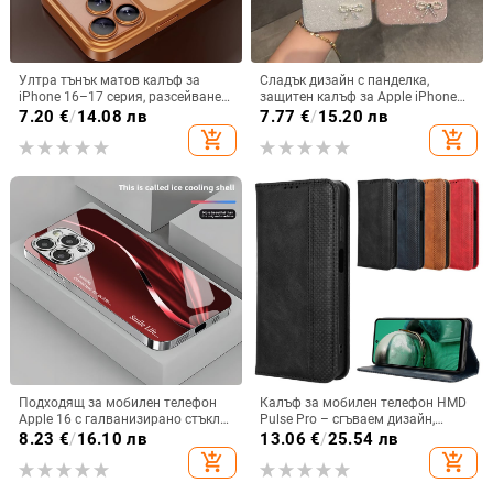
Ултра тънък матов калъф за
Сладък дизайн с панделка,
iPhone 16–17 серия, разсейване
защитен калъф за Apple iPhone
на топлината, пълно покритие,
11–15 Pro Max, пълен обхват
7.20
€
/
14.08 лв
7.77
€
/
15.20 лв
удароустойчив и устойчив на
add_shopping_cart
add_shopping_cart
отпечатъци
Подходящ за мобилен телефон
Калъф за мобилен телефон HMD
Apple 16 с галванизирано стъкло
Pulse Pro – сгъваем дизайн,
и ослепителна течаща светлина,
магнитно задържане, джоб за
8.23
€
/
16.10 лв
13.06
€
/
25.54 лв
семпъл iPhone 17 Pro, модерен и
карти, TPU кожа, удароустойчив
add_shopping_cart
add_shopping_cart
лек луксозен 14 Plus.