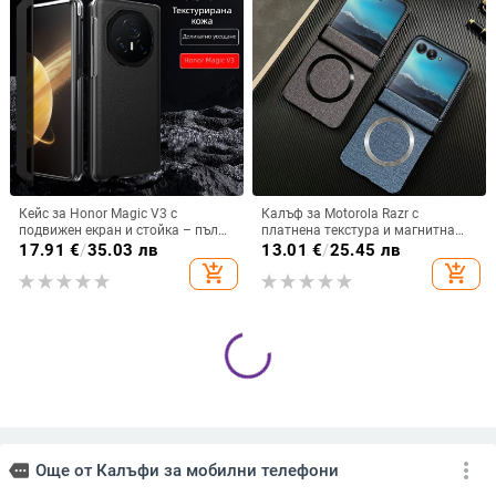
Кейс за Honor Magic V3 с
Калъф за Motorola Razr с
подвижен екран и стойка – пълна
платнена текстура и магнитна
защита, удароустойчив, против
панта, флип
17.91
€
/
35.03 лв
13.01
€
/
25.45 лв
износване, материал PC +
add_shopping_cart
add_shopping_cart
имитационна кожа, прецизна
обработка