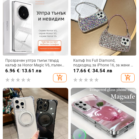
Прозрачен ултра тънък твърд
Калъф Ins Full Diamond,
калъф за Honor Magic V6, пълен
подходящ за iPhone 16, за жени с
обхват, защита от падане, за
14-инчова личност, огледална
6.96
€
/
13.61 лв
17.66
€
/
34.54 лв
сгъваем дисплей, с огледална
рамка с 13 големи отвора и
add_shopping_cart
add_shopping_cart
повърхност
електролитно покритие, с
диаманти Ins Full Diamond.