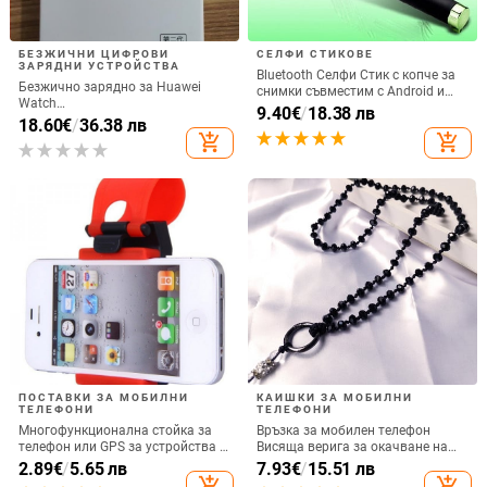
БЕЗЖИЧНИ ЦИФРОВИ
СЕЛФИ СТИКОВЕ
ЗАРЯДНИ УСТРОЙСТВА
Bluetooth Селфи Стик с копче за
Безжично зарядно за Huawei
снимки съвместим с Android и
Watch
iOS- Черен/Зелен
9.40
€
/
18.38 лв
GT6/GT5/Watch5/Watch4/GT4 –
18.60
€
/
36.38 лв
метален корпус, магнитно
add_shopping_cart
add_shopping_cart
зареждане, QC 3.0 бързо
зареждане, 5W изход
ПОСТАВКИ ЗА МОБИЛНИ
КАИШКИ ЗА МОБИЛНИ
ТЕЛЕФОНИ
ТЕЛЕФОНИ
Многофункционална стойка за
Връзка за мобилен телефон
телефон или GPS за устройства с
Висяща верига за окачване на
размери до 76мм / 4.8 инча
врата Висулка Кристални
2.89
€
/
5.65 лв
7.93
€
/
15.51 лв
мъниста Ръчна изработка Анти-
add_shopping_cart
add_shopping_cart