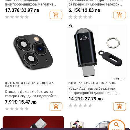
полупроводникова магнитна
за преносим мобилен телефон
задна щипка за мобилен телефон
Запълваща светлина за
17.37
€
/
33.97 лв
6.15
€
/
12.03 лв
Радиатор за игра на живо
фотография, акумулаторна
add_shopping_cart
add_shopping_cart
Цифров дисплей Директна
доставка от фабриката
ДОПЪЛНИТЕЛНИ ЛЕЩИ ЗА
ИНФРАЧЕРВЕНИ ПОРТОВЕ
КАМЕРА
Уреди Адаптер за безжично
Стикер с фалшив обектив на
инфрачервено дистанционно
камера Секунди за надстройка
управление Интелигентно
14.21
€
/
27.79 лв
на iPhone телефон Протектор на
7.91
€
/
15.47 лв
приложение за управление на
екрана за iPhone X / XS Max
add_shopping_cart
add_shopping_cart
телефона Инфрачервен
Смяна на iPhone 11 pro Max
предавател за IPhone и Android
телефон
search