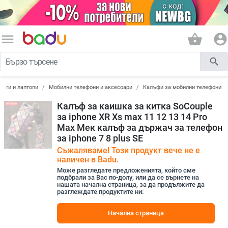
menu
shopping_basket
account_circle
search
лети и лаптопи
Мобилни телефони и аксесоари
Калъфи за мобилни телефони
Калъф за каишка за китка SoCouple
за iphone XR Xs max 11 12 13 14 Pro
Max Мек калъф за държач за телефон
за iphone 7 8 plus SE
Съжаляваме! Този продукт вече не е
наличен в Badu.
Може разгледате предложенията, който сме
подбрали за Вас по-долу, или да се върнете на
нашата начална страница, за да продължите да
разглеждате продуктите ни:
Начална страница