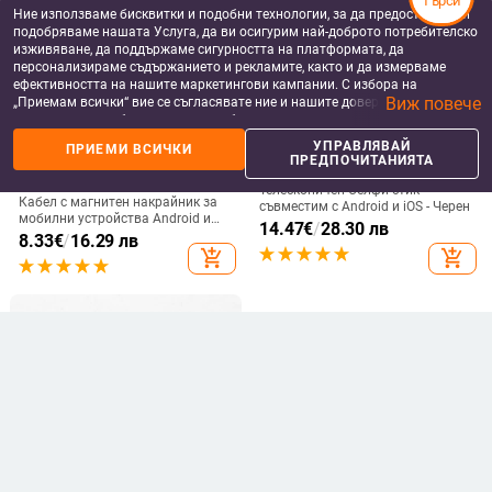
Търси
Ние използваме бисквитки и подобни технологии, за да предоставяме и
подобряваме нашата Услуга, да ви осигурим най-доброто потребителско
изживяване, да поддържаме сигурността на платформата, да
персонализираме съдържанието и рекламите, както и да измерваме
ефективността на нашите маркетингови кампании. С избора на
Виж повече
„Приемам всички“ вие се съгласявате ние и нашите доверени партньори
да съхраняваме бисквитки и подобни технологии на вашето устройство
за рекламни и аналитични цели. Можете по всяко време да управлявате
УПРАВЛЯВАЙ
ПРИЕМИ ВСИЧКИ
своите предпочитания, като натиснете „Управлявай предпочитанията“.
ПРЕДПОЧИТАНИЯТА
DATA КАБЕЛИ ЗА МОБИЛНИ
СЕЛФИ СТИКОВЕ
За повече информация, моля, вижте нашата
Политика за защита на
ТЕЛЕФОНИ
Телескопичен Селфи стик
данните
.
Кабел с магнитен накрайник за
съвместим с Android и iOS - Черен
мобилни устройства Android и
14.47
€
/
28.30 лв
iOS - бързо зареждане и
8.33
€
/
16.29 лв
синхронизиране TYPE-C, Micro
add_shopping_cart
add_shopping_cart
USB и LIghting в