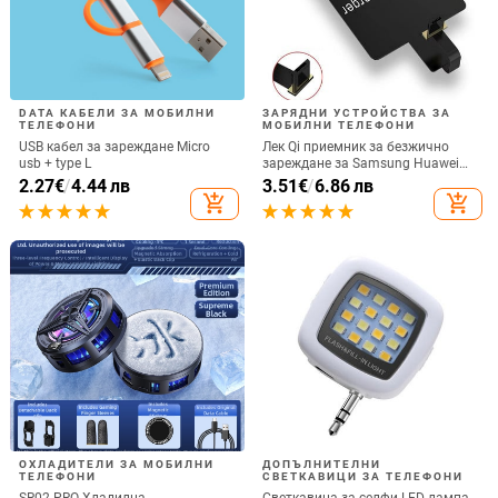
DATA КАБЕЛИ ЗА МОБИЛНИ
ЗАРЯДНИ УСТРОЙСТВА ЗА
ТЕЛЕФОНИ
МОБИЛНИ ТЕЛЕФОНИ
USB кабел за зареждане Micro
Лек Qi приемник за безжично
usb + type L
зареждане за Samsung Huawei
Xiaomi Универсален Micro USB
2.27
€
/
4.44 лв
3.51
€
/
6.86 лв
Type C Бърз адаптер за безжично
add_shopping_cart
add_shopping_cart
зареждане
ОХЛАДИТЕЛИ ЗА МОБИЛНИ
ДОПЪЛНИТЕЛНИ
ТЕЛЕФОНИ
СВЕТКАВИЦИ ЗА ТЕЛЕФОНИ
SR02 PRO Хладилна
Светкавица за селфи LED лампа