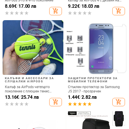
AirPods 3-то и 4-то поколение
калъф за AirPods 4 с дизайн на
котка
8.69
€
/
17.00 лв
9.22
€
/
18.03 лв
add_shopping_cart
add_shopping_cart
КАЛЪФИ И АКСЕСОАРИ ЗА
ЗАЩИТНИ ПРОТЕКТОРИ ЗА
СЛУШАЛКИ AIRPODS
МОБИЛНИ ТЕЛЕФОНИ
Калъф за AirPods четвърто
Стъклен протектор за Samsung
поколение с плюшен тенис
J5 2017 - прозрачен
мотив, силиконов 3D дизайн,
13.16
€
/
25.74 лв
1.44
€
/
2.82 лв
съвместим с AirPods 3 и Pro 2
add_shopping_cart
add_shopping_cart