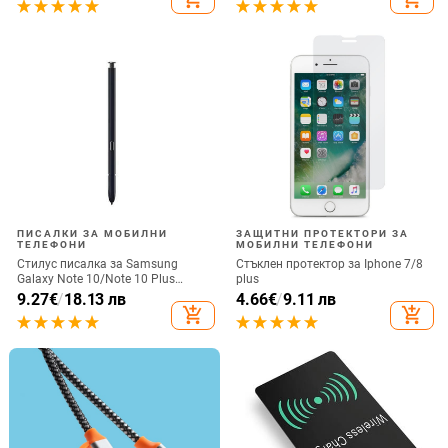
загубено въже за каишка за
iPhone Подвижна
ПИСАЛКИ ЗА МОБИЛНИ
ЗАЩИТНИ ПРОТЕКТОРИ ЗА
ТЕЛЕФОНИ
МОБИЛНИ ТЕЛЕФОНИ
Стилус писалка за Samsung
Стъклен протектор за Iphone 7/8
Galaxy Note 10/Note 10 Plus
plus
Универсална капацитивна
9.27
€
/
18.13 лв
4.66
€
/
9.11 лв
писалка Чувствителен сензорен
add_shopping_cart
add_shopping_cart
екран SPen Не е съвместим с
Bluetooth