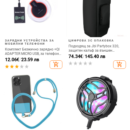
ЗАРЯДНИ УСТРОЙСТВА ЗА
ЦИФРОВА 3C ОПАКОВКА
МОБИЛНИ ТЕЛЕФОНИ
Подходящ за Jbl Partybox 320,
Комплект Безжично зарядно +QI
защитен калъф за външен
ADAPTER MICRO USB, за телефон
високоговорител, калъф за
74.34
€
/
145.40 лв
+ Qi Безжичен приемник с micro
12.06
€
/
23.59 лв
количка Stage 320 Audio,
USB-черен цвят
add_shopping_cart
add_shopping_cart
прахозащитно покритие.