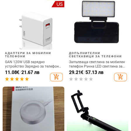
АДАПТЕРИ ЗА МОБИЛНИ
ДОПЪЛНИТЕЛНИ
ТЕЛЕФОНИ
СВЕТКАВИЦИ ЗА ТЕЛЕФОНИ
GAN 120W USB зарядно
Запълваща светлина за мобилен
устройство Зарядно за телефон
телефон Ръчна LED светлина за
QC 5.0 4.0 3.0 Адаптер за бързо
селфи излъчване на живо
11.08
€
/
21.67 лв
29.21
€
/
57.13 лв
зареждане за iPhone 14 13 12
Компютърна запълваща
add_shopping_cart
add_shopping_cart
Samsung Huawei realme usb
светлина Видеоконференция
chargeur
Запълваща светлина за мобилен
телефон