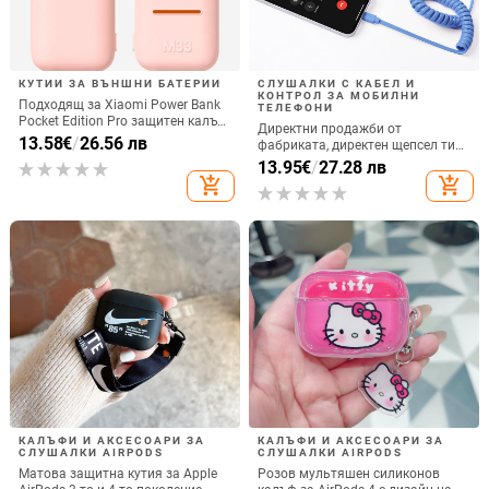
КУТИИ ЗА ВЪНШНИ БАТЕРИИ
СЛУШАЛКИ С КАБЕЛ И
КОНТРОЛ ЗА МОБИЛНИ
Подходящ за Xiaomi Power Bank
ТЕЛЕФОНИ
Pocket Edition Pro защитен калъф
Директни продажби от
33W силиконов 10000mA
13.58
€
/
26.56 лв
фабриката, директен щепсел тип
неплъзгащ се защитен калъф за
C, мобилен телефон, Douyin
13.95
€
/
27.28 лв
Power Bank
Internet Celebrity, електрически
add_shopping_cart
add_shopping_cart
микрофон, слушалки с C порт,
кабелна слушалка
КАЛЪФИ И АКСЕСОАРИ ЗА
КАЛЪФИ И АКСЕСОАРИ ЗА
СЛУШАЛКИ AIRPODS
СЛУШАЛКИ AIRPODS
Матова защитна кутия за Apple
Розов мультяшен силиконов