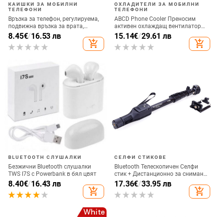
КАИШКИ ЗА МОБИЛНИ
ОХЛАДИТЕЛИ ЗА МОБИЛНИ
ТЕЛЕФОНИ
ТЕЛЕФОНИ
Връзка за телефон, регулируема,
ABCD Phone Cooler Преносим
подвижна връзка за врата,
активен охлаждащ вентилатор
каишка за аксесоари за мобилни
Радиатор за мобилен телефон за
8.45
€
/
16.53 лв
15.14
€
/
29.61 лв
телефони, въже за мобилен
игра на игри
add_shopping_cart
add_shopping_cart
телефон, презрамки за врата,
универсални
BLUETOOTH СЛУШАЛКИ
СЕЛФИ СТИКОВЕ
Безжични Bluetooth слушалки
Bluetooth Телескопичен Селфи
TWS I7S с Powerbank в бял цвят
стик + Дистанционно за снимане,
съвместим с Android и IOS - Черен
8.40
€
/
16.43 лв
17.36
€
/
33.95 лв
add_shopping_cart
add_shopping_cart