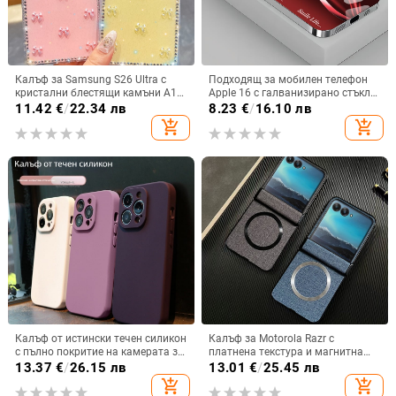
Калъф за Samsung S26 Ultra с
Подходящ за мобилен телефон
кристални блестящи камъни A17,
Apple 16 с галванизирано стъкло
A57IMD Aurora Bow и S24FE,
и ослепителна течаща светлина,
11.42
€
/
22.34 лв
8.23
€
/
16.10 лв
защита от падане
семпъл iPhone 17 Pro, модерен и
add_shopping_cart
add_shopping_cart
лек луксозен 14 Plus.
Калъф от истински течен силикон
Калъф за Motorola Razr с
с пълно покритие на камерата за
платнена текстура и магнитна
iPhone 14 Pro Max, iPhone 13 Pro
панта, флип
13.37
€
/
26.15 лв
13.01
€
/
25.45 лв
и iPhone 12 — удароустойчив
add_shopping_cart
add_shopping_cart