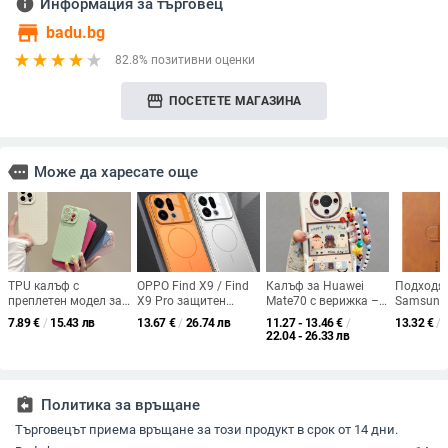
info
Информация за търговец
store
badu.bg
82.8% позитивни оценки
storefront
ПОСЕТЕТЕ МАГАЗИНА
more
Може да харесате още
TPU калъф с
OPPO Find X9 / Find
Калъф за Huawei
Подходя
преплетен модел за
X9 Pro защитен
Mate70 с верижка –
Samsung 
iPhone 12–14 серия,
калъф — матов
пълен силиконов
калъф за
7.89
€
/
15.43 лв
13.67
€
/
26.74 лв
11.27 - 13.46
€
/
13.32
€
/
удароустойчив и
пластмасов,
протектор с дизайн
телефон 
22.04 - 26.33 лв
антипръстови
минималистичен
на парти мече
калъф за
отпечатъци
стил, против
телефон 
изпускане, магнитно
флип кал
зареждане,
калъф, н
assignment_return
Политика за връщане
възможност за
скоба.
персонализация
Търговецът приема връщане за този продукт в срок от 14 дни.