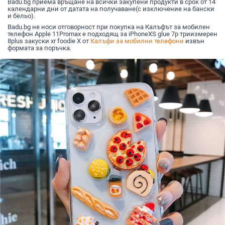
Badu.bg приема връщане на всички закупени продукти в срок от 14
календарни дни от датата на получаване(с изключение на бански
и бельо).
Badu.bg не носи отговорност при покупка на Калъфът за мобилен
телефон Apple 11Promax е подходящ за iPhoneXS glue 7p триизмерен
8plus закуски xr foodie X от
Калъфи за мобилни телефони
извън
формата за поръчка.