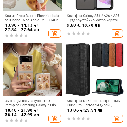
Калъф Press Bubble Blow Kabibala
Калъф за Galaxy A56 / A26 / A36
за iPhone 15 за Apple 12 13/14Pro
– удароустойчив матов корпус
Max, устойчив на изпускане 11
от PC+TPU с текстура на кожа
13.98 - 14.13
€
/
9.60
€
/
18.78 лв
27.34 - 27.64 лв
add_shopping_cart
add_shopping_cart
3D сладък карикатурен TPU
Калъф за мобилен телефон HMD
калъф за Samsung Galaxy Z Flip
Pulse Pro – сгъваем дизайн,
6/3/4, защита срещу изпускане,
магнитно задържане, джоб за
18.48 - 21.98
€
/
13.06
€
/
25.54 лв
корейски стил
карти, TPU кожа, удароустойчив
36.14 - 42.99 лв
add_shopping_cart
add_shopping_cart