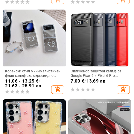
калъф Armor
Корейски стил минималистичен
Силиконов защитен калъф за
флип-калъф със сърцевидно
Google Pixel 6 и Pixel 6 Pro,
огледало за Samsung Galaxy Z
съвместим с Pixel 7a, пълна
11.06 - 13.25
€
/
7.00
€
/
13.69 лв
Flip 3/4/5
защита
21.63 - 25.91 лв
add_shopping_cart
add_shopping_cart