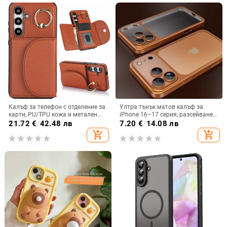
Калъф за телефон с отделение за
Ултра тънък матов калъф за
карти, PU/TPU кожа и метален
iPhone 16–17 серия, разсейване
пръстен; ръчна изработка,
на топлината, пълно покритие,
21.72
€
/
42.48 лв
7.20
€
/
14.08 лв
против изпускане, за Samsung
удароустойчив и устойчив на
add_shopping_cart
add_shopping_cart
отпечатъци