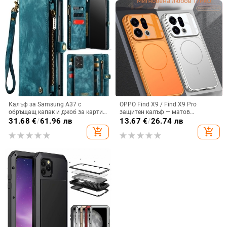
Калъф за Samsung A37 с
OPPO Find X9 / Find X9 Pro
обръщащ капак и джоб за карти,
защитен калъф — матов
защита от падане, A16 джоб за
пластмасов, минималистичен
31.68
€
/
61.96 лв
13.67
€
/
26.74 лв
карта, A56 PU/TPU калъф,
стил, против изпускане, магнитно
add_shopping_cart
add_shopping_cart
магнитно затваряне
зареждане, възможност за
персонализация