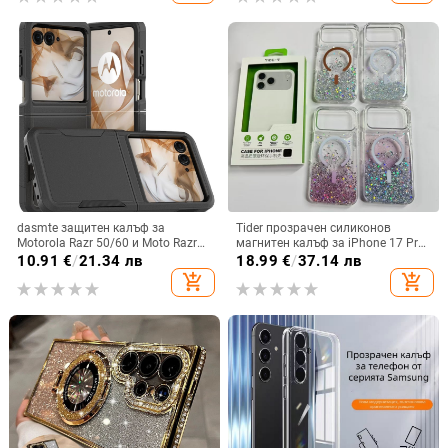
dasmte защитен калъф за
Tider прозрачен силиконов
Motorola Razr 50/60 и Moto Razr
магнитен калъф за iPhone 17 Pro
2024 с сгъваем дисплей
Max, защита срещу падане,
10.91
€
/
21.34 лв
18.99
€
/
37.14 лв
стилен дизайн
add_shopping_cart
add_shopping_cart