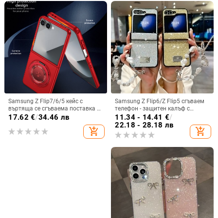
Samsung Z Flip7/6/5 кейс с
Samsung Z Flip6/Z Flip5 сгъваем
въртяща се сгъваема поставка и
телефон - защитен калъф с
магнитна скоба, 360° въртене,
блестяща гривна
17.62
€
/
34.46 лв
11.34 - 14.41
€
/
защита при изпускане,
22.18 - 28.18 лв
add_shopping_cart
add_shopping_cart
поликарбонатен корпус