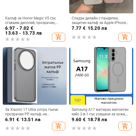
Калъф за Honor Magic V5 със
Сладък дизайн с панделка,
сгъваем дисплей, прозрачен,
защитен калъф за Apple iPhone
лъскав, PC материал
11–15 Pro Max, пълен обхват
6.97 - 7.02
€
/
7.77
€
/
15.20 лв
13.63 - 13.73 лв
add_shopping_cart
add_shopping_cart
За Xiaomi 17 Ultra ултра тънък
Samsung A17 матиран магнитен
прозрачен PP калъф, не
кейс 2-в-1 със усещане за кожа,
пожълтява, матиран финиш и
удароустойчива обвивка от
6.91
€
/
13.51 лв
9.60
€
/
18.78 лв
гофриран модел
PC+TPU, цветове: розово,
add_shopping_cart
add_shopping_cart
червено, лилаво, синьо, черно