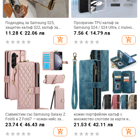
Подходящ за Samsung S25,
Прозрачен TPU калъф за
защитен калъф S22, калъф за
Samsung S24 / S24 Ultra, с пълно
мобилен телефон Edge Drill, S24,
покритие и защита на камерата
11.28
€
/
22.06 лв
7.56
€
/
14.79 лв
прозрачен магнитен държач със
add_shopping_cart
add_shopping_cart
стрази A56, брокат против
падане на пудра.
Съвместим със Samsung Galaxy Z
кожен портфейлен калъф с
Fold6 и Z Fold7 — кожен кейс за
множество слотове за карти и
телефон с слот за стилус,
цип за iPhone 11–17 Pro Max, XR,
23.74
€
/
46.43 лв
21.53
€
/
42.11 лв
сгъваем дизайн, елегантен стил, с
S24, S25
add_shopping_cart
add_shopping_cart
каишка за китката, за дами