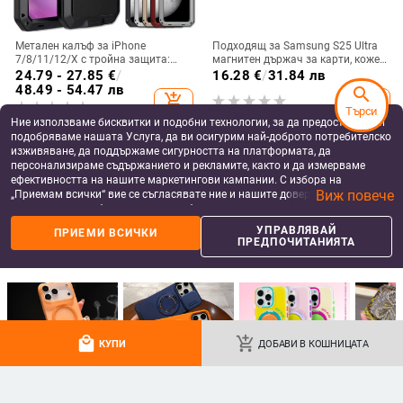
Метален калъф за iPhone
Подходящ за Samsung S25 Ultra
7/8/11/12/X с тройна защита:
магнитен държач за карти, кожен
удароустойчив, прахоустойчив и
калъф S24Plus, защитен калъф,
24.79 - 27.85
€
/
16.28
€
/
31.84 лв
запечатан
разделен на части, калъф за
48.49 - 54.47 лв
search
add_shopping_cart
add_shopping_cart
мобилен телефон Samsung
Търси
Ние използваме бисквитки и подобни технологии, за да предоставяме и
подобряваме нашата Услуга, да ви осигурим най-доброто потребителско
изживяване, да поддържаме сигурността на платформата, да
персонализираме съдържанието и рекламите, както и да измерваме
ефективността на нашите маркетингови кампании. С избора на
Виж повече
„Приемам всички“ вие се съгласявате ние и нашите доверени партньори
да съхраняваме бисквитки и подобни технологии на вашето устройство
за рекламни и аналитични цели. Можете по всяко време да управлявате
УПРАВЛЯВАЙ
ПРИЕМИ ВСИЧКИ
своите предпочитания, като натиснете „Управлявай предпочитанията“.
ПРЕДПОЧИТАНИЯТА
За повече информация, моля, вижте нашата
Политика за защита на
данните
.
Brons калъф за телефон за
Подходящ за Samsung A73,
Samsung — пълен обхват, стилен
кожен калъф за мобилен телефон
local_mall
add_shopping_cart
и креативен дизайн, TPU
A36/A16, калъф за мобилен
11.06 - 14.10
€
/
13.32
€
/
26.05 лв
КУПИ
ДОБАВИ В КОШНИЦАТА
материал, удароустойчив
телефон A26/A56, флип калъф,
21.63 - 27.58 лв
add_shopping_cart
add_shopping_cart
защитен калъф, невидима скоба.