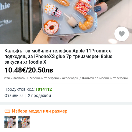
favorite
Калъфът за мобилен телефон Apple 11Promax е
подходящ за iPhoneXS glue 7p триизмерен 8plus
закуски xr foodie X
10.48
€
/
20.50
лв
аблети и лаптопи
Мобилни телефони и аксесоари
Калъфи за мобилни телефони
Продуктов код:
1014112
Отзиви:
0
|
2
продажби
straighten
Избери модел или размер