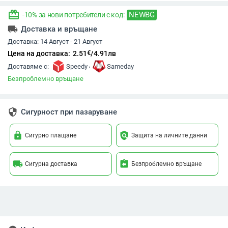
redeem
NEWBG
-10% за нови потребители с код:
local_shipping
Доставка и връщане
Доставка:
14 Август - 21 Август
€
Цена на доставка:
2.51
/
4.91
лв
,
Доставяме с:
Speedy
Sameday
Безпроблемно връщане
security
Сигурност при пазаруване
lock
policy
Сигурно плащане
Защита на личните данни
local_shipping
assignment_return
Сигурна доставка
Безпроблемно връщане