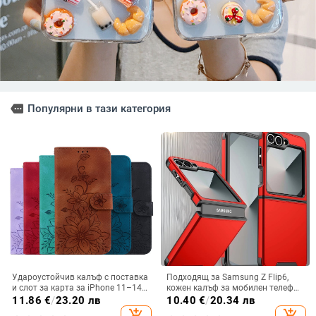
more
Популярни в тази категория
Удароустойчив калъф с поставка
Подходящ за Samsung Z Flip6,
и слот за карта за iPhone 11–14
кожен калъф за мобилен телефон
Pro Max, изкуствена кожа,
Flip5, твърд двустранен калъф
11.86
€
/
23.20 лв
10.40
€
/
20.34 лв
релефна украса
против падане за Flip7, защитен
add_shopping_cart
add_shopping_cart