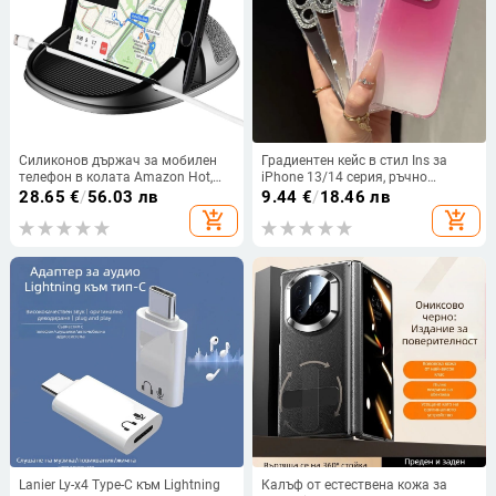
Силиконов държач за мобилен
Градиентен кейс в стил Ins за
телефон в колата Amazon Hot,
iPhone 13/14 серия, ръчно
държач за навигация в кола,
изработен акрил, защита от
28.65
€
/
56.03 лв
9.44
€
/
18.46 лв
държач за мобилен телефон в
изпускане
add_shopping_cart
add_shopping_cart
централната конзола...
Lanier Ly-x4 Type-C към Lightning
Калъф от естествена кожа за