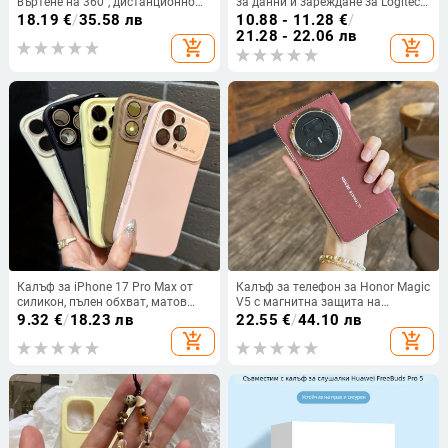
въртене на 360°, дистанционно
за данни и зареждане за Logitech
управление, ABS материал, IBIS
слушалки от серията G633
18.19
€
/
35.58 лв
10.88 - 11.28
€
/
съвместим
(G633S, G933S, G635)
21.28 - 22.06 лв
add_shopping_cart
add_shopping_cart
Калъф за iPhone 17 Pro Max от
Калъф за телефон за Honor Magic
силикон, пълен обхват, матов
V5 с магнитна защита на
финиш, оранжев, с бутони,
централната ос, пълна защита на
9.32
€
/
18.23 лв
22.55
€
/
44.10 лв
защита срещу изпускане,
обектива, кожа,
add_shopping_cart
add_shopping_cart
антихлъзгане, отвод на
електроплатиране, защита срещу
топлината
изпускане