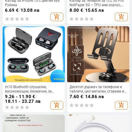
Калъф за iPhone 15 с цветен куб
Калъф за телефон за TCL 50 Pro
Рубика
NxtPaper 5G – TPU мек корпус,
въздушна възглавница против
6.69
€
/
13.08 лв
8.00
€
/
15.65 лв
изпускане, минималистичен стил,
add_shopping_cart
add_shopping_cart
пластмасово формован
m10 Bluetooth слушалки,
Десктоп държач за телефони и
високомощни, безжични, за
таблети, цял метален, сгъваем и
поставяне в ушите, с тъчскрийн,
въртящ се, ленив държач
9.26 - 11.90
€
/
7.60
€
/
14.86 лв
намаляване на шума, дълготраен
18.11 - 23.27 лв
add_shopping_cart
add_shopping_cart
цифров дисплей, F9-5c слушалки