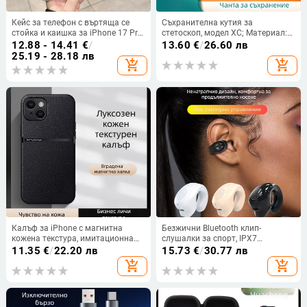
Кейс за телефон с въртяща се
Съхранителна кутия за
стойка и каишка за iPhone 17 Pro
стетоскоп, модел XC; Материал:
Max, 16, 15 и iPhone 11
600D снежен Oxford плат;
12.88 - 14.41
€
/
13.60
€
/
26.60 лв
Товароподемност: 5 кг; Процес:
25.19 - 28.18 лв
add_shopping_cart
add_shopping_cart
офсетен печат; Приложение: за
опаковка на стетоскоп
Калъф за iPhone с магнитна
Безжични Bluetooth клип-
кожена текстура, имитационна
слушалки за спорт, IPX7
кожа, твърд корпус;
водоустойчиви, обхват до 10 м,
11.35
€
/
22.20 лв
15.73
€
/
30.77 лв
удароустойчив, анти отпечатъци,
Bluetooth 5.0, живот на батерията
add_shopping_cart
add_shopping_cart
износоустойчив, защита при
4–8 ч, ниска латентност за игри
падане; съвместим с iPhone 11–
14 серия (включително Pro/Max)