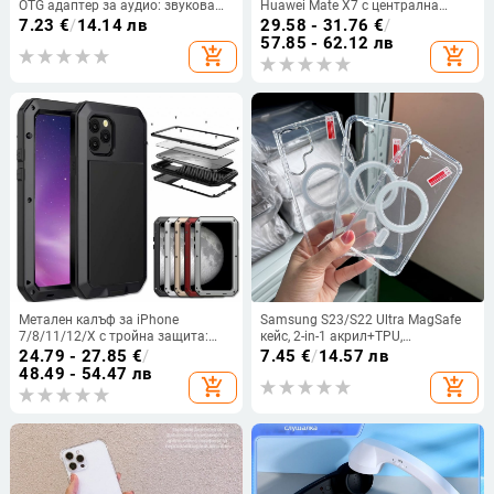
OTG адаптер за аудио: звукова
Huawei Mate X7 с централна
карта, микрофон, цифрово аудио
панта, пълна защита на корпуса
7.23
€
/
14.14 лв
29.58 - 31.76
€
/
и слушалки (Type-C интерфейс)
и екрана, вграден протектор за
57.85 - 62.12 лв
add_shopping_cart
add_shopping_cart
екран за сгъваем дисплей
Метален калъф за iPhone
Samsung S23/S22 Ultra MagSafe
7/8/11/12/X с тройна защита:
кейс, 2-in-1 акрил+TPU,
удароустойчив, прахоустойчив и
удароустойчив, прозрачен,
24.79 - 27.85
€
/
7.45
€
/
14.57 лв
запечатан
релефен
48.49 - 54.47 лв
add_shopping_cart
add_shopping_cart