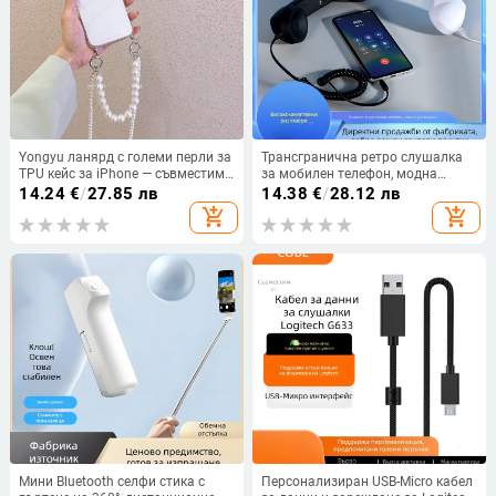
Yongyu ланярд с големи перли за
Трансгранична ретро слушалка
TPU кейс за iPhone — съвместим
за мобилен телефон, модна
с iPhone X, 8 Plus, 7, XR, 11, 12 Pro
фронтална слушалка с
14.24
€
/
27.85 лв
14.38
€
/
28.12 лв
Max
микрофон, готина слушалка за
add_shopping_cart
add_shopping_cart
телефон за бременни жени,
готова за продажба
Мини Bluetooth селфи стика с
Персонализиран USB-Micro кабел