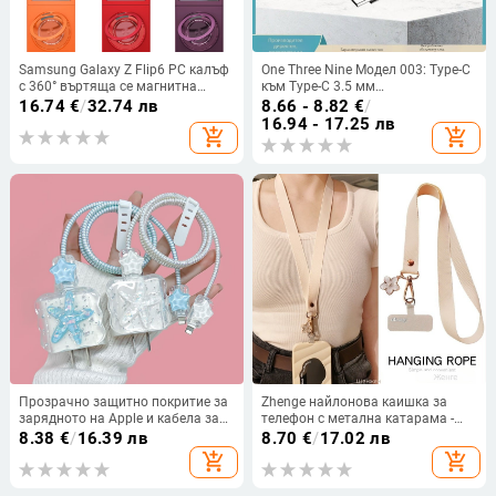
Samsung Galaxy Z Flip6 PC калъф
One Three Nine Модел 003: Type-C
с 360° въртяща се магнитна
към Type-C 3.5 мм
поставка и кожа‑усещане за 5,43-
двуфункционален аудио адаптер
16.74
€
/
32.74 лв
8.66 - 8.82
€
/
инчов сгъваем екран
за слушалки и автомобилна
16.94 - 17.25 лв
add_shopping_cart
add_shopping_cart
аудио система с PD зареждане,
съвместим с Huawei и Xiaomi
Прозрачно защитно покритие за
Zhenge найлонова каишка за
зарядното на Apple и кабела за
телефон с метална катарама -
iPhone 15, 20/18W
унисекс, найлонова връзка
8.38
€
/
16.39 лв
8.70
€
/
17.02 лв
add_shopping_cart
add_shopping_cart