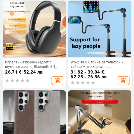
Игрален безжичен хедсет с
WS-21009 Стойка за телефон и
шумопотискане, Bluetooth 5.4,
таблет – универсална,
обхват до 10 м, батерия над 8
разтегателна скоба, ABS +
26.71
€
/
52.24 лв
31.82 - 39.04
€
/
часа, стил на глава, стерео звук
алуминиева сплав
62.23 - 76.36 лв
add_shopping_cart
add_shopping_cart