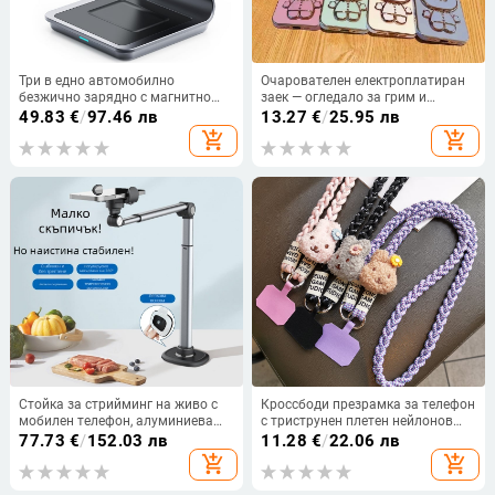
Три в едно автомобилно
Очарователен електроплатиран
безжично зарядно с магнитно
заек — огледало за грим и
зареждане и меко светлинно
настолен държач за телефон,
49.83
€
/
97.46 лв
13.27
€
/
25.95 лв
осветление, безжично зареждане
сгъваем и въртящ се
add_shopping_cart
add_shopping_cart
3–15W, обща мощност до 22W
Стойка за стрийминг на живо с
Кроссбоди презрамка за телефон
мобилен телефон, алуминиева
с триструнен плетен нейлонов
сплав, въртене на 360 градуса,
шнур и метален катарам, ръчно
77.73
€
/
152.03 лв
11.28
€
/
22.06 лв
телескопично регулиране,
изработено, унисекс,
add_shopping_cart
add_shopping_cart
гъвкава табла за легло,
геометрично висулка
устройство за стрийминг на