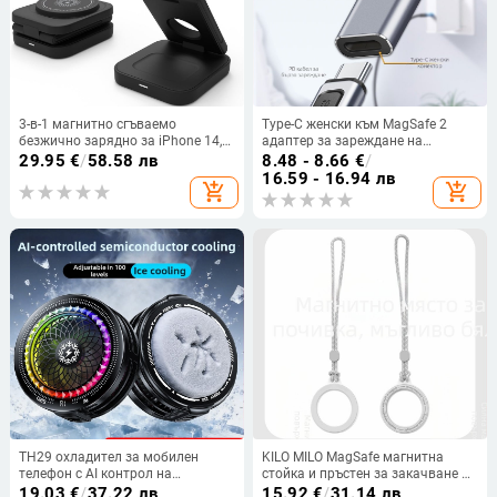
3-в-1 магнитно сгъваемо
Type-C женски към MagSafe 2
безжично зарядно за iPhone 14,
адаптер за зареждане на
Apple Watch и AirPods — Qi 15W
MacBook
29.95
€
/
58.58 лв
8.48 - 8.66
€
/
макс, сгъваем дизайн, магнитно
16.59 - 16.94 лв
add_shopping_cart
add_shopping_cart
зареждане, CE/FCC/ROHS
TH29 охладител за мобилен
KILO MILO MagSafe магнитна
телефон с AI контрол на
стойка и пръстен за закачване на
температурата, четири нива на
чанта, прозрачен дизайн,
19.03
€
/
37.22 лв
15.92
€
/
31.14 лв