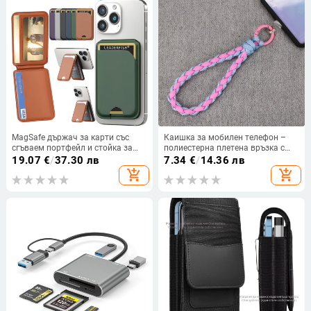
MagSafe държач за карти със
Каишка за мобилен телефон –
сгъваем портфейл и стойка за
полиестерна плетена връзка с
iPhone
метална катарама,
19.07
€
/
37.30 лв
7.34
€
/
14.36 лв
персонализирано лого,
add_shopping_cart
add_shopping_cart
самостоятелно опакована