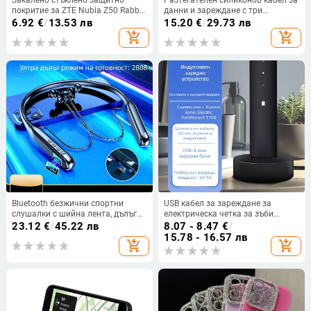
покритие за ZTE Nubia Z50 Rabbit
данни и зареждане с три
Edition с извита странична
конектора (Mini USB, Lightning и
6.92
€
/
13.53 лв
15.20
€
/
29.73 лв
залепваща повърхност и пълно
Type-C) – едно към три изхода,
add_shopping_cart
add_shopping_cart
покритие на екрана
бързо зареждане.
Bluetooth безжични спортни
USB кабел за зареждане за
слушалки с шийна лента, дълъг
електрическа четка за зъби
живот на батерията и стерео
Xiaomi, модели T700, T501, T501C,
23.12
€
/
45.22 лв
8.07 - 8.47
€
/
звук
T301 и T302
15.78 - 16.57 лв
add_shopping_cart
add_shopping_cart