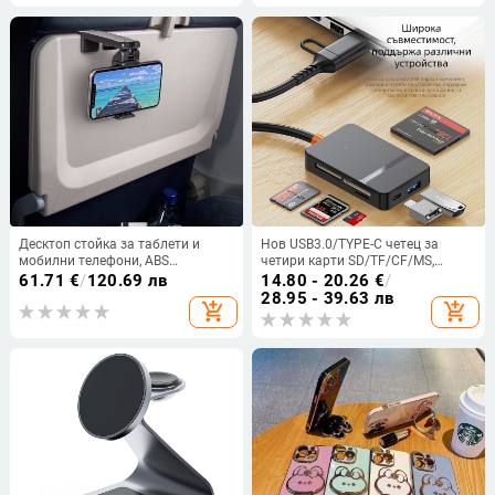
Десктоп стойка за таблети и
Нов USB3.0/TYPE-C четец за
мобилни телефони, ABS
четири карти SD/TF/CF/MS,
материал, персонализируем
многофункционален,
61.71
€
/
120.69 лв
14.80 - 20.26
€
/
дизайн, стил IP, неутрален бранд
високоскоростен
28.95 - 39.63 лв
add_shopping_cart
add_shopping_cart