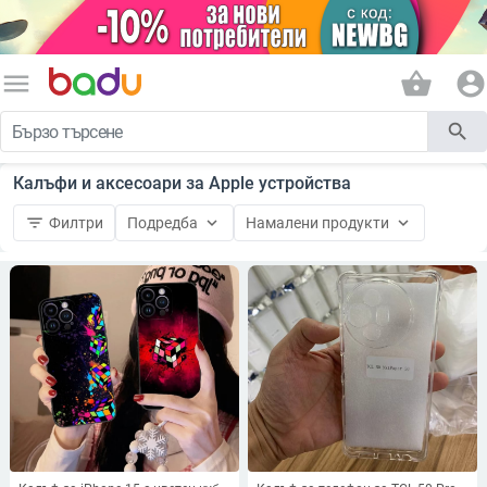
menu
shopping_basket
account_circle
search
Калъфи и аксесоари за Apple устройства
filter_list
keyboard_arrow_down
keyboard_arrow_down
Филтри
Подредба
Намалени продукти