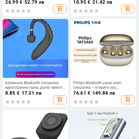
стоманена конструкция,
дизайн на въздушна
26.99
€
/
52.79 лв
10.95
€
/
21.42 лв
удължима тринога, Bluetooth
възглавница и държател за
add_shopping_cart
add_shopping_cart
дистанционно за мобилни
телефон с пръстен
телефони
Безжична Bluetooth слушалка,
Philips Bluetooth ушна клип
едностранна ушна, дълъг живот
слушалка – открито ухо,
на батерията, Bluetooth 5.3,
безжично, Bluetooth 5.0, повече от
8.85
€
/
17.31 лв
76.61
€
/
149.84 лв
водоустойчива, обхват 15 m,
8 часа живот на батерията,
add_shopping_cart
add_shopping_cart
спортен стил
водоустойчив модел TAT3469