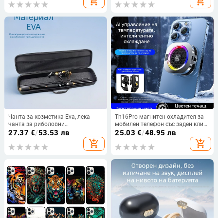
add_shopping_cart
add_shopping_cart
Чанта за козметика Eva, лека
Th16Pro магнитен охладител за
чанта за риболовни
мобилен телефон със заден клип,
принадлежности,
двуядрен полупроводников
27.37
€
/
53.53 лв
25.03
€
/
48.95 лв
многофункционална
охладител, 15W, ABS, Type-C, 150 g
add_shopping_cart
add_shopping_cart
водоустойчива чанта за
риболов, аксесоари за морски
риболов, чанта за въдица, чанта
за чадър