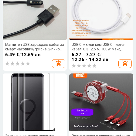
Магнитен USB зареждащ кабел за
USB-C мъжки към USB-C плетен
смарт часовник/гривна, 2-пиново
кабел, 0.3–2.5 м, 100W макс,
разстояние 4.0 мм, съвместим с
бързо зареждане
6.49
€
/
12.69 лв
6.27 - 7.27
€
/
модели China Mobile C1, Fumei
12.26 - 14.22 лв
add_shopping_cart
add_shopping_cart
Tong, Guardian Star, CYW4, G5
Закалено стъклено защитно
Разтегателен силиконов кабел за