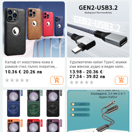
живо с функция за настолно
ползване.
Калъф от изкуствена кожа в
Удължителен кабел Type-C мъжки
рамков стил, пълно покритие,
към женски, аудио и видео кабел
против падане за iPhone 11–14
за данни, 4K проекционен кабел
10.36
€
/
20.26 лв
13.98 - 20.36
€
/
Pro/Pro Max
за екран, адаптер C-към-C женски,
27.34 - 39.82 лв
add_shopping_cart
add_shopping_cart
бързо зареждане 20Gbps