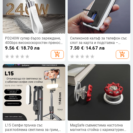
PD240W супер бързо зареждане,
Силиконов калъф за телефон със
40Gbps високоскоростен пренос
слот за карта и подставка –
и 8K видео поддръжка, Type-C за
унисекс, отделно опакован,
9.56
€
/
18.70 лв
7.50
€
/
14.67 лв
мобилни телефони и портативни
горещо пресован
add_shopping_cart
add_shopping_cart
твърди дискове
L15 Селфи пръчка със
MagSafe съвместима настолна
разглобяема светлина за грим,
магнитна стойка с карикатурен