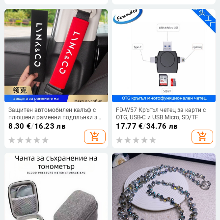
Защитен автомобилен калъф с
FD-W57 Кръгъл четец за карти с
плюшени раменни подплънки за
OTG, USB-C и USB Micro, SD/TF
Lynk 01/02/03/05/06/08/09 ZERO
8.30
€
/
16.23 лв
17.77
€
/
34.76 лв
add_shopping_cart
add_shopping_cart