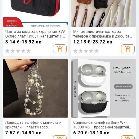
Чанта за кола за съхранение, EVA
Минималистичен калъф за
Oxford плат, HY081, капацитет 1,5
телефон с презрамка и джоб за
кг, шевна изработка, налична
карти, TPU мек корпус, против
8.14
€
/
15.92 лв
12.13
€
/
23.72 лв
персонализация
изпускане, за iPhone 11, XR, 13 и
add_shopping_cart
add_shopping_cart
17 Pro Max
Ланярд за телефон с мъниста и
Силиконов калъф за Sony WF-
кристали — пластмасов
1000XM5 – прозрачен защитен
материал; шнур: PP; метална
корпус, мультяшен дизайн и
7.57
€
/
14.81 лв
6.70
€
/
13.10 лв
катарама; стил: дамски
термотрансферен печат