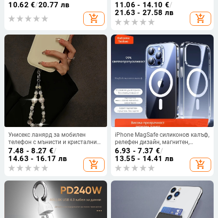
геометрична керамична висулка,
и креативен дизайн, TPU
10.62
€
/
20.77 лв
11.06 - 14.10
€
/
унисекс, ръчна изработка
материал, удароустойчив
21.63 - 27.58 лв
add_shopping_cart
add_shopping_cart
Унисекс ланярд за мобилен
iPhone MagSafe силиконов калъф,
телефон с мънисти и кристални
релефен дизайн, магнитен,
декорации, ръчна изработка;
удароустойчив и устойчив на
7.48 - 8.27
€
/
6.93 - 7.37
€
/
пластмасов материал,
падане
14.63 - 16.17 лв
13.55 - 14.41 лв
add_shopping_cart
add_shopping_cart
найлонова връзка, метална
закопчалка