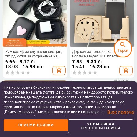
search
Търси
EVA калъф за слушалки със цип,
Държач за телефон за стена
твърд кутия за съхранение на
Bonface, модел 101, пластмаса
слушалки и кабели, анти-натиск
(Марка: Bonface; Модел: 101;
6.66 - 8.17
€
/
7.88 - 8.30
€
/
дизайн, модел YJX-118
Материал: пластмаса;
13.03 - 15.98 лв
15.41 - 16.23 лв
add_shopping_cart
add_shopping_cart
Съвместим с: Други)
Ние използваме бисквитки и подобни технологии, за да предоставяме и
подобряваме нашата Услуга, да ви осигурим най-доброто потребителско
изживяване, да поддържаме сигурността на платформата, да
персонализираме съдържанието и рекламите, както и да измерваме
ефективността на нашите маркетингови кампании. С избора на
Виж повече
„Приемам всички“ вие се съгласявате ние и нашите доверени партньори
да съхраняваме бисквитки и подобни технологии на вашето устройство
за рекламни и аналитични цели. Можете по всяко време да управлявате
УПРАВЛЯВАЙ
ПРИЕМИ ВСИЧКИ
своите предпочитания, като натиснете „Управлявай предпочитанията“.
ПРЕДПОЧИТАНИЯТА
За повече информация, моля, вижте нашата
Политика за защита на
данните
.