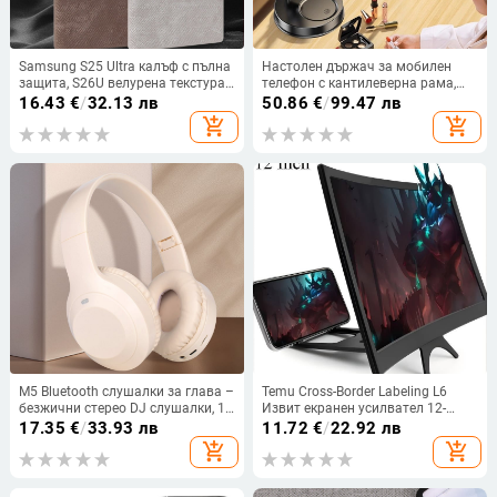
Samsung S25 Ultra калъф с пълна
Настолен държач за мобилен
защита, S26U велурена текстура
телефон с кантилеверна рама,
от микрофибърна кожа, метална
универсален, пластмасов,
16.43
€
/
32.13 лв
50.86
€
/
99.47 лв
рамка и магнитно задържане
персонализируем
add_shopping_cart
add_shopping_cart
M5 Bluetooth слушалки за глава –
Temu Cross-Border Labeling L6
безжични стерео DJ слушалки, 10
Извит екранен усилвател 12-
м обхват, Bluetooth 5.3, 4–8 ч
инчов мобилен телефон
17.35
€
/
33.93 лв
11.72
€
/
22.92 лв
батерия, разговори без ръце
усилвател ултра-прозрачна лупа
add_shopping_cart
add_shopping_cart
мързелив държач