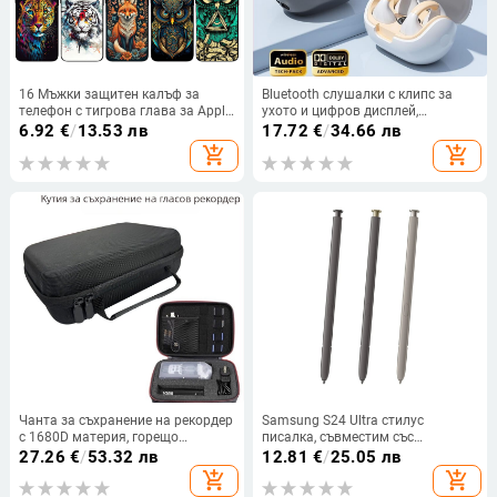
16 Мъжки защитен калъф за
Bluetooth слушалки с клипс за
телефон с тигрова глава за Apple
ухото и цифров дисплей,
14 Pro Max 15 Матиран калъф,
Bluetooth 5.3, IPX6
6.92
€
/
13.53 лв
17.72
€
/
34.66 лв
устойчив на падане 13
водоустойчиви, спортен стил,
add_shopping_cart
add_shopping_cart
безжични стерео клипс слушалки,
частен модел, 4-8 ч живот на
батерията
Чанта за съхранение на рекордер
Samsung S24 Ultra стилус
с 1680D материя, горещо
писалка, съвместим със
пресована конструкция, модел
S24U/S928, пластмасов корпус
27.26
€
/
53.32 лв
12.81
€
/
25.05 лв
1119, товаропоносимост 5 кг,
add_shopping_cart
add_shopping_cart
възможност за персонализация