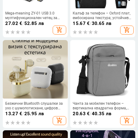
Mega-meaning ZY-01 USB 3.0
Калъф за телефон – Oxford плат,
мултифункционален четец за
ембосирана текстура; устойчив
карти SD/TF, алуминиев
на износ и изпадане, против
27.02
€
/
52.85 лв
15.67
€
/
30.65 лв
корпус/ABS
отпечатъци; съвместим с iPhone
add_shopping_cart
add_shopping_cart
12, iPhone 13, iPhone 14 и други
Безжични Bluetooth слушалки за
Чанта за мобилен телефон –
ухо с шумопотискане, цифров
вертикална квадратна форма,
дисплей, частен модел, Bluetooth
Oxford плат, цип, неутрален
13.27
€
/
25.95 лв
20.63
€
/
40.35 лв
5.4
дизайн, градски минимализъм
add_shopping_cart
add_shopping_cart