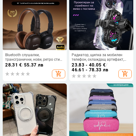
Bluetooth слушалки,
Радиатор, щипка за мобилен
трансгранични, нови, ретро стил,
телефон, охлаждащ артефакт,
частен модел Marshall, Type-C,
нов цифров дисплей за
28.31
€
/
55.37 лв
23.83 - 40.05
€
/
многофункционален бутон V5.4
предаване на живо,
46.61 - 78.33 лв
add_shopping_cart
add_shopping_cart
двутурбомагнитен
полупроводник