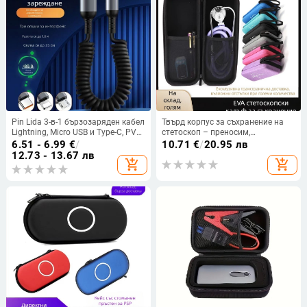
Pin Lida 3-в-1 бързозаряден кабел
Твърд корпус за съхранение на
Lightning, Micro USB и Type-C, PVC,
стетоскоп – преносим,
120W
удароустойчив, EVA модел,
6.51 - 6.99
€
/
10.71
€
/
20.95 лв
композитни материали, печат с
12.73 - 13.67 лв
add_shopping_cart
add_shopping_cart
термален трансфер, натоварване
10