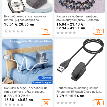
Безпроблемно етикетиране на
Каишка за мобилен телефон с
Omron Цифров апарат за
ръчно рисуван дизайн, смесени
измерване на кръвно налягане,
материали, усилване от
10.51
€
/
20.56 лв
16.84 - 21.43
€
/
чанта за козметика Eva, защита
стоманена жица, метална
32.94 - 41.91 лв
add_shopping_cart
add_shopping_cart
за апарат за измерване на
катарама, самостоятелна
кръвно налягане, твърда
опаковка
обвивка, кутия за съхранение
EVA
мобилен телефон предаване на
Приложимо за Jiaming Garmin
живо таблет стойка сгъваем
Forerunner35 Watch Charging Line
компютър мързелив креативен
235 630s20 Charger Data Line
8.63 - 20.72
€
/
7.79
€
/
15.24 лв
настолен компютър легло щипка
16.88 - 40.52 лв
add_shopping_cart
add_shopping_cart
за глава многофункционален
артефакт