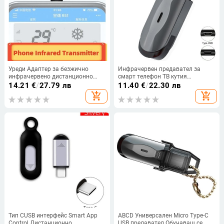
Уреди Адаптер за безжично
Инфрачервен предавател за
инфрачервено дистанционно
смарт телефон ТВ кутия
управление Интелигентно
Климатик Приложение за
14.21
€
/
27.79 лв
11.40
€
/
22.30 лв
приложение за управление на
дистанционно управление Mini
add_shopping_cart
add_shopping_cart
телефона Инфрачервен
Type C Адаптер за контролер за
предавател за IPhone и Android
Xiaomi Android
телефон
Тип CUSB интерфейс Smart App
ABCD Универсален Micro Type-C
Control Дистанционно
USB предавател Обучаващ се