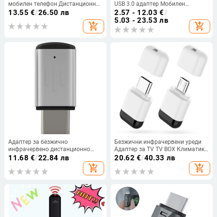
мобилен телефон Дистанционно
USB 3.0 адаптер Мобилен
управление Интелигентно
телефон Флашка Четец
13.55
€
/
26.50 лв
2.57 - 12.03
€
/
приложение Безжичен
Конвертор за PC лаптоп MacBook
5.03 - 23.53 лв
add_shopping_cart
add_shopping_cart
инфрачервен адаптер за уреди
Xiaomi Huawei
за
Адаптер за безжично
Безжични инфрачервени уреди
инфрачервено дистанционно
Адаптер за TV TV BOX Климатик
управление Управление с
Type-C / Micro USB интерфейс
11.68
€
/
22.84 лв
20.62
€
/
40.33 лв
интелигентно приложение
Мобилен телефон IR контролер
add_shopping_cart
add_shopping_cart
Елегантен дизайн с голям обхват,
съвместим с устройства тип C