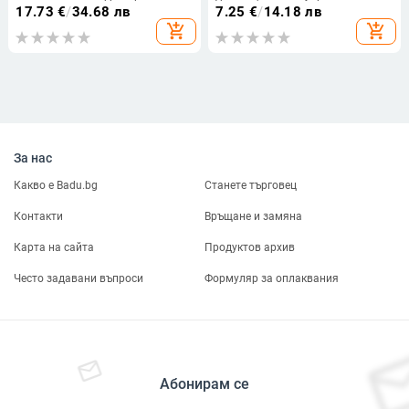
превключвател за движение
предпоставката: оригиналната
17.73
€
/
34.68 лв
7.25
€
/
14.18 лв
Сензор за градуса Въртящ се
функция за дистанционно
add_shopping_cart
add_shopping_cart
таймер 180 Външна PIR светлина
управление е нормална, чипът за
дистанционно управление е t
За нас
Какво е Badu.bg
Станете търговец
Контакти
Връщане и замяна
Карта на сайта
Продуктов архив
Често задавани въпроси
Формуляр за оплаквания
Абонирам се