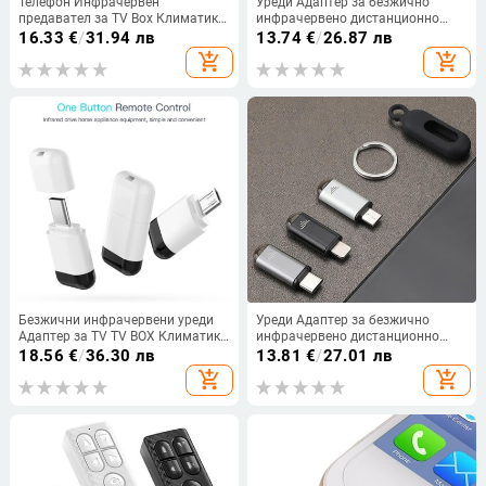
Телефон Инфрачервен
Уреди Адаптер за безжично
предавател за TV Box Климатик
инфрачервено дистанционно
Приложение за дистанционно
управление Мобилен телефон
16.33
€
/
31.94 лв
13.74
€
/
26.87 лв
управление Мини адаптер за
Инфрачервен предавател
add_shopping_cart
add_shopping_cart
смартфон за IPhone Type-C Micro-
Интелигентно управление
USB
Подходящо за IPhone/Android
Безжични инфрачервени уреди
Уреди Адаптер за безжично
Адаптер за TV TV BOX Климатик
инфрачервено дистанционно
Type-C / Micro USB интерфейс
управление Интелигентно
18.56
€
/
36.30 лв
13.81
€
/
27.01 лв
Мобилен телефон IR контролер
приложение за управление на
add_shopping_cart
add_shopping_cart
F19E
телефона Инфрачервен
предавател за IPhone и Android
телефон