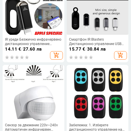
IR уреди Безжично инфрачервено
Смартфон IR Blasters
дистанционно управление
Дистанционно управление USB
Телефон APP Мини адаптер IR
за lightni Универсален тип C
14.11
€
/
27.60 лв
15.77
€
/
30.84 лв
предавател Blasters Управление
Интелигентен инфрачервен
add_shopping_cart
add_shopping_cart
за TV Box Климатик
контролен адаптер за
приложение за телевизор
Климатик
Сензор за движение 220v~240v
Забележка: 1. Изберете
Автоматичен инфрачервен
дистанционното управление на