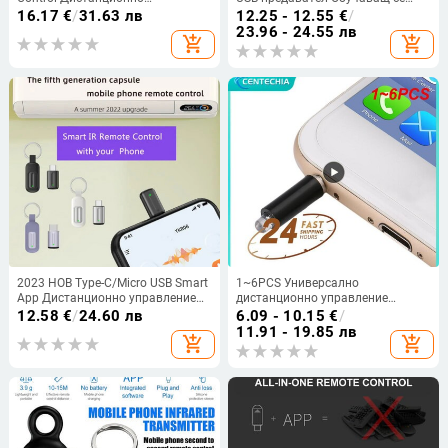
управление за мобилен телефон
OTG-APP Адаптер за
16.17
€
/
31.63 лв
12.25 - 12.55
€
/
IR уреди Адаптер за безжично
дистанционно управление за
23.96 - 24.55 лв
add_shopping_cart
add_shopping_cart
инфрачервено дистанционно
климатик
управление
2023 НОВ Type-C/Micro USB Smart
1~6PCS Универсално
App Дистанционно управление
дистанционно управление
Мобилен телефон Безжичен
Инфрачервен предавател 3,5 mm
12.58
€
/
24.60 лв
6.09 - 10.15
€
/
инфрачервен адаптер за
Безжично дистанционно
11.91 - 19.85 лв
add_shopping_cart
add_shopping_cart
домакински уреди за
управление за телефон за
Android/iPad
TV/DVD/STB/IOS Air