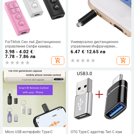
ForTiktok Син зъб Дистанционно
Универсално дистанционно
управление Селфи камера
управление Инфрачервен
Освобождаване на затвора
предавател 3,5 мм телефон
3.98 - 4.02
€
/
6.47
€
/
12.65 лв
Бутон за мобилен телефон
Безжично дистанционно
7.78 - 7.86 лв
add_shopping_cart
add_shopping_cart
Електронна книга Обръщане на
управление за TV/DVD/STB/IOS
страница Снимка Безжичен
Климатик Телевизор
контролер
Micro USB интерфейс Type-C
OTG Type-C адаптер Тип C към