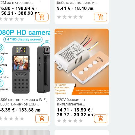
K2M за вътрешно
бебета за пълзене и
наблюдение, нощно
прохождане — памучни
76.80 - 198.84
€
/
9.41
€
/
18.40 лв
виждане, 360-градусово
предпазители за лятото,
150.21 - 388.90 лв
add_shopping_cart
add_shopping_cart
проследяване,
леки коленни протектори
дистанционно
с удароустойчива защита
управление – за
за деца
корпоративни системи за
сигурност
CS06 екшън камера с WiFi,
220V безжичен
1080P, 1,4-инчов LCD,
интелигентен
въртящ се обектив, TF
едноканален
68.35
€
/
133.68 лв
14.71 - 15.50
€
/
карта за съхранение
дистанционен
28.77 - 30.32 лв
add_shopping_cart
add_shopping_cart
превключвател с двойно
управление през стената,
висока мощност