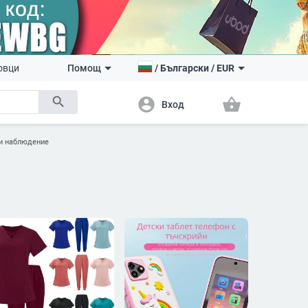
овци
Помощ
/
Български
/
EUR
search
account_circle
shopping_basket
Вход
 и наблюдение