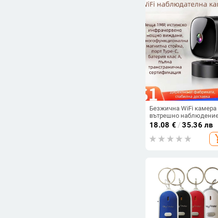
Безжична WiFi камера
вътрешно наблюдение
широк ъгъл на обектив
18.08
€
/
35.36 лв
1080p, нощно виждане
add_s
управление през
мобилното приложен