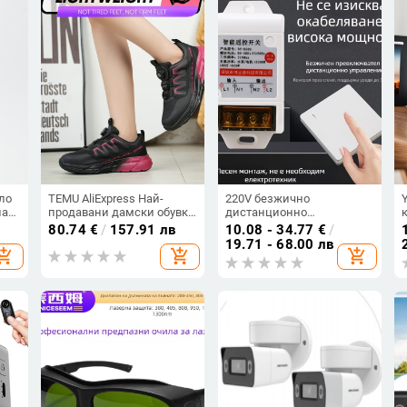
ло
TEMU AliExpress Най-
220V безжично
ал,
продавани дамски обувки
дистанционно
лги
за защита на труда,
управление реле за водна
80.74
€
/
157.91 лв
10.08 - 34.77
€
/
стомана Baotou,
помпа и домашно
19.71 - 68.00 лв
hopping_cart
add_shopping_cart
add_shopping_cart
устойчиви на удари и
осветление –
пробиване, без копчета и
високопроизводителен
връзки
двоен контролен
превключвател