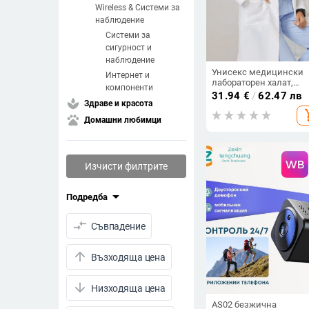
Wireless & Системи за
наблюдение
Системи за
сигурност и
наблюдение
Унисекс медицински
Интернет и
лабораторен халат,
компоненти
влагоотводящ полиест
31.94
€
/
62.47 лв
spa
с карбонови влакна,
Здраве и красота
add_s
дълги ръкави, стойка я
pets
Домашни любимци
есен 2025
Изчисти филтрите
arrow_drop_down
Подредба
compare_arrows
Съвпадение
arrow_upward
Възходяща цена
arrow_downward
Низходяща цена
AS02 безжична