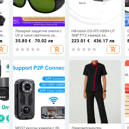
ън
Лазерни защитни очила с
Hikvision DS-IPC-K85H-LP
тен
UV и синя светлина за
5MP PTZ камера за
козметични лазерни
външно наблюдение със
лв
35.80
€
/
70.02 лв
223.01
€
/
436.17 лв
устройства за епилация
бяла светлина и
hopping_cart
add_shopping_cart
add_shopping_cart
на
пълноцветно
изображение, Starlight
i
MD37 екшън камера с IR-
Двукомпонентен