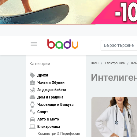
menu
Badu
Електроника
Ком
Категории
Интелиге
local_offer
Дрехи
business_center
Чанти и Обувки
child_friendly
За деца и бебета
weekend
Дом и Градина
watch
Часовници и Бижута
fitness_center
Спорт
directions_car
Авто & мото
laptop
Електроника
Компютри & Периферия