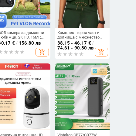
GO5 камера за домашни
Комплект горна част и
любимци, 2K HD, 16MP,
долнища с множество
ABS корпус, Vlog запис от
джобове, къс ръкав,
80.17
€
/
156.80 лв
38.15 - 46.17
€
/
първо лице за котки и
стоечна яка и джогър
74.61 - 90.30 лв
add_shopping_cart
add_shopping_cart
кучета, 240 минути живот
панталони за
на батерията
подстригване на
домашни любимци
Безжична вътрешна HD
Vistakon CB77/CB77W