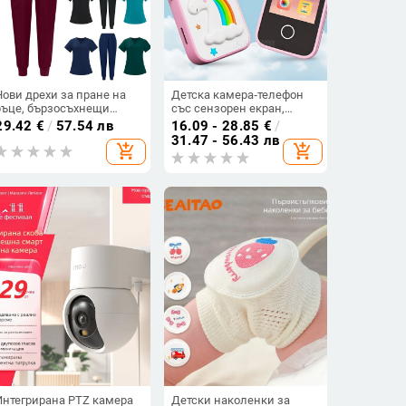
Нови дрехи за пране на
Детска камера‑телефон
ръце, бързосъхнещи
със сензорен екран,
медицински работни
мултифункционална
29.42
€
/
57.54 лв
16.09 - 28.85
€
/
дрехи, дрехи за
детска играчка за
31.47 - 56.43 лв
add_shopping_cart
add_shopping_cart
зъболекар, операционна
снимане, 1–5 MP, TF
зала, хирургически дрехи,
карта, ABS корпус, батерия
дрехи за миене на ръце
1–3 часа
за жени
Интегрирана PTZ камера
Детски наколенки за