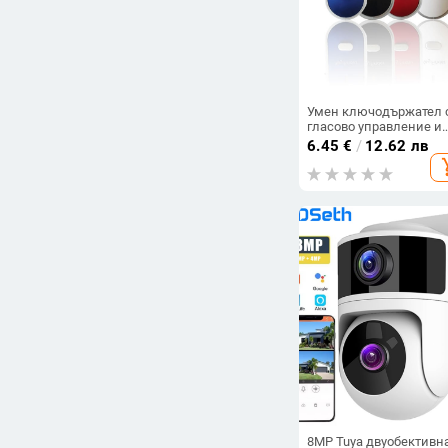
Умен ключодържател 
гласово управление и
аларма за загуба с
6.45
€
/
12.62 лв
позициониране, мета
add_s
конструкция,
универсална
съвместимост
8MP Tuya двуобективн