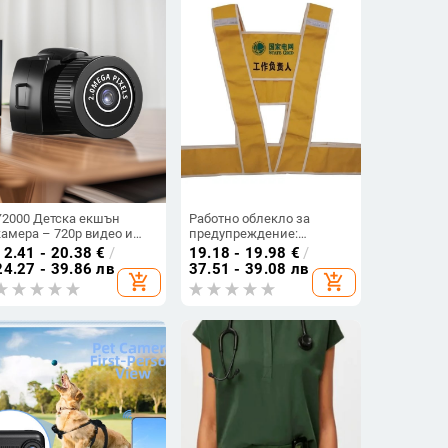
Y2000 Детска екшън
Работно облекло за
камера – 720p видео и
предупреждение:
снимки, ABS корпус, TF
жилетка за работа, модел:
12.41 - 20.38
€
/
19.18 - 19.98
€
/
карта, батерия 1–2 ч, без
работно облекло; без
24.27 - 39.86 лв
37.51 - 39.08 лв
add_shopping_cart
add_shopping_cart
LCD
внос; основен пазар:
Китай; без лицензирани
частни марки