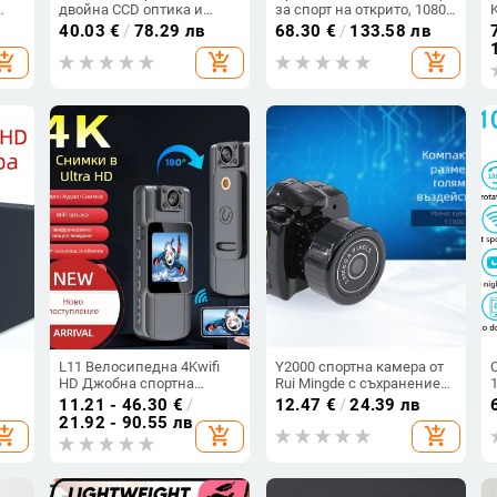
двойна CCD оптика и
за спорт на открито, 1080p
TF
автофокус, запис видео и
видео, модел Q7, 1,9-
40.03
€
/
78.29 лв
68.30
€
/
133.58 лв
мин
снимки, TF карта, корпус
инчов LCD, TF карта
hopping_cart
add_shopping_cart
add_shopping_cart
ABS, над 40 мегапиксела,
съхранение, една камера
живот на батерията 3–5 ч
L11 Велосипедна 4Kwifi
Y2000 спортна камера от
HD Джобна спортна
Rui Mingde с съхранение
камера рекордер Wifi
чрез карта памет, ABS
11.21 - 46.30
€
/
12.47
€
/
24.39 лв
външна камера
корпус, видеозапис и
21.92 - 90.55 лв
hopping_cart
add_shopping_cart
add_shopping_cart
снимане