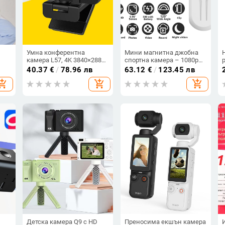
Умна конферентна
Мини магнитна джобна
камера L57, 4K 3840×2880,
спортна камера – 1080p
ер
12 мм фокусно
видео, 2MP сензор,
40.37
€
/
78.96 лв
63.12
€
/
123.45 лв
разстояние, обхват 10–30
microSD карта, живот на
hopping_cart
add_shopping_cart
add_shopping_cart
ка,
м, PC режим
батерията около 2 часа
Детска камера Q9 с HD
Преносима екшън камера