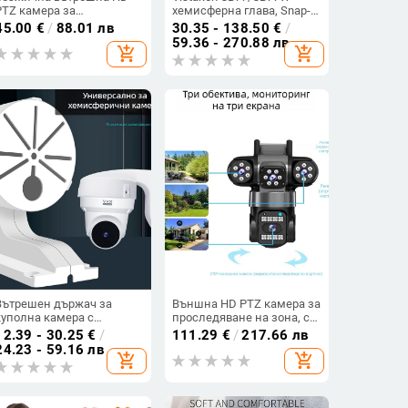
PTZ камера за
хемисферна глава, Snap-
видеонаблюдение с
on монтаж, вертикално
45.00
€
/
88.01 лв
30.35 - 138.50
€
/
двупосочно аудио и Wi-Fi
завъртане 180°,
59.36 - 270.88 лв
add_shopping_cart
add_shopping_cart
хоризонтално завъртане
96°, ограничение на
въртенето 180°, за офис
употреба.
Вътрешен държач за
Външна HD PTZ камера за
куполна камера с
проследяване на зона, с
вградена кутия за кабели,
дистанционен достъп
12.39 - 30.25
€
/
111.29
€
/
217.66 лв
пластмасов
чрез телефон и
24.23 - 59.16 лв
add_shopping_cart
add_shopping_cart
двупосочен интерком