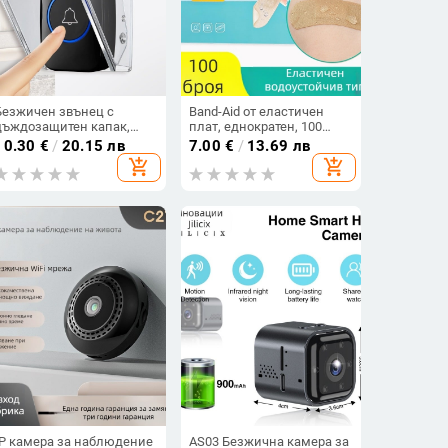
Безжичен звънец с
Band-Aid от еластичен
дъждозащитен капак,
плат, еднократен, 100
модел E10 – външна
броя в кутия, марка Haishi
10.30
€
/
20.15 лв
7.00
€
/
13.69 лв
водоустойчива кутия
hainuo
add_shopping_cart
add_shopping_cart
IP камера за наблюдение
AS03 Безжична камера за