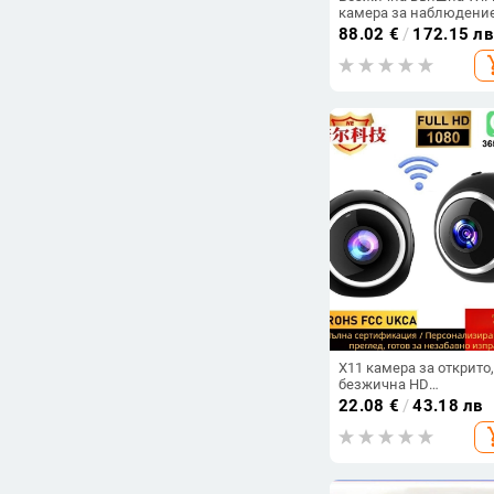
камера за наблюдение
три обектива, 3MP, 4m
88.02
€
/
172.15 лв
нощно виждане
add_s
X11 камера за открито,
безжична HD
видеокамера с TF карт
22.08
€
/
43.18 лв
1–5 MP, ABS корпус,
add_s
батерия 1–3 часа