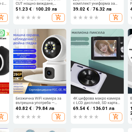
 с
CUT нощно виждане,
комплект униформа за
m,
Wi‑Fi, 8–128GB
готвачи за магазини за
51.23
€
/
100.20 лв
39.02
€
/
76.32 лв
съхранение, ABS корпус
домашни любимци и
hopping_cart
add_shopping_cart
add_shopping_cart
салони за красота, Stand
Collar, патчуърк дизайн,
влагоотвеждаща материя
полиестер-спандекс, къс
ръкав, дълги панталони
Безжична WiFi камера за
4K цифрова макро камера
вътрешна употреба —
с LCD дисплей, SD карта
а,
мин. осветление 3,6 lx,
за съхранение, модел C8,
40.82
€
/
79.84 лв
69.54
€
/
136.01 лв
работна температура -40°C
видеозапис и серийно
hopping_cart
add_shopping_cart
add_shopping_cart
до 60°C, захранване 5V,
снимане
алармена функция