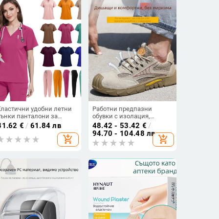
Еластични удобни летни
Работни предпазни
тънки панталони за
обувки с изолация,
крака, работно облекло,
против удар и пробив,
31.62
€
/
61.84 лв
48.42 - 53.42
€
/
дентално/орално
велурова кожа, стоманен
94.70 - 104.48 лв
add_shopping_cart
add_shopping_cart
клиника, козметика,
носок, нисък връх
хирургично облекло,
хирургическо облекло,
дрехи за ръчно пране