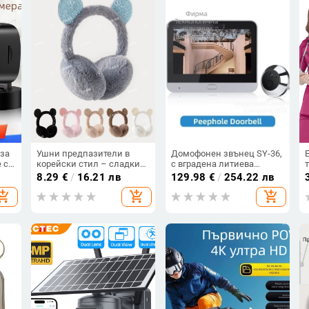
 за
Ушни предпазители в
Домофонен звънец SY-36,
 с
корейски стил – сладки
с вградена литиева
а,
кръгли уши, плюшени
батерия и интерфейс Type-
8.29
€
/
16.21 лв
129.98
€
/
254.22 лв
,
топли за зимата, за
C за захранване
hopping_cart
add_shopping_cart
add_shopping_cart
външна употреба, унисекс
ие
за възрастни