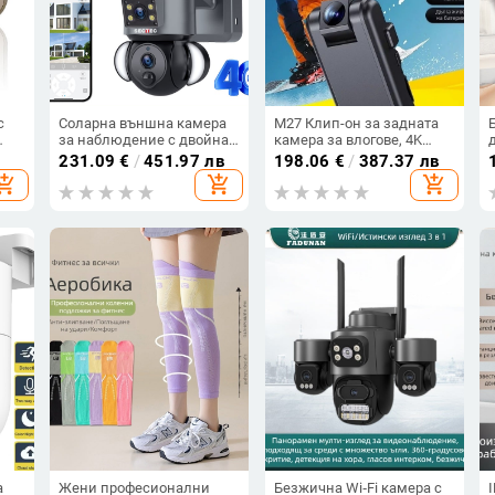
с
Соларна външна камера
M27 Клип-он за задната
за наблюдение с двойна
камера за влогове, 4K
леща — 5V захранване,
запис, 5-часов живот на
231.09
€
/
451.97 лв
198.06
€
/
387.37 лв
лна
минимално осветление
батерията, пуснат през
hopping_cart
add_shopping_cart
add_shopping_cart
0.001 lux, SNR > 48 dB,
2023 г.
работен диапазон -30 до
60 °C
а
Жени професионални
Безжична Wi‑Fi камера с