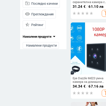
охранителна камера с
drive_folder_upload
Последно качени
Wi‑Fi, запис на видео, 
31.24
€
/
61.10 лв
карта, батерия до 240 
add_s
visibility
Преглеждания
star_half
Рейтинг
arrow_drop_down
Намалени продукти
Намалени продукти
Всички продукти
Цена
-
Eye Dazzle Md23 умна
камера за домашни
Изчисти филтрите
любимци с нощно
34.34
€
/
67.16 лв
виждане 1080p
add_s