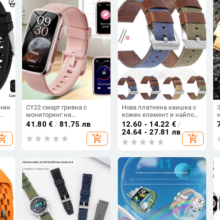
вник
CY22 смарт гривна с
Нова платнена каишка с
мониторинг на
кожен елемент и найлон
сърдечната честота,
за Huawei GT 3 смарт
41.80
€
/
81.75 лв
12.60 - 14.22
€
/
тно
кръвното налягане,
часовник, размери
24.64 - 27.81 лв
hopping_cart
add_shopping_cart
add_shopping_cart
кислород в кръвта,
20/22/24 мм, Oilskin
мониторинг на съня и
гривна
автономия 7–14 дни