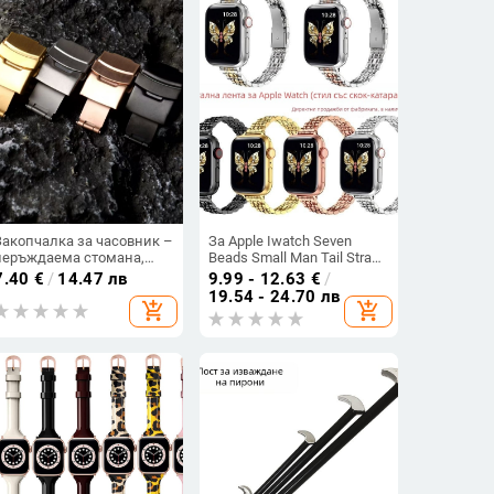
Закопчалка за часовник –
За Apple Iwatch Seven
неръждаема стомана,
Beads Small Man Tail Strap
двойна предпазна
от неръждаема стомана
7.40
€
/
14.47 лв
9.99 - 12.63
€
/
сгъваща закопчалка,
Applewatch Сгъваема
19.54 - 24.70 лв
add_shopping_cart
add_shopping_cart
съвместима със
катарама Метална
стоманени и силиконови
каишка за часовник
каишки