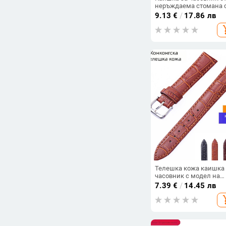
неръждаема стомана 
катарама тип пеперуда,
9.13
€
/
17.86 лв
образни краища,
add_s
универсален
минималистичен
спортно-ежедневен ст
Телешка кожа каишка 
часовник с модел на
бамбук‑крокодил,
7.39
€
/
14.45 лв
истинска кожа,
add_s
закопчалка-пин за мъ
и жени