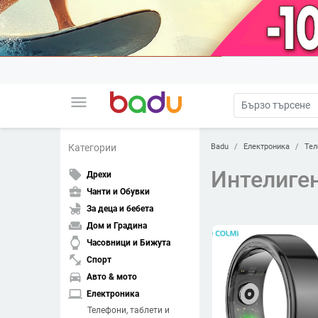
menu
Badu
Електроника
Тел
Категории
Интелиген
local_offer
Дрехи
business_center
Чанти и Обувки
child_friendly
За деца и бебета
weekend
Дом и Градина
watch
Часовници и Бижута
fitness_center
Спорт
directions_car
Авто & мото
laptop
Електроника
Телефони, таблети и