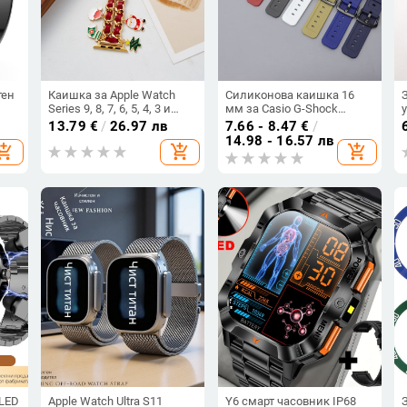
тен
Каишка за Apple Watch
Силиконова каишка 16
Series 9, 8, 7, 6, 5, 4, 3 и
мм за Casio G-Shock
о,
Ultra
GWM5610 DW-5600 DW-
13.79
€
/
26.97 лв
7.66 - 8.47
€
/
6900
14.98 - 16.57 лв
hopping_cart
add_shopping_cart
add_shopping_cart
т
LED
Apple Watch Ultra S11
Y6 смарт часовник IP68