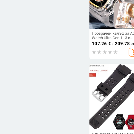
Прозрачен калъф за Ap
Watch Ultra Gen 1–3 с
кристали
107.26
€
/
209.78 
add_s