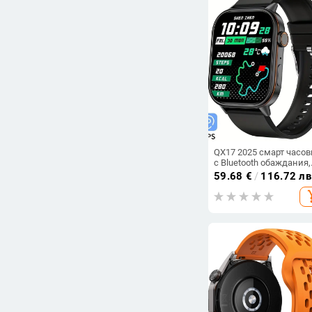
QX17 2025 смарт часо
с Bluetooth обаждания,
GPS, пет системи за
59.68
€
/
116.72 лв
позициониране и спор
add_s
снимане