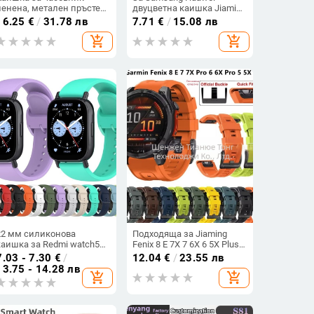
ленена, метален пръстен,
двуцветна каишка Jiaming
произход Шънжен, марка
Xiaomi Gao Chi Hua Mi Glory
16.25
€
/
31.78 лв
7.71
€
/
15.08 лв
Cheung kei, лято 2025
Universal 20/22MM плоска
add_shopping_cart
add_shopping_cart
I-глава
22 мм силиконова
Подходяща за Jiaming
каишка за Redmi watch5
Fenix 8 E 7X 7 6X 6 5X Plus,
Lite, резервна каишка за
официална двуцветна
7.03 - 7.30
€
/
12.04
€
/
23.55 лв
Redmi 5 Lite на склад
силиконова каишка за
13.75 - 14.28 лв
add_shopping_cart
add_shopping_cart
бързо освобождаване.