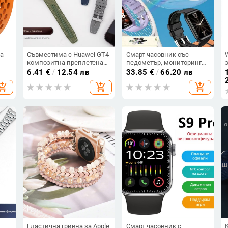
а
Съвместима с Huawei GT4
Смарт часовник със
композитна преплетена
педометър, мониторинг
м,
силиконово-найлонова
на сърдечния ритъм,
6.41
€
/
12.54 лв
33.85
€
/
66.20 лв
бързосменяща каишка за
мониторинг на съня,
hopping_cart
add_shopping_cart
add_shopping_cart
часовник Watch4Pro Sport
детекция на кислород в
GT3Pro 46mm, за мъже
кръвта и Bluetooth
разговори
т
Еластична гривна за Apple
Смарт часовник с