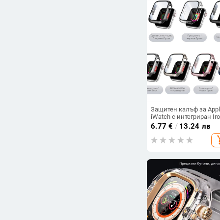
Защитен калъф за App
iWatch с интегриран Ir
Dome корпус и бутони 
6.77
€
/
13.24 лв
Watch11
add_s