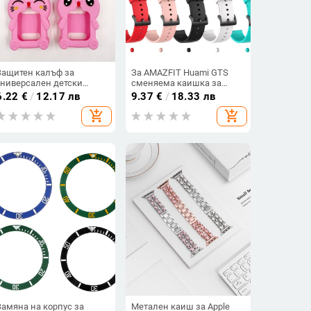
Защитен калъф за
За AMAZFIT Huami GTS
универсален детски
сменяема каишка за
смарт часовник с
смарт часовник Huami
6.22
€
/
12.17 лв
9.37
€
/
18.33 лв
силиконова висулка за
GTS каишка 20 мм
add_shopping_cart
add_shopping_cart
врата (материал: силикон;
модел: универсален;
егло: 0,05)
Замяна на корпус за
Метален каиш за Apple