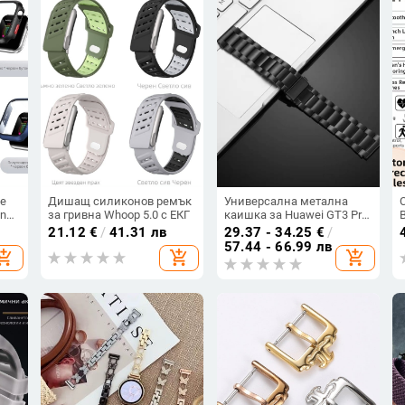
le
Дишащ силиконов ремък
Универсална метална
on
за гривна Whoop 5.0 с ЕКГ
каишка за Huawei GT3 Pro
–
часовник, 22 мм, титанов
21.12
€
/
41.31 лв
29.37 - 34.25
€
/
сплав
57.44 - 66.99 лв
hopping_cart
add_shopping_cart
add_shopping_cart