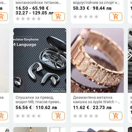
на
миланезийски титанов
водоустойчив за спорт на
сплав ремък
открито, дълъг живот на
лв
16.50 - 65.98
€
/
50.33
€
/
98.44 лв
батерията, секундомер,
32.27 - 129.05 лв
hopping_cart
add_shopping_cart
add_shopping_cart
таймер, фенерче
т
жа
Слушалки за превод,
Диамантена метална
модел M8, гласов превод,
каишка за Apple Watch –
Bluetooth, обхват до 10 м
дамска за Ultra
56.56
€
/
110.62 лв
11.62
€
/
22.73 лв
/46
hopping_cart
add_shopping_cart
add_shopping_cart