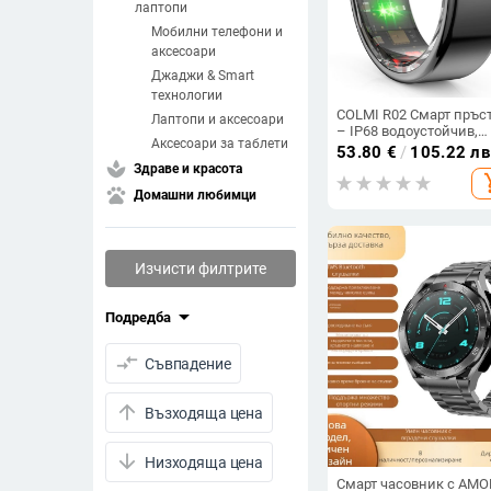
лаптопи
Мобилни телефони и
аксесоари
Джаджи & Smart
технологии
COLMI R02 Смарт пръс
Лаптопи и аксесоари
– IP68 водоустойчив,
Аксесоари за таблети
мониторинг на здравет
53.80
€
/
105.22 лв
6-дневен живот на
spa
Здраве и красота
add_s
батерията, 17 mAh
pets
Домашни любимци
Изчисти филтрите
arrow_drop_down
Подредба
compare_arrows
Съвпадение
arrow_upward
Възходяща цена
arrow_downward
Низходяща цена
Смарт часовник с AMO