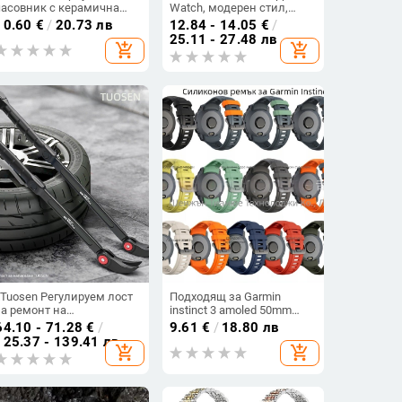
часовник с керамична
Watch, модерен стил,
обиколка, PARNSRPE, лято
интерфейси 12/20/22 мм,
10.60
€
/
20.73 лв
12.84 - 14.05
€
/
2021
тегло 56 г, катарама
25.11 - 27.48 лв
add_shopping_cart
add_shopping_cart
xTuosen Регулируем лост
Подходящ за Garmin
за ремонт на
instinct 3 amoled 50mm
автомобилни гуми —
официална силиконова
64.10 - 71.28
€
/
9.61
€
/
18.80 лв
модел: регулируем лост,
каишка Instinct 3
125.37 - 139.41 лв
add_shopping_cart
add_shopping_cart
премахвач на пирони, за
автомобили, с
възможност за
персонализация