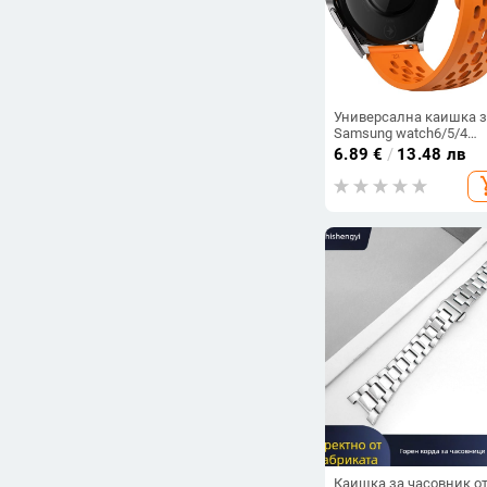
Универсална каишка з
Samsung watch6/5/4
Huawei GT4 18/20/22 м
6.89
€
/
13.48 лв
дишаща силиконова
add_s
каишка
Каишка за часовник о