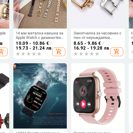
ple
14 мм метална каишка за
Закопчалка за часовник с
Apple Watch с диамантено
пин от неръждаема
инкрустиране, стилна,
стомана за кожена
лв
10.09 - 10.86
€
/
8.65 - 9.86
€
/
съвместима с Apple
каишка — Jaeger-LeCoultre
19.73 - 21.24 лв
16.92 - 19.28 лв
hopping_cart
add_shopping_cart
add_shopping_cart
Watch, Xiaomi Mi Band и
Big Mark
Huawei