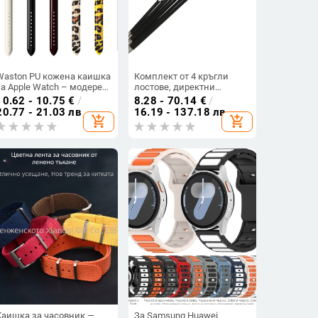
Waston PU кожена каишка
Комплект от 4 кръгли
за Apple Watch – модерен
лостове, директни
стил, съвместима с Apple
продажби от фабриката, с
10.62 - 10.75
€
/
8.28 - 70.14
€
/
Watch
инструмент за
20.77 - 21.03 лв
16.19 - 137.18 лв
add_shopping_cart
add_shopping_cart
премахване на пирони,
термично обработени от
двата края, 6"12"16"20" Efi
лост
Каишка за часовник —
За Samsung Huawei