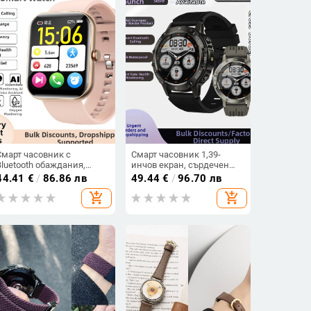
Смарт часовник с
Смарт часовник 1,39-
Bluetooth обаждания,
инчов екран, сърдечен
мониторинг на сърдечния
монитор, Bluetooth
44.41
€
/
86.86 лв
49.44
€
/
96.70 лв
ритъм, кислород в кръвта,
разговори, педометр,
add_shopping_cart
add_shopping_cart
мониторинг на съня,
водоустойчив
водоустойчив