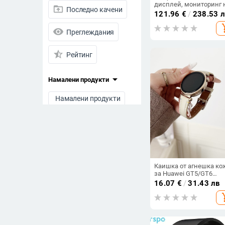
дисплей, мониторинг 
drive_folder_upload
Последно качени
сърдечната честота,
121.96
€
/
238.53 
кръвното налягане,
add_s
кислород в кръвта и
visibility
Преглеждания
следене на съня; живо
на батерията до 21 дни
star_half
Рейтинг
arrow_drop_down
Намалени продукти
Намалени продукти
Всички продукти
Цена
-
Каишка от агнешка ко
за Huawei GT5/GT6
часовник (Watch 2/3/4
Изчисти филтрите
16.07
€
/
31.43 лв
Pro), есенно-зимна, 41
add_s
мм, унисекс.