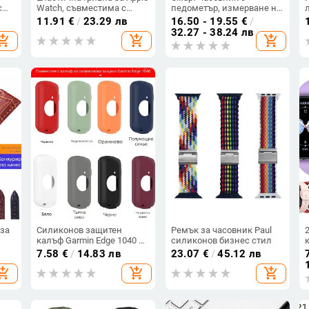
с
Watch, съвместима с
педометър, измерване на
 I-
всички серии; каишка за
сърдечен ритъм, кръвно
11.91
€
/
23.29 лв
16.50 - 19.55
€
/
смарт часовник, черен
налягане, кръвна захар и
32.27 - 38.24 лв
hopping_cart
add_shopping_cart
add_shopping_cart
камък.
NFC плащане
ил
за
Силиконов защитен
Ремък за часовник Paul
калъф Garmin Edge 1040 –
силиконов бизнес стил
велосипеден GPS
7.58
€
/
14.83 лв
23.07
€
/
45.12 лв
hopping_cart
add_shopping_cart
add_shopping_cart
же